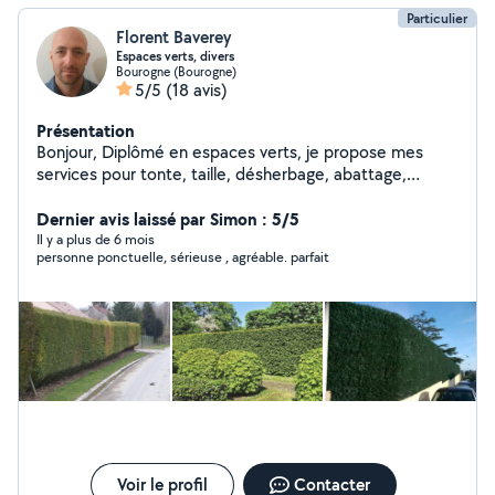
Particulier
Florent Baverey
Espaces verts, divers
Bourogne (Bourogne)
5/5
(18 avis)
Présentation
Bonjour, Diplômé en espaces verts, je propose mes
services pour tonte, taille, désherbage, abattage,
évacuation. Je suis spécialisé notamment dans la taille
d'arbustes et de haie. Je possède coupe fil électrique,
Dernier avis laissé par Simon : 5/5
tondeuse thermique, taille haies thermique, et outils
Il y a plus de 6 mois
personne ponctuelle, sérieuse , agréable. parfait
manuels - ainsi qu'un véhicule utilitaire pour charger un
volume important de déchets verts pour l'évacuation. Je
mets un point d'honneur à laisser un chantier propre
avant mon départ.
Voir le profil
Contacter