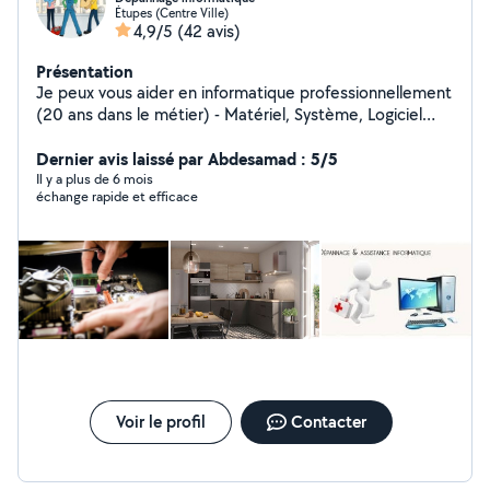
Étupes (Centre Ville)
4,9/5
(42 avis)
Présentation
Je peux vous aider en informatique professionnellement
(20 ans dans le métier) - Matériel, Système, Logiciel
(PC, MAC, IMPRIMANTE, RESEAU) - Caméra de
surveillance Je peux aussi vous aider dans tout autre
Dernier avis laissé par Abdesamad : 5/5
service - Montage et démontage tout type de meuble -
Il y a plus de 6 mois
échange rapide et efficace
Installation cuisine équipée sur mesure
Voir le profil
Contacter