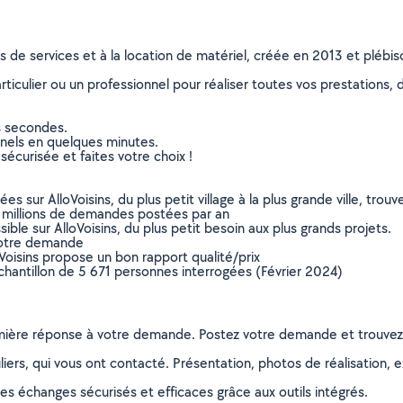
ns de services et à la location de matériel, créée en 2013 et plébi
culier ou un professionnel pour réaliser toutes vos prestations, d
s secondes.
nnels en quelques minutes.
sécurisée et faites votre choix !
sur AlloVoisins, du plus petit village à la plus grande ville, tro
 millions de demandes postées par an
ible sur AlloVoisins, du plus petit besoin aux plus grands projets.
votre demande
oVoisins propose un bon rapport qualité/prix
chantillon de 5 671 personnes interrogées (Février 2024)
remière réponse à votre demande. Postez votre demande et trouve
ers, qui vous ont contacté. Présentation, photos de réalisation, exp
s échanges sécurisés et efficaces grâce aux outils intégrés.