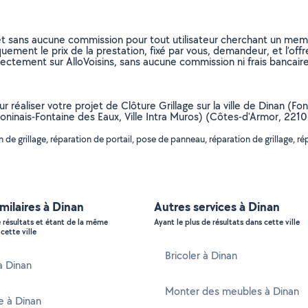
et sans aucune commission pour tout utilisateur cherchant un membre
uement le prix de la prestation, fixé par vous, demandeur, et l’offr
rectement sur AlloVoisins, sans aucune commission ni frais bancaire
our réaliser votre projet de Clôture Grillage sur la ville de Dinan 
oninais-Fontaine des Eaux, Ville Intra Muros) (Côtes-d'Armor, 221
 de grillage, réparation de portail, pose de panneau, réparation de grillage, r
imilaires à Dinan
Autres services à Dinan
e résultats et étant de la même
Ayant le plus de résultats dans cette ville
cette ville
Bricoler à Dinan
 à Dinan
Monter des meubles à Dinan
e à Dinan