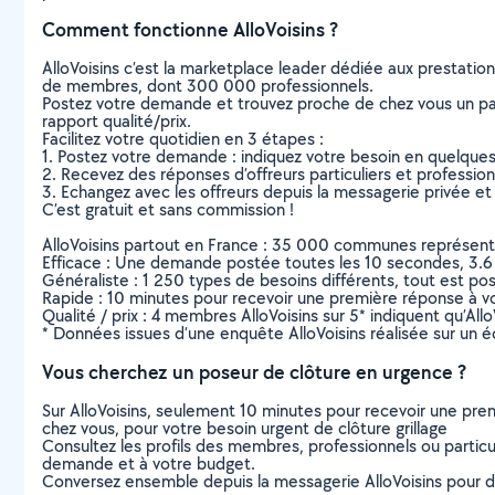
Comment fonctionne AlloVoisins ?
AlloVoisins c’est la marketplace leader dédiée aux prestatio
de membres, dont 300 000 professionnels.
Postez votre demande et trouvez proche de chez vous un parti
rapport qualité/prix.
Facilitez votre quotidien en 3 étapes :
1. Postez votre demande : indiquez votre besoin en quelque
2. Recevez des réponses d’offreurs particuliers et professio
3. Echangez avec les offreurs depuis la messagerie privée et 
C’est gratuit et sans commission !
AlloVoisins partout en France : 35 000 communes représentées 
Efficace : Une demande postée toutes les 10 secondes, 3.6
Généraliste : 1 250 types de besoins différents, tout est poss
Rapide : 10 minutes pour recevoir une première réponse à 
Qualité / prix : 4 membres AlloVoisins sur 5* indiquent qu’All
* Données issues d’une enquête AlloVoisins réalisée sur un é
Vous cherchez un poseur de clôture en urgence ?
Sur AlloVoisins, seulement 10 minutes pour recevoir une p
chez vous, pour votre besoin urgent de clôture grillage
Consultez les profils des membres, professionnels ou particuli
demande et à votre budget.
Conversez ensemble depuis la messagerie AlloVoisins pour de