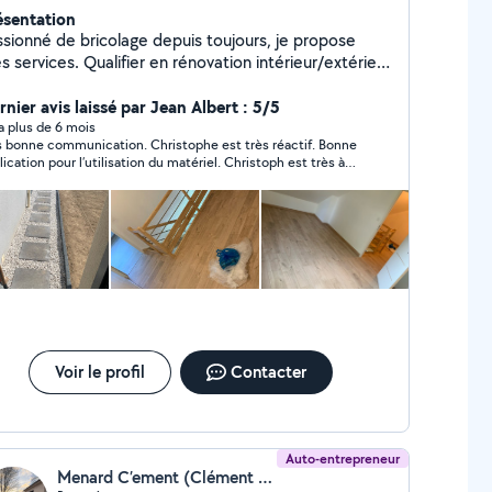
ésentation
ssionné de bricolage depuis toujours, je propose
s. Qualifier en rénovation intérieur/extérieur
et,
nture au pistolet, pose de clôture.
nier avis laissé par Jean Albert : 5/5
y a plus de 6 mois
s bonne communication. Christophe est très réactif. Bonne
lication pour l’utilisation du matériel. Christoph est très à
coute. Nous recommandons vivement
Voir le profil
Contacter
Auto-entrepreneur
Menard C’ement (Clément Ménard)