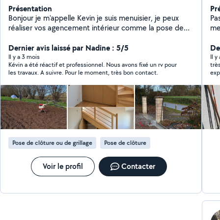
Présentation
Pr
Bonjour je m'appelle Kevin je suis menuisier, je peux
Pa
réaliser vos agencement intérieur comme la pose de
mes service
menuiserie intérieure, pose de dressing cuisine,
en électricité, plaquiste, carrelage & faïence, parqu
bibliothèque, pose de parquet je fais aussi la pose de
Dernier avis laissé par Nadine : 5/5
pei
Der
menuiserie extérieur fenêtre, portail, porte de garage,
Il y a 3 mois
Il 
Kévin a été réactif et professionnel. Nous avons fixé un rv pour
trè
porte d'entrée, clôture. Motorisation de moteur de
les travaux. A suivre. Pour le moment, très bon contact.
exp
volet, garage, portail. Je peux aussi faire du
l’é
terrassement, tranchée arrachement de souche (haie,
arbre). J'ai ma propre mini pelle Et d'autre possibilité
n'hésite pas à me contacter pour toute demande
Cordialement Kevin
Pose de clôture ou de grillage
Pose de clôture
Voir le profil
Contacter