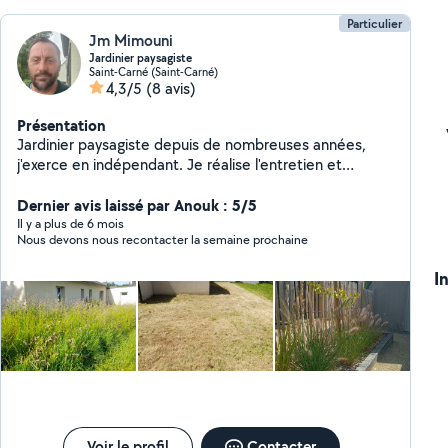
Particulier
Jm Mimouni
Jardinier paysagiste
Saint-Carné (Saint-Carné)
4,3/5
(8 avis)
Présentation
Jardinier paysagiste depuis de nombreuses années,
j'exerce en indépendant. Je réalise l'entretien et
l'aménagement des jardins. Intervention ponctuelle ou
régulière. Règlement en CESU accepté
Dernier avis laissé par Anouk : 5/5
Il y a plus de 6 mois
Nous devons nous recontacter la semaine prochaine
I
Voir le profil
Contacter