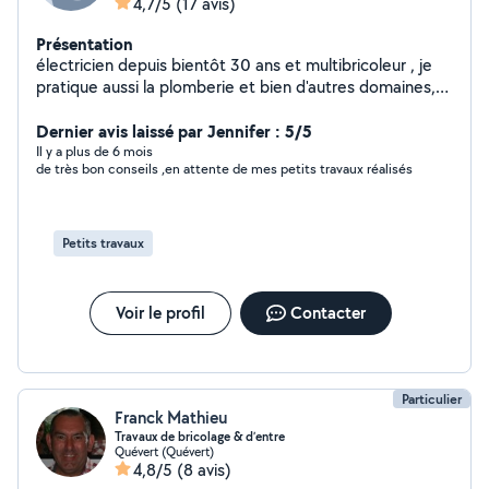
4,7/5
(17 avis)
Présentation
électricien depuis bientôt 30 ans et multibricoleur , je
pratique aussi la plomberie et bien d'autres domaines,
préparation à l'arrivée de la fibre, etc . Personne très
réactive, soigneuse et efficace , je serai à même de
Dernier avis laissé par Jennifer : 5/5
réaliser au mieux vos travaux. Travaillant sur Dinard et St
Il y a plus de 6 mois
de très bon conseils ,en attente de mes petits travaux réalisés
Malo, j'ai un rayon d'action assez large. Merci à vous.
Petits travaux
Voir le profil
Contacter
Particulier
Franck Mathieu
Travaux de bricolage & d’entre
Quévert (Quévert)
4,8/5
(8 avis)