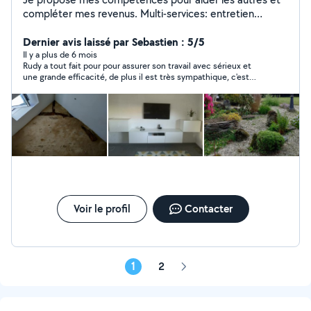
compléter mes revenus. Multi-services: entretien
espaces verts (tonte, taille de haie, débroussaillage,
entretien de massifs...), petit travaux de bricolage
Dernier avis laissé par Sebastien : 5/5
(électricité, plomberie, montage de meubles...). Je
Il y a plus de 6 mois
Rudy a tout fait pour pour assurer son travail avec sérieux et
propose également la location de mon matériel.
une grande efficacité, de plus il est très sympathique, c'est
toujours avec plaisir que nous faisons appel à lui. Nous le
recommandons sans hésiter!
Voir le profil
Contacter
1
2
Page
suivante