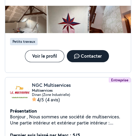
Petits travaux
Voir le profil
Contacter
Entreprise
NGC Multiservices
Multiservices
Dinan (Zone Industrielle)
4/5
(4 avis)
Présentation
Bonjour , Nous sommes une société de multiservices.
Une partie intérieur et extérieur partie intérieur :
menuiserie cloison sèche ,sol ,cuisine, faïence,
agencement intérieur , terrasse bois. partie extérieur :
Dernier avis laissé par Marc : 5/5