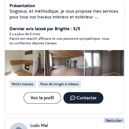
Présentation
Soigneux, et méthodique, je vous propose mes services
pour tous vos travaux intérieur et extérieur -
BRICOLAGE : Installation décorations, remplacement
interrupteurs, prises et robinetteries. - RENOVATION :
Dernier avis laissé par Brigitte : 5/5
Peinture, papiers peints, carrelage, faïence, parquet -
Il y a plus de 6 mois
franck est réactif, efficace et une personne sympathique. nous
AMENAGEMENT : Salle de bains, cuisine, placard,
lui confierons d'autres travaux.
montage meubles en kit - JARDINAGE : Tonte pelouses,
taille arbres et haies, désherbage - MECANIQUE :
Vidange, remplacement filtres, freins
Petits travaux
Pose de tringle à rideaux
Voir le profil
Contacter
Particulier
Ludo Mal