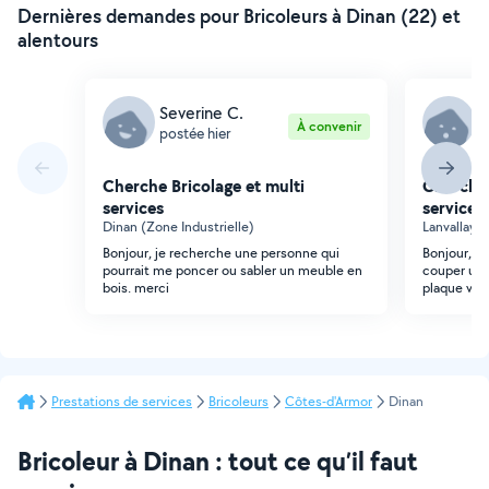
Dernières demandes pour Bricoleurs à Dinan (22) et
alentours
Severine C.
V
À convenir
postée hier
p
Cherche Bricolage et multi
Cherche 
services
services
Dinan (Zone Industrielle)
Lanvallay
Bonjour, je recherche une personne qui
Bonjour, j
pourrait me poncer ou sabler un meuble en
couper une
bois. merci
plaque vit
Prestations de services
Bricoleurs
Côtes-d'Armor
Dinan
Bricoleur à Dinan : tout ce qu’il faut