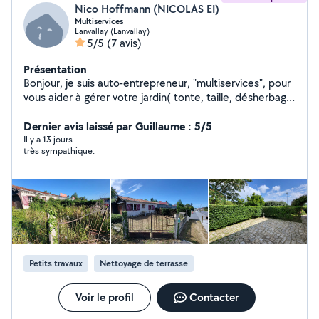
Nico Hoffmann (NICOLAS EI)
Multiservices
Lanvallay (Lanvallay)
5/5
(7 avis)
Présentation
Bonjour, je suis auto-entrepreneur, "multiservices", pour
vous aider à gérer votre jardin( tonte, taille, désherbage,
nettoyage, débroussaillage, ...), et à bricoler votre
Dernier avis laissé par Guillaume : 5/5
intérieur. N'hésitez pas à me contacter.
Il y a 13 jours
très sympathique.
Petits travaux
Nettoyage de terrasse
Voir le profil
Contacter