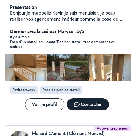
Présentation
Bonjour je m'appelle Kevin je suis menuisier, je peux
réaliser vos agencement intérieur comme la pose de
menuiserie intérieure, pose de dressing cuisine,
bibliothèque, pose de parquet je fais aussi la pose de
Dernier avis laissé par Maryse : 5/5
menuiserie extérieur fenêtre, portail, porte de garage,
Il y a 4 mois
Pose d’un portail coulissant Très bon travail, très compétent et
porte d'entrée, clôture. Motorisation de moteur de
sérieux
volet, garage, portail. Je peux aussi faire du
terrassement, tranchée arrachement de souche (haie,
arbre). J'ai ma propre mini pelle Et d'autre possibilité
n'hésite pas à me contacter pour toute demande
Cordialement Kevin
Petits travaux
Pose de plan de travail
Voir le profil
Contacter
Auto-entrepreneur
Menard C’ement (Clément Ménard)