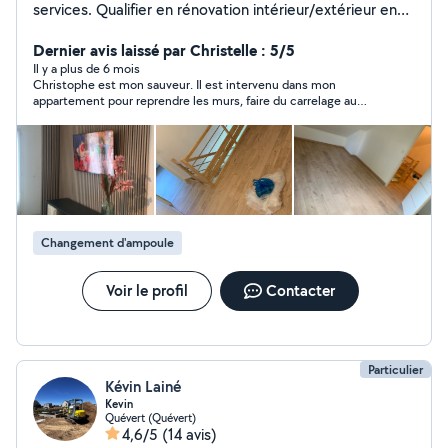
services. Qualifier en rénovation intérieur/extérieur en
électricité, plaquiste, carrelage & faïence, parquet,
peinture au pistolet, pose de clôture.
Dernier avis laissé par Christelle : 5/5
Il y a plus de 6 mois
Christophe est mon sauveur. Il est intervenu dans mon
appartement pour reprendre les murs, faire du carrelage au
dessus de mon lavabo et me poser des luminaires. Ainsi que
réparer plusieurs choses. Très sympathique et travaux nickel.
Je recommande chaudement
Changement d'ampoule
Voir le profil
Contacter
Particulier
Kévin Lainé
Kevin
Quévert (Quévert)
4,6/5
(14 avis)