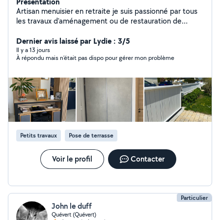
Présentation
Artisan menuisier en retraite je suis passionné par tous
les travaux d'aménagement ou de restauration de
maison/appartement, du sol au plafond. Ayant achevé
mon pavillon acheté en septembre 2022 et totalement
Dernier avis laissé par Lydie : 3/5
transformé, j'ai dorénavant de la disponibilité.
Il y a 13 jours
À répondu mais n’était pas dispo pour gérer mon problème
Petits travaux
Pose de terrasse
Voir le profil
Contacter
Particulier
John le duff
Quévert (Quévert)