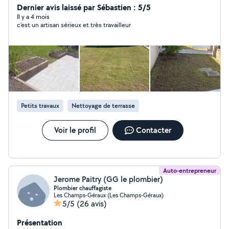
professionnelle Responsabilité civile. Merci pour votre
Dernier avis laissé par Sébastien : 5/5
confiance
Il y a 4 mois
c'est un artisan sérieux et très travailleur
Petits travaux
Nettoyage de terrasse
Voir le profil
Contacter
Auto-entrepreneur
Jerome Paitry (GG le plombier)
Plombier chauffagiste
Les Champs-Géraux (Les Champs-Géraux)
5/5
(26 avis)
Présentation