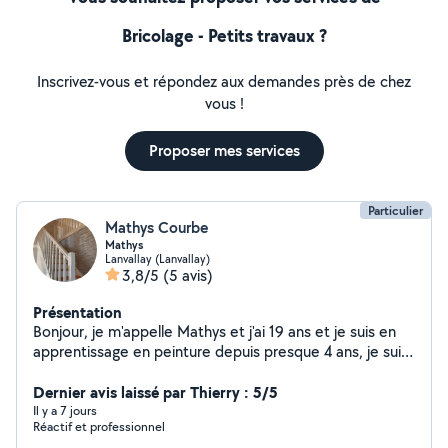
Bricolage - Petits travaux ?
Inscrivez-vous et répondez aux demandes près de chez
vous !
Proposer mes services
Particulier
Mathys Courbe
Mathys
Lanvallay (Lanvallay)
3,8/5
(5 avis)
Présentation
Bonjour, je m'appelle Mathys et j'ai 19 ans et je suis en
apprentissage en peinture depuis presque 4 ans, je suis
former par un très bon peintre et je cherche du boulot
supplémentaire les week-ends. J'ai des exemples de
Dernier avis laissé par Thierry : 5/5
chantier que j'ai pus faire. Je vous laisse me contacter
Il y a 7 jours
Réactif et professionnel
en priver pour plus d'info