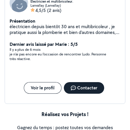
Electricien et multibricoleur.
Lanvallay (Lanvallay)
4,5/5
(2 avis)
Présentation
électricien depuis bientôt 30 ans et multibricoleur , je
pratique aussi la plomberie et bien d'autres domaines,
préparation à l'arrivée de la fibre, etc . Personne très
réactive, soigneuse et efficace , je serai à même de
Dernier avis laissé par Marie : 5/5
réaliser au mieux vos travaux. Travaillant sur Dinard et St
Il y a plus de 6 mois
je n'ai pas encore eu l'occasion de rencontrer Ludo. Personne
Malo, j'ai un rayon d'action assez large. Merci à vous.
très réactive.
Voir le profil
Contacter
Réalisez vos Projets !
Gagnez du temps : postez toutes vos demandes