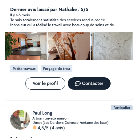
d'ancien artisan me permet de proposer mes
compétences et mon sérieux pour réaliser aussi tous
Dernier avis laissé par Nathalie : 5/5
types de petits travaux, en électricité, plomberie,
Il y a 6 mois
Je suis totalement satisfaite des services rendus par ce
menuiserie, réglages et réparations diverses ainsi que
Monsieur qui a réalisé le travail avec beaucoup de soins et de
l'installation de caméras ou tous autres systèmes
professionnalisme. Je le solliciterai à nouveau sans aucun
domotiques, .
soucis. Je recommande donc ce Monsieur sans réserve !
Petits travaux
Perçage de trou
Voir le profil
Contacter
Particulier
Paul Long
Artisan travaux maison
Dinan (Les Cordiers-Coninais-Fontaine des Eaux)
4,5/5
(4 avis)