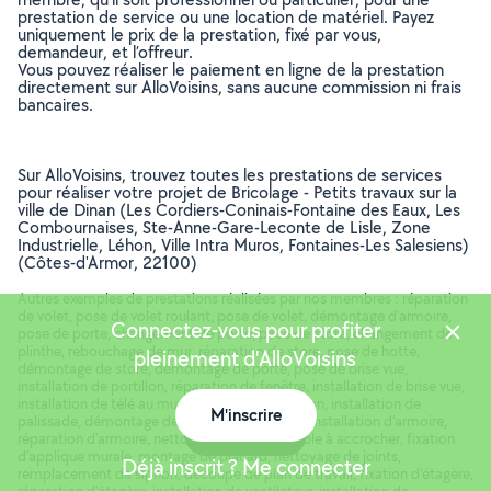
prestation de service ou une location de matériel. Payez
uniquement le prix de la prestation, fixé par vous,
demandeur, et l’offreur.
Vous pouvez réaliser le paiement en ligne de la prestation
directement sur AlloVoisins, sans aucune commission ni frais
bancaires.
Sur AlloVoisins, trouvez toutes les prestations de services
pour réaliser votre projet de Bricolage - Petits travaux sur la
ville de Dinan (Les Cordiers-Coninais-Fontaine des Eaux, Les
Combournaises, Ste-Anne-Gare-Leconte de Lisle, Zone
Industrielle, Léhon, Ville Intra Muros, Fontaines-Les Salesiens)
(Côtes-d'Armor, 22100)
Autres exemples de prestations réalisées par nos membres : réparation
de volet, pose de volet roulant, pose de volet, démontage d'armoire,
Connectez-vous pour profiter
pose de porte, changement de porte, pose de store, changement de
plinthe, rebouchage de mur, réparation de store, pose de hotte,
pleinement d'AlloVoisins
démontage de store, démontage de porte, pose de brise vue,
installation de portillon, réparation de fenêtre, installation de brise vue,
installation de télé au mur, installation de siphon, installation de
M'inscrire
palissade, démontage de meubles de cuisine, installation d'armoire,
Carte
réparation d'armoire, nettoyage de mur, meuble à accrocher, fixation
d'applique murale, montage de placard, nettoyage de joints,
Déjà inscrit ? Me connecter
remplacement de siphon, découpe de plan de travail, fixation d'étagère,