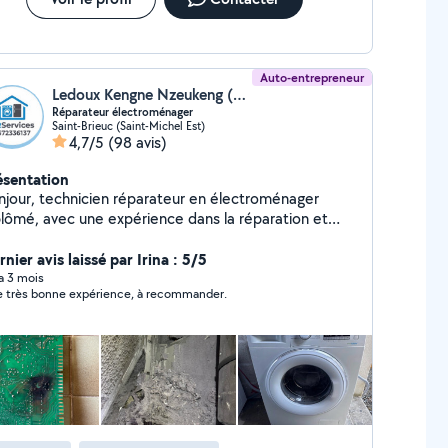
Auto-entrepreneur
Ledoux Kengne Nzeukeng (KRSERVICES)
Réparateur électroménager
Saint-Brieuc (Saint-Michel Est)
4,7/5
(98 avis)
ésentation
ien réparateur en électroménager
plômé, avec une expérience dans la réparation et
entretien de tous types d'appareils électroménagers.
vous propose un service de qualité, rapide et fiable,
nier avis laissé par Irina : 5/5
ur diagnostiquer et réparer vos équipements à
 a 3 mois
Une très bonne expérience, à recommander.
icile. je maîtrise parfaitement les dernières
chnologies et les différentes marques du marché, ce
i me permet de garantir des interventions efficaces
Que ce soit pour votre lave-linge, four, ou
t autre appareil, je suis à votre disposition pour vous
rir un service personnalisé, avec des tarifs
sparents et un suivi rigoureux. N'hésitez pas à me
ntacter pour toute demande de réparation ou de