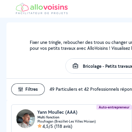
Fixer une tringle, reboucher des trous ou changer u
pour vos petits travaux avec AlloVoisins ! Visualise
Filtres
49 Particuliers et 42 Professionnels répo
Auto-entrepreneur
Yann Moullec (AAA)
Multi fonction
Ploufragan (Brezillet-Les Villes Moisan)
4,5/5
(118 avis)