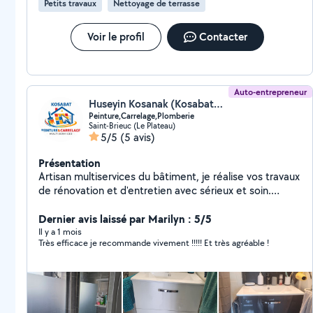
Petits travaux
Nettoyage de terrasse
Voir le profil
Contacter
Auto-entrepreneur
Huseyin Kosanak (Kosabat22)
Peinture,Carrelage,Plomberie
Saint-Brieuc (Le Plateau)
5/5
(5 avis)
Présentation
Artisan multiservices du bâtiment, je réalise vos travaux
de rénovation et d'entretien avec sérieux et soin.
J'interviens dans différents domaines : peinture
intérieure et extérieure, pose de carrelage, enduits,
Dernier avis laissé par Marilyn : 5/5
isolation, petite plomberie et petits travaux
Il y a 1 mois
Très efficace je recommande vivement !!!!! Et très agréable !
d'électricité. Je propose des prestations adaptées à
vos besoins, avec un travail propre, des délais
respectés et des tarifs transparents. Rigoureux,
organisé et méthodique. Devis gratuit