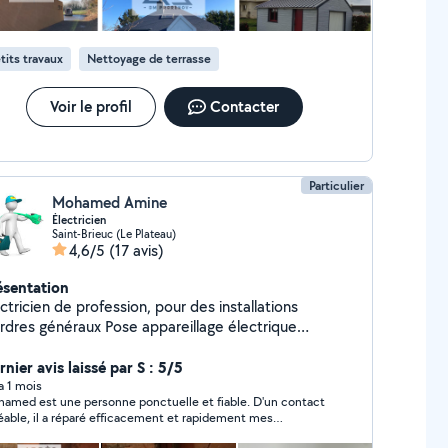
pide sur demande.
tits travaux
Nettoyage de terrasse
Voir le profil
Contacter
Particulier
Mohamed Amine
Électricien
Saint-Brieuc (Le Plateau)
4,6/5
(17 avis)
ésentation
ctricien de profession, pour des installations
ordres généraux Pose appareillage électrique
diateur électrique , éclairage, prise ,tableau
ectrique) et mise en norme et conformité de vos
nier avis laissé par S : 5/5
lations électrique Je réalise également les
 a 1 mois
amed est une personne ponctuelle et fiable. D'un contact
pannages. Au plaisir de vous rendre service
ré efficacement et rapidement mes
 électriques. Il a laissé ses pièces d intervention