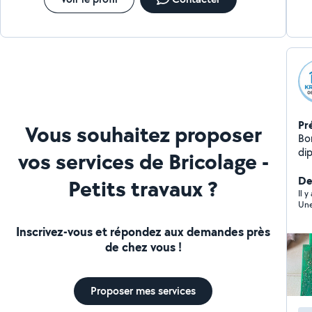
Pr
Vous souhaitez proposer
Bonjour, technic
di
vos services de Bricolage -
l'
Je 
Der
Petits travaux ?
po
Il y
dom
te
Inscrivez-vous et répondez aux demandes près
qu
de chez vous !
et durables. 
tou
off
Proposer mes services
tran
co