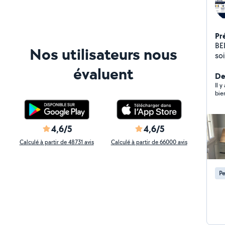
Pr
BEDA SER
Nos utilisateurs nous
so
la Fr
évaluent
prestatio
De
et prof
Il y
bie
décharge
Emb
co
comme
4,6/5
4,6/5
et remis
Calculé à partir de 48731 avis
Calculé à partir de 66000 avis
(mur
nett
de 
Pe
effi
Réponse 
Dé
sat