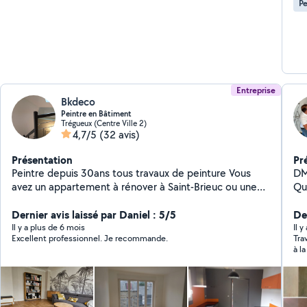
Pe
con
re
Cordial
Él
Entreprise
Bkdeco
Peintre en Bâtiment
Trégueux (Centre Ville 2)
4,7/5
(32 avis)
Présentation
Pr
Peintre depuis 30ans tous travaux de peinture Vous
DM Proren
avez un appartement à rénover à Saint-Brieuc ou une
Quimper (29 ), b
maison à entretenir à Lamballe ? Vos projets
in
concernent la pose de revêtements de sols et de
Dernier avis laissé par Daniel : 5/5
ex
De
murs, la mise en peinture de vos murs intérieurs ou le
toi
Il y a plus de 6 mois
Il 
Excellent professionnel. Je recommande.
Tra
ravalement de façade ? SG peinture BKdeco est la
rapidement M
à l
pour vous ! M le Bras, artisan peintre expérimenté,
mur
SGPEINTURE vous propose des prestations de qualité
ex
en accord avec vos envies et vos besoins. Que cela
ré
soit en intérieur ou en extérieur, SGPEINTURE s'engage
démo