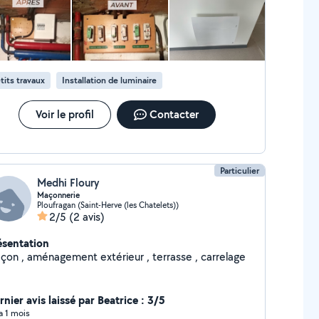
pres. Je le recommande vivement et ferai à nouveau appel à
 en cas de besoin.
tits travaux
Installation de luminaire
Voir le profil
Contacter
Particulier
Medhi Floury
Maçonnerie
Ploufragan (Saint-Herve (les Chatelets))
2/5
(2 avis)
ésentation
çon , aménagement extérieur , terrasse , carrelage
nier avis laissé par Beatrice : 3/5
 a 1 mois