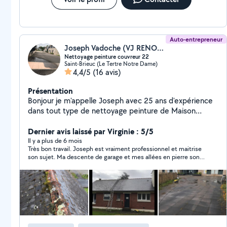
Auto-entrepreneur
Joseph Vadoche (VJ RENOVATION)
Nettoyage peinture couvreur 22
Saint-Brieuc (Le Tertre Notre Dame)
4,4/5
(16 avis)
Présentation
Bonjour je m'appelle Joseph avec 25 ans d'expérience
dans tout type de nettoyage peinture de Maison
nettoyage terrasse murette aller Jardin réparation
ardoise faîtière petite Maçonnerie nettoyage de
Dernier avis laissé par Virginie : 5/5
véranda nettoyage gouttière réparation cheminée tous
Il y a plus de 6 mois
Très bon travail. Joseph est vraiment professionnel et maitrise
les nettoyage se font avec produits et hydrofuge de
son sujet. Ma descente de garage et mes allées en pierre sont
protection et le nettoyage de toutes types de tuiles et
comme neuves. Je referai appel à lui et son fils sans hésitation.
bardage et fibro pour toute demande vous pouvez me
laisser un mail merci Vj rénovation