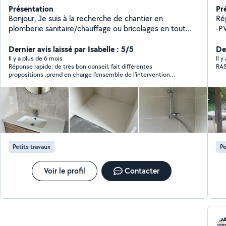
Présentation
Pr
Bonjour, Je suis à la recherche de chantier en
Ré
plomberie sanitaire/chauffage ou bricolages en tout
genre.
Dernier avis laissé par Isabelle : 5/5
De
Il y a plus de 6 mois
Il y
Réponse rapide; de très bon conseil; fait différentes
RA
propositions ;prend en charge l'ensemble de l'intervention
(achat de matériel compris); se rend très disponible; personne
très agréable
Petits travaux
Pe
Voir le profil
Contacter