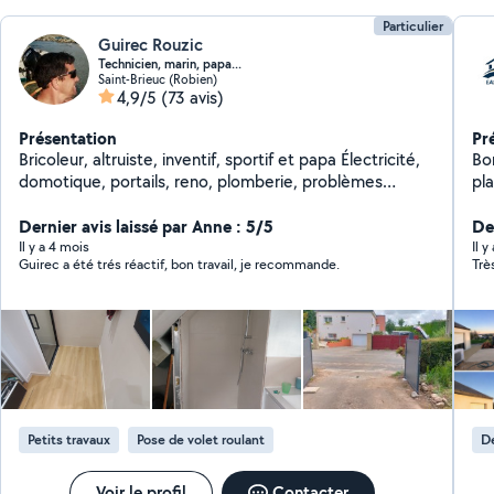
Particulier
Guirec Rouzic
Technicien, marin, papa...
Saint-Brieuc (Robien)
4,9/5
(73 avis)
Présentation
Pr
Bricoleur, altruiste, inventif, sportif et papa Électricité,
Bonjour, Je suis ar
domotique, portails, reno, plomberie, problèmes
placo, la maçonnerie, l
complexes. Je suis suffisamment équipé et inventif.
parquet, la peint
Dernier avis laissé par Anne : 5/5
travau
De
pr
Il y a 4 mois
Il 
Guirec a été trés réactif, bon travail, je recommande.
Trè
réa
d'ex
ra
devis grat
tr
Petits travaux
Pose de volet roulant
D
Voir le profil
Contacter