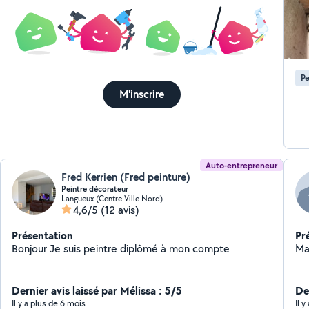
pro
lui
Pe
M'inscrire
Auto-entrepreneur
Fred Kerrien (Fred peinture)
Peintre décorateur
Langueux (Centre Ville Nord)
4,6/5
(12 avis)
Présentation
Pr
Bonjour Je suis peintre diplômé à mon compte
Ma
Dernier avis laissé par Mélissa : 5/5
Der
Il y a plus de 6 mois
Il y