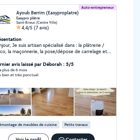
Auto-entrepreneur
Ayoub Berrim (Easyproplatre)
Easypro plâtre
Saint-Brieuc (Centre Ville)
4,4/5
(7 avis)
ésentation
tisan spécialisé dans : la plâtrerie /
a pose/dépose de carrelage et
ure intérieure / extérieur les petits
x de rénovation. Je travaille avec sérieux,
rnier avis laissé par Déborah : 5/5
opreté et professionnalisme. Chaque chantier est
y a plus de 6 mois
s bien et très ponctuel
lisé avec soin, et je prends toujours le temps
pliquer les étapes aux clients. Je me déplace
pidement dans toute la région et je propose des
uits. N'hésitez pas à me contacter pour vos
avaux, même petits : je réponds toujours rapidement.
EasyPro Plâtre Plaquiste Carreleur Peintre
émontage de meubles de cuisine
Petits travaux
Voir le profil
Contacter