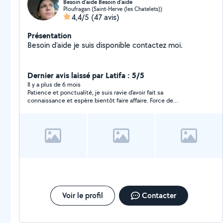
Besoin d'aide Besoin d'aide
Ploufragan (Saint-Herve (les Chatelets))
4,4/5
(47 avis)
Présentation
Besoin d'aide je suis disponible contactez moi.
Dernier avis laissé par Latifa : 5/5
Il y a plus de 6 mois
Patience et ponctualité, je suis ravie d'avoir fait sa
connaissance et espère bientôt faire affaire. Force de
proposition et maniabilité c'est une personne qui m'a l'air très
fiable ! Deuxième avis : Confirmation de la patience et
ponctualité ainsi que d'une très grande disponibilité ! Je
recommande Aurélie qui sait se rendre très utile avec son
véhicule ainsi que sa personne. Merci
Voir le profil
Contacter