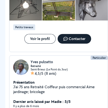
Thermographie. # Électromécanicien - dépannage
électrique. # Tuyauterie inox ( fabrication et pose)
Petits travaux
Voir le profil
Contacter
Particulier
Yves pulzatto
Retraité
Saint-Brieuc (Le Point du Jour)
4,5/5
(8 avis)
Présentation
J'ai 75 ans Retraité Coiffeur puis commercial Aime
jardinage; bricolage
Dernier avis laissé par Madie : 5/5
Il y a plus de 6 mois