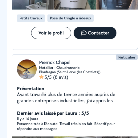
Petits travaux
Pose de tringle à rideaux
Voir le profil
Contacter
Particulier
Pierrick Chapel
Metallier - Chaudronnerie
Ploufragan (Saint-Herve (les Chatelets))
5/5
(8 avis)
Présentation
Ayant travaillé plus de trente années auprès de
grandes entreprises industrielles, j'ai appris les
fondamentaux des métiers que maintenant je souhaite
apporter à tous . * Travaux sur métaux ( acier inox) *
Dernier avis laissé par Laura : 5/5
Soudure Mig Tig * Soudure par points * Pliage tôle *
Il y a 14 jours
Personne très à l'écoute. Travail très bien fait. Réactif pour
Fabrication de portes - barreaudage * Toutes pièces
répondre aux messages.
métalliques à la demande * Délivrance de plans 3D -
Cad # Peux faire diagnostic énergie avec rapport.