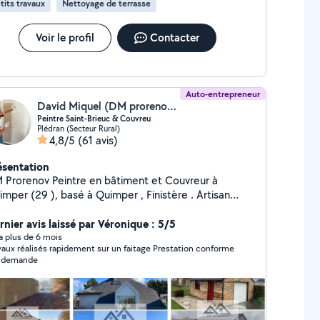
tits travaux
Nettoyage de terrasse
seil. Votre satisfaction est ma priorité. NB Je ne pas
sponsable des pièces commander pas le clients
ement, Roro Technicien Réparateur
Voir le profil
Contacter
ectroménager
Auto-entrepreneur
David Miquel (DM prorenov - Peintre - Couverture - Nettoyage)
Peintre Saint-Brieuc & Couvreu
Plédran (Secteur Rural)
4,8/5
(61 avis)
ésentation
ov Peintre en bâtiment et Couvreur à
asé à Quimper , Finistère . Artisan
dépendant spécialisé en peinture intérieure et
térieure, ravalement de façade, rénovation de
rnier avis laissé par Véronique : 5/5
ture et nettoyage de toiture et façade. J'interviens
y a plus de 6 mois
vaux réalisés rapidement sur un faitage Prestation conforme
es prestations : - Peinture intérieure :
a demande
s, plafonds, boiseries, papier peint - Peinture
térieure & ravalement de façade - Couverture :
paration et rénovation de toiture - Nettoyage et
ussage de toiture et façade Devis gratuit et