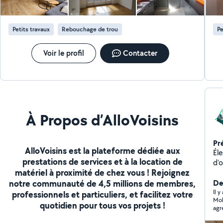
à la réalisation de vos projets en vous proposant divers
ra
services : Travaux de peinture intérieure et de
décoration Travaux de peinture extérieure (tous
Petits travaux
Rebouchage de trou
Pe
supports : briques, pierre, plâtre, boiserie, ferronnerie,
bois, ...) Pose de revêtements muraux (papier peint,
toile de verre, Patent). Peinture intérieure/Extérieur
Voir le profil
Contacter
Application d'une peinture isolante reflective coupe les
ponts thermiques Anti -condensation Dites STOP AUX
MURS FROID. N'hésitez pas à me contacter .
À Propos d’AlloVoisins
Pr
AlloVoisins est la plateforme dédiée aux
Éle
prestations de services et à la location de
d'
matériel à proximité de chez vous ! Rejoignez
(Ra
notre communauté de 4,5 millions de membres,
él
Der
instal
Il y
professionnels et particuliers, et facilitez votre
Moh
dé
quotidien pour tous vos projets !
agréable, il a répa
problèmes