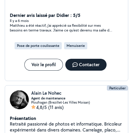
Dernier avis laissé par Didier : 5/5
Il y a 6 mois
Matthieu a été réactif, j'ai apprécié sa flexibilité sur mes
besoins en terme travaux. J'aime ce qu'est devenu ma salle de
bains. Je voulais un faux plafond, du placo, je n'avais pas assez
de budget pour continuer et rendre la pièce encore plus cosy.
Je recommande, Matthieu
Pose de porte coulissante
Menuiserie
Voir le profil
Contacter
Particulier
Alain Le Nohec
Agent de maintenance
Ploufragan (Brezillet-Les Villes Moisan)
4,8/5
(11 avis)
Présentation
Retraité passionné de photos et informatique. Bricoleur
expérimenté dans divers domaines. Carrelage, placo,