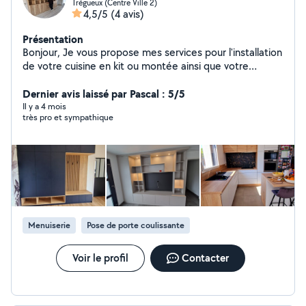
Trégueux (Centre Ville 2)
4,5/5
(4 avis)
Présentation
Bonjour, Je vous propose mes services pour l'installation
de votre cuisine en kit ou montée ainsi que votre
dressing ou tout autre projet d'aménagement
d'intérieur.
Dernier avis laissé par Pascal : 5/5
Il y a 4 mois
très pro et sympathique
Menuiserie
Pose de porte coulissante
Voir le profil
Contacter