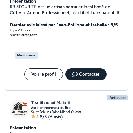
Présentation
RB SECURITE est un artisan serrurier local basé en
Côtes-d'Armor. Professionnel, réactif et transparent, RB
SECURITE intervient rapidement pour tous vos besoins
en serrurerie et dépannage. Artisan certifié et assuré en
Dernier avis laissé par Jean-Philippe et Isabelle : 5/5
responsabilité civile Matériaux et serrures de qualité
Il y a 29 jours
réactif arrangant
professionnelle Interventions propres, sans dégâts
inutiles Devis détaillé remis avant chaque prestation
Disponible 7j/7, y compris jours fériés
Menuiserie
Voir le profil
Contacter
Particulier
Teariihaunui Maiarii
Auto-entrepreneur du Btp
Saint-Brieuc (Saint-Michel Ouest)
4,8/5
(6 avis)
Présentation