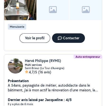
Menuiserie
Voir le profil
Contacter
Auto-entrepreneur
Hervé Philippe (RVMS)
Multi services
Saint-Brieuc (La Tour d'Auvergne)
4,7/5
(16 avis)
Présentation
A 54ans, paysagiste de métier, autodidacte dans le
bâtiment, j'ai à mon actif la rénovation d'une maison, la
construction d'une autre et de nombreux travaux.
J'interviens sur travaux intérieurs et extérieurs. Creation
Dernier avis laissé par Jacqueline : 4/5
de terrasse bois ou gres cerame, grillage et palissades,
Il y a plus de 6 mois