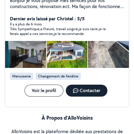
Bonjour je vous propose mes services pour vos
constructions, rénovation ect. Ma façon de fonctionner
est très différente des autres : vous me proposez votre
prix et je vous dis si c'est ok pour moi et en es parti !
Dernier avis laissé par Christel : 5/5
N'hésitez à me contacter
Il y a plus de 6 mois
Très Sympathique,a l'heure, travail soigné,je suis ravie je re
ferais appel a ces services,je le recommande.
Menuiserie
Changement de fenêtre
Voir le profil
Contacter
À Propos d’AlloVoisins
AlloVoisins est la plateforme dédiée aux prestations de