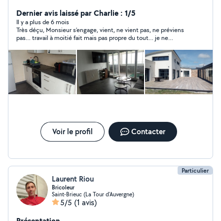
Expérience dans la rénovation dont 18 ans en tant que
chef d'entreprise. Transformation d'usine désaffectée
Dernier avis laissé par Charlie : 1/5
en lofts en région parisienne
Il y a plus de 6 mois
Très déçu, Monsieur s’engage, vient, ne vient pas, ne préviens
pas… travail à moitié fait mais pas propre du tout… je ne
m’attendais pas du tout ça!
Voir le profil
Contacter
Particulier
Laurent Riou
Bricoleur
Saint-Brieuc (La Tour d'Auvergne)
5/5
(1 avis)
Présentation