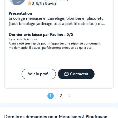
3,8/5
(8 avis)
Présentation
bricolage menuiserie ,carrelage, plomberie, placo,etc
(tout bricolage jardinage tout a part l'électricité. ) et
parquets flottants
Dernier avis laissé par Pauline : 5/5
Il y a plus de 6 mois
Alain a été très rapide pour m'apporter une réponse concernant
ma demande, il a aussi parfaitement exécuté ce qui a été
demandé, très serviable, travaille proprement. Vous pouvez
faire affaire avec Alain !
Voir le profil
Contacter
1
2
Page
suivante
Dernières demandes pour Menuisiers à Ploufragan