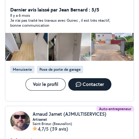
complexes. Je suis suffisamment équipé et inventif.
Dernier avis laissé par Jean Bernard : 5/5
Il y a 6 mois
Je n’ai pas traité les travaux avec Guirec , il est très réactif,
bonne communication
Menuiserie
Pose de porte de garage
Voir le profil
Contacter
Auto-entrepreneur
Arnaud Jamet (AJMULTISERVICES)
Artisanat
Saint-Brieuc (Beauvallon)
4,7/5
(39 avis)