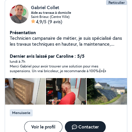
Particulier
Gabriel Collet
Aide au travaux à domicile
Saint-Brieuc (Centre Ville)
4,9/5
(9 avis)
Présentation
Technicien campanaire de métier, je suis spécialisé dans
les travaux techniques en hauteur, la maintenance,
l'installation et le dépannage d'équipements. Habitué
aux interventions en milieu exigeant, je travaille avec
Dernier avis laissé par Caroline : 5/5
rigueur, méthode et souci du travail bien fait. Polyvalent
lundi à 7h
Merci Gabriel pour avoir trouver une solution pour mes
et manuel, je peux également intervenir pour divers
suspensions. Un vrai bricoleur, je recommande à 100%👍👍
travaux : bricolage, petites réparations, installations,
luminaires, aide technique ou manutention. Sérieux,
ponctuel et respectueux des lieux, je privilégie toujours
un chantier propre et un client satisfait. N'hésitez pas à
me contacter pour échanger sur votre besoin.
Menuiserie
Voir le profil
Contacter