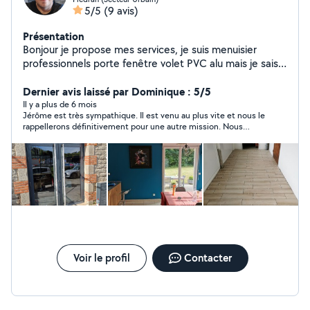
5/5
(9 avis)
Présentation
Bonjour je propose mes services, je suis menuisier
professionnels porte fenêtre volet PVC alu mais je sais
faire plein d'autres choses comme carrelage parquet
placo et peinture suite à de nombreuses rénovations
Dernier avis laissé par Dominique : 5/5
n'hésitez pas à me contacter à bientôt
Il y a plus de 6 mois
Jérôme est très sympathique. Il est venu au plus vite et nous le
rappellerons définitivement pour une autre mission. Nous
n'avons pas fait affaire mais ce n'était pas sa faute. Nous le
recommandons.
Voir le profil
Contacter