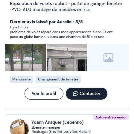
Réparation de volets roulant - porte de garage- fenêtre
-PVC- ALU montage de meubles en kits
Dernier avis laissé par Aurelie : 5/5
Il y a 1 mois
problème de volet réparé dans mon appartement. sinon ils ont
posé un globe lumineux dans une chambre de fille et une
étagère. Et consolider les étagères dans notre chambre. Je
n'hésiterais pas à refaire appel à eux. merci
Menuiserie
Changement de fenêtre
Voir le profil
Contacter
Auto-entrepreneur
Yoann Ansquer (L'ebenno)
Ebeniste menuisier
Ploufragan (Brezillet-Les Villes Moisan)