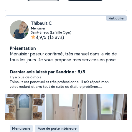
Particulier
Thibault C
Menuisier
Saint-Brieuc (La Ville Oger)
4,9/5
(13 avis)
Présentation
Menuisier poseur confirmé, très manuel dans la vie de
tous les jours. Je vous propose mes services en pose de
menuiserie, volets roulant, réglage, remplacement,
simple réparation ou tout types de petit travaux
Dernier avis laissé par Sandrine : 5/5
d'intérieur, assemblage de mobiliers etc ...
Il y a plus de 6 mois
Thibault est ponctuel et très professionnel. Il m'a réparé mon
volet roulant et a vu tout de suite où était le problème.
personne à recommander.
Menuiserie
Pose de porte intérieure