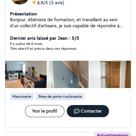
4,8/5
(5 avis)
Présentation
Bonjour, ébéniste de formation, et travaillant au sein
d'un collectif d'artisans, je suis capable de répondre à
vos projets concernant du mobilier spécifique ou
agencement sur-mesures avec des exigences
Dernier avis laissé par Jean : 5/5
particulières. N'hésitez pas à me contacter pour définir
Il y a plus de 6 mois
Très réactif et précis dans ses réponses.
et préciser ensemble votre projet.
Menuiserie
Pose de porte coulissante
Voir le profil
Contacter
Auto-entrepreneur