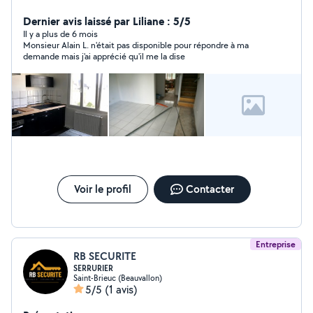
petite plomberie et électricité, aménagement cuisine
et menuiserie, montage meubles, soudure ... Travail
Dernier avis laissé par Liliane : 5/5
soigné
Il y a plus de 6 mois
Monsieur Alain L. n'était pas disponible pour répondre à ma
demande mais j'ai apprécié qu'il me la dise
Voir le profil
Contacter
Entreprise
RB SECURITE
SERRURIER
Saint-Brieuc (Beauvallon)
5/5
(1 avis)