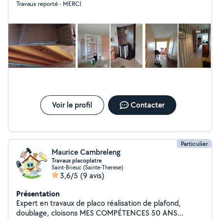
Travaux reporté - MERCI
nettoyage haute pression, traitement des toitures.
Amenagement interieur (meubles, cuisine, placo),
decoration, papiers peints, petite électricité et
plomberie, sdb, etc... Je propose également le
débarras d'appartement, maison, garage, cave, bureau
etc, suivi ou non d'une prestation nettoyage et ménage
a bientôt
Voir le profil
Contacter
Particulier
Maurice Cambreleng
Travaux placoplatre
Saint-Brieuc (Sainte-Therese)
3,6/5
(9 avis)
Présentation
Expert en travaux de placo réalisation de plafond,
doublage, cloisons MES COMPÉTENCES 50 ANS