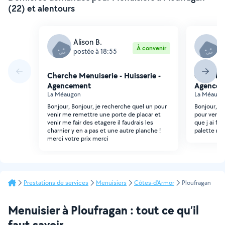
(22) et alentours
Alison B.
A
À convenir
postée à 18:55
p
Cherche Menuiserie - Huisserie -
Cherche 
Agencement
Agencem
La Méaugon
La Méaugo
Bonjour, Bonjour, je recherche quel un pour
Bonjour, je
venir me remettre une porte de placar et
pour venir
venir me fair des etagere il faudrais les
que j ai fa
charnier y en a pas et une autre planche !
palette me
merci votre prix merci
Prestations de services
Menuisiers
Côtes-d'Armor
Ploufragan
Menuisier à Ploufragan : tout ce qu’il
faut savoir