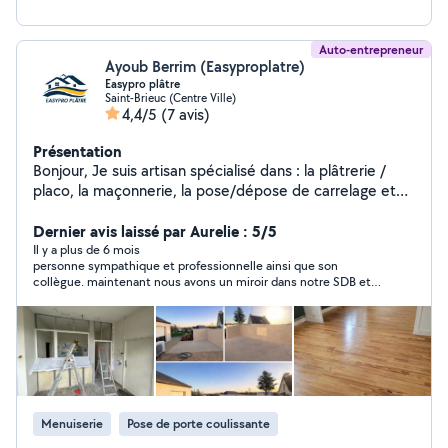
Auto-entrepreneur
Ayoub Berrim (Easyproplatre)
Easypro plâtre
Saint-Brieuc (Centre Ville)
4,4/5
(7 avis)
Présentation
Bonjour, Je suis artisan spécialisé dans : la plâtrerie /
placo, la maçonnerie, la pose/dépose de carrelage et
parquet, la peinture intérieure / extérieur les petits
travaux de rénovation. Je travaille avec sérieux,
Dernier avis laissé par Aurelie : 5/5
propreté et professionnalisme. Chaque chantier est
Il y a plus de 6 mois
personne sympathique et professionnelle ainsi que son
réalisé avec soin, et je prends toujours le temps
collègue. maintenant nous avons un miroir dans notre SDB et
d'expliquer les étapes aux clients. Je me déplace
un meuble haut de cuisine accroché. nous avons encore pleins
rapidement dans toute la région et je propose des devis
de projets pour la maison et nous n'hésiterons pas à faire appel
gratuits. N'hésitez pas à me contacter pour vos travaux,
à eux .
même petits : je réponds toujours rapidement. EasyPro
Plâtre Plaquiste Carreleur Peintre
Menuiserie
Pose de porte coulissante