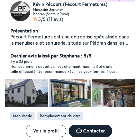
Kévin Pécourt (Pécourt Fermetures)
Menuisier-Serrurier
Plédran (Secteur Rural)
5/5
(11 avis)
Présentation
Pécourt Fermetures est une entreprise spécialisée dans
la menuiserie et serrurerie, située sur Plédran dans les
Côtes d'Armor. Portes, fenêtres, volets, vitrerie, portes
de garage, portails, blindage permettant de vous
Dernier avis laissé par Stephane : 5/5
garantir une meilleure sécurité pour votre habitation,
Il y a 23 jours
Non seulement cet artisan est charmant mais il a été d'une
interventions après-sinistre. Nous intervenons dans
telle efficacité ! Je recommande kévin les yeux fermés. Nous
toute la Bretagne, n'hésitez pas à nous contacter pour
l'avons recommandé à un couple d'amis passés hier à la maison.
toutes autres informations.
Menuiserie
Remplacement de vitre
Voir le profil
Contacter