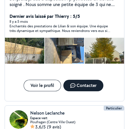
soigné . Nous somme une petite équipe de 3 qui ne
demande qu'à travaillé . Nous exerçons tous types de
travaille comme : - Abattage d'arbres ( n'importe quel
Dernier avis laissé par Thierry : 5/5
hauteur ) - Élagage d'arbres ( n'importe quel hauteur ) -
Il y a 5 mois
Enchantés des prestations de Lilian & son équipe. Une équipe
Taille de haie -Tonte de pelouse -Création de pelouse -
très dynamique et sympathique. Nous reviendrons vers eux si
Pose de clôture ( tout type de clôture ) Nous exerçons
besoin les yeux fermés.
aussi le nettoyage de toiture Devis et déplacement
gratuit n'hésitez pas
Voir le profil
Contacter
Particulier
Nelson Leclanche
Espace vert
Ploufragan (Centre Ville Ouest)
3,6/5
(9 avis)