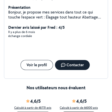
Présentation
Bonjour, je propose mes services dans tout ce qui
touche l'espace vert : Élagage tout hauteur Abattage
tout hauteur. Débroussaillage grand et petit surface .
Tonte de pelouse grand et petit surface . Taille de haie.
Dernier avis laissé par Fred : 4/5
Désherbage . Nous aimons que le travail soit soigneux .
Il y a plus de 6 mois
échange cordiale
Devis et déplacement gratuit .
Voir le profil
Contacter
Nos utilisateurs nous évaluent
4,6/5
4,6/5
Calculé à partir de 48731 avis
Calculé à partir de 66000 avis