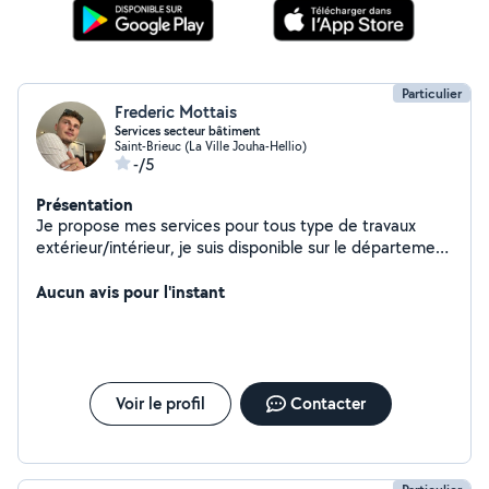
Particulier
Frederic Mottais
Services secteur bâtiment
Saint-Brieuc (La Ville Jouha-Hellio)
-/5
Présentation
Je propose mes services pour tous type de travaux
extérieur/intérieur, je suis disponible sur le département
(22) Pour info, je travaille en couverture / bardage
(isolation ext)
Aucun avis pour l'instant
Voir le profil
Contacter