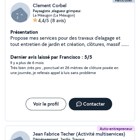
Particulier
Clement Corbel
Paysagiste ,elagueur grimpeur.
La Méaugon (La Méaugon)
4,4/5
(8 avis)
Présentation
Propose mes services pour des travaux d'elagage et
tout entretien de jardin et création, clôtures, massif ...
Ainsi que des travaux/bricolage/rénovation d'intérieur.
Dernier avis laissé par Francisco : 5/5
Il y a plus de 6 mois
Trés bien ,très pro , ponctuel et 26 mètres de clôture posée en
une journée, je referais appel à luis sans problème
Voir le profil
Contacter
Auto-entrepreneur
Jean Fabrice Techer (Activité multiservices)
Déménagement. Jardin. Travaux