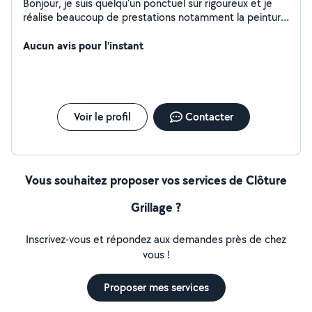
Bonjour, je suis quelqu'un ponctuel sur rigoureux et je
réalise beaucoup de prestations notamment la peinture
et la maçonnerie et la plomberie je suis à votre
disposition à tout moment merci de me contacter
Aucun avis pour l'instant
Voir le profil
Contacter
Vous souhaitez proposer vos services de Clôture
Grillage ?
Inscrivez-vous et répondez aux demandes près de chez
vous !
Proposer mes services