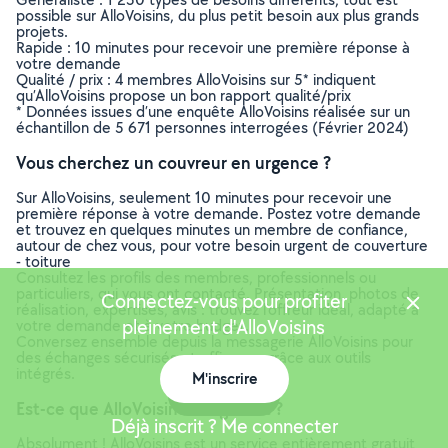
possible sur AlloVoisins, du plus petit besoin aux plus grands
projets.
Rapide : 10 minutes pour recevoir une première réponse à
votre demande
Qualité / prix : 4 membres AlloVoisins sur 5* indiquent
qu’AlloVoisins propose un bon rapport qualité/prix
* Données issues d’une enquête AlloVoisins réalisée sur un
échantillon de 5 671 personnes interrogées (Février 2024)
Vous cherchez un couvreur en urgence ?
Sur AlloVoisins, seulement 10 minutes pour recevoir une
première réponse à votre demande. Postez votre demande
et trouvez en quelques minutes un membre de confiance,
autour de chez vous, pour votre besoin urgent de couverture
- toiture
Consultez les profils des membres, professionnels ou
particuliers, qui vous ont contacté. Présentation, photos de
Connectez-vous pour profiter
réalisation, expertises, avis : trouvez l'offreur idéal, adapté à
pleinement d'AlloVoisins
votre demande et à votre budget.
Conversez ensemble depuis la messagerie AlloVoisins pour
des échanges sécurisés et efficaces grâce aux outils
intégrés.
M'inscrire
Carte
Est-ce que AlloVoisins est gratuit ?
Déjà inscrit ? Me connecter
Absolument ! AlloVoisins est un service entièrement gratuit