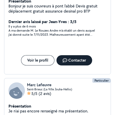
Présentation
Bonjour je suis couvreurs à pont l'abbé Devis gratuit
déplacement gratuit assurance desinal pro BTP
Dernier avis laissé par Jean-Yves : 3/5
Il y a plus de 6 mois
A ma demande M. Le Rouzes Andre m'a établi un devis auquel
j'ai donné suite le 7/11/2023. Malheureusement ayant été
victime en milieu de semaine d'un accident de travail sur un
chantier précédent le mien, il ne se trouve plus en mesure de
réaliser les travaux de remise en état de la toiture de la maison
du Guilvinec où des infiltrations d'eau ont été constatées. Dans
ces conditions, je suis obligé de relancer au plus tôt la
procédure des réparations en demandant un nouveau devis à
Voir le profil
Contacter
un artisan disponible. Meilleurs rétablissement à M. Le Rouzes.
Particulier
Marc Lefeuvre
Saint-Brieuc (La Ville Jouha-Hellio)
5/5
(2 avis)
Présentation
Je n'ai pas encore renseigné ma présentation.