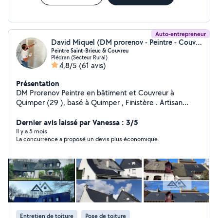
Auto-entrepreneur
David Miquel (DM prorenov - Peintre - Couverture - Nettoyage)
Peintre Saint-Brieuc & Couvreu
Plédran (Secteur Rural)
4,8/5
(61 avis)
Présentation
DM Prorenov Peintre en bâtiment et Couvreur à
Quimper (29 ), basé à Quimper , Finistère . Artisan
indépendant spécialisé en peinture intérieure et
extérieure, ravalement de façade, rénovation de toiture
Dernier avis laissé par Vanessa : 3/5
et nettoyage de toiture et façade. J'interviens
Il y a 5 mois
La concurrence a proposé un devis plus économique.
rapidement Mes prestations : - Peinture intérieure :
murs, plafonds, boiseries, papier peint - Peinture
extérieure & ravalement de façade - Couverture :
réparation et rénovation de toiture - Nettoyage et
démoussage de toiture et façade Devis gratuit et
rapide sur demande.
Entretien de toiture
Pose de toiture