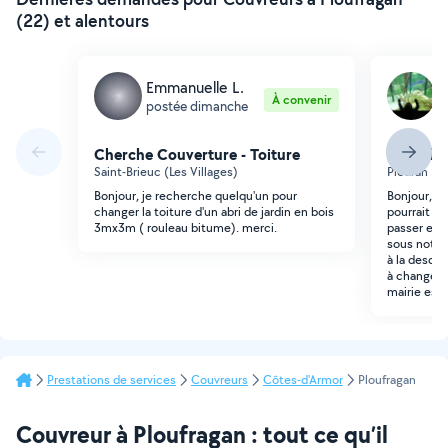
(22) et alentours
Emmanuelle L.
L
À convenir
postée dimanche
p
Cherche Couverture - Toiture
Cherche 
Saint-Brieuc (Les Villages)
Plédran (S
Bonjour, je recherche quelqu'un pour
Bonjour, j
changer la toiture d'un abri de jardin en bois
pourrait no
3mx3m ( rouleau bitume). merci.
passer en h
sous notre 
à la desce
à changer).
mairie est 
Prestations de services
Couvreurs
Côtes-d'Armor
Ploufragan
Couvreur à Ploufragan : tout ce qu’il