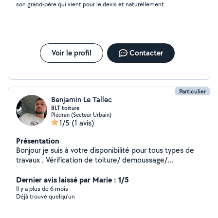
son grand-père qui vient pour le devis et naturellement
personne. C'est vraiment pas serieux
Voir le profil
Contacter
Particulier
Benjamin Le Tallec
BLT toiture
Plédran (Secteur Urbain)
1/5
(1 avis)
Présentation
Bonjour je suis à votre disponibilité pour tous types de
travaux . Vérification de toiture/ demoussage/
réparation de toiture/ installation de velux . Étanchéités
Dernier avis laissé par Marie : 1/5
bitume . Charpente . Location de barnum 3x6m
Il y a plus de 6 mois
Déjà trouvé quelqu'un