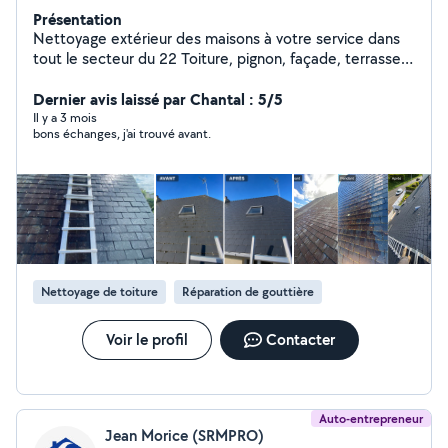
Présentation
Nettoyage extérieur des maisons à votre service dans
tout le secteur du 22 Toiture, pignon, façade, terrasse,
traitement anti mousse, ramonage, vitre, réparation
couverture. Je fait des vidéos sur les réseaux sociaux
Dernier avis laissé par Chantal : 5/5
TikTok, Instagram, Facebook « NB2S »n'hésitez pas à
Il y a 3 mois
bons échanges, j'ai trouvé avant.
aller voir Devis gratuit et inspection
Nettoyage de toiture
Réparation de gouttière
Voir le profil
Contacter
Auto-entrepreneur
Jean Morice (SRMPRO)