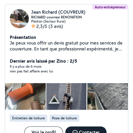
Auto-entrepreneur
Jean Richard (COUVREUR)
RICHARD couvreur RENOVATION
Plédran (Secteur Rural)
2,3/5
(3 avis)
Présentation
Je peux vous offrir un devis gratuit pour mes services de
couverture. En tant que professionnel expérimenté, je
suis en mesure de vous proposer des solutions sur-
mesure pour vos projets de rénovation ou de
Dernier avis laissé par Zino : 2/5
construction. N'hésitez pas à me contacter au pour
Il y a plus de 6 mois
rien pas fait affaire avec lui
discuter de vos besoins et obtenir une estimation
détaillée et personnalisée.
Entretien de toiture
Pose de toiture
Voir le profil
Contacter