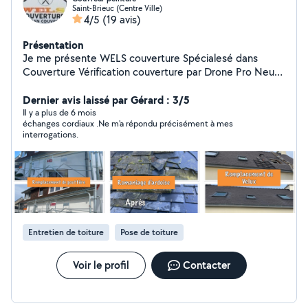
Saint-Brieuc (Centre Ville)
4/5
(19 avis)
Présentation
Je me présente WELS couverture Spécialesé dans
Couverture Vérification couverture par Drone Pro Neuf-
rénovation Tuile- ardoise Remaillage Remaniage
Recherche fuite Zinguerie Changement de gouttière
Dernier avis laissé par Gérard : 3/5
Pose de Velux avec ou sans modification Peinture
Il y a plus de 6 mois
échanges cordiaux .Ne m'a répondu précisément à mes
intérieur extérieur Rénovation intérieur extérieur
interrogations.
Peinture intérieur extérieur Pose de tapisserie
MAÇONNERIE Chape Dalles Fondations Murs Terrasses
Clôture Carrelage Hésitez pas à me contacter via la
plate-forme AlloVoisins
Entretien de toiture
Pose de toiture
Voir le profil
Contacter