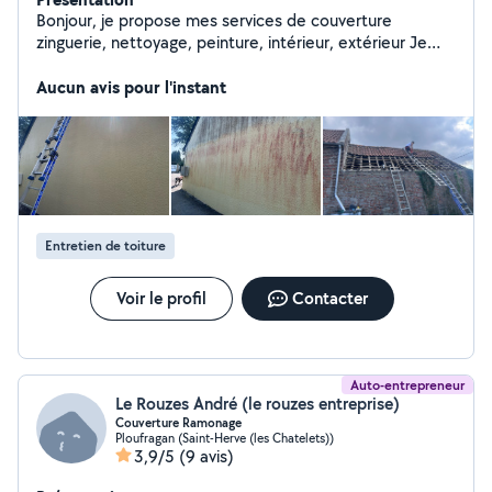
Bonjour, je propose mes services de couverture
zinguerie, nettoyage, peinture, intérieur, extérieur Je
suis une personne qui respecte ses engagements devie
et déplacement gratuit vérification de toiture par drone
Aucun avis pour l'instant
hésitez pas à me contacter que ça soit pour de gros ou
petits travaux et je reste disponible
Entretien de toiture
Voir le profil
Contacter
Auto-entrepreneur
Le Rouzes André (le rouzes entreprise)
Couverture Ramonage
Ploufragan (Saint-Herve (les Chatelets))
3,9/5
(9 avis)