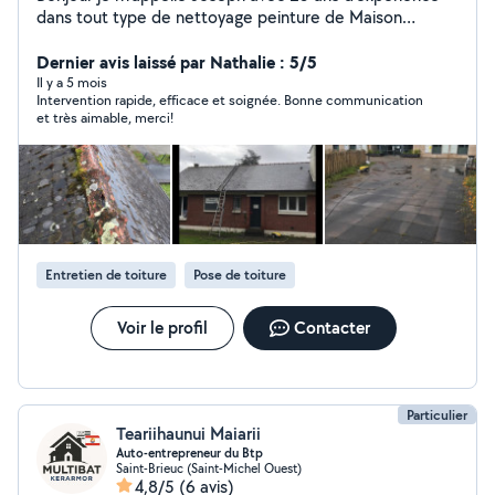
dans tout type de nettoyage peinture de Maison
nettoyage terrasse murette aller Jardin réparation
ardoise faîtière petite Maçonnerie nettoyage de
Dernier avis laissé par Nathalie : 5/5
véranda nettoyage gouttière réparation cheminée tous
Il y a 5 mois
Intervention rapide, efficace et soignée. Bonne communication
les nettoyage se font avec produits et hydrofuge de
et très aimable, merci!
protection et le nettoyage de toutes types de tuiles et
bardage et fibro pour toute demande vous pouvez me
laisser un mail merci Vj rénovation
Entretien de toiture
Pose de toiture
Voir le profil
Contacter
Particulier
Teariihaunui Maiarii
Auto-entrepreneur du Btp
Saint-Brieuc (Saint-Michel Ouest)
4,8/5
(6 avis)