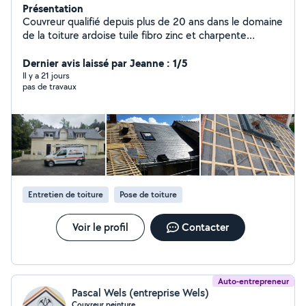
Présentation
Couvreur qualifié depuis plus de 20 ans dans le domaine
de la toiture ardoise tuile fibro zinc et charpente
assurance décennal pour plus d'informations veuillez me
contacter.
Dernier avis laissé par Jeanne : 1/5
Il y a 21 jours
pas de travaux
Entretien de toiture
Pose de toiture
Voir le profil
Contacter
Auto-entrepreneur
Pascal Wels (entreprise Wels)
Couvreur peinture