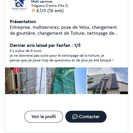
Multi services
Trégueux (Centre Ville 2)
4,1/5
(16 avis)
Présentation
Entreprise, multiservices, pose de Velux, changement
de gouttière, changement de Toiture, nettoyage de
toiture, réparation, électroménager isolation extérieure,
petite maçonnerie, changement de charpente
Dernier avis laissé par Fanfan : 1/5
Il y a plus de 6 mois
je ne donnerai pas suite pour le nettoyage de la toiture, je
pense que j'ai posé trop de questions et de plus j'ai été bloqué !
Voir le profil
Contacter