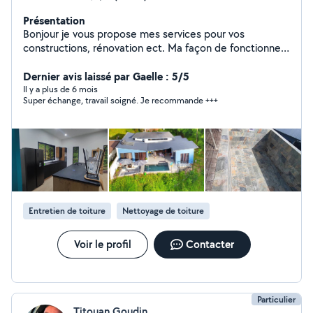
Présentation
Bonjour je vous propose mes services pour vos
constructions, rénovation ect. Ma façon de fonctionner
est très différente des autres : vous me proposez votre
prix et je vous dis si c'est ok pour moi et en es parti !
Dernier avis laissé par Gaelle : 5/5
N'hésitez à me contacter
Il y a plus de 6 mois
Super échange, travail soigné. Je recommande +++
Entretien de toiture
Nettoyage de toiture
Voir le profil
Contacter
Particulier
Titouan Goudin