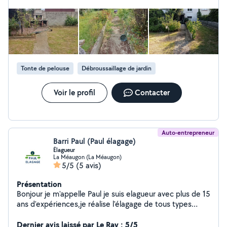
Tonte de pelouse
Débroussaillage de jardin
Voir le profil
Contacter
Auto-entrepreneur
Barri Paul (Paul élagage)
Élagueur
La Méaugon (La Méaugon)
5/5
(5 avis)
Présentation
Bonjour je m'appelle Paul je suis elagueur avec plus de 15
ans d'expériences,je réalise l'élagage de tous types
d'arbres et toutes hauteurs, debroussayage, taille de
haie , dessouchage pose de pelouse et clôture. Chaque
Dernier avis laissé par Le Ray : 5/5