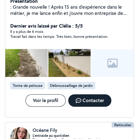
Présentation
: Grande nouvelle ! Après 15 ans d'expérience dans le
métier, je me lance enfin et j'ouvre mon entreprise de
jardinage cette année C'est une nouvelle aventure que
j'attendais avec impatience, et je suis ravi de pouvoir
Dernier avis laissé par Clélia : 5/5
vous proposer mes services pour entretenir et embellir
Il y a plus de 6 mois
Travail fait dans les temps. Très bien, bonne présentation.
vos jardins, avec sérieux et passion. Petit plus : mes
prestations entrent dans le cadre du service à la
personne, ce qui signifie qu'elles sont déductibles de
vos impôts à 50 %
Tonte de pelouse
Débroussaillage de jardin
Voir le profil
Contacter
Particulier
Océane Fily
L’entraide au quotidien