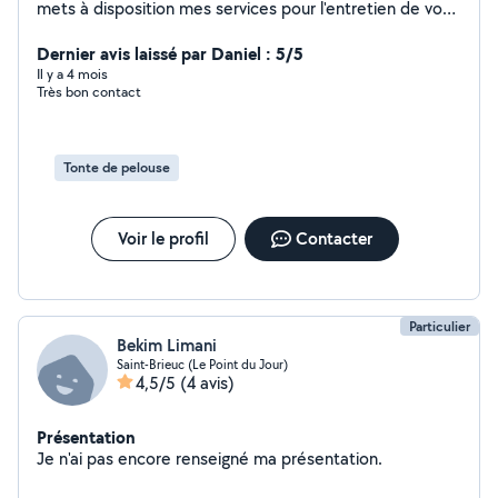
mets à disposition mes services pour l'entretien de vos
jardins. Tonte Débroussaillage Taille Élagage Remise en
état Évacuation déchets verts N'hésitez pas à me
Dernier avis laissé par Daniel : 5/5
contacter directement par message.
Il y a 4 mois
Très bon contact
Tonte de pelouse
Voir le profil
Contacter
Particulier
Bekim Limani
Saint-Brieuc (Le Point du Jour)
4,5/5
(4 avis)
Présentation
Je n'ai pas encore renseigné ma présentation.