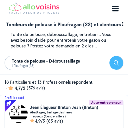
Tondeurs de pelouse à Ploufragan (22) et alentours
Tonte de pelouse, débroussaillage, entretien... Vous
avez besoin d'aide pour entretenir votre gazon ou
pelouse ? Postez votre demande en 2 clics...
Tonte de pelouse - Débroussaillage
Reche
à Ploufragan (22)
18 Particuliers et 13 Professionnels répondent
-
4,7/5
(576 avis)
Profil boosté
Auto-entrepreneur
Jean Élagueur Breton Jean (Breton)
Abattages, taillage des haies
Trégueux (Centre Ville 2)
4,9/5
(65 avis)