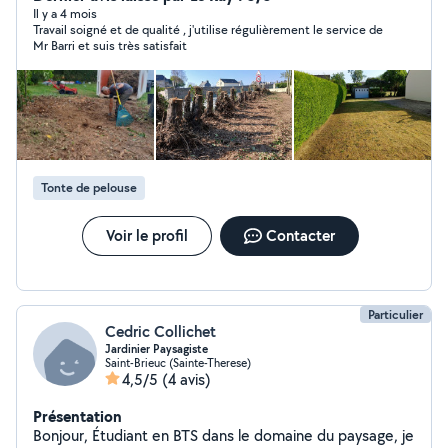
prestation et couverte par une assurance responsabilité
Il y a 4 mois
Travail soigné et de qualité , j'utilise régulièrement le service de
civile. Garantissant la tranquillité de mes clients .
Mr Barri et suis très satisfait
Tonte de pelouse
Voir le profil
Contacter
Particulier
Cedric Collichet
Jardinier Paysagiste
Saint-Brieuc (Sainte-Therese)
4,5/5
(4 avis)
Présentation
Bonjour, Étudiant en BTS dans le domaine du paysage, je