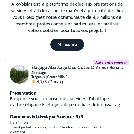
AlloVoisins est la plateforme dédiée aux prestations de
services et à la location de matériel à proximité de chez
vous ! Rejoignez notre communauté de 4,5 millions de
membres, professionnels et particuliers, et facilitez
votre quotidien pour tous vos projets !
M'inscrire
Auto-entrepreneur
Élagage Abattage Des Côtes D Armor Rénaldo (espace vert)
Abattage
Trégueux (Centre Ville 2)
4,7/5
(3 avis)
Présentation
Bonjour je vous propose mes services d'abattage
d'arbre élagage Etetage taillage de haie débroussaillage
je fais aussi la pose de clôture diverses travaux n'hésitez
pas à me contacter je fais aussi facilité de paiement
Dernier avis laissé par Yamina : 5/5
mon devis est gratuit et sans engagement je me
Il y a 1 mois
Travail parfait très soigné et méticuleux Je recommande
déplace à environ 80 km de Trégueux
vivement