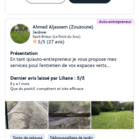
Auto-entrepreneur
Ahmed Aljassem (Zouzoune)
Jardinier
Saint-Brieuc (Le Point du Jour)
5/5
(27 avis)
Présentation
En tant qu'auto-entrepreneur je vous propose mes
services pour l'entretien de vos espaces verts
Concevoir et aménager vos jardins , terrasses et
espaces verts pour transformer chacun de vos projets
Dernier avis laissé par Liliane : 5/5
en petit coin de paradis Plantation de massifs ,
Il y a 1 mois
Que du positif, compétent et très efficace
d'arbustes , engazonnement , taille de haies et de
fruitiers , tonte de gazon , entretien de vos terrasses.
Pour tout renseignements n'hésitez pas à me contacter.
Tonte de pelouse
Débroussaillage de jardin