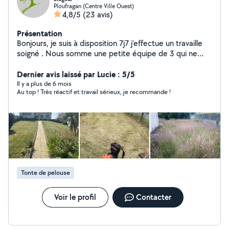
Ploufragan (Centre Ville Ouest)
4,8/5
(23 avis)
Présentation
Bonjours, je suis à disposition 7j7 j'effectue un travaille
soigné . Nous somme une petite équipe de 3 qui ne
demande qu'à travaillé . Nous exerçons tous types de
travaille comme : - Abattage d'arbres ( n'importe quel
Dernier avis laissé par Lucie : 5/5
hauteur ) - Élagage d'arbres ( n'importe quel hauteur ) -
Il y a plus de 6 mois
Au top ! Très réactif et travail sérieux, je recommande !
Taille de haie -Tonte de pelouse -Création de pelouse -
Pose de clôture ( tout type de clôture ) Nous exerçons
aussi le nettoyage de toiture Devis et déplacement
gratuit n'hésitez pas
Tonte de pelouse
Voir le profil
Contacter