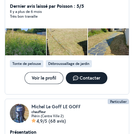
bricoles selon les demandes. j'ai l'habitude de garder
Dernier avis laissé par Poisson : 5/5
des chiens je suis pet Sitter depuis 9 ans je possède
Il y a plus de 6 mois
Très bon travaille
tout l'outillage pour entretenir des jardins (tondeuse
taille haie tronçonneuse motobineuse et petit outillage
)
Tonte de pelouse
Débroussaillage de jardin
Voir le profil
Contacter
Particulier
Michel Le Goff LE GOFF
chauffeur
Plérin (Centre Ville 2)
4,9/5
(68 avis)
Présentation