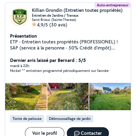
Auto-entrepreneur
Killian Grondin (Entretien toutes propriétés)
Entretien de Jardins / Travaux
Saint-Brieuc (Sainte-Therese)
4,9/5
(30 avis)
Présentation
ETP - Entretien toutes propriétés (PROFESSIONEL) !
SAP (service à la personne - 50% Crédit d'impôt)
Bonjour, je propose des services de jardinage à domicile
pour particuliers, comme pour les professionnels. Avec
Dernier avis laissé par Bernard : 5/5
ETP, je prends soin de vos jardins pour qu'ils restent
mardi à 22h
Nickel ^^ entretien programmé périodiquement sur l'année
propres et agréables toute l'année. Mes prestations : -
Tonte de pelouse - Taille de haies et arbustes -
Débroussaillage et Désherbage - Élagage - Ramassage
et évacuation des végétaux - Autres petits travaux
Travail soigné et efficace. Matériel adapté. Devis
GRATUIT et personnalisé ! Contactez moi dès
aujourd'hui pour un jardin toujours propre et un entretien
adapté a vos besoins !
Tonte de pelouse
Débroussaillage de jardin
Voir le profil
Contacter