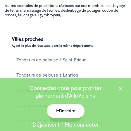
Autres exemples de prestations réalisées par nos membres : nettoyage
de terrain, ramassage de feuilles, désherbage de potager, coupe de
ronces, fauchage au gyrobroyeur, ..
Villes proches
Ayant le plus de résultats, dans le même département
Tondeurs de pelouse à Saint-Brieuc
Tondeurs de pelouse à Lannion
Connectez-vous pour profiter
Tondeurs de pelouse à Dinan
pleinement d'AlloVoisins
Tondeurs de pelouse à Plérin
M'inscrire
Carte
Tondeurs de pelouse à Guingamp
Déjà inscrit ? Me connecter