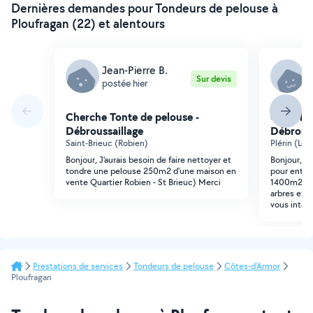
Dernières demandes pour Tondeurs de pelouse à
Ploufragan (22) et alentours
Jean-Pierre B.
A
Sur devis
postée hier
p
Cherche Tonte de pelouse -
Cherche 
Débroussaillage
Débrouss
Saint-Brieuc (Robien)
Plérin (Le 
Bonjour, J'aurais besoin de faire nettoyer et
Bonjour, Je
tondre une pelouse 250m2 d'une maison en
pour entret
vente Quartier Robien - St Brieuc) Merci
1400m2 a pl
arbres et a
vous intér
Prestations de services
Tondeurs de pelouse
Côtes-d'Armor
Ploufragan