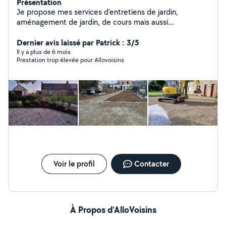
Présentation
Je propose mes services d'entretiens de jardin,
aménagement de jardin, de cours mais aussi
terrassement, assainissement et preparation enrobé. Je
propose aussi entretien et la création de potager, mais
Dernier avis laissé par Patrick : 3/5
aussi création de gazon et entretien de prairies et de
Il y a plus de 6 mois
Prestation trop élevée pour Allovoisins
verger Je propose aussi la location de petit matériel.
Voir le profil
Contacter
À Propos d’AlloVoisins