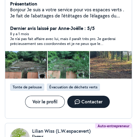
Présentation
Bonjour Je suis a votre service pour vos espaces verts .
Je fait de l'abattages de l'étêtages de l'élagages du
débroussaillages ,les tailles de vos haies etc... . Je me
déplace dans un rayon de 80km autour de moi . Mes
Dernier avis laissé par Anne-Joëlle : 5/5
devis son gratuit et sans engagement je me déplace
Il y a 1 mois
Je n'ai pas fait affaire avec lui, mais il paraît très pro. Je garderai
assez rapidement. Merci
précieusement ses coordonnées et je ne peux que le
recommander.
Tonte de pelouse
Évacuation de déchets verts
Voir le profil
Contacter
Auto-entrepreneur
Lilian Wiss (L.W.espacevert)
Elageur