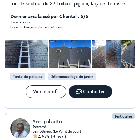
tout le secteur du 22 Toiture, pignon, façade, terrasse,
traitement anti mousse, ramonage, vitre, réparation
couverture. Je fait des vidéos sur les réseaux sociaux
Dernier avis laissé par Chantal : 5/5
TikTok, Instagram, Facebook « NB2S »n'hésitez pas à
Il y a 3 mois
bons échanges, j'ai trouvé avant.
aller voir Devis gratuit et inspection
Tonte de pelouse
Débroussaillage de jardin
Voir le profil
Contacter
Particulier
Yves pulzatto
Retraité
Saint-Brieuc (Le Point du Jour)
4,5/5
(8 avis)