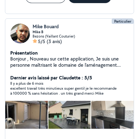
Particulier
Mike Bouard
Mike B
Bezons (Vaillant Couturier)
5/5
(3 avis)
Présentation
Bonjour , Nouveau sur cette application, Je suis une
personne maîtrisant le domaine de l'aménagement
extérieur . Je réalise aussi tous les petits travaux
domestiques . Dynamique, serviable , ponctuel ,
Dernier avis laissé par Claudette : 5/5
appliqué et souriant, j'aurais à cœur à vous donner un
Il y a plus de 6 mois
excellent travail très minutieux super gentil je le recommande
coup de main avec ou sans mon binôme . Cordialement
à 100000 % sans hésitation . un très grand merci Mike
Mike