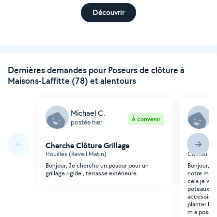
Découvrir
Dernières demandes pour Poseurs de clôture à
Maisons-Laffitte (78) et alentours
Michael C.
H
À convenir
postée hier
p
Cherche Clôture Grillage
Cherche 
Houilles (Reveil Matin)
Chatou (La
Bonjour, Je cherche un poseur pour un
Bonjour, je
grillage rigide , terrasse extérieure.
notre mais
cela je vai
poteaux me
accesoires
planter les
m a poser f