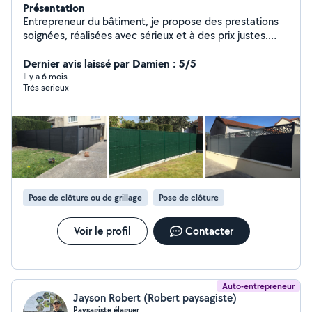
Présentation
Entrepreneur du bâtiment, je propose des prestations
soignées, réalisées avec sérieux et à des prix justes.
Spécialisé dans les travaux d'aménagement extérieur et
de second œuvre, j'interviens notamment pour :
Dernier avis laissé par Damien : 5/5
Clôtures : bois, composite, béton Terrasses : bois et
Il y a 6 mois
Trés serieux
bois composite Pose de gazon synthétique Pergolas et
vérandas Petits travaux de maçonnerie liés à l'extérieur
Travail propre, finitions soignées et respect des délais.
Devis gratuit et réponse rapide via la messagerie
AlloVoisins.
Pose de clôture ou de grillage
Pose de clôture
Voir le profil
Contacter
Auto-entrepreneur
Jayson Robert (Robert paysagiste)
Paysagiste élaguer