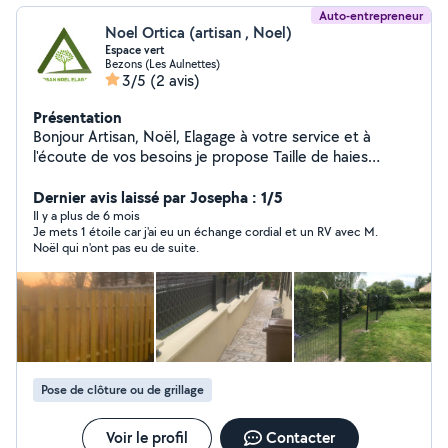
Auto-entrepreneur
Noel Ortica (artisan , Noel)
Espace vert
Bezons (Les Aulnettes)
3/5
(2 avis)
Présentation
Bonjour Artisan, Noël, Elagage à votre service et à
l'écoute de vos besoins je propose Taille de haies
Arbustes Élagage tout type d'arbre et abattage arbre
très haut ainsi que déssouchage Plantation et création
Dernier avis laissé par Josepha : 1/5
de pelouse Création et réparation de terrasse,
Il y a plus de 6 mois
Je mets 1 étoile car j'ai eu un échange cordial et un RV avec M.
composite ou bois Pose De Clôture , grillage, soupe et
Noël qui n'ont pas eu de suite.
rigide Entretien et nettoyage des terrasses et dallage
Pose de clôture ou de grillage
Voir le profil
Contacter