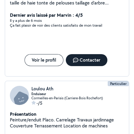
taille de haie tonte de pelouses taillage d'arbre
Abattage Pour plus de renseignements veuillez me
contacter en mp cordialement.
Dernier avis laissé par Marvin : 4/5
Il y a plus de 6 mois
Ça fait plaisir de voir des clients satisfaits de mon travail
Voir le profil
Contacter
Particulier
Loulou Ath
Enduiseur
Cormeilles-en-Parisis (Carriere-Bois Rochefort)
-/5
Présentation
Peinture/enduit Placo. Carrelage Travaux jardinnage
Couverture Terrassement Location de machines