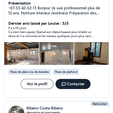
Présentation
~07-53-42-52-13 Bonjour Je suis professionnel plus de
12 ans. Peinture intérieur /extérieur Préparation des
supports -pose de bande-joint -l'enduit -poncage -
peinture (murs, plafond, portes, meubles et ) -finitions -
Dernier avis laissé par Louise : 5/5
nettoyage des lieux -pose de papier peint -pose de
Il y a 10 jours
Ca s’est bien passé, Djamal est d’abord passé pour établir un
papier peint panoramique -pose toille de verre -pose
devis et il a commencé les travaux quelques jours plus tard.
fibre de verre(avec l'enduit) -pose de parquet -pose de
Nous sommes très satisfaits du travail, je recommande !
lino -peinture carrelage (salle de bain, toilet) Disponible
pour tout ca:Le travail sera effectué avec propreté,
honnêteté, sérieux et qualité. Devis gratuit
/déplacement offert Vous satisfaire et vous tenir
informé(e) de l'avancement des travaux est ma priorité
absolue. Condrailment
Pose de placo ou de bandes
Pose de plafond
Voir le profil
Contacter
Particulier
Ribeiro Costa Ribeiro
rénovation et maçonnerie