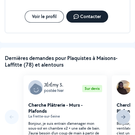
Voir le profil
Contacter
Dernières demandes pour Plaquistes à Maisons-
Laffitte (78) et alentours
JÉrÉmy S.
M
Sur devis
postée hier
p
Cherche Plâtrerie - Murs -
Cherche 
Plafonds
Plafonds
La Frette-sur-Seine
Montesson
Bonjour, je suis entrain d'amenager mon
Bonjour, je
sous-sol en chambre x2 + une salle de bain.
ventilateur
J'aurai besoin d'un coup de main à partir de
c'est un fa