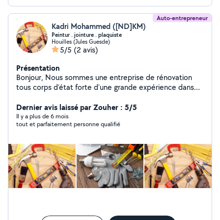
Auto-entrepreneur
Kadri Mohammed ([ND]KM)
Peintur . jointure . plaquiste
Houilles (Jules Guesde)
5/5
(2 avis)
Présentation
Bonjour, Nous sommes une entreprise de rénovation
tous corps d'état forte d'une grande expérience dans
les métiers du bâtiment second œuvre. Des
compagnons à votre service qui aiment leur métier et le
Dernier avis laissé par Zouher : 5/5
travail bien fait. Un suivi personnalisé du début à la fin
Il y a plus de 6 mois
tout et parfaitement personne qualifié
pour votre satisfaction. Un seul interlocuteur pour
mener à bien tous vos projets dans le respect du devis
et des délais. Nous trouverons ensembles les solutions
à toutes les contraintes techniques rencontrées sur
votre chantie