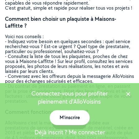
capables de vous répondre rapidement.
C’est gratuit, simple et rapide pour réaliser tous vos projets !
Comment bien choisir un plaquiste à Maisons-
Laffitte ?
Voici nos conseils :
- Indiquez votre besoin en quelques secondes : quel service
recherchez-vous ? Est-ce urgent ? Quel type de prestataire,
particulier ou professionnel, souhaitez-vous ?
- Consultez la liste de tous les plaquistes, proches de chez
vous à Maisons-Laffitte ! Sur leur profil, consultez les services
proposés, les photos de leurs réalisations, les notes et avis
laissés par leurs clients.
- Conversez avec les offreurs depuis la messagerie AlloVoisins
pour des échanges sécurisés et efficaces.
- Du contrat de prestation au paiement en ligne, en passant
par la prise de rendez-vous, l’état des lieux, les devis et les
Connectez-vous pour profiter
factures : utilisez nos outils gratuits à chaque étape de votre
pleinement d'AlloVoisins
prestation.
Comment fonctionne AlloVoisins ?
M'inscrire
AlloVoisins c’est la marketplace leader dédiée aux
Carte
prestations de services et à la location de matériel, créée en
Déjà inscrit ? Me connecter
2013 et plébiscitée aujourd’hui par une communauté de plus
de 4,5 millions de membres, dont 300 000 professionnels.