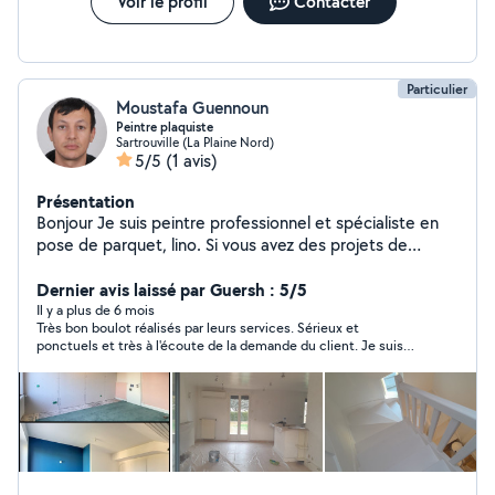
Voir le profil
Contacter
Particulier
Moustafa Guennoun
Peintre plaquiste
Sartrouville (La Plaine Nord)
5/5
(1 avis)
Présentation
Bonjour Je suis peintre professionnel et spécialiste en
pose de parquet, lino. Si vous avez des projets de
rénovation n'hésitez pas à me contacter. Travail soigné
et résultats impeccables. À votre service pour embellir
Dernier avis laissé par Guersh : 5/5
votre intérieur
Il y a plus de 6 mois
Très bon boulot réalisés par leurs services. Sérieux et
ponctuels et très à l'écoute de la demande du client. Je suis
entierement satisfait