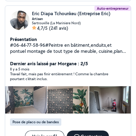
Auto-entrepreneur
Eric Diapa Tchounkeu (Entreprise Eric)
Artisan
Sartrouville (La Mariniere Nord)
4,7/5
(241 avis)
Présentation
#06-44-77-58-96#Peintre en bâtiment,enduits,et
pontuel montage de tout type de meuble, cuisine,plan
de travail, carrelage, installation et réfection de sol
quelques soient les travaux que vous envisagez de faire
Dernier avis laissé par Morgane : 2/5
veiller me contacter. Et pour tout ce qui concerne les
Il y a 5 mois
Travail fait, mais pas finir entièrement ! Comme la chambre
vitrines qu'elle que soit le type de verre,je suis
pourtant c’était inclus.
preneur.... Et je réponds au 06 quarante 4 soixante-dix 7
cinquante 8 quatre vingts quinze. Cordialement.
Pose de placo ou de bandes