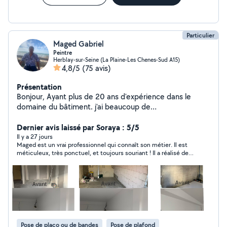
Particulier
Maged Gabriel
Peintre
Herblay-sur-Seine (La Plaine-Les Chenes-Sud A15)
4,8/5
(75 avis)
Présentation
Bonjour, Ayant plus de 20 ans d'expérience dans le
domaine du bâtiment. j'ai beaucoup de
professionnalisme et de rigueur dans mon métier. Je
propose mes services pour tous ce qui concerne le
Dernier avis laissé par Soraya : 5/5
domaine du bâtiment, je peux réaliser tous types de
Il y a 27 jours
Maged est un vrai professionnel qui connaît son métier. Il est
travaux dans ce domaine. Peinture Enduit Pose placo
méticuleux, très ponctuel, et toujours souriant ! Il a réalisé des
Pose plastique, moquette Toutefois j'ai aussi la
travaux de peinture et de papier peint. J’en suis très satisfaite
possibilité d'entreprendre divers autre travaux.
et le recommande les yeux fermés !
Pose de placo ou de bandes
Pose de plafond