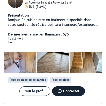
La Frette-sur-Seine (La Frette-sur-Seine)
5/5
(1 avis)
Présentation
Bonjour, Je suis peintre en bâtiment disponible dans
votre secteur. Je réalise peinture intérieure/extérieure
avec préparation des murs (enduit, ponçage) pour un
résultat propre et durable. Je peux me déplacer
Dernier avis laissé par Ramazan : 5/5
rapidement pour voir les travaux et vous proposer un
Il y a 2 mois
Bien
devis gratuit. N'hésitez pas à me contacter.
Cordialement
Pose de placo ou de bandes
Pose de placo
Voir le profil
Contacter