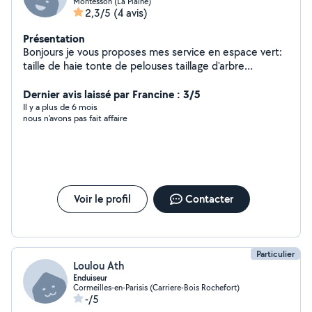
Montesson (La Plaine)
2,3/5
(4 avis)
Présentation
Bonjours je vous proposes mes service en espace vert:
taille de haie tonte de pelouses taillage d'arbre
Abattage Pour plus de renseignements veuillez me
contacter en mp cordialement.
Dernier avis laissé par Francine : 3/5
Il y a plus de 6 mois
nous n'avons pas fait affaire
Voir le profil
Contacter
Particulier
Loulou Ath
Enduiseur
Cormeilles-en-Parisis (Carriere-Bois Rochefort)
-/5