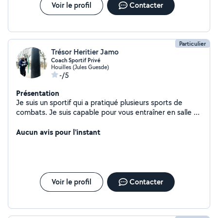
Voir le profil
Contacter
Particulier
Trésor Heritier Jamo
Coach Sportif Privé
Houilles (Jules Guesde)
-/5
Présentation
Je suis un sportif qui a pratiqué plusieurs sports de
combats. Je suis capable pour vous entraîner en salle ou
à domicile : - Perdre du poids. - prendre de forme -
musclé le corps - faire du jogging en extérieur "
Aucun avis pour l'instant
Ensemble " - montrer de techniques de défense...
N'hésitez à me contacter Cordialement Trésor Heritier
Voir le profil
Contacter