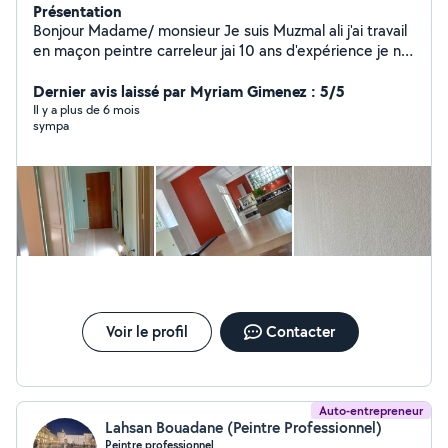
Présentation
Bonjour Madame/ monsieur Je suis Muzmal ali j'ai travail
en maçon peintre carreleur jai 10 ans d'expérience je ne
travaille pas en journée au m2 aussi je travail en forfait
Je ne fait aucun devis pas téléphone tant que je n'ai pas
Dernier avis laissé par Myriam Gimenez : 5/5
vue sur place le travail à effectuer Enduit,Peinture,
Il y a plus de 6 mois
sympa
ponçage Pose de papier paint, Pose de lino Pose de
parquet (PRO)
Voir le profil
Contacter
Auto-entrepreneur
Lahsan Bouadane (Peintre Professionnel)
Peintre professionnel