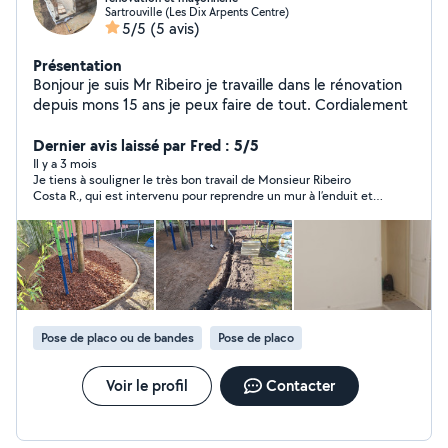
Sartrouville (Les Dix Arpents Centre)
5/5
(5 avis)
Présentation
Bonjour je suis Mr Ribeiro je travaille dans le rénovation
depuis mons 15 ans je peux faire de tout. Cordialement
Dernier avis laissé par Fred : 5/5
Il y a 3 mois
Je tiens à souligner le très bon travail de Monsieur Ribeiro
Costa R., qui est intervenu pour reprendre un mur à l’enduit et à
la peinture suite au passage d’un autre artisan. Le résultat est
impeccable : un travail soigné, propre et réalisé avec beaucoup
de sérieux. Je suis pleinement satisfait du rendu final.
Pose de placo ou de bandes
Pose de placo
Voir le profil
Contacter