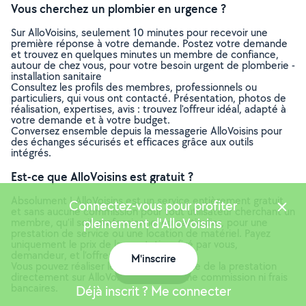
Vous cherchez un plombier en urgence ?
Sur AlloVoisins, seulement 10 minutes pour recevoir une
première réponse à votre demande. Postez votre demande
et trouvez en quelques minutes un membre de confiance,
autour de chez vous, pour votre besoin urgent de plomberie -
installation sanitaire
Consultez les profils des membres, professionnels ou
particuliers, qui vous ont contacté. Présentation, photos de
réalisation, expertises, avis : trouvez l'offreur idéal, adapté à
votre demande et à votre budget.
Conversez ensemble depuis la messagerie AlloVoisins pour
des échanges sécurisés et efficaces grâce aux outils
intégrés.
Est-ce que AlloVoisins est gratuit ?
Absolument ! AlloVoisins est un service entièrement gratuit
Connectez-vous pour profiter
et sans aucune commission pour tout utilisateur cherchant un
pleinement d'AlloVoisins
membre, qu’il soit professionnel ou particulier, pour une
prestation de service ou une location de matériel. Payez
uniquement le prix de la prestation, fixé par vous,
demandeur, et l’offreur.
M'inscrire
Vous pouvez réaliser le paiement en ligne de la prestation
Carte
directement sur AlloVoisins, sans aucune commission ni frais
bancaires.
Déjà inscrit ? Me connecter