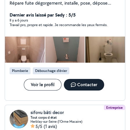
Répare fuite dégorgement, installe, pose, dépose
d'appareil sanitaire, pose BALLON EC. Modif installation,
soudure au chalumeau etc. Dispo. O617-97.78-44 si je ne
Dernier avis laissé par Sedy : 5/5
rép pas aux msg privés cest que vs n'etes pas ds mon
Il y a 6 jours
Travail pro, propre et rapide. Je recommande les yeux fermés.
rayon ds ce cas appelez moi directement.Retenez une
chose: C'EST LE PAS CHER QUI REVIENT CHER...
Plomberie
Débouchage d'évier
Voir le profil
Contacter
Entreprise
sifovu bâti decor
Tout corps d état
Herblay-sur-Seine (l'Orme Macaire)
5/5
(1 avis)