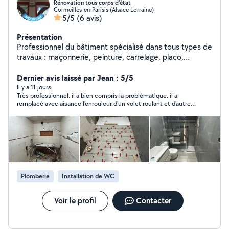
Rénovation tous corps d'état
Cormeilles-en-Parisis (Alsace Lorraine)
5/5
(6 avis)
Présentation
Professionnel du bâtiment spécialisé dans tous types de
travaux : maçonnerie, peinture, carrelage, placo,
plomberie, électricité, rénovation intérieure et
extérieure. Travail soigné, devis gratuit et intervention
Dernier avis laissé par Jean : 5/5
rapide
Il y a 11 jours
Très professionnel. il a bien compris la problématique. il a
remplacé avec aisance l'enrouleur d'un volet roulant et d'autres
travaux. Merci
Plomberie
Installation de WC
Voir le profil
Contacter