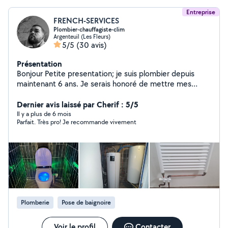
Entreprise
FRENCH-SERVICES
Plombier-chauffagiste-clim
Argenteuil (Les Fleurs)
5/5
(30 avis)
Présentation
Bonjour Petite presentation; je suis plombier depuis
maintenant 6 ans. Je serais honoré de mettre mes
compétences à votre disposition, je suis joignable 7/7
Je pratique;
Dernier avis laissé par Cherif : 5/5
depannage/installation/modification/recherche de
Il y a plus de 6 mois
Parfait. Très pro! Je recommande vivement
fuites/degorgement Je me déplace dans Paris et l'île de
France 75.77.91.92.93.94.95 N'hésitez pas je me ferais
un plaisir de vous répondre. N'hésitez pas à me joindre
directement sur mon numéro, si absence de réponse
sur L'application
Plomberie
Pose de baignoire
Voir le profil
Contacter