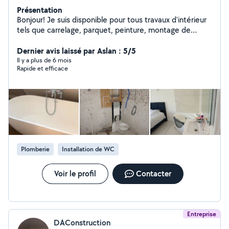
Présentation
Bonjour! Je suis disponible pour tous travaux d'intérieur
tels que carrelage, parquet, peinture, montage de
meubles, plomberie, etc. Sérieux et ponctuel! Je peux
venir même le soir ou le week-end si c'est urgent.
Dernier avis laissé par Aslan : 5/5
Il y a plus de 6 mois
Rapide et efficace
Plomberie
Installation de WC
Voir le profil
Contacter
Entreprise
DAConstruction