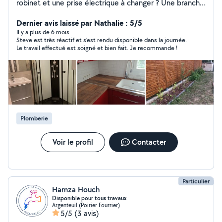
robinet et une prise électrique à changer ? Une branche
d'arbre qui fait de l'ombre à votre rosier ? Louer une
tondeuse à gazon, un taille haie ? Accompagner votre
Dernier avis laissé par Nathalie : 5/5
mari à la pêche pour surveiller sa consommation de
Il y a plus de 6 mois
Steve est très réactif et s’est rendu disponible dans la journée.
bière ? Alors n'hésitez plus !
Le travail effectué est soigné et bien fait. Je recommande !
Plomberie
Voir le profil
Contacter
Particulier
Hamza Houch
Disponible pour tous travaux
Argenteuil (Poirier Fourrier)
5/5
(3 avis)