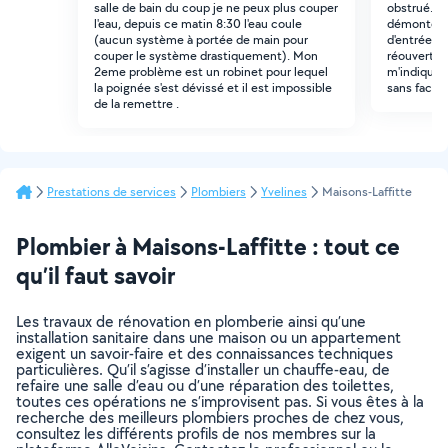
salle de bain du coup je ne peux plus couper
obstrué. il
l'eau, depuis ce matin 8:30 l'eau coule
démonter le
(aucun système à portée de main pour
d'entrée du
couper le système drastiquement). Mon
réouvertur
2eme problème est un robinet pour lequel
m'indiquer 
la poignée s'est dévissé et il est impossible
sans factur
de la remettre .
Prestations de services
Plombiers
Yvelines
Maisons-Laffitte
Plombier à Maisons-Laffitte : tout ce
qu’il faut savoir
Les travaux de rénovation en plomberie ainsi qu’une
installation sanitaire dans une maison ou un appartement
exigent un savoir-faire et des connaissances techniques
particulières. Qu’il s’agisse d’installer un chauffe-eau, de
refaire une salle d’eau ou d’une réparation des toilettes,
toutes ces opérations ne s’improvisent pas. Si vous êtes à la
recherche des meilleurs plombiers proches de chez vous,
consultez les différents profils de nos membres sur la