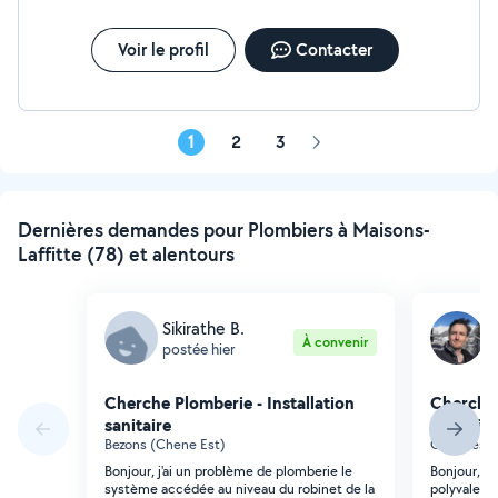
Voir le profil
Contacter
1
2
3
Page
suivante
Dernières demandes pour Plombiers à Maisons-
Laffitte (78) et alentours
Sikirathe B.
L
À convenir
postée hier
p
Cherche Plomberie - Installation
Cherche 
sanitaire
sanitaire
Bezons (Chene Est)
Carrières-
Bonjour, j'ai un problème de plomberie le
Bonjour, j
système accédée au niveau du robinet de la
polyvalent