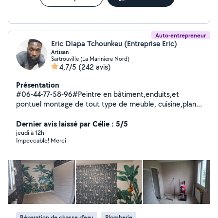
Auto-entrepreneur
Eric Diapa Tchounkeu (Entreprise Eric)
Artisan
Sartrouville (La Mariniere Nord)
4,7/5
(242 avis)
Présentation
#06-44-77-58-96#Peintre en bâtiment,enduits,et
pontuel montage de tout type de meuble, cuisine,plan
de travail, carrelage, installation et réfection de sol
quelques soient les travaux que vous envisagez de faire
Dernier avis laissé par Célie : 5/5
veiller me contacter. Et pour tout ce qui concerne les
jeudi à 12h
Impeccable! Merci
vitrines qu'elle que soit le type de verre,je suis
preneur.... Et je réponds au 06 quarante 4 soixante-dix 7
cinquante 8 quatre vingts quinze. Cordialement.
Réparation de chasse d'eau
Plomberie