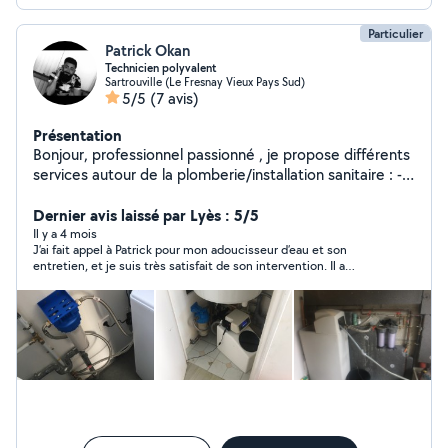
Particulier
Patrick Okan
Technicien polyvalent
Sartrouville (Le Fresnay Vieux Pays Sud)
5/5
(7 avis)
Présentation
Bonjour, professionnel passionné , je propose différents
services autour de la plomberie/installation sanitaire : -
Réparations/remplacements équipements plomberie (
fuites réseaux,vannes,robinets,tuyauteries,etc Spécialité
Dernier avis laissé par Lyès : 5/5
: adoucisseur,filtration,diagnostic réseau/équipements (
Il y a 4 mois
J’ai fait appel à Patrick pour mon adoucisseur d’eau et son
pression/débit,chauffe,etc) À bientôt
entretien, et je suis très satisfait de son intervention. Il a
réalisé un travail sérieux et professionnel, en prenant le temps
de m’expliquer chaque étape. Je recommande sans hésitation !