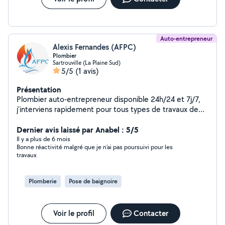
Auto-entrepreneur
Alexis Fernandes (AFPC)
Plombier
Sartrouville (La Plaine Sud)
5/5
(1 avis)
Présentation
Plombier auto-entrepreneur disponible 24h/24 et 7j/7,
j'interviens rapidement pour tous types de travaux de
plomberie : dépannage, réparation de fuites, installation
sanitaire, débouchage, remplacement de robinetterie,
Dernier avis laissé par Anabel : 5/5
chauffe-eau, etc. Sérieux, ponctuel et professionnel, je
Il y a plus de 6 mois
Bonne réactivité malgré que je n'ai pas poursuivi pour les
garantis un travail soigné et durable. J'accorde une
travaux
grande importance à la satisfaction de mes clients et à
la transparence des tarifs.
Plomberie
Pose de baignoire
Voir le profil
Contacter