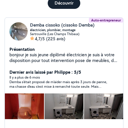
Découvrir
Auto-entrepreneur
Demba cissoko (cissoko Demba)
électricien, plombier, montage
Sartrouville (Les Champs Thibaux)
4,7/5
(225 avis)
Présentation
bonjour je suis jeune diplômé électricien je suis à votre
disposition pour tout intervention pose de meubles, de
cuisine, parquet, dalle pvc,plomberie, peinture , création
séparation cloisons
Dernier avis laissé par Philippe : 5/5
Il y a plus de 6 mois
Demba s'était proposé de m'aider mais après 3 jours de panne,
ma chasse d'eau s'est mise à remarché toute seule. Mais
Demba m'avait déjà fait quelques petites bricolles auparavant.
Très sympathique Personne..