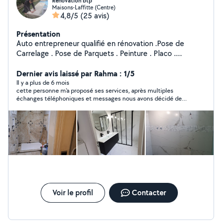
Rénovation btp
Maisons-Laffitte (Centre)
4,8/5
(25 avis)
Présentation
Auto entrepreneur qualifié en rénovation .Pose de
Carrelage . Pose de Parquets . Peinture . Placo .
Maçonnerie générale ( Dalles)
Dernier avis laissé par Rahma : 1/5
Il y a plus de 6 mois
cette personne m'a proposé ses services, après multiples
échanges téléphoniques et messages nous avons décidé de
faire affaire et de convenir d'une date pour effectuer mes
travaux. Le jour des travaux ce monsieur ne s'est pas présenté,
je l'ai appelé plusieurs fois la veille pour lui communiquer mon
adresse mais silence radio, il n'a pas répondu à mes appels et il
ne m'a jamaisd pour effectuer mes travaux il n'a pas respecté
son engagement envers moi j'avais pris ma semaine pour mes
travaux mais ça n'a servi à rien car mes travaux n'ont pas eu
rappelé, je vous déconseille de faire appel à lui il n'est pas du
tout sérieux et pas correct du tout, Pourtant il m'avait bien dit
qu'il était d'accord pour mes travaux du coup j'ai perdu ma
semaine et perdu de l'argent car je n'ai pas pu travailler. C'est
Voir le profil
Contacter
honteux de se comporter de la sorte, je ne recommande pas
du tout cette personne à fuir.......