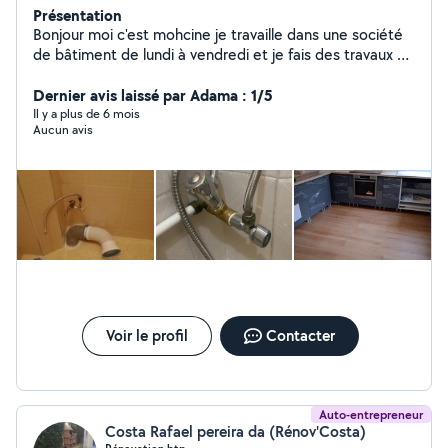
Présentation
Bonjour moi c'est mohcine je travaille dans une société
de bâtiment de lundi à vendredi et je fais des travaux de
rénovation des maisons tout type de travaux plombier,
peintre, parquet, carrelage
Dernier avis laissé par Adama : 1/5
Il y a plus de 6 mois
Aucun avis
Voir le profil
Contacter
Auto-entrepreneur
Costa Rafael pereira da (Rénov'Costa)