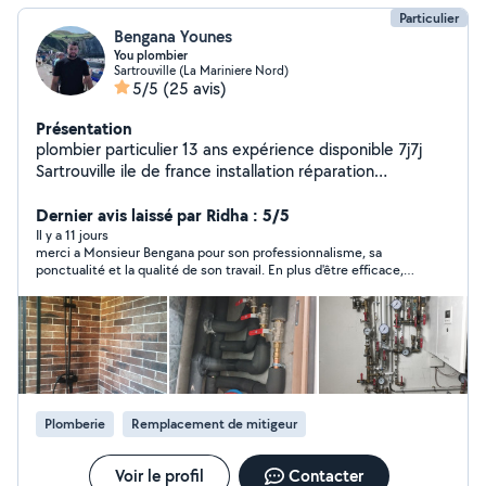
Particulier
Bengana Younes
You plombier
Sartrouville (La Mariniere Nord)
5/5
(25 avis)
Présentation
plombier particulier 13 ans expérience disponible 7j7j
Sartrouville ile de france installation réparation
dépannage WC -sanibroyeur - chasse d'eau - siphon
-Évier cuisine - baignoire - douche Robinet -mitigeur -
Dernier avis laissé par Ridha : 5/5
chauffe eau / alimentation machine a laver - cuivre -pvc -
Il y a 11 jours
merci a Monsieur Bengana pour son professionnalisme, sa
PER - multicouche - évacuation -réparation toute fuite
ponctualité et la qualité de son travail. En plus d'être efficace, il
d'eau Débouchage WC - évier cuisine - lavabo -
est très aimable et à l'écoute. Je le recommande sans
baignoire - douche
hésitation !
Plomberie
Remplacement de mitigeur
Voir le profil
Contacter