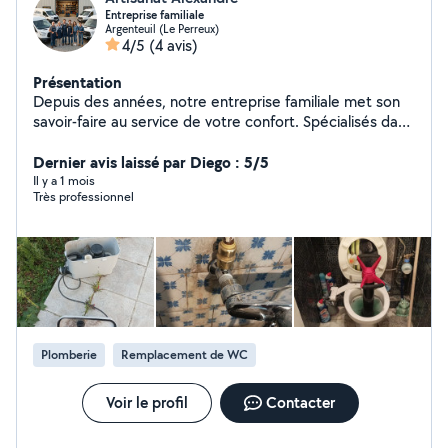
Entreprise familiale
Argenteuil (Le Perreux)
4/5
(4 avis)
Présentation
Depuis des années, notre entreprise familiale met son
savoir-faire au service de votre confort. Spécialisés dans
les installations plomberies, et climatisation et
d'électricité, nous intervenons avec passion et rigueur
Dernier avis laissé par Diego : 5/5
pour répondre à tous vos besoins, que ce soit pour de
Il y a 1 mois
Très professionnel
la rénovation, de la mise aux normes ou des
dépannages urgents. Ce qui nous distingue, c'est notre
proximité, l'écoute de nos clients et la qualité d'un
travail réalisé dans les règles de l'art. Faites confiance à
une équipe de confiance pour tous vos travaux de
plomberie, électriques et climatiques."
Plomberie
Remplacement de WC
Voir le profil
Contacter