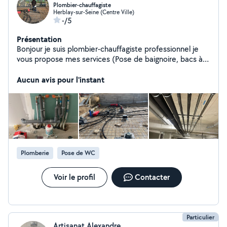
Plombier-chauffagiste
Herblay-sur-Seine (Centre Ville)
-/5
Présentation
Bonjour je suis plombier-chauffagiste professionnel je
vous propose mes services (Pose de baignoire, bacs à
douche, cabine douche,évier, lavabo,toilettes,radiateur
etc) Pour plus d'informations n'hésitez surtout pas à me
Aucun avis pour l'instant
contacter merci
Plomberie
Pose de WC
Voir le profil
Contacter
Particulier
Artisanat Alexandre