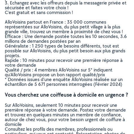
3. Echangez avec les offreurs depuis la messagerie privée et
sécurisée et faites votre choix !
C’est gratuit et sans commission !
AlloVoisins partout en France : 35 000 communes
représentées sur AlloVoisins, du plus petit village à la plus
grande ville, trouvez un membre à proximité de chez vous !
Efficace : Une demande postée toutes les 10 secondes, 3.6
millions de demandes postées par an
Généraliste : 1 250 types de besoins différents, tout est
possible sur AlloVoisins, du plus petit besoin aux plus grands
projets.
Rapide : 10 minutes pour recevoir une première réponse à
votre demande
Qualité / prix : 4 membres AlloVoisins sur 5* indiquent
qu’AlloVoisins propose un bon rapport qualité/prix
* Données issues d’une enquête AlloVoisins réalisée sur un
échantillon de 5 671 personnes interrogées (Février 2024)
Vous cherchez une coiffeuse à domicile en urgence ?
Sur AlloVoisins, seulement 10 minutes pour recevoir une
première réponse à votre demande. Postez votre demande
et trouvez en quelques minutes un membre de confiance,
autour de chez vous, pour votre besoin urgent de coiffure à
domicile
Consultez les profils des membres, professionnels ou
particuliers, qui vous ont contacté. Présentation, photos de