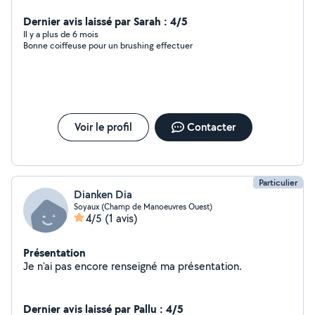
gel sur mains et pieds, à petits prix. Je suis apte à
effectuer de nombreuses tâches et suis très motivée,
Dernier avis laissé par Sarah : 4/5
j'ai de l'expérience dans le baby sitting, en tant qu'agent
Il y a plus de 6 mois
Bonne coiffeuse pour un brushing effectuer
à domicile et dans la coiffure. N'hésitez pas pour de plus
amples informations.
Voir le profil
Contacter
Particulier
Dianken Dia
Soyaux (Champ de Manoeuvres Ouest)
4/5
(1 avis)
Présentation
Je n'ai pas encore renseigné ma présentation.
Dernier avis laissé par Pallu : 4/5