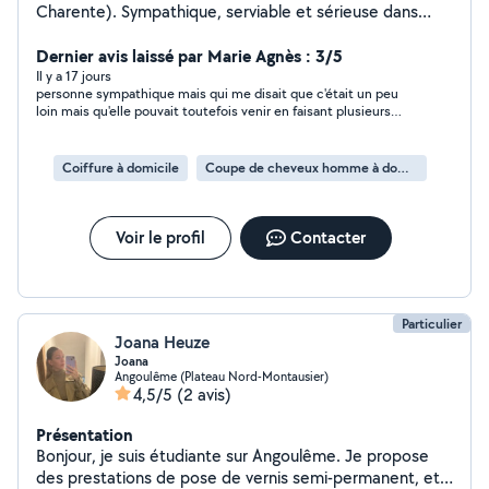
Charente). Sympathique, serviable et sérieuse dans
mon travail. Je propose mes services dans : - Faire du
trier dans vos affaires : une pièce, un garage ou un
Dernier avis laissé par Marie Agnès : 3/5
placard ect. Vous aider ensuite à vendre les affaires
Il y a 17 jours
personne sympathique mais qui me disait que c'était un peu
dons vous n'avez plus besoin (ou les donner) - Je
loin mais qu'elle pouvait toutefois venir en faisant plusieurs
possède un CAP de coiffure. Je peux également couper
heures à suivre ce qui me convenait pas ,donc je n'ai pas donné
les cheveux. (Coupes simples). Je possède également
suite. .désolée si je vous ai blessé, bonne journée
une tondeuse pour les coupes hommes. Je ne fais pas
Coiffure à domicile
Coupe de cheveux homme à domicile
de couleur/permamente. - Aide au ménage -
Covoiturage possible également. Je vais régulièrement
pour le travail sur Soyaux. Je passe par la Couronne.
Voir le profil
Contacter
N'hésitez pas à me contacter. Facebook Sandie Duclaud
(image avec un chat dessus au besoin)
Particulier
Joana Heuze
Joana
Angoulême (Plateau Nord-Montausier)
4,5/5
(2 avis)
Présentation
Bonjour, je suis étudiante sur Angoulême. Je propose
des prestations de pose de vernis semi-permanent, et