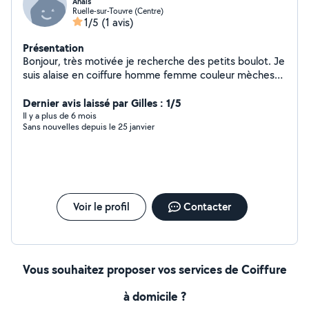
Anais
Ruelle-sur-Touvre (Centre)
1/5
(1 avis)
Présentation
Bonjour, très motivée je recherche des petits boulot. Je
suis alaise en coiffure homme femme couleur mèches
lissage coiffure événement etc Je suis également alaise
en cuisine je fais plein de plats et également des gros
Dernier avis laissé par Gilles : 1/5
plats style bourguignon couscous etc.. Alaise aussi en
Il y a plus de 6 mois
Sans nouvelles depuis le 25 janvier
ménage repasse.. J'adore les animaux
Voir le profil
Contacter
Vous souhaitez proposer vos services de Coiffure
à domicile ?