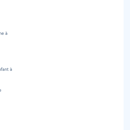
me à
fant à
e