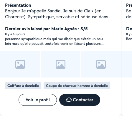
Présentation
Pr
Bonjour Je m'appelle Sandie. Je suis de Claix (en
Bon
Charente). Sympathique, serviable et sérieuse dans
de
mon travail. Je propose mes services dans : - Faire du
gel 
trier dans vos affaires : une pièce, un garage ou un
Dernier avis laissé par Marie Agnès : 3/5
ef
Der
placard ect. Vous aider ensuite à vendre les affaires
j'a
Il y a 18 jours
Il 
personne sympathique mais qui me disait que c'était un peu
Bon
dons vous n'avez plus besoin (ou les donner) - Je
à d
loin mais qu'elle pouvait toutefois venir en faisant plusieurs
possède un CAP de coiffure. Je peux également
pl
heures à suivre ce qui me convenait pas ,donc je n'ai pas donné
couper les cheveux. (Coupes simples). Je possède
suite. .désolée si je vous ai blessé, bonne journée
également une tondeuse pour les coupes hommes. Je
ne fais pas de couleur/permamente. - Aide au ménage
- Covoiturage possible également. Je vais
régulièrement pour le travail sur Soyaux. Je passe par la
Couronne. N'hésitez pas à me contacter. Facebook
Coiffure à domicile
Coupe de cheveux homme à domicile
Sandie Duclaud (image avec un chat dessus au besoin)
Voir le profil
Contacter