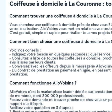
Coiffeuse à domicile à La Couronne : tou
Comment trouver une coiffeuse à domicile à La Cou
Vous cherchez une coiffeuse à domicile près de chez vous ?
votre localisation. AlloVoisins vous met en relation avec tou
C’est gratuit, simple et rapide pour réaliser tous vos projets !
Comment bien choisir une coiffeuse à domicile à La
Voici nos conseils :
- Indiquez votre besoin en quelques secondes : quel service 
- Consultez la liste de toutes les coiffeuses à domicile, proc
avis laissés par leurs clients.
- Conversez avec les offreurs depuis la messagerie AlloVoisi
- Du contrat de prestation au paiement en ligne, en passant pa
prestation.
Comment fonctionne AlloVoisins ?
AlloVoisins c’est la marketplace leader dédiée aux prestatio
de membres, dont 300 000 professionnels.
Postez votre demande et trouvez proche de chez vous un parti
rapport qualité/prix.
Facilitez votre quotidien en 3 étapes :
1. Postez votre demande : indiquez votre besoin en quelque