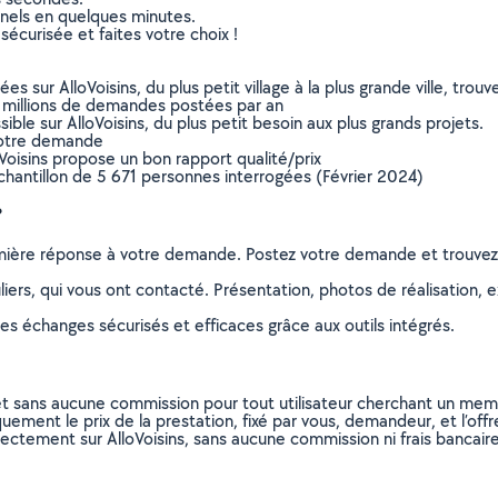
nnels en quelques minutes.
sécurisée et faites votre choix !
sur AlloVoisins, du plus petit village à la plus grande ville, tro
 millions de demandes postées par an
ible sur AlloVoisins, du plus petit besoin aux plus grands projets.
votre demande
oVoisins propose un bon rapport qualité/prix
chantillon de 5 671 personnes interrogées (Février 2024)
?
remière réponse à votre demande. Postez votre demande et trouve
ers, qui vous ont contacté. Présentation, photos de réalisation, exp
s échanges sécurisés et efficaces grâce aux outils intégrés.
et sans aucune commission pour tout utilisateur cherchant un membre
uement le prix de la prestation, fixé par vous, demandeur, et l’offr
rectement sur AlloVoisins, sans aucune commission ni frais bancaire