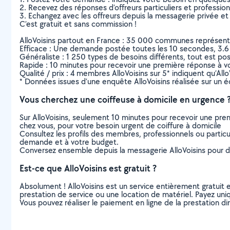
2. Recevez des réponses d’offreurs particuliers et professio
3. Echangez avec les offreurs depuis la messagerie privée et 
C’est gratuit et sans commission !
AlloVoisins partout en France : 35 000 communes représentées 
Efficace : Une demande postée toutes les 10 secondes, 3.6
Généraliste : 1 250 types de besoins différents, tout est poss
Rapide : 10 minutes pour recevoir une première réponse à 
Qualité / prix : 4 membres AlloVoisins sur 5* indiquent qu’All
* Données issues d’une enquête AlloVoisins réalisée sur un é
Vous cherchez une coiffeuse à domicile en urgence 
Sur AlloVoisins, seulement 10 minutes pour recevoir une p
chez vous, pour votre besoin urgent de coiffure à domicile
Consultez les profils des membres, professionnels ou particuli
demande et à votre budget.
Conversez ensemble depuis la messagerie AlloVoisins pour de
Est-ce que AlloVoisins est gratuit ?
Absolument ! AlloVoisins est un service entièrement gratuit 
prestation de service ou une location de matériel. Payez uniq
Vous pouvez réaliser le paiement en ligne de la prestation di