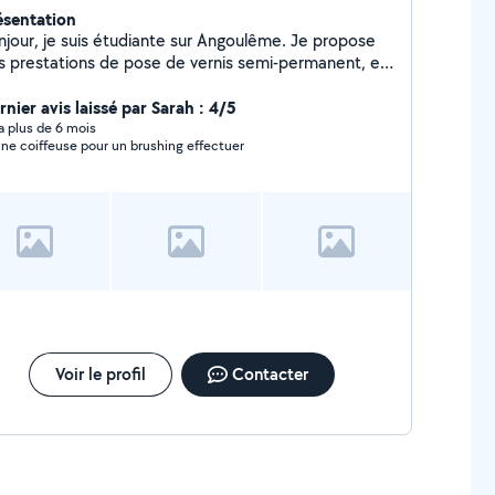
ésentation
jour, je suis étudiante sur Angoulême. Je propose
s prestations de pose de vernis semi-permanent, et
sur mains et pieds, à petits prix. Je suis apte à
fectuer de nombreuses tâches et suis très motivée,
nier avis laissé par Sarah : 4/5
i de l'expérience dans le baby sitting, en tant qu'agent
y a plus de 6 mois
ne coiffeuse pour un brushing effectuer
omicile et dans la coiffure. N'hésitez pas pour de
us amples informations.
Voir le profil
Contacter