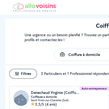
Coiff
Une urgence ou un besoin planifié ? Trouvez un parti
profils et contactez-les !
Filtres
3 Particuliers et 1 Professionnel réponden
Auto-entrepreneur
Denechaud Virginie (Coiffure en liberté)
Coiffeuse a domicile
Saint-Yrieix-sur-Charente (Sud)
3,3/5
(4 avis)