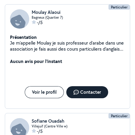
Particulier
Moulay Alaoui
Bagneux (Quartier 7)
-/5
Présentation
Je m'appelle Moulay je suis professeur d'arabe dans une
association je fais aussi des cours particuliers d'anglais
et du soutien scolaire j'ai aussi un BTS informatique de
gestion
Aucun avis pour l'instant
Voir le profil
Contacter
Particulier
Sofiane Ouadah
Villejuif (Centre Ville w)
-/5