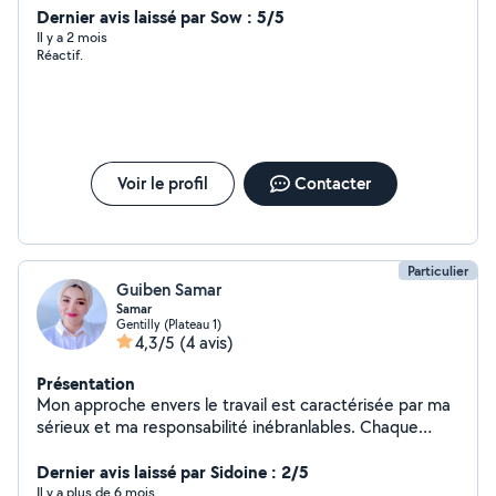
Dernier avis laissé par Sow : 5/5
Il y a 2 mois
Réactif.
Voir le profil
Contacter
Particulier
Guiben Samar
Samar
Gentilly (Plateau 1)
4,3/5
(4 avis)
Présentation
Mon approche envers le travail est caractérisée par ma
sérieux et ma responsabilité inébranlables. Chaque
tâche que j'entreprends est traitée avec la plus grande
attention et le dévouement nécessaires pour atteindre
Dernier avis laissé par Sidoine : 2/5
des résultats exceptionnels. Ma patience est ma force,
Il y a plus de 6 mois