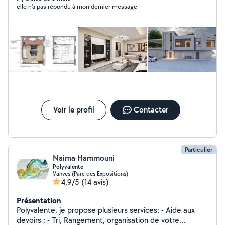
elle n'a pas répondu à mon dernier message
me permettant de persévérer même dans les situations
les plus complexes. Quel que soit le poste, je m'engage
à apporter ces qualités fondamentales avec moi, créant
ainsi un environnement de travail positif et productif.
Mon objectif est d'apporter une contribution
significative, tout en cultivant des relations
professionnelles solides et durables.
Voir le profil
Contacter
Particulier
Naima Hammouni
Polyvalente
Vanves (Parc des Expositions)
4,9/5
(14 avis)
Présentation
Polyvalente, je propose plusieurs services: - Aide aux
devoirs ; - Tri, Rangement, organisation de votre