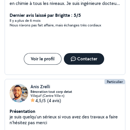
en chimie à tous les niveaux. Je suis ingénieure docteure
en physique avec une maitrise des mathématiques et
de l'informatique. A coté de mon travail d'ingénieur, je
Dernier avis laissé par Brigitte : 5/5
suis enseignante dans une école d'ingénieurs de
Il y a plus de 6 mois
Nous n’avons pas fait affaire, mais échanges très cordiaux
renommé en région parisienne. Pour plus d'informations:
https://coursparticuliers.netlify.app/
Voir le profil
Contacter
Particulier
Anis Zrelli
Rénovation tout corp detat
Villejuif (Centre Ville n)
4,5/5
(4 avis)
Présentation
je suis quelqu'un sérieux si vous avez des travaux a faire
n'hésitez pas merci