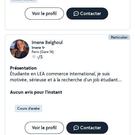
gardes d'animaux Si je "like" votre publication vous
pouvez me contactez, je n'ai pas l'abonnement premium
Voir le profil
Contacter
donc mes opérations sont assez limitées
Particulier
Imene Belghoul
Imene ✨
Paris (Gare 14)
-/5
Présentation
Étudiante en LEA commerce international, je suis
motivée, sérieuse et à la recherche d'un job étudiant
(garde d'enfants,aide aux devoirs) j'ai déjà eu des
expériences très positives dans ces domaines due à
Aucun avis pour l'instant
mon amour pour les enfants
Cours d'arabe
Voir le profil
Contacter