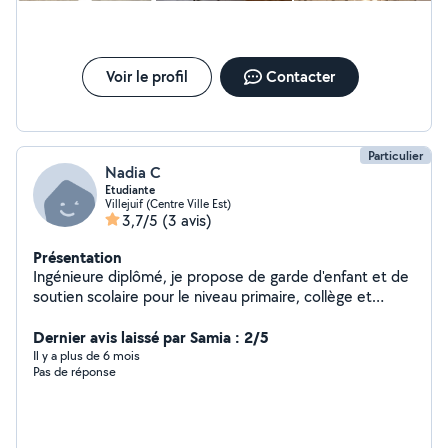
Voir le profil
Contacter
Particulier
Nadia C
Etudiante
Villejuif (Centre Ville Est)
3,7/5
(3 avis)
Présentation
Ingénieure diplômé, je propose de garde d'enfant et de
soutien scolaire pour le niveau primaire, collège et
lycée. Disponible pour aider votre enfant à acquérir de
solides bases en mathématiques, en physiques.
Dernier avis laissé par Samia : 2/5
N'hésitez pas à me contacter pour discuter des détails.
Il y a plus de 6 mois
Pas de réponse
À bientôt !