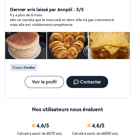
domicile; - Aide à Préparer vos repas maisons pour la
semaine; - Organisation administrative ; - Coiffure pour
Dernier avis laissé par Annpôl : 5/5
personnes âgées ( brushing- Teinte - coupe/ égalisation
Il y a plus de 6 mois
elle ne viendra que le mercredi et donc elle n'a pas commencé
) /bonne expérience une première séance d'essai à 10
mais elle est visiblementcompétente
euros seulement
Cours d'arabe
Voir le profil
Contacter
Nos utilisateurs nous évaluent
4,6/5
4,6/5
Calculé à partir de 48731 avis
Calculé à partir de 66000 avis