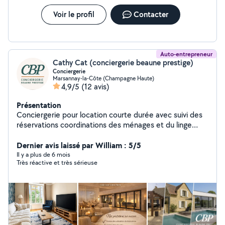
Voir le profil
Contacter
Auto-entrepreneur
Cathy Cat (conciergerie beaune prestige)
Conciergerie
Marsannay-la-Côte (Champagne Haute)
4,9/5
(12 avis)
Présentation
Conciergerie pour location courte durée avec suivi des
réservations coordinations des ménages et du linge
communication réactive rédaction des annonces
création site Web... Et location longue durée
Dernier avis laissé par William : 5/5
spécifiquement pour visites état des lieux remise des
Il y a plus de 6 mois
Très réactive et très sérieuse
clefs...