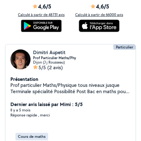
4,6/5
4,6/5
Calculé à partir de 48731 avis
Calculé à partir de 66000 avis
Particulier
Dimitri Aupetit
Prof Particulier Maths/Phy
Dijon (J j Rousseau)
5/5
(2 avis)
Présentation
Prof particulier Maths/Physique tous niveaux jusque
Terminale spécialité Possibilité Post Bac en maths pour
matières non scientifiques Je peux aussi donner des
cours de soutien en Anglais
Dernier avis laissé par Mimi : 5/5
Il y a 5 mois
Réponse rapide , merci
Cours de maths