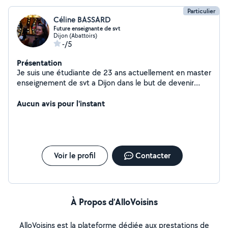
Particulier
Céline BASSARD
Future enseignante de svt
Dijon (Abattoirs)
-/5
Présentation
Je suis une étudiante de 23 ans actuellement en master
enseignement de svt a Dijon dans le but de devenir
professeur de svt en collège et lycée. Je propose donc
mes services pour de l'aide au devoirs et des cours
Aucun avis pour l'instant
particuliers pour toutes les classes jusqu'à la terminale !
Je peux également faire du baby-sitting et du pet sit
ring à domicile ou chez vous directement ! Bonne
journée et au plaisir !
Voir le profil
Contacter
À Propos d’AlloVoisins
AlloVoisins est la plateforme dédiée aux prestations de