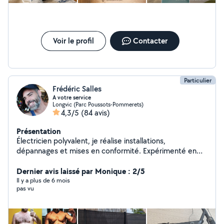
Voir le profil
Contacter
Particulier
Frédéric Salles
A votre service
Longvic (Parc Poussots-Pommerets)
4,3/5
(84 avis)
Présentation
Électricien polyvalent, je réalise installations,
dépannages et mises en conformité. Expérimenté en
domotique et courant faible. Disponible aussi pour
divers travaux de bricolage et aide à domicile. Sérieux et
Dernier avis laissé par Monique : 2/5
efficace.
Il y a plus de 6 mois
pas vu