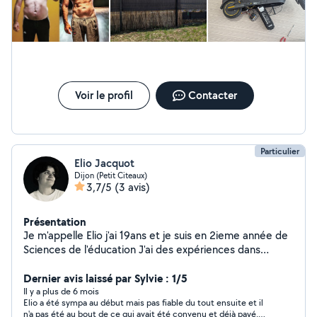
Voir le profil
Contacter
Particulier
Elio Jacquot
Dijon (Petit Citeaux)
3,7/5
(3 avis)
Présentation
Je m'appelle Elio j'ai 19ans et je suis en 2ieme année de
Sciences de l'éducation J'ai des expériences dans
l'accompagnement à la personne, la garde d'enfants et
d'animaux !
Dernier avis laissé par Sylvie : 1/5
Il y a plus de 6 mois
Elio a été sympa au début mais pas fiable du tout ensuite et il
n'a pas été au bout de ce qui avait été convenu et déjà payé.