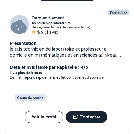
Particulier
Damien flament
Technicien de laboratoire
Fleurey-sur-Ouche (Fleurey-sur-Ouche)
4/5
(1 avis)
Présentation
je suis technicien de laboratoire et professeur à
domicile en mathématiques et en sciences au niveau
collège et lycée , bts , dut et faculté. je suis mobile et
disponible.
Dernier avis laissé par Raphaëlle : 4/5
Il y a plus de 6 mois
Damien répond rapidement et fût ponctuel et disponible
Cours de maths
Voir le profil
Contacter