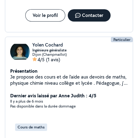
Voir le profil
Contacter
Particulier
Yolen Cochard
Ingénieure généraliste
Dijon (Champmaillot)
4/5
(1 avis)
Présentation
Je propose des cours et de l'aide aux devoirs de maths,
physique chimie niveau collège et lycée . Pédagogue, j'ai
déjà dispensé de l'aide au devoir dans une association
pour l'égalité des chances.
Dernier avis laissé par Anne Judith : 4/5
Il y a plus de 6 mois
Pas disponible dans la durée dommage
Cours de maths