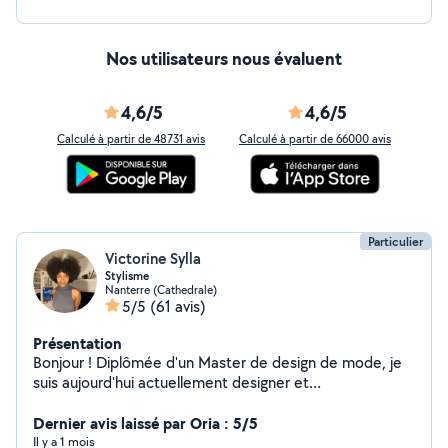
Nos utilisateurs nous évaluent
4,6/5
4,6/5
Calculé à partir de 48731 avis
Calculé à partir de 66000 avis
Particulier
Victorine Sylla
Stylisme
Nanterre (Cathedrale)
5/5
(61 avis)
Présentation
Bonjour ! Diplômée d'un Master de design de mode, je
suis aujourd'hui actuellement designer et
modéliste/couturière. Durant mes temps libre je me
sert de mes compétences afin de pouvoir vous rendre
Dernier avis laissé par Oria : 5/5
service !
Il y a 1 mois