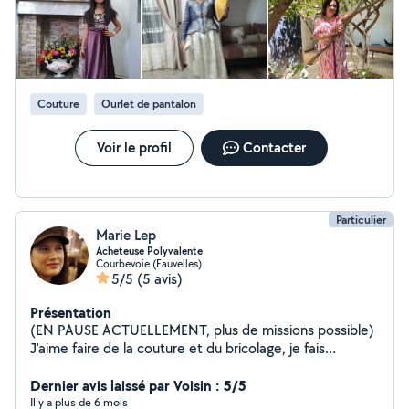
adaptées à votre goût. - Robe Blanche & Robe de
Soirée : Pour vos occasions spéciales, je confectionne
des robes sur mesure qui vous mettront en valeur. -
Tailleurs sur Mesure : Un style élégant et professionnel,
parfaitement adapté à votre silhouette. Réparation et
Rénovation : Ne jetez pas vos vêtements abîmés ! Je
Couture
Ourlet de pantalon
propose également des services de réparation pour
redonner vie à vos pièces préférées.
Voir le profil
Contacter
Particulier
Marie Lep
Acheteuse Polyvalente
Courbevoie (Fauvelles)
5/5
(5 avis)
Présentation
(EN PAUSE ACTUELLEMENT, plus de missions possible)
J'aime faire de la couture et du bricolage, je fais
beaucoup avec peu. Jai déjà rendu service à de
nombreux voisins via cette application. Cependant la
Dernier avis laissé par Voisin : 5/5
naissance de ma fille m'a beaucoup désorganisée et je
Il y a plus de 6 mois