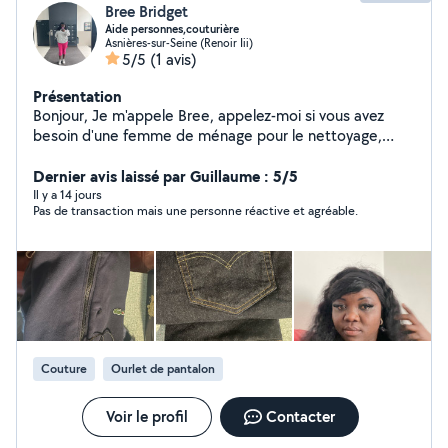
Bree Bridget
Aide personnes,couturière
Asnières-sur-Seine (Renoir Iii)
5/5
(1 avis)
Présentation
Bonjour, Je m'appele Bree, appelez-moi si vous avez
besoin d'une femme de ménage pour le nettoyage,
repassage, la couture et le baby sitter..Je suis patient,
attentionné et disponible. Je parle anglais aussi.
Dernier avis laissé par Guillaume : 5/5
Il y a 14 jours
Pas de transaction mais une personne réactive et agréable.
Couture
Ourlet de pantalon
Voir le profil
Contacter