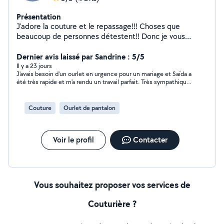
Présentation
J'adore la couture et le repassage!!! Choses que
beaucoup de personnes détestent!! Donc je vous
propose mes services au cas où!!
Dernier avis laissé par Sandrine : 5/5
Il y a 23 jours
J'avais besoin d'un ourlet en urgence pour un mariage et Saïda a
été très rapide et m'a rendu un travail parfait. Très sympathique,
bonne communication. Un grand merci, je n'hésiterai pas à
refaire appel à vous.
Couture
Ourlet de pantalon
Voir le profil
Contacter
Vous souhaitez proposer vos services de
Couturière ?