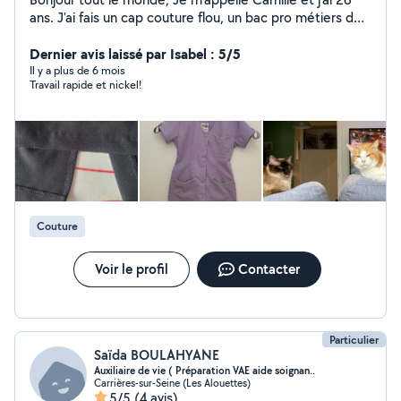
ans. J'ai fais un cap couture flou, un bac pro métiers de
la mode et du vêtement et un BTS métiers de la mode
et du vêtement. J'ai une chatte qui s'appelle câline et 2
Dernier avis laissé par Isabel : 5/5
chats qui s'appellent Rio et Negan
Il y a plus de 6 mois
Travail rapide et nickel!
Couture
Voir le profil
Contacter
Particulier
Saïda BOULAHYANE
Auxiliaire de vie ( Préparation VAE aide soignan..
Carrières-sur-Seine (Les Alouettes)
5/5
(4 avis)