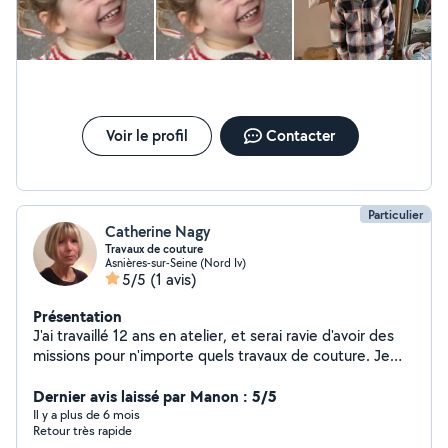
Adores,je suis véhiculé j aimes les promener au lac du
bois de Boulogne et les bichonner, Je suis très
consciencieuse dans mon travail et ponctuel, j adore
mon métier et aider mes voisins.dans tout les
domaines.enfants,BB,personnes âgées.j aime me rendre
utile.
Voir le profil
Contacter
Particulier
Catherine Nagy
Travaux de couture
Asnières-sur-Seine (Nord Iv)
5/5
(1 avis)
Présentation
J'ai travaillé 12 ans en atelier, et serai ravie d'avoir des
missions pour n'importe quels travaux de couture. Je
dispose chez moi d'une machine à coudre industrielle,
ainsi que d'une surjeteuse. Disponible, ponctuelle,
Dernier avis laissé par Manon : 5/5
sérieuse, mobile et arrangeante, vous pourrez toujours
Il y a plus de 6 mois
Retour très rapide
compter sur moi une fois la mission acceptée. Merci à