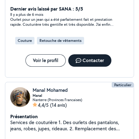
retouches. Cela rapidement et à bas prix. Alors
n'hésitez pas à me contacter !
Dernier avis laissé par SANA : 5/5
Il y a plus de 6 mois
Ourlet pour un jean qui a été parfaitement fait et prestation
rapide. Couturière très gentille et très disponible. J'ai enfin
trouvé ma couturière près de chez moi.
Couture
Retouche de vêtements
Voir le profil
Contacter
Particulier
Manal Mohamed
Manal
Nanterre (Provinces Francaises)
4,4/5
(14 avis)
Présentation
Services de couturière 1. Des ourlets des pantalons,
jeans, robes, jupes, rideaux. 2. Remplacement des
fermetures éclair des pantalons, jupes, robes, sacs à