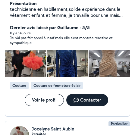
Présentation
technicienne en habillement,solide expérience dans le
vêtement enfant et femme, je travaille pour une maison
de couture de luxe parisienne. Je propose des services
de retouche et couture de tout type de
Dernier avis laissé par Guillaume : 5/5
produit:changement de zip,rideaux,ourlet Djean etc.
Il y a 14 jours
Je n'ai pas fait appel à Insaf mais elle s'est montrée réactive et
sympathique.
Couture
Couture de fermeture éclair
Voir le profil
Contacter
Particulier
Jocelyne Saint Aubin
Retraitée