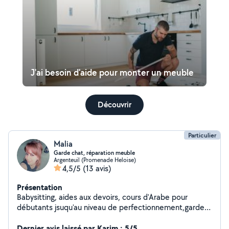
J'ai besoin d'aide pour monter un meuble
Découvrir
Particulier
Malia
Garde chat, réparation meuble
Argenteuil (Promenade Heloise)
4,5/5
(13 avis)
Présentation
Babysitting, aides aux devoirs, cours d'Arabe pour
débutants jsuqu'au niveau de perfectionnement,garde
animaux de compagnie,repassage , couture ( ourlets,
customisation....), décoration d'interieur,aide
Dernier avis laissé par Karim : 5/5