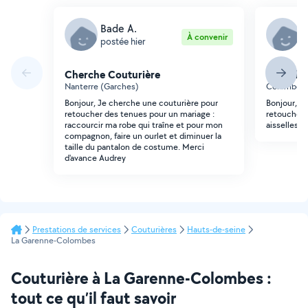
Bade A.
S
À convenir
postée hier
p
Cherche Couturière
Cherche
Nanterre (Garches)
Colombes (
Bonjour, Je cherche une couturière pour
Bonjour, J
retoucher des tenues pour un mariage :
retoucher l
raccourcir ma robe qui traîne et pour mon
aisselles d
compagnon, faire un ourlet et diminuer la
taille du pantalon de costume. Merci
d'avance Audrey
Prestations de services
Couturières
Hauts-de-seine
La Garenne-Colombes
Couturière à La Garenne-Colombes :
tout ce qu’il faut savoir