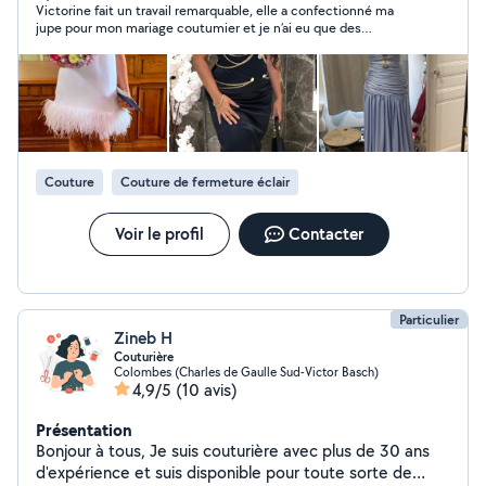
Victorine fait un travail remarquable, elle a confectionné ma
jupe pour mon mariage coutumier et je n’ai eu que des
compliments, ma demande a été parfaitement respecté et
réalisé très rapidement (moins d’une semaine). En plus d’être
rapide elle est très sympathique et arrangeante, je
recommande fortement.
Couture
Couture de fermeture éclair
Voir le profil
Contacter
Particulier
Zineb H
Couturière
Colombes (Charles de Gaulle Sud-Victor Basch)
4,9/5
(10 avis)
Présentation
Bonjour à tous, Je suis couturière avec plus de 30 ans
d'expérience et suis disponible pour toute sorte de