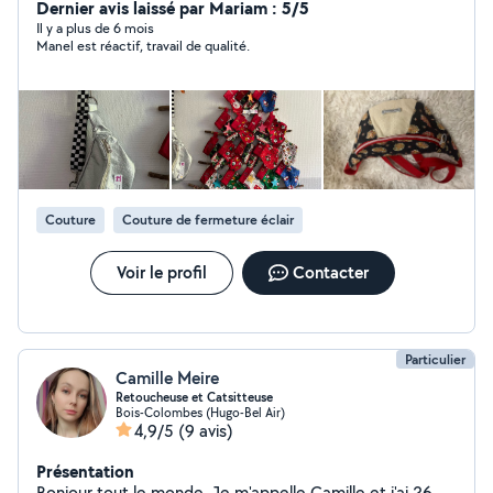
dos 3. Modification de la . Création/ retouche
Dernier avis laissé par Mariam : 5/5
/raccourcissement de rideaux Je fait tout accessoire
Il y a plus de 6 mois
Manel est réactif, travail de qualité.
N'hésitez pas à me contacter si vous avez des
questions.
Couture
Couture de fermeture éclair
Voir le profil
Contacter
Particulier
Camille Meire
Retoucheuse et Catsitteuse
Bois-Colombes (Hugo-Bel Air)
4,9/5
(9 avis)
Présentation
Bonjour tout le monde, Je m'appelle Camille et j'ai 26