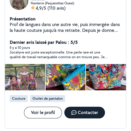
Nanterre (Paquerettes Ouest)
4,9/5
(110 avis)
Présentation
Prof de langues dans une autre vie, puis immergée dans
la haute couture jusqu'à ma retraite. Depuis je donne
des cours de couture, de Tricot, fais de l'aide aux
devoirs, du théâtre et du bénévolat....
Dernier avis laissé par Palou : 5/5
Il y a 10 jours
Jocelyne est juste exceptionnelle. Une perle rare et une
qualité de travail remarquable comme on en trouve peu. Je
recommande vivement
Couture
Ourlet de pantalon
Voir le profil
Contacter