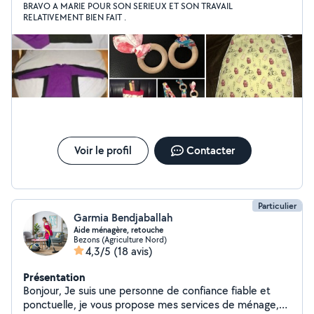
BRAVO A MARIE POUR SON SERIEUX ET SON TRAVAIL
ne peux plus passer autant de temps que je le voudrai
RELATIVEMENT BIEN FAIT .
pour aider
Voir le profil
Contacter
Particulier
Garmia Bendjaballah
Aide ménagère, retouche
Bezons (Agriculture Nord)
4,3/5
(18 avis)
Présentation
Bonjour, Je suis une personne de confiance fiable et
ponctuelle, je vous propose mes services de ménage,