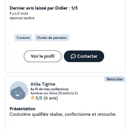
repassage et la couture. N'hésitez pas à me contacter.
Dernier avis laissé par Didier : 1/5
Il y a 2 mois
réponse tardive
Couture
Ourlet de pantalon
Voir le profil
Contacter
Particulier
Atika Tigrine
Au fil de mes confections.
Asnières-sur-Seine (Gresillons Ii)
5/5
(6 avis)
Présentation
Couturière qualifiée réalise, confectionne et retouche.