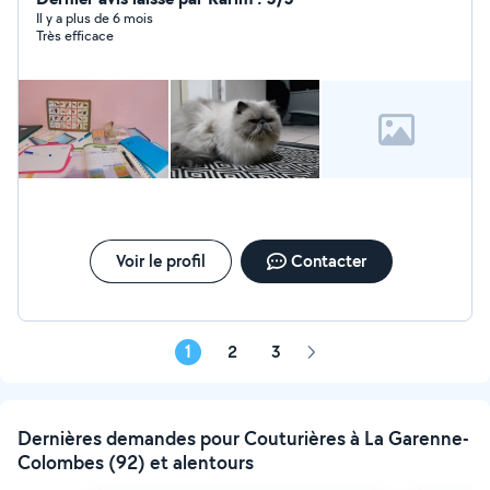
administrative ex rédaction de courriers, assistance
Il y a plus de 6 mois
Très efficace
informatique., pose de papier peint, petits bricolage et
rénovation et réparation de meuble....
Voir le profil
Contacter
1
2
3
Page
suivante
Dernières demandes pour Couturières à La Garenne-
Colombes (92) et alentours