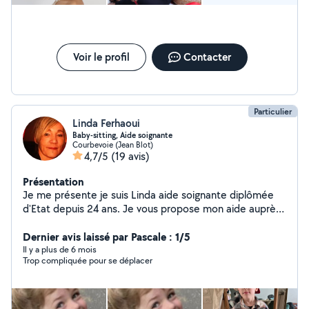
Voir le profil
Contacter
Particulier
Linda Ferhaoui
Baby-sitting, Aide soignante
Courbevoie (Jean Blot)
4,7/5
(19 avis)
Présentation
Je me présente je suis Linda aide soignante diplômée
d'Etat depuis 24 ans. Je vous propose mon aide auprès
de vos parents et enfants j'ai de l'experience auprès des
enfants,ayant aussi un diplôme d auxiliaire de puér,je
Dernier avis laissé par Pascale : 1/5
garde très souvent Adam âgée de 2 ans que je
Il y a plus de 6 mois
Trop compliquée pour se déplacer
récupère a la crèche régulièrement et qu'il me comble
de bonheur, ainsi que le petit Mël de 3 ans et demi.l ai
de l expériences avec le BB de 2 mois et demi à l'entrée
au primaire je garde aussi les animaux car je l ai