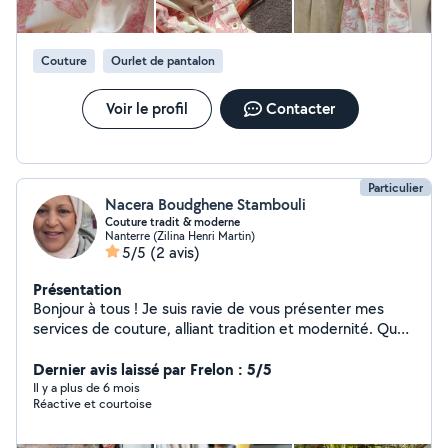
Couture
Ourlet de pantalon
Voir le profil
Contacter
Particulier
Nacera Boudghene Stambouli
Couture tradit & moderne
Nanterre (Zilina Henri Martin)
5/5
(2 avis)
Présentation
Bonjour à tous ! Je suis ravie de vous présenter mes
services de couture, alliant tradition et modernité. Que
vous cherchiez une pièce unique ou des réparations, je
suis là pour vous aider ! Mes Spécialités : - Couture
Dernier avis laissé par Frelon : 5/5
Traditionnelle Maghrébine : Des pièces authentiques qui
Il y a plus de 6 mois
Réactive et courtoise
célèbrent notre héritage culturel. - Couture du Monde :
Des créations inspirées des styles internationaux,