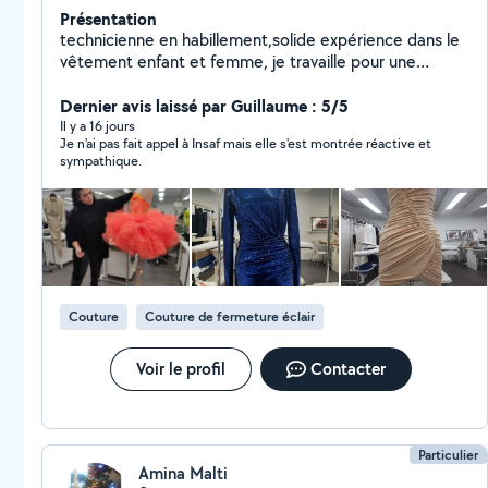
Présentation
technicienne en habillement,solide expérience dans le
vêtement enfant et femme, je travaille pour une
maison de couture de luxe parisienne. Je propose des
services de retouche et couture de tout type de
Dernier avis laissé par Guillaume : 5/5
produit:changement de zip,rideaux,ourlet Djean etc.
Il y a 16 jours
Je n'ai pas fait appel à Insaf mais elle s'est montrée réactive et
sympathique.
Couture
Couture de fermeture éclair
Voir le profil
Contacter
Particulier
Amina Malti