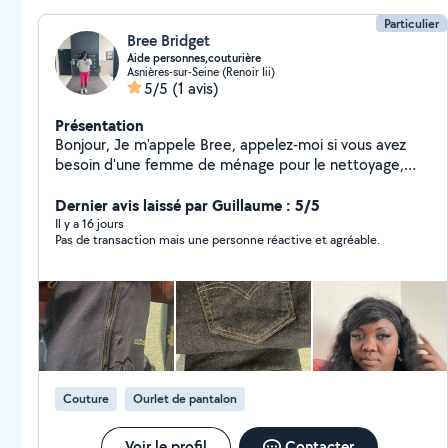
Particulier
Bree Bridget
Aide personnes,couturière
Asnières-sur-Seine (Renoir Iii)
5/5
(1 avis)
Présentation
Bonjour, Je m'appele Bree, appelez-moi si vous avez
besoin d'une femme de ménage pour le nettoyage,
repassage, la couture et le baby sitter..Je suis patient,
attentionné et disponible. Je parle anglais aussi.
Dernier avis laissé par Guillaume : 5/5
Il y a 16 jours
Pas de transaction mais une personne réactive et agréable.
Couture
Ourlet de pantalon
Voir le profil
Contacter