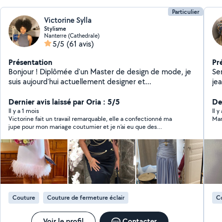
Particulier
Victorine Sylla
Stylisme
Nanterre (Cathedrale)
5/5
(61 avis)
Présentation
Pr
Bonjour ! Diplômée d'un Master de design de mode, je
Se
suis aujourd'hui actuellement designer et
jeans
modéliste/couturière. Durant mes temps libre je me
fe
sert de mes compétences afin de pouvoir vous rendre
Dernier avis laissé par Oria : 5/5
dos 3. Modification de la . Cré
De
service !
/r
Il y a 1 mois
Il 
Victorine fait un travail remarquable, elle a confectionné ma
Man
N'
jupe pour mon mariage coutumier et je n’ai eu que des
qu
compliments, ma demande a été parfaitement respecté et
réalisé très rapidement (moins d’une semaine). En plus d’être
rapide elle est très sympathique et arrangeante, je
recommande fortement.
Couture
Couture de fermeture éclair
C
Voir le profil
Contacter