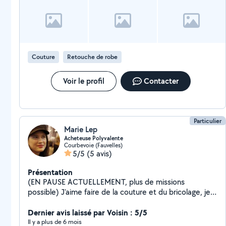
Couture
Retouche de robe
Voir le profil
Contacter
Particulier
Marie Lep
Acheteuse Polyvalente
Courbevoie (Fauvelles)
5/5
(5 avis)
Présentation
(EN PAUSE ACTUELLEMENT, plus de missions
possible) J'aime faire de la couture et du bricolage, je
fais beaucoup avec peu. Jai déjà rendu service à de
nombreux voisins via cette application. Cependant la
Dernier avis laissé par Voisin : 5/5
naissance de ma fille m'a beaucoup désorganisée et je
Il y a plus de 6 mois