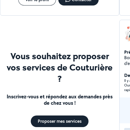
Pr
Vous souhaitez proposer
Bo
d'
vos services de Couturière
re
n'
De
?
Il 
Our
rap
tro
Inscrivez-vous et répondez aux demandes près
de chez vous !
Proposer mes services