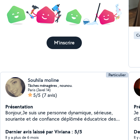
C
M'inscrire
Particulier
Souhila moline
Tâches ménagères , nounou.
Paris (Javel 14)
5/5
(7 avis)
Présentation
Pr
Bonjour,Je suis une personne dynamique, sérieuse,
Je
souriante et de confiance déplômée éducatrice des
d'
gens enfants , et j'ai mon titre professionnel assistante
de 
maternelle et garde d'enfant aussi, en cherchant du
Dernier avis laissé par Viviana : 5/5
des
Der
travail. je vous propose mes services en aide à domicile
pu
Il y a plus de 6 mois
Il 