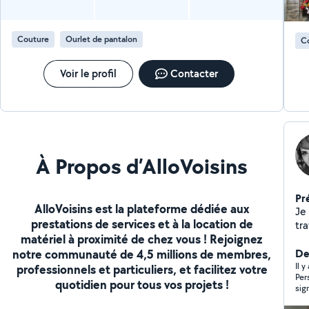
en 
pr
Ré
Couture
Ourlet de pantalon
C
ab
ré
Voir le profil
Contacter
À Propos d’AlloVoisins
Pr
AlloVoisins est la plateforme dédiée aux
Je 
prestations de services et à la location de
tr
matériel à proximité de chez vous ! Rejoignez
notre communauté de 4,5 millions de membres,
De
Il 
professionnels et particuliers, et facilitez votre
Per
quotidien pour tous vos projets !
sig
rep