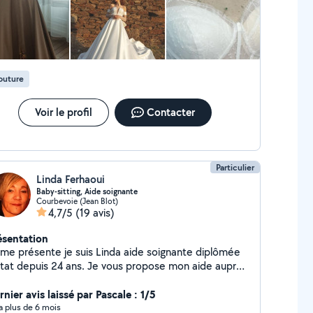
outure
Voir le profil
Contacter
Particulier
Linda Ferhaoui
Baby-sitting, Aide soignante
Courbevoie (Jean Blot)
4,7/5
(19 avis)
ésentation
 me présente je suis Linda aide soignante diplômée
Etat depuis 24 ans. Je vous propose mon aide auprès
vos parents et enfants j'ai de l'experience auprès
 enfants,ayant aussi un diplôme d auxiliaire de
nier avis laissé par Pascale : 1/5
ér,je garde très souvent Adam âgée de 2 ans que je
y a plus de 6 mois