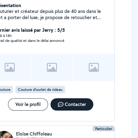
ésentation
ier et créateur depuis plus de 40 ans dans le
êt a porter del luxe, je propose de retoucher et
ansformer vos vêtements à votre convenance !
nier avis laissé par Jerry : 5/5
di à 14h
vail de qualité et dans le délai annoncé
outure
Couture d'ourlet de rideau
Voir le profil
Contacter
Particulier
Eloïse Chiffoleau