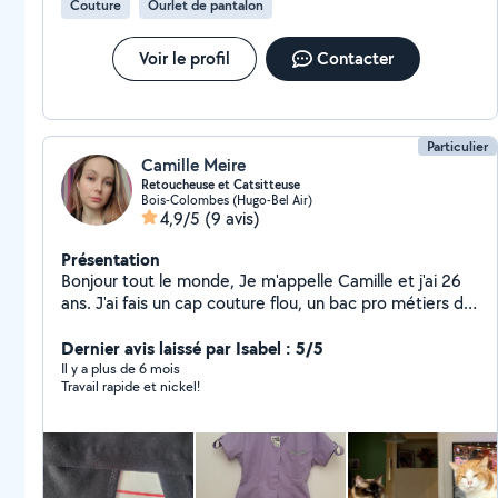
Couture
Ourlet de pantalon
Voir le profil
Contacter
Particulier
Camille Meire
Retoucheuse et Catsitteuse
Bois-Colombes (Hugo-Bel Air)
4,9/5
(9 avis)
Présentation
Bonjour tout le monde, Je m'appelle Camille et j'ai 26
ans. J'ai fais un cap couture flou, un bac pro métiers de
la mode et du vêtement et un BTS métiers de la mode
et du vêtement. J'ai une chatte qui s'appelle câline et 2
Dernier avis laissé par Isabel : 5/5
chats qui s'appellent Rio et Negan
Il y a plus de 6 mois
Travail rapide et nickel!