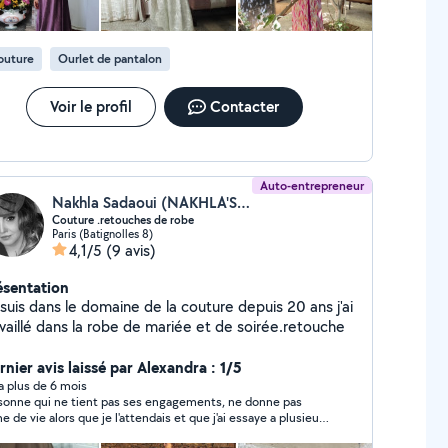
valeur. - Tailleurs sur Mesure : Un style élégant et
ofessionnel, parfaitement adapté à votre silhouette.
paration et Rénovation : Ne jetez pas vos vêtements
outure
Ourlet de pantalon
îmés ! Je propose également des services de
paration pour redonner vie à vos pièces préférées.
Voir le profil
Contacter
Auto-entrepreneur
Nakhla Sadaoui (NAKHLA'S CREATION)
Couture .retouches de robe
Paris (Batignolles 8)
4,1/5
(9 avis)
ésentation
suis dans le domaine de la couture depuis 20 ans j'ai
availlé dans la robe de mariée et de soirée.retouche
rnier avis laissé par Alexandra : 1/5
y a plus de 6 mois
sonne qui ne tient pas ses engagements, ne donne pas
ne de vie alors que je l'attendais et que j'ai essaye a plusieurs
rises de la joindre. A EVITER D'URGENCE