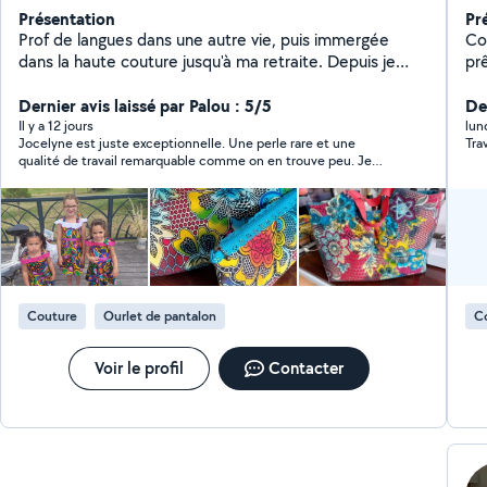
Présentation
Pr
Prof de langues dans une autre vie, puis immergée
Coutur
dans la haute couture jusqu'à ma retraite. Depuis je
pr
donne des cours de couture, de Tricot, fais de l'aide
tr
aux devoirs, du théâtre et du bénévolat....
Dernier avis laissé par Palou : 5/5
Der
Il y a 12 jours
lun
Jocelyne est juste exceptionnelle. Une perle rare et une
Tra
qualité de travail remarquable comme on en trouve peu. Je
recommande vivement
Couture
Ourlet de pantalon
C
Voir le profil
Contacter