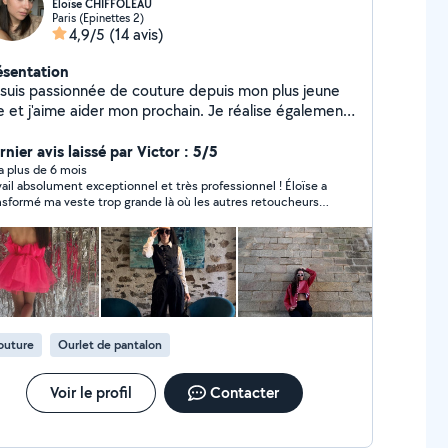
Eloïse CHIFFOLEAU
Paris (Epinettes 2)
4,9/5
(14 avis)
ésentation
 suis passionnée de couture depuis mon plus jeune
e et j'aime aider mon prochain. Je réalise également
s fiches techniques pour des projets plus
veloppés comme de futures marques qui souhaitent
nier avis laissé par Victor : 5/5
re développer leurs produits en usine. Je fais
y a plus de 6 mois
vail absolument exceptionnel et très professionnel ! Éloïse a
alement du montage vidéo à mes heures perdues.
nsformé ma veste trop grande là où les autres retoucheurs
suis agréable et m'adapte facilement aux situations !
 refusé : retouches parfaites (manches, dos, hanches),
tons et rivets peints en ivoire, étiquettes retirées, finitions
eccables. Résultat : une pièce unique et élégante. Manteau
r et polo repris avec le même soin. Pro, rigoureuse, honnête,
la recommande pour retouches ou projets complexes ! Merci
se !
outure
Ourlet de pantalon
Voir le profil
Contacter