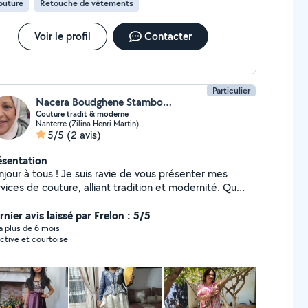
outure
Retouche de vêtements
Voir le profil
Contacter
Particulier
Nacera Boudghene Stambouli
Couture tradit & moderne
Nanterre (Zilina Henri Martin)
5/5
(2 avis)
ésentation
njour à tous ! Je suis ravie de vous présenter mes
vices de couture, alliant tradition et modernité. Que
us cherchiez une pièce unique ou des réparations, je
à pour vous aider ! Mes Spécialités : - Couture
nier avis laissé par Frelon : 5/5
aditionnelle Maghrébine : Des pièces authentiques
y a plus de 6 mois
ctive et courtoise
 célèbrent notre héritage culturel. - Couture du
nde : Des créations inspirées des styles
ternationaux, adaptées à votre goût. - Robe Blanche
Robe de Soirée : Pour vos occasions spéciales, je
nfectionne des robes sur mesure qui vous mettront