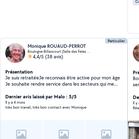
C
Particulier
Monique ROUAUD-PERROT
Boulogne-Billancourt (Salle des Fetes 3)
4,4/5
(38 avis)
Présentation
Pr
Je suis retraitéeJe reconnais être active pour mon âge
Bo
Je souhaite rendre service dans les secteurs qui me
ser
conviennent ( - couture - ) Je circule en vélo et je me
vo
déplace pour prendre contact et prendre en charge les
Dernier avis laissé par Malo : 5/5
suis l
Der
vêtements ou tissus à travailler
Il y a 4 mois
Tr
Il 
très bon travail, très bon contact avec Monique
Réa
qui
Mo
in
& 
co