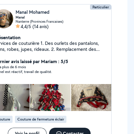
Particulier
Manal Mohamed
Manal
Nanterre (Provinces Francaises)
4,4/5
(14 avis)
ésentation
rvices de couturière 1. Des ourlets des pantalons,
, robes, jupes, rideaux. 2. Remplacement des
rmetures éclair des pantalons, jupes, robes, sacs à
ation/ retouche
rnier avis laissé par Mariam : 5/5
accourcissement de rideaux Je fait tout accessoire
y a plus de 6 mois
el est réactif, travail de qualité.
hésitez pas à me contacter si vous avez des
estions.
outure
Couture de fermeture éclair
Voir le profil
Contacter