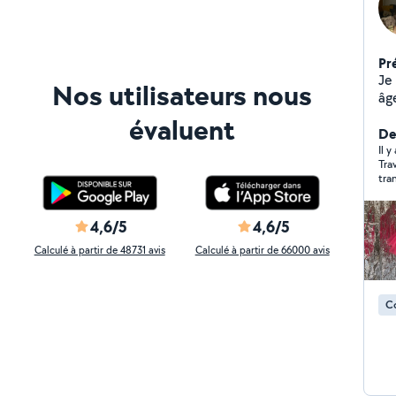
Pr
Je
Nos utilisateurs nous
âg
de
évaluent
dé
Der
fai
Il 
Tra
ég
tra
Je 
ont
bou
imp
4,6/5
4,6/5
noi
je 
Calculé à partir de 48731 avis
Calculé à partir de 66000 avis
Éloï
C