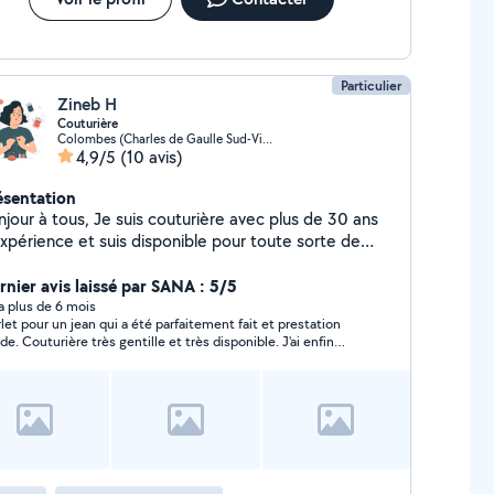
Particulier
Zineb H
Couturière
Colombes (Charles de Gaulle Sud-Victor Basch)
4,9/5
(10 avis)
ésentation
njour à tous, Je suis couturière avec plus de 30 ans
expérience et suis disponible pour toute sorte de
touches. Cela rapidement et à bas prix. Alors
hésitez pas à me contacter !
rnier avis laissé par SANA : 5/5
y a plus de 6 mois
let pour un jean qui a été parfaitement fait et prestation
ide. Couturière très gentille et très disponible. J'ai enfin
uvé ma couturière près de chez moi.