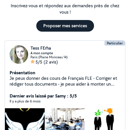
Inscrivez-vous et répondez aux demandes près de chez
vous !
Proposer mes services
Particulier
Tess FErha
A mon compte
Paris (Plaine Monceau 14)
5/5
(2 avis)
Présentation
Je peux donner des cours de Français FLE - Corriger et
rédiger tous documents - je peux aider à monter un
dossier d'aide à la création d'entreprise - Je suis très
bonne en dépannage informatique, formation en
Dernier avis laissé par Samy : 5/5
bureautique et gestion internet... Et comme j'adore les
Il y a plus de 6 mois
enfants, je les garderai volontiers et en prendre soin
pendant votre absente, arroser vos plantes pendant vos
vacances ou garder votre maison Je ne suis pas
abonnée mais si vous avez besoin de mes services,