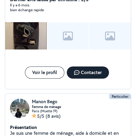
tous niveaux - consultante en financement / coaching en
Il y a 6 mois
bien échange rapide
gestion budgétaire
Voir le profil
Contacter
Particulier
Manon Bego
Femme de ménage
Paris (Muette 19)
5/5
(8 avis)
Présentation
Je suis une femme de ménage, aide à domicile et en