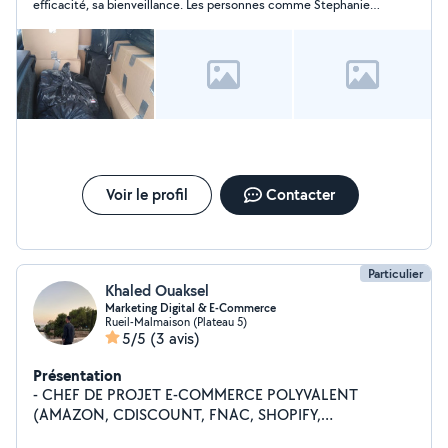
efficacité, sa bienveillance. Les personnes comme Stephanie
se font rares de nos jours. Merci infiniment Stephanie, nous
n’hésiterons pas à faire appel à vous une prochaine fois ??
Voir le profil
Contacter
Particulier
Khaled Ouaksel
Marketing Digital & E-Commerce
Rueil-Malmaison (Plateau 5)
5/5
(3 avis)
Présentation
- CHEF DE PROJET E-COMMERCE POLYVALENT
(AMAZON, CDISCOUNT, FNAC, SHOPIFY,
WORDPRESS, AUTRE CMS) - TRAFFIC MANAGER