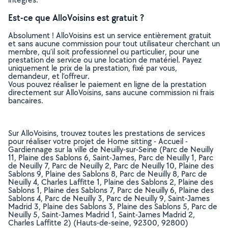
Est-ce que AlloVoisins est gratuit ?
Absolument ! AlloVoisins est un service entièrement gratuit
et sans aucune commission pour tout utilisateur cherchant un
membre, qu’il soit professionnel ou particulier, pour une
prestation de service ou une location de matériel. Payez
uniquement le prix de la prestation, fixé par vous,
demandeur, et l’offreur.
Vous pouvez réaliser le paiement en ligne de la prestation
directement sur AlloVoisins, sans aucune commission ni frais
bancaires.
Sur AlloVoisins, trouvez toutes les prestations de services
pour réaliser votre projet de Home sitting - Accueil -
Gardiennage sur la ville de Neuilly-sur-Seine (Parc de Neuilly
11, Plaine des Sablons 6, Saint-James, Parc de Neuilly 1, Parc
de Neuilly 7, Parc de Neuilly 2, Parc de Neuilly 10, Plaine des
Sablons 9, Plaine des Sablons 8, Parc de Neuilly 8, Parc de
Neuilly 4, Charles Laffitte 1, Plaine des Sablons 2, Plaine des
Sablons 1, Plaine des Sablons 7, Parc de Neuilly 6, Plaine des
Sablons 4, Parc de Neuilly 3, Parc de Neuilly 9, Saint-James
Madrid 3, Plaine des Sablons 3, Plaine des Sablons 5, Parc de
Neuilly 5, Saint-James Madrid 1, Saint-James Madrid 2,
Charles Laffitte 2) (Hauts-de-seine, 92300, 92800)