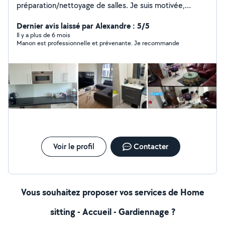
préparation/nettoyage de salles. Je suis motivée,
dynamique et expérimentée dans ces domaines. Je
peux vous aider à maintenir votre maison propre et
Dernier avis laissé par Alexandre : 5/5
ordonnée, vous assister dans vos tâches quotidiennes,
Il y a plus de 6 mois
Manon est professionnelle et prévenante. Je recommande
vous accompagner pour les soins personnels.
Voir le profil
Contacter
Vous souhaitez proposer vos services de Home
sitting - Accueil - Gardiennage ?