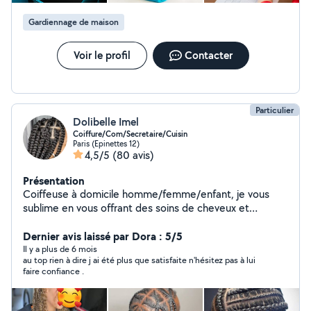
maison. ️ Vigilance résidentielle : Maintenance et
surveillance temporaire de votre domicile pendant vos
Gardiennage de maison
absences (relevé de courrier, arrosage, vérifications...).
Pourquoi me choisir ? Économie locale et humaine : En
Voir le profil
Contacter
direct et sans intermédiaire. Vous faites travailler un
indépendant de votre région plutôt qu'une
multinationale, avec la garantie d'une relation humaine
et d'une rémunération juste. Tarifs clairs à la prestation :
Particulier
Pas de mauvaise surprise. Je fonctionne avec des
Dolibelle Imel
forfaits fixes par prestations.
Coiffure/Com/Secretaire/Cuisin
Paris (Epinettes 12)
4,5/5
(80 avis)
Présentation
Coiffeuse à domicile homme/femme/enfant, je vous
sublime en vous offrant des soins de cheveux et
coiffures afro Nattes collées/Cornrows(tout modèle),
Braids(knoless, french curls, fulani...), Vanilles, Twist,
Dernier avis laissé par Dora : 5/5
Tissages, Botterfly, dreadlocks et resserage, pose de
Il y a plus de 6 mois
au top rien à dire j ai été plus que satisfaite n'hésitez pas à lui
perruque, chignon, shampoing, lissage, défrisage etc...
faire confiance .
Commerciale multilingue polyvalente et expérimentée,
je vous aide à augmenter votre chiffre d'affaire,
rechercher et fidéliser votre clientèle. Secrétariat et