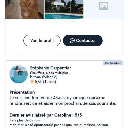
Voir le profil
Contacter
Particulier
Stéphanie Carpentier
Chauffeur, aides multiples.
Puteaux (Wilson 2)
5/5
(1 avis)
Présentation
Je suis une femme de 43ans, dynamique qui aime
rendre service et aider mon prochain. Je suis souriante
et sympathique. J'ai travaillé 13ans dans les ambulances.
Je peux être votre chauffeur, livreur, peintre... Aider aux
Dernier avis laissé par Caroline : 5/5
déménagements, montages de petits meubles...
Il y a plus de 6 mois
Mon mari a été époustouflé par ses qualités humaines, par son