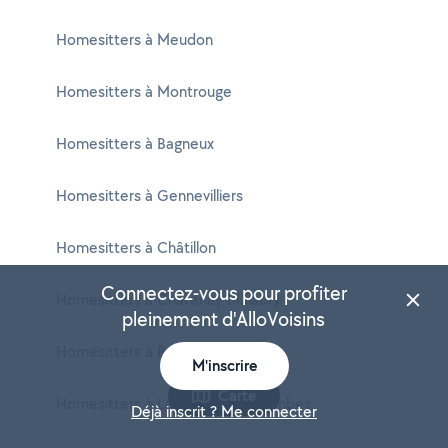
Homesitters à Meudon
Homesitters à Montrouge
Homesitters à Bagneux
Homesitters à Gennevilliers
Homesitters à Châtillon
Connectez-vous pour profiter
Homesitters à Châtenay-Malabry
pleinement d'AlloVoisins
Homesitters à Bois-Colombes
M'inscrire
Carte
Homesitters à La Garenne-Colombes
Déjà inscrit ? Me connecter