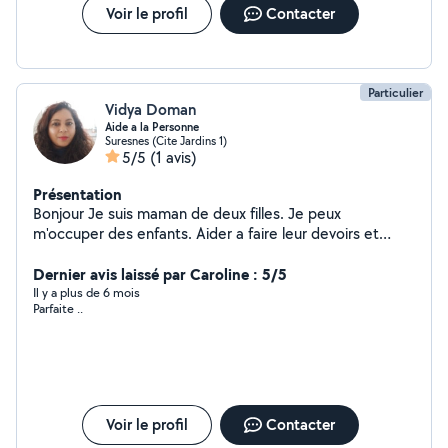
Voir le profil
Contacter
Particulier
Vidya Doman
Aide a la Personne
Suresnes (Cite Jardins 1)
5/5
(1 avis)
Présentation
Bonjour Je suis maman de deux filles. Je peux
m'occuper des enfants. Aider a faire leur devoirs et
meme les apprendre l'anglais Aussi bien m'occuper des
personnes ages les occuper dans leur quotidien sorties
Dernier avis laissé par Caroline : 5/5
a faire a manger courses ,medicaments de jour comme
Il y a plus de 6 mois
Parfaite ..
de nuit.Je fais aussi du babysitting de jour comme de
nuit.
Voir le profil
Contacter