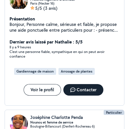
Paris (Necker 16)
5/5
(3 avis)
Présentation
Bonjour, Personne calme, sérieuse et fiable, je propose
une aide ponctuelle entre particuliers pour : - présence
au domicile pendant vos absences -Dame de
compagnie (lecture, conversation, aide simple)-
Dernier avis laissé par Nathalie : 5/5
Présence bienveillante - garde de chats et petits
Il y a 9 heures
C’est une personne fiable, sympathique en qui on peut avoir
animaux - passages pour nourriture, litière, courrier,
confiance
plantes, aération Je ne fais pas de ménage mais je peux
également aider à remettre un logement en ordre avant
ou après une location (rangement léger, remise en
Gardiennage de maison
Arrosage de plantes
place, ambiance agréable). Je propose également une
aide administrative: courrier - ou en français :
conversation, remise à niveau, accompagnement simple
Voir le profil
Contacter
et bienveillant, notamment pour des personnes en
difficulté ou en reprise. Je me déplace sur Paris et
alentours en transports en commun (pass Navigo). Je
privilégie des missions tranquilles, dans un climat de
Particulier
confiance. Disponibilités ponctuelles ou sur quelques
Joséphine Charlotte Penda
semaines selon vos besoins. Etude du tarif en fonction
Nounou et femme de service
Boulogne-Billancourt (Denfert-Rochereau 6)
des demandes. Au plaisir d'échanger