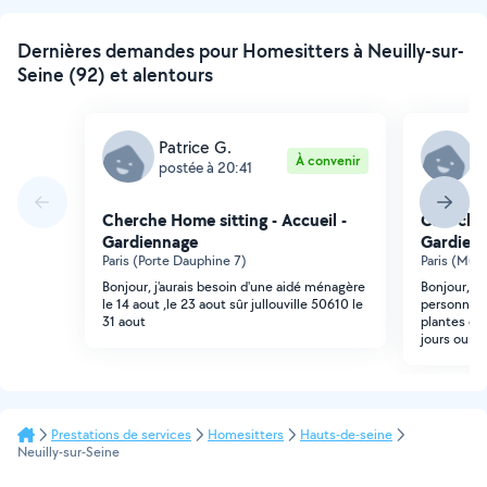
Dernières demandes pour Homesitters à Neuilly-sur-
Seine (92) et alentours
Patrice G.
C
À convenir
postée à 20:41
p
Cherche Home sitting - Accueil -
Cherche 
Gardiennage
Gardien
Paris (Porte Dauphine 7)
Paris (Muet
Bonjour, j'aurais besoin d'une aidé ménagère
Bonjour, J
le 14 aout ,le 23 aout sûr jullouville 50610 le
personne d
31 aout
plantes du 
jours ou to
Prestations de services
Homesitters
Hauts-de-seine
Neuilly-sur-Seine