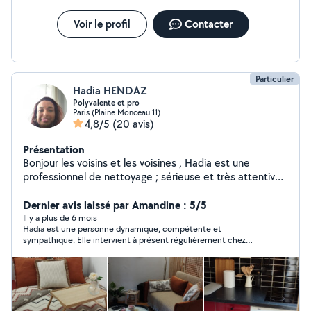
Voir le profil
Contacter
Particulier
Hadia HENDAZ
Polyvalente et pro
Paris (Plaine Monceau 11)
4,8/5
(20 avis)
Présentation
Bonjour les voisins et les voisines , Hadia est une
professionnel de nettoyage ; sérieuse et très attentive
aux détails. Spécialisée dans les locations courte durée
(Airbnb), je propose aussi l'entretien de bureaux . J'ai
Dernier avis laissé par Amandine : 5/5
avancé dans mon domaine et j'ai commencé également
Il y a plus de 6 mois
Hadia est une personne dynamique, compétente et
le nettoyage des canapés . Je vous garantis un travail
sympathique. Elle intervient à présent régulièrement chez
soigné et efficace .
nous pour des prestations de ménage. A recommander!