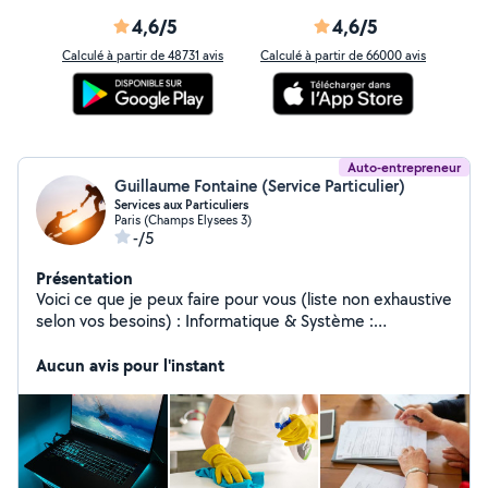
4,6/5
4,6/5
Calculé à partir de 48731 avis
Calculé à partir de 66000 avis
Auto-entrepreneur
Guillaume Fontaine (Service Particulier)
Services aux Particuliers
Paris (Champs Elysees 3)
-/5
Présentation
Voici ce que je peux faire pour vous (liste non exhaustive
selon vos besoins) : Informatique & Système :
Installation de logiciels, nettoyage, optimisation ou
sécurisation de votre ordinateur. Si votre PC rame ou a
Aucun avis pour l'instant
besoin d'être configuré, je m'en occupe (pas de
dépannage matériel). Aide administrative : Tri de
documents, classement, aide pour vos démarches en
ligne ou gestion de vos courriers. Aide au domicile :
Entretien courant, ménage et petit bricolage de la