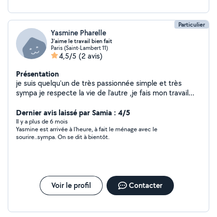
Particulier
Yasmine Pharelle
J'aime le travail bien fait
Paris (Saint-Lambert 11)
4,5/5
(2 avis)
Présentation
je suis quelqu'un de très passionnée simple et très
sympa je respecte la vie de l'autre ,je fais mon travail
avec amour,pour bien faire mon travail je suis très
ponctuelle vous ne serez pas déçu ,je fais le ménage
Dernier avis laissé par Samia : 4/5
dans des bureaux a domicile et aussi je m'occupe des
Il y a plus de 6 mois
Yasmine est arrivée à l'heure, à fait le ménage avec le
personnes âgés merci de me contacter bonne journée à
sourire..sympa. On se dit à bientôt.
vous
Voir le profil
Contacter