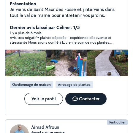
Présentation
Je viens de Saint Maur des Fossé et j'interviens dans
tout le val de marne pour entretenir vos jardins.
Dernier avis laissé par Céline : 1/5
Il y a plus de 6 mois
Avis très négatif + plainte déposée – expérience décevante et
stressante Nous avons confié à Lucien le soin de nos plantes
(plus de 100) pendant nos vacances, avec visite préalable,
instructions précises et tout le matériel mis à disposition. Il a
accepté sans réserve. Dès notre départ, presque aucune
communication, pas de photos malgré nos demandes. Après 3
jours de canicule, plusieurs plantes étaient mortes. À nos
demandes d’explications, il a répondu avec hostilité, menaces
d’abandon, puis a refusé de remettre nos clefs à un ami venu lui
payer sa mission, allant jusqu’à bloquer nos appels. Nous avons
Gardiennage de maison
Arrosage de plantes
dû gérer l’urgence à distance, enceinte et à bout.
Comportement instable, attitude défensive permanente, et
zéro fiabilité. Nous déconseillons fortement de lui confier quoi
Voir le profil
Contacter
que ce soit, encore moins l'accès à votre domicile.
Particulier
Aimad Afroun
Aimad a votre service