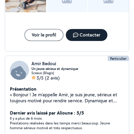
Voir le profil
Contacter
Particulier
Amir Bedoui
Un jeune sérieux et dynamique
Sceaux (Blagis)
3/5
(2 avis)
Présentation
« Bonjour ! Je m'appelle Amir, je suis jeune, sérieux et
toujours motivé pour rendre service. Dynamique et
aimable, je fais tout mon possible pour répondre
rapidement à vos demandes et vous aider au mieux,
Dernier avis laissé par Alioune : 5/5
pour un petit coup de main, À bientôt ! »
Il y a plus de 6 mois
Prestations réalisées dans les temps merci beaucoup. Jeune
homme sérieux motivé et très respectueux.