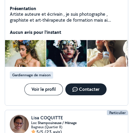
Présentation
Artiste auteure et écrivain , je suis photographe ,
graphiste et art-thérapeute de formation mais ai
également d'autres cordes a mon arc . Je gère
l'entretien de location airbnb mais ai aussi travaillé au
Aucun avis pour l'instant
service de particuliers en qualité d'assistante
administrative. Passionnée par les animaux , je serai, en
outre , ravie de me rendre à votre service pour garder
vos compagnons !
Gardiennage de maison
Voir le profil
Contacter
Particulier
Lisa COQUITTE
Loc Shampouineuse / Ménage
Bagneux (Quartier 8)
5/5
(23 avis)