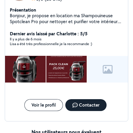
Présentation
Bonjour, je propose en location ma Shampouineuse
Spotclean Pro pour nettoyer et purifier votre intérieur
(tapis, moquette, escalier, tissus d'ameublement et
véhicule). Très efficace sur les tâches les plus tenaces,
Dernier avis laissé par Charlotte : 5/5
elle est louée avec 1 dose de solution lavante et 4
Il y a plus de 6 mois
Lisa a été très professionnelle je la recommande :)
brosses pour un résultat professionnel. N'hésitez pas à
me contacter pour toute question ou réservation.
Voir le profil
Contacter
Nos utilisateurs nous évaluent