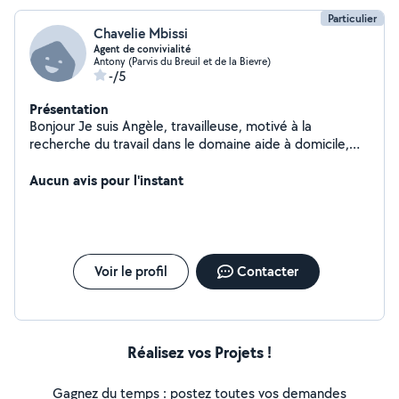
Particulier
Chavelie Mbissi
Agent de convivialité
Antony (Parvis du Breuil et de la Bievre)
-/5
Présentation
Bonjour Je suis Angèle, travailleuse, motivé à la
recherche du travail dans le domaine aide à domicile,
nounou, ménages, repassage.... Titulaire du ccp1
visiteurs de convivialité avec 2ans d'expérience.
Aucun avis pour l'instant
Disponible actuellement.
Voir le profil
Contacter
Réalisez vos Projets !
Gagnez du temps : postez toutes vos demandes