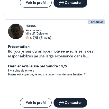
Voir le profil
Contacter
Particulier
Hasna
Vie courante
Villejuif (Delaune)
4,7/5
(3 avis)
Présentation
Bonjour je suis dynamique motivée avec le sens des
responsabilités j'ai une large expérience dans le
domaine du ménage j'ai aussi un bon contacte avec les
enfants je vous invite à me contacter cordialement
Dernier avis laissé par Sandra : 5/5
Il y a plus de 6 mois
Hasna est superbe, je vous la recommande sans hesiter! ?
Voir le profil
Contacter