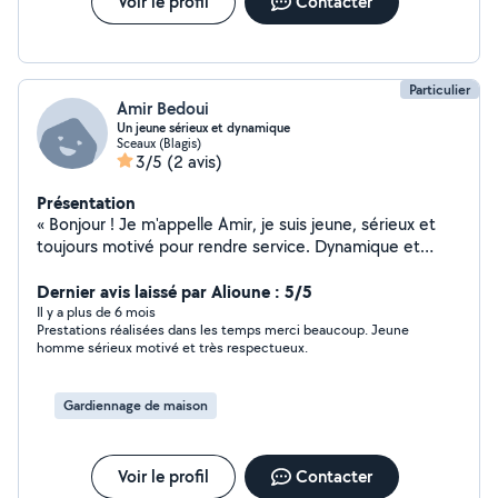
Voir le profil
Contacter
Particulier
Amir Bedoui
Un jeune sérieux et dynamique
Sceaux (Blagis)
3/5
(2 avis)
Présentation
« Bonjour ! Je m'appelle Amir, je suis jeune, sérieux et
toujours motivé pour rendre service. Dynamique et
aimable, je fais tout mon possible pour répondre
rapidement à vos demandes et vous aider au mieux,
Dernier avis laissé par Alioune : 5/5
pour un petit coup de main, À bientôt ! »
Il y a plus de 6 mois
Prestations réalisées dans les temps merci beaucoup. Jeune
homme sérieux motivé et très respectueux.
Gardiennage de maison
Voir le profil
Contacter