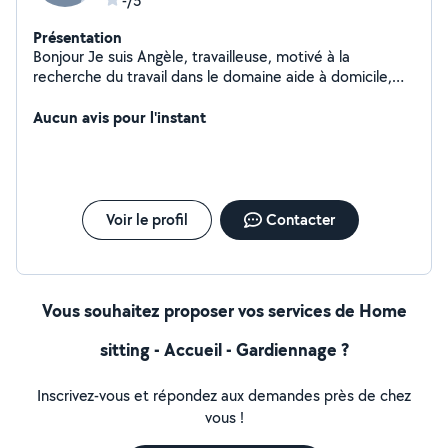
-/5
Présentation
Bonjour Je suis Angèle, travailleuse, motivé à la
recherche du travail dans le domaine aide à domicile,
nounou, ménages, repassage.... Titulaire du ccp1
visiteurs de convivialité avec 2ans d'expérience.
Aucun avis pour l'instant
Disponible actuellement.
Voir le profil
Contacter
Vous souhaitez proposer vos services de Home
sitting - Accueil - Gardiennage ?
Inscrivez-vous et répondez aux demandes près de chez
vous !