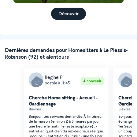
Découvrir
Dernières demandes pour Homesitters à Le Plessis-
Robinson (92) et alentours
Regine P.
R
À convenir
postée à 11:43
p
Cherche Home sitting - Accueil -
Cherche 
Gardiennage
Gardien
Bièvres
Bièvres
Bonjour, Les services demandés À l'intérieur
Bonjour, L
de la maison (environ 2 à 3 heures par jour ;
échange de 
une heure le matin le reste adaptable) : -
1er Septem
entretien quotidien du rez-de-chaussée que
un couple s
j'occupe ; - entretien du linge ; - une fois par
souhaitant