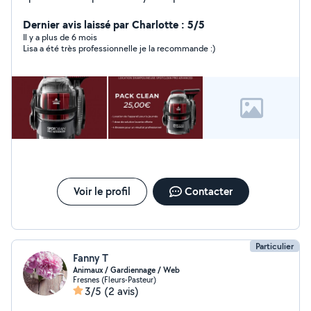
(tapis, moquette, escalier, tissus d'ameublement et
véhicule). Très efficace sur les tâches les plus tenaces,
Dernier avis laissé par Charlotte : 5/5
elle est louée avec 1 dose de solution lavante et 4
Il y a plus de 6 mois
Lisa a été très professionnelle je la recommande :)
brosses pour un résultat professionnel. N'hésitez pas à
me contacter pour toute question ou réservation.
Voir le profil
Contacter
Particulier
Fanny T
Animaux / Gardiennage / Web
Fresnes (Fleurs-Pasteur)
3/5
(2 avis)