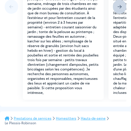
semaine, ménage de trois chambres en rez-
échange de
de jardin occupées par des étudiants ainsi
réguliers :
que de mon bureau de consultation. À
l'entretien 
l'extérieur et pour l'entretien courant de la
l'entretien
propriété (environ 2 à 3 heures par
répartition
semaine) - entretien courant saisonnier du
adaptée en
jardin ; tonte de la pelouse au printemps ;
des dispon
ramassage des feuilles en automne ;
Deux-pièce
karcher sur les allées ; remplissage de la
situé en re
réserve de granulés (environ huit sacs
entrée aut
hebdo en hiver) - gestion du local à
chambre ; -
poubelles et sortie et rentrée des poubelles
équipé ; - 
trois fois par semaine - petits travaux
petite terr
d'entretien (changement d'ampoules, petits
jardin. Le
bricolages selon les compétences). Je
d'une plac
recherche des personnes autonomes,
sèche-linge
organisées et responsables, respectueuses
chauffage 
des lieux et appréciant un cadre de vie
de la mais
paisible. Si cette proposition vous
chaleur ind
intéresse,
incluses.
Prestations de services
Homesitters
Hauts-de-seine
Le Plessis-Robinson