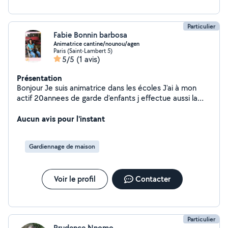
Particulier
Fabie Bonnin barbosa
Animatrice cantine/nounou/agen
Paris (Saint-Lambert 5)
5/5
(1 avis)
Présentation
Bonjour Je suis animatrice dans les écoles J'ai à mon
actif 20annees de garde d'enfants j effectue aussi la
fonction d agent d'entretien dans les bureaux Suis une
personne sérieuse attentionnée et responsable Si vous
Aucun avis pour l'instant
pensez que je puisse vous convenir N'hésiter pas à me
contacter
Gardiennage de maison
Voir le profil
Contacter
Particulier
Prudence Nnomo