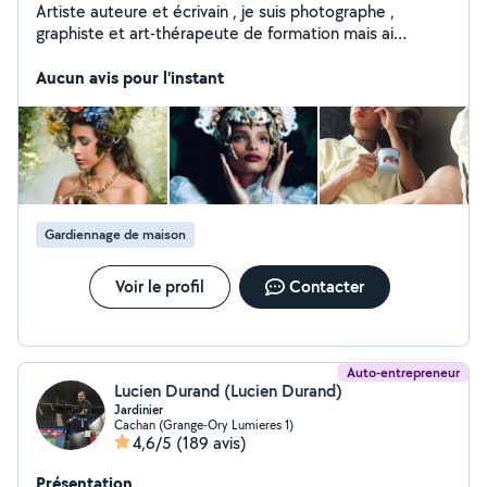
Artiste auteure et écrivain , je suis photographe ,
graphiste et art-thérapeute de formation mais ai
également d'autres cordes a mon arc . Je gère
l'entretien de location airbnb mais ai aussi travaillé au
Aucun avis pour l'instant
service de particuliers en qualité d'assistante
administrative. Passionnée par les animaux , je serai, en
outre , ravie de me rendre à votre service pour garder
vos compagnons !
Gardiennage de maison
Voir le profil
Contacter
Auto-entrepreneur
Lucien Durand (Lucien Durand)
Jardinier
Cachan (Grange-Ory Lumieres 1)
4,6/5
(189 avis)
Présentation