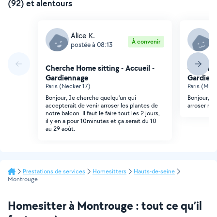
(92) et alentours
Alice K.
M
À convenir
postée à 08:13
p
Cherche Home sitting - Accueil -
Cherche 
Gardiennage
Gardien
Paris (Necker 17)
Paris (Mai
Bonjour, Je cherche quelqu'un qui
Bonjour, j
accepterait de venir arroser les plantes de
arroser mo
notre balcon. Il faut le faire tout les 2 jours,
il y en a pour 10minutes et ça serait du 10
au 29 août.
Prestations de services
Homesitters
Hauts-de-seine
Montrouge
Homesitter à Montrouge : tout ce qu’il