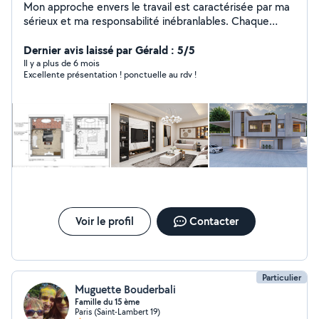
Mon approche envers le travail est caractérisée par ma
sérieux et ma responsabilité inébranlables. Chaque
tâche que j'entreprends est traitée avec la plus grande
attention et le dévouement nécessaires pour atteindre
Dernier avis laissé par Gérald : 5/5
des résultats exceptionnels. Ma patience est ma force,
Il y a plus de 6 mois
Excellente présentation ! ponctuelle au rdv !
me permettant de persévérer même dans les situations
les plus complexes. Quel que soit le poste, je m'engage
à apporter ces qualités fondamentales avec moi, créant
ainsi un environnement de travail positif et productif.
Mon objectif est d'apporter une contribution
significative, tout en cultivant des relations
professionnelles solides et durables.
Voir le profil
Contacter
Particulier
Muguette Bouderbali
Famille du 15 ème
Paris (Saint-Lambert 19)