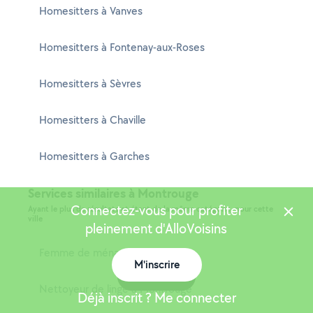
Homesitters à Vanves
Homesitters à Fontenay-aux-Roses
Homesitters à Sèvres
Homesitters à Chaville
Homesitters à Garches
Services similaires à Montrouge
Connectez-vous pour profiter
Ayant le plus de résultats et étant de la même catégorie, pour cette
ville
pleinement d'AlloVoisins
Femme de ménage à Montrouge
M'inscrire
Carte
Nettoyeur de linge à Montrouge
Déjà inscrit ? Me connecter