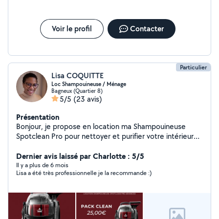
Voir le profil
Contacter
Particulier
Lisa COQUITTE
Loc Shampouineuse / Ménage
Bagneux (Quartier 8)
5/5
(23 avis)
Présentation
Bonjour, je propose en location ma Shampouineuse
Spotclean Pro pour nettoyer et purifier votre intérieur
(tapis, moquette, escalier, tissus d'ameublement et
véhicule). Très efficace sur les tâches les plus tenaces,
Dernier avis laissé par Charlotte : 5/5
elle est louée avec 1 dose de solution lavante et 4
Il y a plus de 6 mois
Lisa a été très professionnelle je la recommande :)
brosses pour un résultat professionnel. N'hésitez pas à
me contacter pour toute question ou réservation.