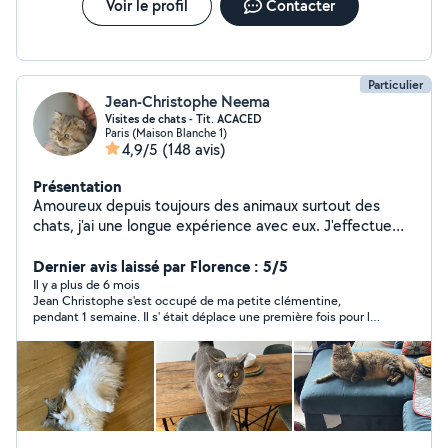
Voir le profil
Contacter
Particulier
Jean-Christophe Neema
Visites de chats - Tit. ACACED
Paris (Maison Blanche 1)
4,9/5
(148 avis)
Présentation
Amoureux depuis toujours des animaux surtout des
chats, j'ai une longue expérience avec eux. J'effectue
essentiellement des visites quotidiennes au domicile
des félins. Je ne peux en accueillir chez moi car je doute
Dernier avis laissé par Florence : 5/5
que mes deux chats mâles apprécieraient la présence
Il y a plus de 6 mois
Jean Christophe s'est occupé de ma petite clémentine,
d'un tiers matou. Je vous invite à lire les avis sur mon
pendant 1 semaine. Il s' était déplace une première fois pour la
profil pour avoir une idée sur la qualité de mes
rencontrer. J'étais vraiment rassurée, car il donne des nouvelles
prestations. Je suis titulaire de l'ACACED (Attestation
chaque jour et envoie des photos et vidéos. Si j'ai besoin je
de Connaissances pour les Animaux de Compagnie
ferai sans aucun doute appel a jean Christophe,
d'Espèces Domestiques) qui est une formation
reconnue par le Ministere de l'Agriculture et de la
Souveraineté Alimentaire. Si vous avez des questions, je
me ferais un plaisir d'y répondre. A bientôt.