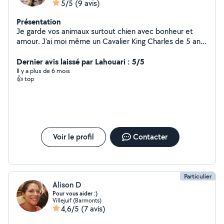
5/5
(9 avis)
Présentation
Je garde vos animaux surtout chien avec bonheur et
amour. J'ai moi même un Cavalier King Charles de 5 ans.
N'hésitez pas à me confier votre toutou!! Expérience
des animaux et disponible en journée pour sortie!!!
Dernier avis laissé par Lahouari : 5/5
Il y a plus de 6 mois
👍 top
Voir le profil
Contacter
Particulier
Alison D
Pour vous aider :)
Villejuif (Barmonts)
4,6/5
(7 avis)