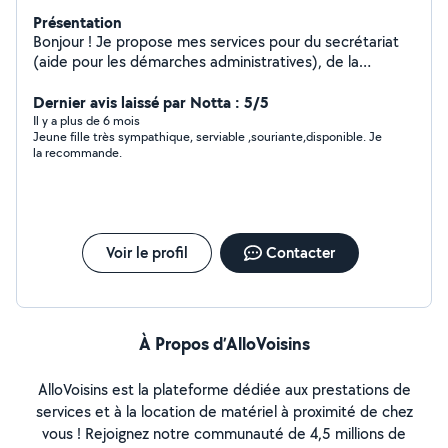
Présentation
Bonjour ! Je propose mes services pour du secrétariat
(aide pour les démarches administratives), de la
livraison de courses, pet sitter à votre domicile pour
arrondir mes fins de mois.
Dernier avis laissé par Notta : 5/5
Il y a plus de 6 mois
Jeune fille très sympathique, serviable ,souriante,disponible. Je
la recommande.
Voir le profil
Contacter
À Propos d’AlloVoisins
AlloVoisins est la plateforme dédiée aux prestations de
services et à la location de matériel à proximité de chez
vous ! Rejoignez notre communauté de 4,5 millions de