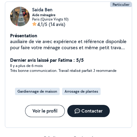
Particulier
Saida Ben
Aide ménagère
Paris (Quinze Vingts 10)
4,1/5
(14 avis)
Présentation
auxiliaire de vie avec expérience et référence disponible
pour faire votre ménage courses et même petit travaux
de bricolage (petite plomberie ,rideau..) 15e/h travail
extrêmement soigné . Disponible discrète et assidue
Dernier avis laissé par Fatima : 5/5
n'hésitez Pas de me contacter . PS si je vous réponds
Il y a plus de 6 mois
Très bonne communication. Travail réalisé parfait J reommande
pas c'est que j'ai épuisé mes 3 tentatives de réponses .
Gardiennage de maison
Arrosage de plantes
Voir le profil
Contacter