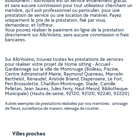
Absolument ! AlloVoisins est un service entièrement gratuit
et sans aucune commission pour tout utilisateur cherchant un
membre, qu’il soit professionnel ou particulier, pour une
prestation de service ou une location de matériel. Payez
uniquement le prix de la prestation, fixé par vous,
demandeur, et l’offreur.
Vous pouvez réaliser le paiement en ligne de la prestation
directement sur AlloVoisins, sans aucune commission ni frais
bancaires.
Sur AlloVoisins, trouvez toutes les prestations de services
pour réaliser votre projet de Home sitting - Accueil -
Gardiennage sur la ville de Montrouge (Boileau, Piscine,
Centre Administratif-Mairie, Raymond Queneau, Marcelin
Berthelot, Renaudel, Aristide Briand, Dispensaire, Le Fort,
Peri-Brossolette, Chatillon-Montrouge, Stade, Camille
Pelletan, Jean Jaures, Jules Ferry, Haut-Mesnil, Bibliotheque
Municipale) (Hauts-de-seine, 92120, 92120, 92240, 92220)
Autres exemples de prestations réalisées par nos membres : arrosage
de fleurs, surveillance de maison, relevage de courrier, ..
Villes proches