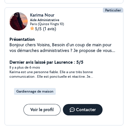
Particulier
Karima Nour
Aide Administrative
Paris (Quinze Vingts 10)
5/5
(1 avis)
Présentation
Bonjour chers Voisins, Besoin d'un coup de main pour
vos démarches administratives ? Je propose de vous
aider et de vous accompagner dans : La rédaction et la
gestion de courriers Le classement et l'archivage de
Dernier avis laissé par Laurence : 5/5
documents Le remplissage de formulaires Le suivi de
Il y a plus de 6 mois
Karima est une personne fiable. Elle a une très bonne
dossiers Toute autre aide administrative de base
communication . Elle est ponctuelle et réactive. Je
Rigoureuse , organisée et à l'écoute, je m'adapte à vos
recommande vivement
besoins afin de vous faire gagner du temps et de la
sérénité dans vos démarches quotidiennes. Au plaisir de
Gardiennage de maison
vous lire Karima
Voir le profil
Contacter