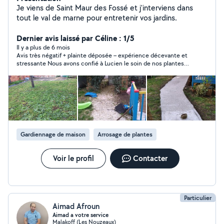
Je viens de Saint Maur des Fossé et j'interviens dans
tout le val de marne pour entretenir vos jardins.
Dernier avis laissé par Céline : 1/5
Il y a plus de 6 mois
Avis très négatif + plainte déposée – expérience décevante et
stressante Nous avons confié à Lucien le soin de nos plantes
(plus de 100) pendant nos vacances, avec visite préalable,
instructions précises et tout le matériel mis à disposition. Il a
accepté sans réserve. Dès notre départ, presque aucune
communication, pas de photos malgré nos demandes. Après 3
jours de canicule, plusieurs plantes étaient mortes. À nos
demandes d’explications, il a répondu avec hostilité, menaces
d’abandon, puis a refusé de remettre nos clefs à un ami venu lui
payer sa mission, allant jusqu’à bloquer nos appels. Nous avons
Gardiennage de maison
Arrosage de plantes
dû gérer l’urgence à distance, enceinte et à bout.
Comportement instable, attitude défensive permanente, et
zéro fiabilité. Nous déconseillons fortement de lui confier quoi
Voir le profil
Contacter
que ce soit, encore moins l'accès à votre domicile.
Particulier
Aimad Afroun
Aimad a votre service
Malakoff (Les Nouzeaux)