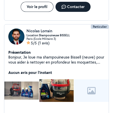
Voir le profil
Contacter
Particulier
Nicolas Lorrain
Location Shampouineuse BISSELL
Paris (Ecole Militaire 3)
5/5
(1 avis)
Présentation
Bonjour, Je loue ma shampouineuse Bissell (neuve) pour
vous aider à nettoyer en profondeur les moquettes,
canapés, tapis, matelasect Ma shampouineuse est très
simple d'utilisation et particulièrement efficace.
Aucun avis pour l'instant
Fourniture d'une valise pour le transport. Prix journée :
25 euros avec le produit Bissell. Caution : 50 euros en
chèque ou espèces. Récupération de la machine :
75015, 75014, 75007. Option livraison/recupération : 10
euros Au plaisir d'échanger, Nicolas