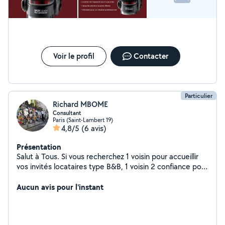
Voir le profil
Contacter
Particulier
Richard MBOME
Consultant
Paris (Saint-Lambert 19)
4,8/5
(6 avis)
Présentation
Salut à Tous. Si vous recherchez 1 voisin pour accueillir
vos invités locataires type B&B, 1 voisin 2 confiance pour
le courrier/la surveillance quand vous partez en
vacances, 1 prof d'Anglais sympa, ou 1 bon bricoleur, je
Aucun avis pour l'instant
serai ravi de vous accompagner.