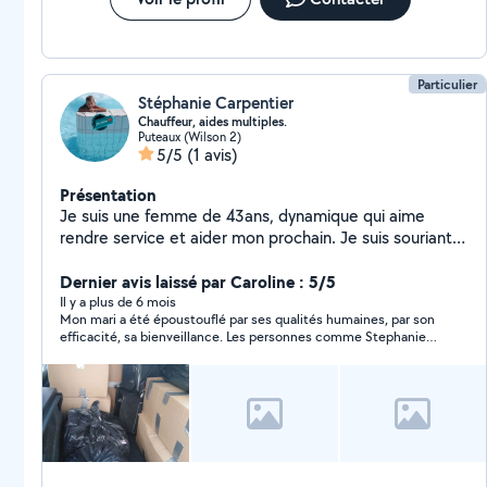
Particulier
Stéphanie Carpentier
Chauffeur, aides multiples.
Puteaux (Wilson 2)
5/5
(1 avis)
Présentation
Je suis une femme de 43ans, dynamique qui aime
rendre service et aider mon prochain. Je suis souriante
et sympathique. J'ai travaillé 13ans dans les
ambulances. Je peux être votre chauffeur, livreur,
Dernier avis laissé par Caroline : 5/5
peintre... Aider aux déménagements, montages de
Il y a plus de 6 mois
Mon mari a été époustouflé par ses qualités humaines, par son
petits meubles...
efficacité, sa bienveillance. Les personnes comme Stephanie
se font rares de nos jours. Merci infiniment Stephanie, nous
n’hésiterons pas à faire appel à vous une prochaine fois ??