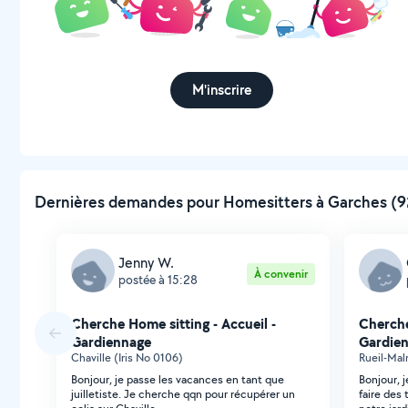
M'inscrire
Dernières demandes pour Homesitters à Garches (92
Jenny W.
À convenir
postée à 15:28
Cherche Home sitting - Accueil -
Cherche
Gardiennage
Gardie
Chaville (Iris No 0106)
Rueil-Mal
Bonjour, je passe les vacances en tant que
Bonjour, 
juilletiste. Je cherche qqn pour récupérer un
faire des