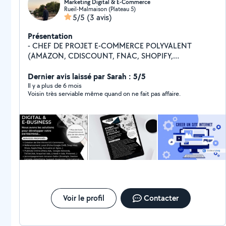
Marketing Digital & E-Commerce
Rueil-Malmaison (Plateau 5)
5/5
(3 avis)
Présentation
- CHEF DE PROJET E-COMMERCE POLYVALENT
(AMAZON, CDISCOUNT, FNAC, SHOPIFY,
WORDPRESS, AUTRE CMS) - TRAFFIC MANAGER
AMAZON ADS, YOUTUBE ADS, GOOGLE ADS,
Dernier avis laissé par Sarah : 5/5
FACEBOOK META ADS, LINKED IN ADS, TIK TOK ADS,
Il y a plus de 6 mois
Voisin très serviable même quand on ne fait pas affaire.
SNAPCHAT ADS - CRÉATION DE SITE - CRÉATION DE
SUPPORTS DE COMMUNICATIONS (LOGO / FLYER) -
RÉALISATION DE VIDÉO (TOURNAGE ET MONTAGE) -
CRÉATION DE FICHE GOOGLE MY BUSINESS -
FORMATEUR (AMAZON SELLER & VENDOR /
AMAZON ADS / GOOGLE ADS / WORDPRESS /
SHOPIFY / SOCIAL ADS : Facebook Ads, Youtube Ads,
Tiktok ads, Snapchat Ads / LOGICIELS DE MONTAGES
ADOBE) - CRÉATION DE FILTRE SNAPCHAT POUR VOS
EVENTS - SERVICES D'AIDES & DEPANNAGE -
TRANSPORT & LIVRAISON DE COLIS - CONCIERGERIE
Voir le profil
Contacter
/ REMISE DE CLÉS LOGEMENT (airbnb, b&b)