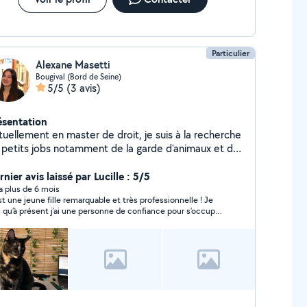
Particulier
Alexane Masetti
Bougival (Bord de Seine)
5/5
(3 avis)
ésentation
tuellement en master de droit, je suis à la recherche
 petits jobs notamment de la garde d'animaux et de
aide au devoir. Je propose donc mes services aux
rsonnes qui auraient besoin.
nier avis laissé par Lucille : 5/5
y a plus de 6 mois
st une jeune fille remarquable et très professionnelle ! Je
s qu’à présent j’ai une personne de confiance pour s’occuper
mon bébé à 4 pattes.