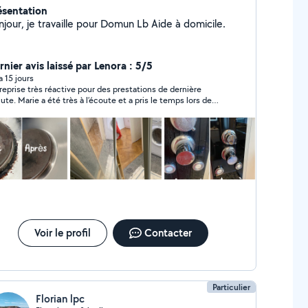
ésentation
jour, je travaille pour Domun Lb Aide à domicile.
rnier avis laissé par Lenora : 5/5
 a 15 jours
reprise très réactive pour des prestations de dernière
ute. Marie a été très à l’écoute et a pris le temps lors de
re échange, tout comme les autres membres de l’équipe.
ellente prestation réalisée par Sarah ! Je recommande
ement !
Voir le profil
Contacter
Particulier
Florian lpc