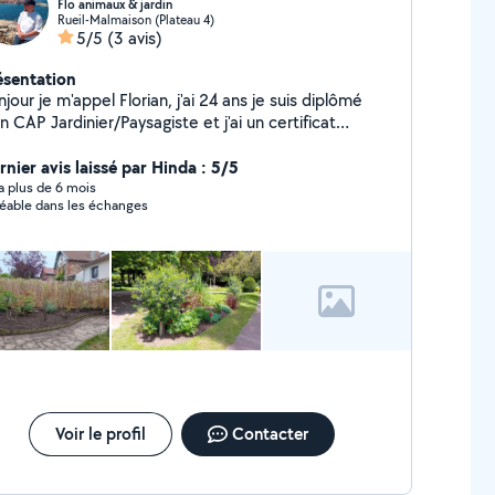
Flo animaux & jardin
Rueil-Malmaison (Plateau 4)
5/5
(3 avis)
ésentation
jour je m'appel Florian, j'ai 24 ans je suis diplômé
n CAP Jardinier/Paysagiste et j'ai un certificat
ofessionnel avec les animaux principalement les
iens. Je peux éventuellement m'occuper de vos
rnier avis laissé par Hinda : 5/5
maux ( chiens , lapin..). Pour les chiens je peux les
y a plus de 6 mois
éable dans les échanges
omenés et pour les autres animaux je fais des visites
ez vous pour les nourrir s'en occuper selon mes
ponibilités. Ainsi en tant que jardinier/paysagiste je
x faire : Ramassages de feuilles , Plantation, Tonte,
sherbages, Arrosage, Taille haie.
Voir le profil
Contacter