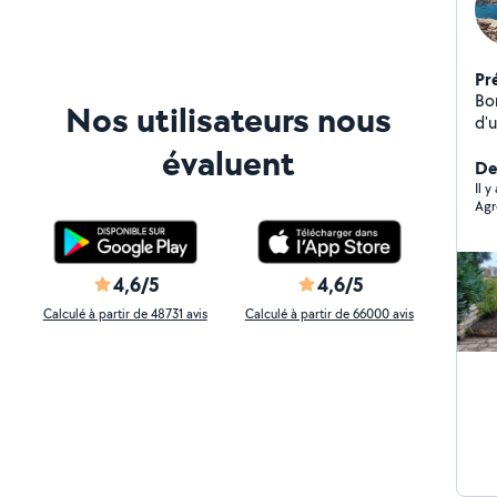
Pr
Bon
Nos utilisateurs nous
d'u
pr
évaluent
ch
De
ani
Il 
Agr
pr
ch
dis
peu
4,6/5
4,6/5
Dé
Calculé à partir de 48731 avis
Calculé à partir de 66000 avis