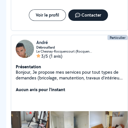
Voir le profil
Contacter
Particulier
André
Débrouillard
Le Chesnay-Rocquencourt (Rocquencourt)
3/5
(1 avis)
Présentation
Bonjour, Je propose mes services pour tout types de
demandes (bricolage, manutention, travaux d'intérieur
/ extérieur, déménagement etc...) Je suis très sérieux
et très efficace. Je peux également proposer du
Aucun avis pour l'instant
coaching sportif.