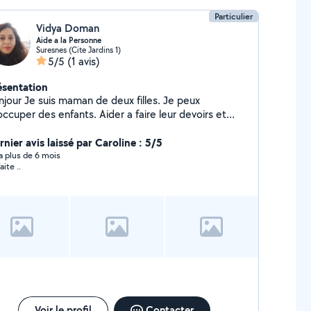
Particulier
Vidya Doman
Aide a la Personne
Suresnes (Cite Jardins 1)
5/5
(1 avis)
ésentation
njour Je suis maman de deux filles. Je peux
per des enfants. Aider a faire leur devoirs et
me les apprendre l'anglais Aussi bien m'occuper des
rsonnes ages les occuper dans leur quotidien sorties
nier avis laissé par Caroline : 5/5
faire a manger courses ,medicaments de jour comme
y a plus de 6 mois
aite ..
 nuit.Je fais aussi du babysitting de jour comme de
t.
Voir le profil
Contacter