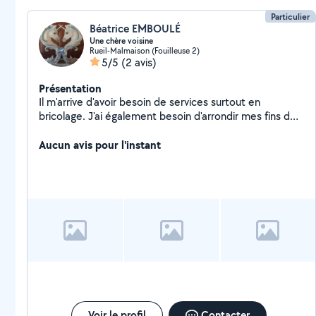
Particulier
Béatrice EMBOULÉ
Une chère voisine
Rueil-Malmaison (Fouilleuse 2)
5/5
(2 avis)
Présentation
Il m'arrive d'avoir besoin de services surtout en
bricolage. J'ai également besoin d'arrondir mes fins de
mois alors j'étudie les propositions en rapport avec ce
que je peux apporter. . Bien cordialement, Béatrice.
Aucun avis pour l'instant
Voir le profil
Contacter