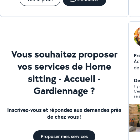
Vous souhaitez proposer
Pr
Ac
vos services de Home
de
l'
sitting - Accueil -
pe
Der
Il 
Gardiennage ?
C’e
sai
de 
Inscrivez-vous et répondez aux demandes près
de chez vous !
Proposer mes services