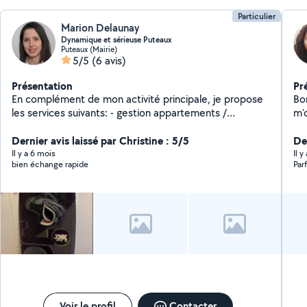
Particulier
Marion Delaunay
Dynamique et sérieuse Puteaux
Puteaux (Mairie)
5/5
(6 avis)
Présentation
Pr
En complément de mon activité principale, je propose
Bo
les services suivants: - gestion appartements /
m'occu
conciergerie / ménage / garde de chats ( au domicile
me
des propriétaires seulement) - cours d'informatique
Dernier avis laissé par Christine : 5/5
pe
Der
tous niveaux - consultante en financement / coaching
a 
Il y a 6 mois
Il 
bien échange rapide
Parf
en gestion budgétaire
de
nui
Voir le profil
Contacter