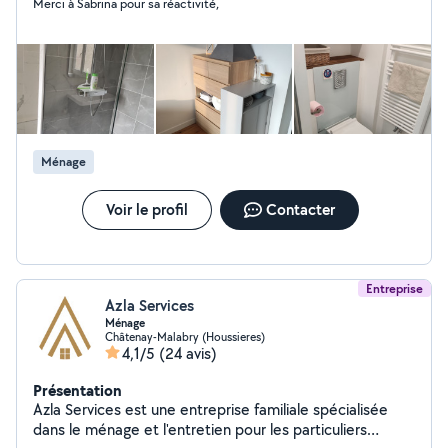
Merci à Sabrina pour sa réactivité,
à ce que tout le monde soit satisfait. N'hésitez pas à
me contacter pour plus d'informations me concernant.
Ménage
Voir le profil
Contacter
Entreprise
Azla Services
Ménage
Châtenay-Malabry (Houssieres)
4,1/5
(24 avis)
Présentation
Azla Services est une entreprise familiale spécialisée
dans le ménage et l'entretien pour les particuliers