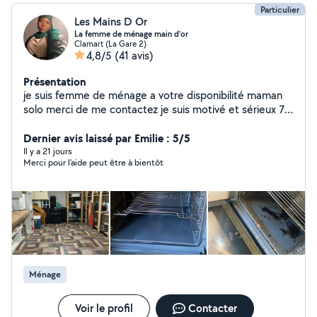
Particulier
Les Mains D Or
La femme de ménage main d’or
Clamart (La Gare 2)
4,8/5
(41 avis)
Présentation
je suis femme de ménage a votre disponibilité maman
solo merci de me contactez je suis motivé et sérieux 7)
(51(38)(65)(82( JE SUIS DANS LE 92 PRÉ DE LA
DÉFENSE. payement ESPÈCE ou virement ACCEPTÉ
Dernier avis laissé par Emilie : 5/5
pouvez-vous m'appeler directement mon numéro est
Il y a 21 jours
Merci pour l’aide peut être à bientôt
sur mon profile le monsieur derrière m'a pas payé c pour
ça il est affiché à faire attention à lui
Ménage
Voir le profil
Contacter