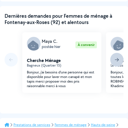
Dernières demandes pour Femmes de ménage à
Fontenay-aux-Roses (92) et alentours
Maya C.
K
À convenir
postée hier
p
Cherche Ménage
Cherche
Bagneux (Quartier 15)
Le Plessis
Bonjour, j'ai besoins d'une personne qui est
Bonjour, J'
disponible pour laver mon canapé et mon
toutes les
tapis merci proposer moi des pris
ROBINSON 
raisonnable merci à vous
Khadime
Prestations de services
Femmes de ménage
Hauts-de-seine