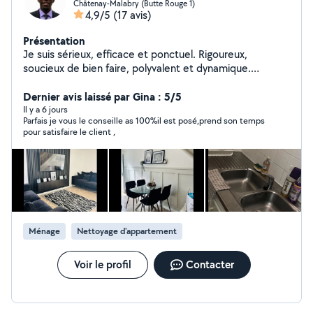
Châtenay-Malabry (Butte Rouge 1)
4,9/5
(17 avis)
Présentation
Je suis sérieux, efficace et ponctuel. Rigoureux,
soucieux de bien faire, polyvalent et dynamique.
N'hésitez pas à me contacter selon vos besoins.
Dernier avis laissé par Gina : 5/5
Il y a 6 jours
Parfais je vous le conseille as 100%il est posé,prend son temps
pour satisfaire le client ,
Ménage
Nettoyage d'appartement
Voir le profil
Contacter