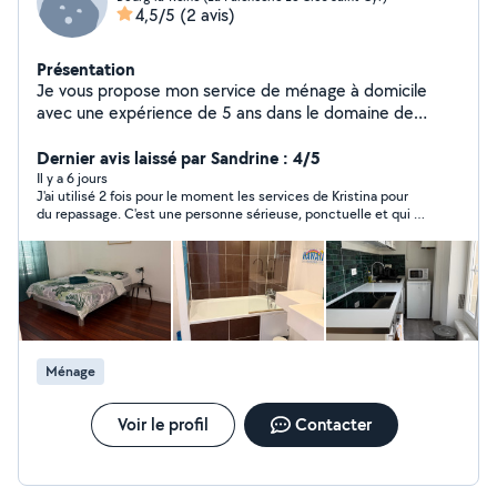
4,5/5
(2 avis)
Présentation
Je vous propose mon service de ménage à domicile
avec une expérience de 5 ans dans le domaine de
(ménage, repassage etc...) et je suis une personne
sérieuse et dynamique. Pour plus de renseignements
Dernier avis laissé par Sandrine : 4/5
appeler moi ou envoyer un message sur mon numéro de
Il y a 6 jours
J'ai utilisé 2 fois pour le moment les services de Kristina pour
téléphone 15/h
du repassage. C'est une personne sérieuse, ponctuelle et qui a
effectué un travail de qualité
Ménage
Voir le profil
Contacter