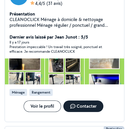
4,4/5
(31 avis)
Présentation
CLEANOCLICK Ménage à domicile & nettoyage
professionnel Ménage régulier / ponctuel / grand
ménage Nettoyage après déménagement / état des
lieux Lavage de vitres ️ Nettoyage canapé & matelas à la
Dernier avis laissé par Jean Junot : 5/5
shampouineuse professionnelle Nettoyage de bureaux
Il y a 17 jours
Prestation impeccable ! Un travail très soigné, ponctuel et
& locaux professionnels -50 % de crédit d'impôt
efficace. Je recommande CLEANOCLICK
immédiat À partir de 13,95/h Produits & matériel
professionnels inclus Intervenante fixe possible Équipe
sérieuse, réactive et déclarée Devis rapide &
intervention flexible CLEANOCLICK simplicité, qualité,
efficacité.
Ménage
Rangement
Voir le profil
Contacter
Particulier