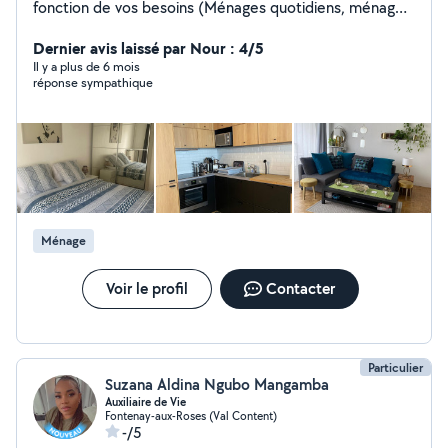
fonction de vos besoins (Ménages quotidiens, ménages
de printemps, entre deux locations,
emménagement/déménagement, ménage après
Dernier avis laissé par Nour : 4/5
travaux, etc.). Après des années à travailler grâce à
Il y a plus de 6 mois
réponse sympathique
AlloVoisins j'ai acquis une certaine expérience alors que
vous soyez un particulier ou un professionnel et bien
vous pouvez compter sur moi ! Au plaisir de vous servir...
Ménage
Voir le profil
Contacter
Particulier
Suzana Aldina Ngubo Mangamba
Auxiliaire de Vie
Fontenay-aux-Roses (Val Content)
-/5