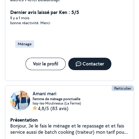
Dernier avis laissé par Ken : 5/5
Il y a 1 mois
bonne réactivité. Merci
Ménage
Voir le profil
Contacter
Particulier
Amani mari
Femme de ménage ponctuelle
Issy-les-Moulineaux (La Ferme)
4,8/5
(83 avis)
Présentation
Bonjour, Je le fais le ménage et le repassage et et fais
service aussi de batch cooking (traiteur) mon tarif pour
le ménage entre 18 Et 20 euro ça dépend le ménage et