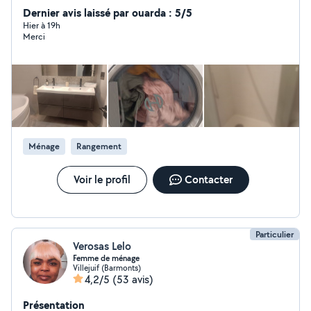
l'état et déplacement ja l'expérience ça fait 10ans je
Dernier avis laissé par ouarda : 5/5
travaille en hôtel en avant et faire Airbnb je suis
Hier à 19h
Merci
ponctuel ,sérieuse et maniaque
Ménage
Rangement
Voir le profil
Contacter
Particulier
Verosas Lelo
Femme de ménage
Villejuif (Barmonts)
4,2/5
(53 avis)
Présentation