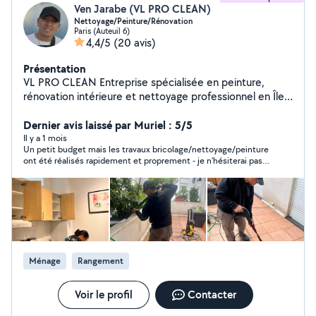
Ven Jarabe (VL PRO CLEAN)
Nettoyage/Peinture/Rénovation
Paris (Auteuil 6)
4,4/5
(20 avis)
Présentation
VL PRO CLEAN Entreprise spécialisée en peinture,
rénovation intérieure et nettoyage professionnel en Île-
de-France. Nous accompagnons particuliers et
professionnels pour tous types de travaux de rénovation
Dernier avis laissé par Muriel : 5/5
et d'entretien avec un travail soigné et des finitions de
Il y a 1 mois
Un petit budget mais les travaux bricolage/nettoyage/peinture
qualité. Peinture & rénovation : peinture murs et
ont été réalisés rapidement et proprement - je n’hésiterai pas à
plafonds enduit, rebouchage et ponçage rénovation
refaire appel à lui
après dégâts des eaux traitement humidité et
moisissure pose de papier peint et toile de verre
peinture salles de bain, cuisines et bureaux pose de
carrelage et joints petites rénovations intérieures
Nettoyage professionnel & particuliers : nettoyage de
bureaux et locaux professionnels entretien régulier ou
Ménage
Rangement
ponctuel nettoyage Airbnb grand ménage
d'appartements et maisons nettoyage de fin de
chantier nettoyage terrasses et vitres Société déclarée
Voir le profil
Contacter
et assurée Matériel professionnel Devis gratuit Facture