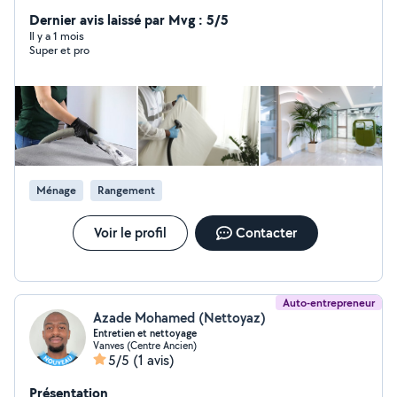
comme pour les professionnels. Particuliers : entretien
régulier, grand ménage, déménagement Professionnels :
Dernier avis laissé par Mvg : 5/5
bureaux, locaux, coworking, commerces Airbnb &
Il y a 1 mois
Super et pro
conciergeries : préparation, ménage, visite check
Prestations ponctuelles : nettoyage après travaux ou
événements -> Interventions rapides en Île-de-France ->
Garantie 100% satisfait ou refait
Ménage
Rangement
Voir le profil
Contacter
Auto-entrepreneur
Azade Mohamed (Nettoyaz)
Entretien et nettoyage
Vanves (Centre Ancien)
5/5
(1 avis)
Présentation