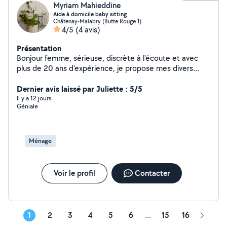
Myriam Mahieddine
Aide à domicile baby sitting
Châtenay-Malabry (Butte Rouge 1)
4/5
(4 avis)
Présentation
Bonjour femme, sérieuse, discrète à l'écoute et avec
plus de 20 ans d'expérience, je propose mes divers
services (ménage, repassage, aide à la personne)
n'hésitez pas à prendre contact avec moi je suis flexible
Dernier avis laissé par Juliette : 5/5
Il y a 12 jours
Géniale
Ménage
Voir le profil
Contacter
1
2
3
4
5
6
...
15
16
Page
suivant