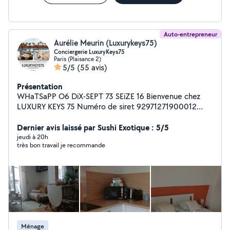
Auto-entrepreneur
Aurélie Meurin (Luxurykeys75)
Conciergerie LuxuryKeys75
Paris (Plaisance 2)
5/5
(55 avis)
Présentation
WHaTSaPP O6 DiX-SEPT 73 SEiZE 16 Bienvenue chez
LUXURY KEYS 75 Numéro de siret 92971271900012
Vous pouvez voir plus d'informations me concernant
ainsi que sur mon équipe sur: Site internet www .
Dernier avis laissé par Sushi Exotique : 5/5
luxurykeys75 . com Possibilité d'avis partagé de nos
jeudi à 20h
très bon travail je recommande
client(e)s passé/ actuel, en photo sur ce profil, sur
demande et sur notre site internet. Conciergerie,
Gestion locative, Déco d'intérieur, Nettoyage pro,
Blanchisserie... Airbnb, Booking, Superhôte... En parallèle
certificat ICDL indesign, ( réalisation de vos factures,
devis, création de logo, carte de visite, flyer, site
internet...) n'hésitez pas à nous contacter pour en savoir
plus. LuxuryKeys75, la conciergerie de confiance.
Ménage