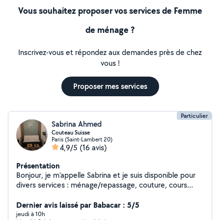
Vous souhaitez proposer vos services de Femme
de ménage ?
Inscrivez-vous et répondez aux demandes près de chez
vous !
Proposer mes services
Particulier
Sabrina Ahmed
Couteau Suisse
Paris (Saint-Lambert 20)
4,9/5
(16 avis)
Présentation
Bonjour, je m'appelle Sabrina et je suis disponible pour
divers services : ménage/repassage, couture, cours
d'anglais/français, aide au devoir, gardes d'animaux, etc
Je suis ponctuelle, responsable et appliquée. Mon
Dernier avis laissé par Babacar : 5/5
travail est toujours soigné et je mets un point d'honneur
jeudi à 10h