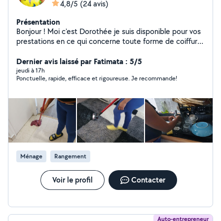
4,8/5
(24 avis)
Présentation
Bonjour ! Moi c'est Dorothée je suis disponible pour vos
prestations en ce qui concerne toute forme de coiffure
africaine et petits travaux ménagés à domicile et bien
d'autres merci de me contacter directement si possible.
Dernier avis laissé par Fatimata : 5/5
Mon numéro est sur mon profil merci
jeudi à 17h
Ponctuelle, rapide, efficace et rigoureuse. Je recommande!
Ménage
Rangement
Voir le profil
Contacter
Auto-entrepreneur