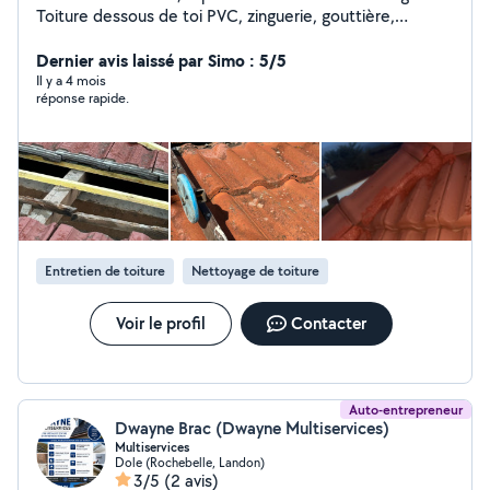
Toiture dessous de toi PVC, zinguerie, gouttière,
décapage, peinture, travaux de maçonnerie, travaux
d'intérieur, travaux d'espaces verts autres, travaux sur
Dernier avis laissé par Simo : 5/5
demande
Il y a 4 mois
réponse rapide.
Entretien de toiture
Nettoyage de toiture
Voir le profil
Contacter
Auto-entrepreneur
Dwayne Brac (Dwayne Multiservices)
Multiservices
Dole (Rochebelle, Landon)
3/5
(2 avis)