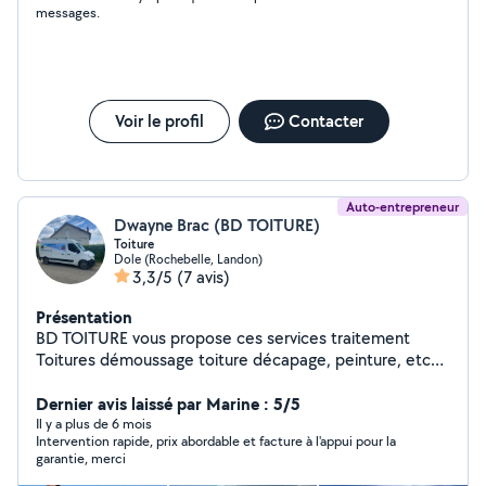
messages.
Voir le profil
Contacter
Auto-entrepreneur
Dwayne Brac (BD TOITURE)
Toiture
Dole (Rochebelle, Landon)
3,3/5
(7 avis)
Présentation
BD TOITURE vous propose ces services traitement
Toitures démoussage toiture décapage, peinture, etc
Autres travaux sur demande et travaux sur demande
espaces verts
Dernier avis laissé par Marine : 5/5
Il y a plus de 6 mois
Intervention rapide, prix abordable et facture à l'appui pour la
garantie, merci