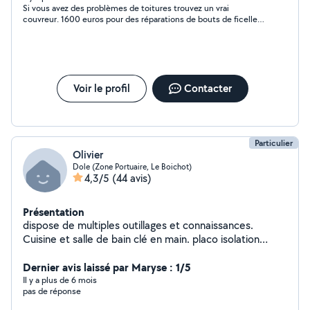
Si vous avez des problèmes de toitures trouvez un vrai
couvreur. 1600 euros pour des réparations de bouts de ficelles.
Dans la panique j'ai dit oui je me demande encore pourquoi ?!
En plus viens faire une devis mais vous fait comprendre que si il
est venu, c'est pas pour rien. Ca ressemble a de la vente forcée
.... Bref pas du tout une bonne expérience je déconseille pour
des problèmes de toitures. La personne est toutefois plutôt
sympathique.
Voir le profil
Contacter
Particulier
Olivier
Dole (Zone Portuaire, Le Boichot)
4,3/5
(44 avis)
Présentation
dispose de multiples outillages et connaissances.
Cuisine et salle de bain clé en main. placo isolation
carrelage peinture parquet tapisserie agencement
cuisine et menuiserie ferronnerie arc et mig maçonnerie
Dernier avis laissé par Maryse : 1/5
plomberie électricité entretien espaces
Il y a plus de 6 mois
pas de réponse
verts...dépannage en tous genres..à faible coût..
charpente toiture en bac acier. possibilité béton