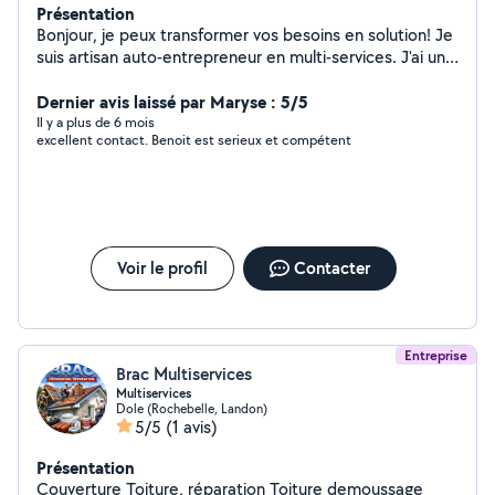
Présentation
Bonjour, je peux transformer vos besoins en solution! Je
suis artisan auto-entrepreneur en multi-services. J'ai une
très grande expérience dans le bâtiment en passant de
la toiture jusqu'à la finition intérieure. Je ne prétends pas
Dernier avis laissé par Maryse : 5/5
tout savoir mais ma formation dans le domaine de la
Il y a plus de 6 mois
excellent contact. Benoit est serieux et compétent
maintenance et mes nombreuses années à travailler
dans le bâtiment me permettront de réaliser vos
travaux avec professionnalisme et sérieux. J'ai à mon
actif de nombreuses réalisations en
charpente/couverture, maçonnerie, menuiserie,
réalisation de cloisons, plomberie, électricité, pose de
Voir le profil
Contacter
revêtements de sols, peinture, etc... Je peux vous
réaliser vos devis après étude de faisabilité et pour un
prix toujours abordable avec des garanties de
professionnel.
Entreprise
Brac Multiservices
Multiservices
Dole (Rochebelle, Landon)
5/5
(1 avis)
Présentation
Couverture Toiture, réparation Toiture demoussage