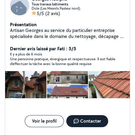
Tous travaux bâtiments
Dole (Les Mesnils Pasteur nord)
5/5
(2 avis)
Présentation
Artisan Georges au service du particulier entreprise
spécialisée dans le domaine du nettoyage, décapage et
démoussage des bâtiments. Remise en peinture de
tablettes, pose et remplacement des gouttières,
Dernier avis laissé par Fati : 5/5
également le remplacement des dessous de toiture en
Il y a plus de 6 mois
Une personne pratique, énergique et respectueuse. Il est fiable
pvc et de faîtières ou réparation. Rénovation de portail
d’effectuer la tâche avec la bonne qualité requise
et murs avec petit travaux de maçonnerie.
Voir le profil
Contacter