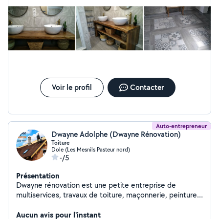
désactivé et décoratif suivant volume. élagage taille
d'arbres. abattage....curage et débouchage
canalisations.... me contacter si un doute ou un conseil.
possibilté de location de quelques matériels.
Voir le profil
Contacter
Auto-entrepreneur
Dwayne Adolphe (Dwayne Rénovation)
Toiture
Dole (Les Mesnils Pasteur nord)
-/5
Présentation
Dwayne rénovation est une petite entreprise de
multiservices, travaux de toiture, maçonnerie, peinture
ainsi que espace vert
Aucun avis pour l'instant