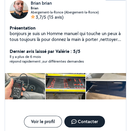
Brian brian
Brian
Abergement-la-Ronce (Abergement-la-Ronce)
3,7/5
(15 avis)
Présentation
bonjours je suis un Homme manuel qui touche un peux à
tous toujours là pour donnez la main à porter ,nettoyer
ou déplacer des objets mécaniciens voiture. j'ai pas mal
de connaissances et d'outils machine à pneus
Dernier avis laissé par Valérie : 5/5
équilibreurs repoussés piston diag voiture etc. Niveau
Il y a plus de 6 mois
répond rapidement ,sur différentes demandes
bricolage je touche à tous ( déjà rénover 2 maisons
complètes)
Voir le profil
Contacter