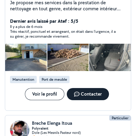
Je propose mes services dans la prestation de
nettoyage en tout genre, extérieur comme intérieur
avec soin et efficacité. Terrasses, voiture, canapés,
toitures, etc. Je peux également intervenir comme
Dernier avis laissé par Atef : 5/5
manutentionnaire polyvalent Aide au déménagement,
Il y a plus de 6 mois
Très réactif, ponctuel et arrangeant, on était dans l'urgence, il a
manœuvre, port de charges, et divers, débroussaillage,
su gérer, je recommande vivement.
peinture. J'aime rendre service et travailler proprement,
que ce soit pour un coup de main ponctuel ou une aide
plus régulière. Je suis également flexible, ponctuel et à
l'écoute, pour m'adapter au mieux à vos contraintes.
N'hésitez pas à me solliciter, je me ferai un plaisir de
vous répondre rapidement.
Manutention
Port de meuble
Voir le profil
Contacter
Particulier
Breche Elenga Itoua
Polyvalent
Dole (Les Mesnils Pasteur nord)