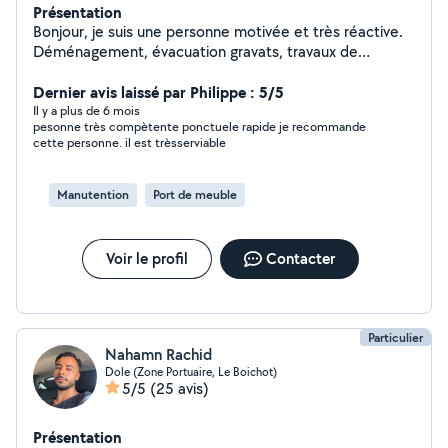
Présentation
Bonjour, je suis une personne motivée et très réactive.
Déménagement, évacuation gravats, travaux de
plomberie, salle de bain, cuisine, placo et menuiserie
tout est possible. Livraison colis possible. Demander
Dernier avis laissé par Philippe : 5/5
moi je réponds rapidement.
Il y a plus de 6 mois
pesonne très compètente ponctuele rapide je recommande
cette personne. il est trèsserviable
Manutention
Port de meuble
Voir le profil
Contacter
Particulier
Nahamn Rachid
Dole (Zone Portuaire, Le Boichot)
5/5
(25 avis)
Présentation