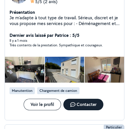
5/5
(2 avis)
Présentation
Je m'adapte à tout type de travail. Sérieux, discret et je
vous propose mes services pour : - Déménagement et
manutention ; - Ménage complet (sols, cuisine, salle de
bain, poussière etc) - Repassage et rangement -
Dernier avis laissé par Patrice : 5/5
Nettoyage en profondeur si nécessaire J'ai de
Il y a 1 mois
Très contents de la prestation. Sympathique et courageux.
l'expérience auprès de particuliers et je m'adapte
facilement à vos habitudes et consignes. N'hésitez pas
à me contacter pour discuter de vos besoins ou
organiser une première rencontre. Merci cordialement.
Breche
Manutention
Chargement de camion
Voir le profil
Contacter
Particulier