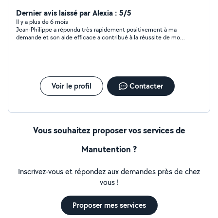
Dernier avis laissé par Alexia : 5/5
Il y a plus de 6 mois
Jean-Philippe a répondu très rapidement positivement à ma
demande et son aide efficace a contribué à la réussite de mon
projet. J'ai beaucoup apprécié, entre autres qualités, sa
politesse, sa gentillesse, et son implication . Je le remercie
vivement et le recommande!
Voir le profil
Contacter
Vous souhaitez proposer vos services de
Manutention ?
Inscrivez-vous et répondez aux demandes près de chez
vous !
Proposer mes services