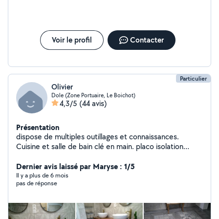
Voir le profil
Contacter
Particulier
Olivier
Dole (Zone Portuaire, Le Boichot)
4,3/5
(44 avis)
Présentation
dispose de multiples outillages et connaissances.
Cuisine et salle de bain clé en main. placo isolation
carrelage peinture parquet tapisserie agencement
cuisine et menuiserie ferronnerie arc et mig maçonnerie
Dernier avis laissé par Maryse : 1/5
plomberie électricité entretien espaces
Il y a plus de 6 mois
pas de réponse
verts...dépannage en tous genres..à faible coût..
charpente toiture en bac acier. possibilité béton
désactivé et décoratif suivant volume. élagage taille
d'arbres. abattage....curage et débouchage