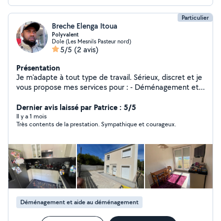
Particulier
Breche Elenga Itoua
Polyvalent
Dole (Les Mesnils Pasteur nord)
5/5
(2 avis)
Présentation
Je m'adapte à tout type de travail. Sérieux, discret et je
vous propose mes services pour : - Déménagement et
manutention ; - Ménage complet (sols, cuisine, salle de
bain, poussière etc) - Repassage et rangement -
Dernier avis laissé par Patrice : 5/5
Nettoyage en profondeur si nécessaire J'ai de
Il y a 1 mois
Très contents de la prestation. Sympathique et courageux.
l'expérience auprès de particuliers et je m'adapte
facilement à vos habitudes et consignes. N'hésitez pas
à me contacter pour discuter de vos besoins ou
organiser une première rencontre. Merci cordialement.
Breche
Déménagement et aide au déménagement