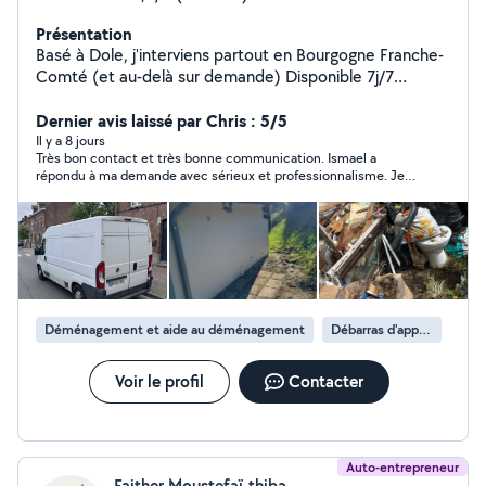
Présentation
Basé à Dole, j'interviens partout en Bourgogne Franche-
Comté (et au-delà sur demande) Disponible 7j/7
Interventions sur rendez-vous Urgences possibles Je
propose des services fiables, rapides et soignés : -
Dernier avis laissé par Chris : 5/5
Montage de meubles - Peinture - Tonte -
Il y a 8 jours
Très bon contact et très bonne communication. Ismael a
Débroussaillage - Pose de sols - Pose de cuisine - Petite
répondu à ma demande avec sérieux et professionnalisme. Je
plomberie - Petite électricité - Réparations de volets -
n'ai pas pu faire affaire avec lui mais je ne manquerai pas de le
Entretien des logements et locaux pro (réguliers ou
contacter si besoin.
ponctuels) - D'autres services à la demande N'hésitez
pas à me contacter ! Dépannage - Urgence - Entretien -
Maintenance - Travaux d'intérieur
Déménagement et aide au déménagement
Débarras d'appartement
Voir le profil
Contacter
Auto-entrepreneur
Faither Moustefaï-thiba