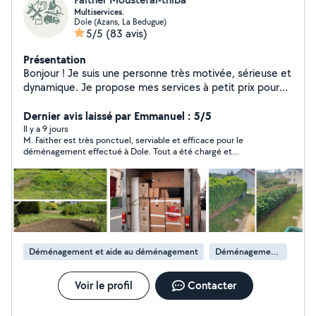
Multiservices.
Dole (Azans, La Bedugue)
5/5
(83 avis)
Présentation
Bonjour ! Je suis une personne très motivée, sérieuse et
dynamique. Je propose mes services à petit prix pour
vous aider au quotidien (petits travaux, déménagement
et aide au déménagement, jardinage, etc.). N'hésitez
Dernier avis laissé par Emmanuel : 5/5
pas à me contacter, je suis disponible et toujours prêt à
Il y a 9 jours
M. Faither est très ponctuel, serviable et efficace pour le
rendre service avec le sourire ! 07soixante9
déménagement effectué à Dole. Tout a été chargé et
71zero1zero4.
transporté avec soin. En cas de besoin, nous ferons de nouveau
appel à lui.
Déménagement et aide au déménagement
Déménagement de maison
Voir le profil
Contacter