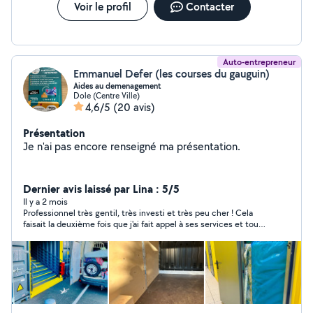
Voir le profil
Contacter
Auto-entrepreneur
Emmanuel Defer (les courses du gauguin)
Aides au demenagement
Dole (Centre Ville)
4,6/5
(20 avis)
Présentation
Je n'ai pas encore renseigné ma présentation.
Dernier avis laissé par Lina : 5/5
Il y a 2 mois
Professionnel très gentil, très investi et très peu cher ! Cela
faisait la deuxième fois que j'ai fait appel à ses services et tout
s'est très bien passé. Malgré le temps du déménagement qui a
presque duré toute la journée, il a su être agréable avec son
jeune collègue ! Merci encore à vous ! Je recommande et
n'hésiterai pas à le rappeler pour un déménagement ou autre. :)