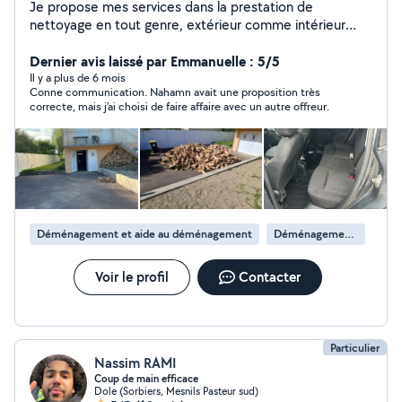
Je propose mes services dans la prestation de
nettoyage en tout genre, extérieur comme intérieur
avec soin et efficacité. Terrasses, voiture, canapés,
toitures, etc. Je peux également intervenir comme
Dernier avis laissé par Emmanuelle : 5/5
manutentionnaire polyvalent Aide au déménagement,
Il y a plus de 6 mois
Conne communication. Nahamn avait une proposition très
manœuvre, port de charges, et divers, débroussaillage,
correcte, mais j'ai choisi de faire affaire avec un autre offreur.
peinture. J'aime rendre service et travailler proprement,
que ce soit pour un coup de main ponctuel ou une aide
plus régulière. Je suis également flexible, ponctuel et à
l'écoute, pour m'adapter au mieux à vos contraintes.
N'hésitez pas à me solliciter, je me ferai un plaisir de
vous répondre rapidement.
Déménagement et aide au déménagement
Déménagement de maison
Voir le profil
Contacter
Particulier
Nassim RAMI
Coup de main efficace
Dole (Sorbiers, Mesnils Pasteur sud)