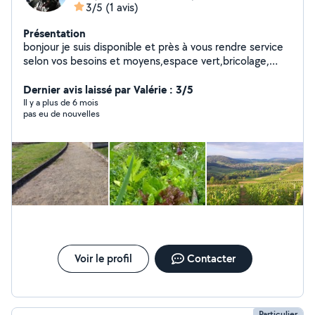
3/5
(1 avis)
Présentation
bonjour je suis disponible et près à vous rendre service
selon vos besoins et moyens,espace vert,bricolage,
mécanique scooter,garde et promenade chien,montage
meuble,aide pour travaux divers.hésiter pas à me
Dernier avis laissé par Valérie : 3/5
contacter.si vous cherchez un employé à former.
Il y a plus de 6 mois
pas eu de nouvelles
Voir le profil
Contacter
Particulier