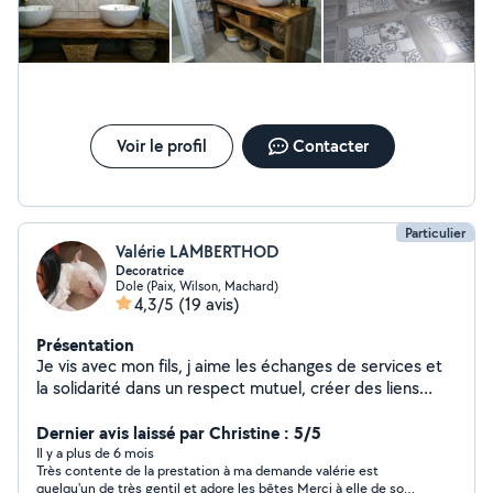
canalisations.... me contacter si un doute ou un conseil.
possibilté de location de quelques matériels.
Voir le profil
Contacter
Particulier
Valérie LAMBERTHOD
Decoratrice
Dole (Paix, Wilson, Machard)
4,3/5
(19 avis)
Présentation
Je vis avec mon fils, j aime les échanges de services et
la solidarité dans un respect mutuel, créer des liens
dans une vie ou c est chacun pour soi ,très superficiel.
les voyages sont ma passion ,afin de découvrir d autres
Dernier avis laissé par Christine : 5/5
cultures et d aller au plus près des habitants justement
Il y a plus de 6 mois
Très contente de la prestation à ma demande valérie est
pour échanger sur notre façon de vivre parfois
quelqu'un de très gentil et adore les bêtes Merci à elle de son