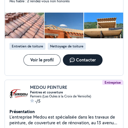
Peu fiable : 2 rendez-vous non honorés
interlocuteur pour tous vos besoins (peinture, sol,
petite plomberie, électricité, montage de meubles,
etc.). Simplicité : Un seul devis, un seul planning, zéro
complication. Propreté : Un chantier soigné et nettoyé
chaque jour. Sérieux : Travail de qualité et respect des
délais. Vous avez le projet, j'ai les solutions. Contactez-
moi dès aujourd'hui ! Demandez votre devis gratuit et
rapide : Secteur : Ariège et alentours Disponibilité : Tes
Entretien de toiture
Nettoyage de toiture
jours/horaires
Voir le profil
Contacter
Entreprise
MEDOU PEINTURE
Peintres et couverture
Pamiers (Las Oules à la Croix de Verniolle)
-/5
Présentation
L'entreprise Medou est spécialisée dans les travaux de
peinture, de couverture et de rénovation, au 13 avenue