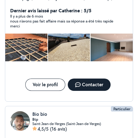
traitement de chaux, peinture volée ouverture
débroussaillage, création de jardin, entretien, jardin et
Dernier avis laissé par Catherine : 5/5
parc fondation isolation DEVIS GRATUIT numéro de
Il y a plus de 6 mois
nous n'avons pas fait affaire mais sa réponse a été très rapide
SIRET 98096178300019
merci
Voir le profil
Contacter
Particulier
Bio bio
Btp
Saint-Jean-de-Verges (Saint-Jean-de-Verges)
4,5/5
(16 avis)