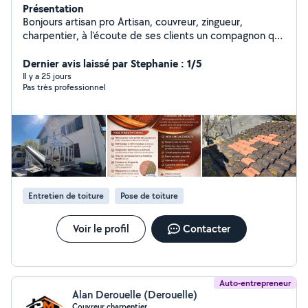
Présentation
Bonjours artisan pro Artisan, couvreur, zingueur,
charpentier, à l'écoute de ses clients un compagnon qui
vous guide et conseil dans vos travaux. Déplacement
dans toute l'Occitanie Déplacement rapide et efficace.
Dernier avis laissé par Stephanie : 1/5
Devis rapidement effectué disponible 24/24 7/7
Il y a 25 jours
Pas très professionnel
N'hésitez pas à me contacter
Entretien de toiture
Pose de toiture
Voir le profil
Contacter
Auto-entrepreneur
Alan Derouelle (Derouelle)
Couvreur charpentier