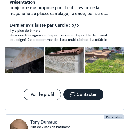
Présentation
bonjour je me propose pour tout travaux de la
maçonerie au placo, carrelage, faience, peinture,
électricité, plomberie, parquet bois, lino, moquette,
tapisserie, terrasse bois,en passant part le jardinage.
Dernier avis laissé par Carole : 5/5
Il y a plus de 6 mois
Personne très agréable, respectueuse et disponible. Le travail
est soigné. Je le recommande. Il est multi tâches. Il a refait les
joins de ma véranda car il y avait des fuites. J'en suis très
contente.
Voir le profil
Contacter
Particulier
Tony Dumaux
Plus de 20ans de bâtiment