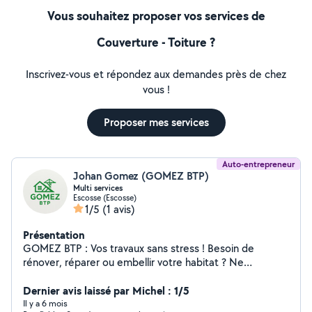
Vous souhaitez proposer vos services de
Couverture - Toiture ?
Inscrivez-vous et répondez aux demandes près de chez
vous !
Proposer mes services
Auto-entrepreneur
Johan Gomez (GOMEZ BTP)
Multi services
Escosse (Escosse)
1/5
(1 avis)
Présentation
GOMEZ BTP : Vos travaux sans stress ! Besoin de
rénover, réparer ou embellir votre habitat ? Ne
multipliez plus les devis et les artisans. Que ce soit pour
une urgence ou un projet de rénovation, je m'occupe de
Dernier avis laissé par Michel : 1/5
tout. Pourquoi me choisir ? Polyvalence : Un seul
Il y a 6 mois