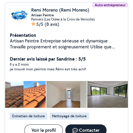
Auto-entrepreneur
Remi Moreno (Remi Moreno)
Artisan Peintre
Pamiers (Las Oules à la Croix de Verniolle)
5/5
(8 avis)
Présentation
Artisan Peintre Entreprise sérieuse et dynamique
Travaille proprement et soigneusement Utilise que
Peinture Professionnelle Possibilité de Peinture BIO pour
Dernier avis laissé par Sandrine : 5/5
chambre enfant bébé. S'adapte au budjet de chacun
Il y a 2 mois
jai trouvé mon peintre mais Rémi est très actif
Entretien de toiture
Nettoyage de toiture
Voir le profil
Contacter