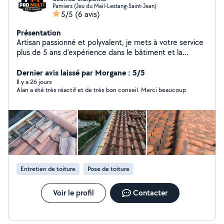
Pamiers (Jeu du Mail-Lestang-Saint-Jean)
5/5
(6 avis)
Présentation
Artisan passionné et polyvalent, je mets à votre service
plus de 5 ans d'expérience dans le bâtiment et la
rénovation. Formé aux métiers de couvreur, charpentier
et zingueur, j'ai également eu la chance de travailler
Dernier avis laissé par Morgane : 5/5
pendant 2 ans aux côtés d'un Compagnon du Devoir,
Il y a 26 jours
Alan a été très réactif et de très bon conseil. Merci beaucoup
une expérience qui m'a permis d'acquérir rigueur, savoir-
faire et goût du travail bien fait. J'interviens pour tous
vos travaux de toiture, charpente et zinguerie, mais
aussi pour de nombreux services de rénovation et
d'entretien : Espaces verts Petite maçonnerie Peinture
intérieure et extérieure Pose de parquet et plancher
Faïence Nettoyage de façades et toitures Sérieux,
réactif et à l'écoute, je vous accompagne dans vos
Entretien de toiture
Pose de toiture
projets avec des solutions adaptées et un travail soigné.
N'hésitez pas à me contacter pour un devis ou pour
discuter de votre projet !
Voir le profil
Contacter