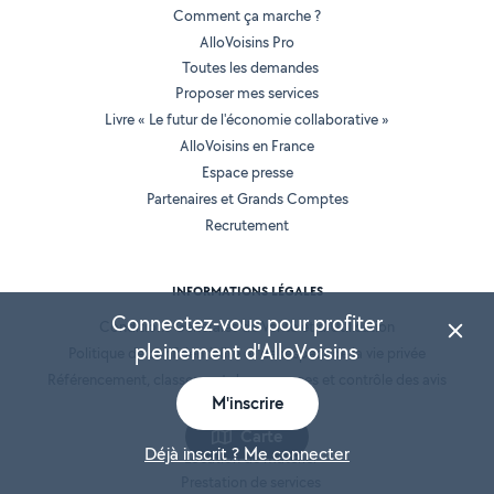
Comment ça marche ?
AlloVoisins Pro
Toutes les demandes
Proposer mes services
Livre « Le futur de l'économie collaborative »
AlloVoisins en France
Espace presse
Partenaires et Grands Comptes
Recrutement
INFORMATIONS LÉGALES
Connectez-vous pour profiter
Conditions Générales de Vente et d'Utilisation
pleinement d'AlloVoisins
Politique de confidentialité et de respect de la vie privée
Référencement, classement des annonces et contrôle des avis
M'inscrire
Mentions légales
Cookies
Carte
Déjà inscrit ? Me connecter
Location de matériel
Prestation de services