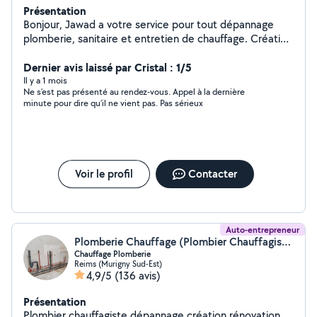
Présentation
Bonjour, Jawad a votre service pour tout dépannage
plomberie, sanitaire et entretien de chauffage. Création
pour votre intérieur de maison cuisine équipée et toute
type de salle de besoin, montage de vos meuble ,
Dernier avis laissé par Cristal : 1/5
peinture carrelage, papier peints etc...
Il y a 1 mois
Ne s’est pas présenté au rendez-vous. Appel à la dernière
minute pour dire qu’il ne vient pas. Pas sérieux
Voir le profil
Contacter
Auto-entrepreneur
Plomberie Chauffage (Plombier Chauffagiste)
Chauffage Plomberie
Reims (Murigny Sud-Est)
4,9/5
(136 avis)
Présentation
Plombier chauffagiste dépannage création rénovation