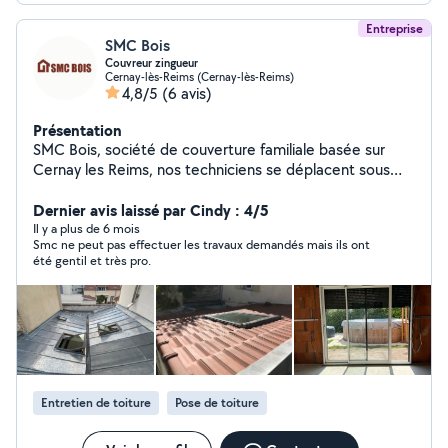
Entreprise
SMC Bois
Couvreur zingueur
Cernay-lès-Reims (Cernay-lès-Reims)
4,8/5
(6 avis)
Présentation
SMC Bois, société de couverture familiale basée sur
Cernay les Reims, nos techniciens se déplacent sous
48h sur le secteur de 51 - 02 - 08, gratuitement afin de
faire un bilan sur vos besoins, et vous proposez les
Dernier avis laissé par Cindy : 4/5
solutions adaptées à votre situation. Nous intervenons
Il y a plus de 6 mois
Smc ne peut pas effectuer les travaux demandés mais ils ont
pour l'entretien et réparation de toiture, la zinguerie, la
été gentil et très pro.
pose de fenêtre de toit, le ravalement de votre façade
et l'isolation de votre maison.
Entretien de toiture
Pose de toiture