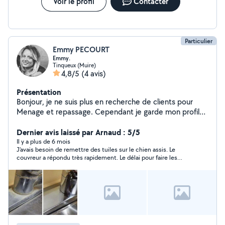
Voir le profil
Contacter
Particulier
Emmy PECOURT
Emmy.
Tinqueux (Muire)
4,8/5
(4 avis)
Présentation
Bonjour, je ne suis plus en recherche de clients pour
Menage et repassage. Cependant je garde mon profil
actif afin de pouvoir aider des personnes dans le besoin.
Dernier avis laissé par Arnaud : 5/5
Il y a plus de 6 mois
J'avais besoin de remettre des tuiles sur le chien assis. Le
couvreur a répondu très rapidement. Le délai pour faire les
travaux en un temps record. Bon boulot !....Équipe très sympa!
bonnes explications du travail qui va être fait. Travaux avec
devis. JE RECOMMANDE À FOND