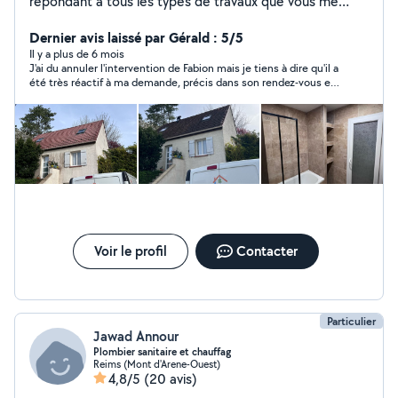
répondant à tous les types de travaux que vous me
proposerez. Je me tiens à votre disposition dans des
délais rapides avec efficacité et professionnalisme !
Dernier avis laissé par Gérald : 5/5
Mon but futur, serait de devenir votre plombier référent
Il y a plus de 6 mois
J'ai du annuler l'intervention de Fabion mais je tiens à dire qu'il a
en cas de besoin urgent, ou non. Instagram Facebook :
été très réactif à ma demande, précis dans son rendez-vous et
vlora énergie
très aimable.
Voir le profil
Contacter
Particulier
Jawad Annour
Plombier sanitaire et chauffag
Reims (Mont d'Arene-Ouest)
4,8/5
(20 avis)