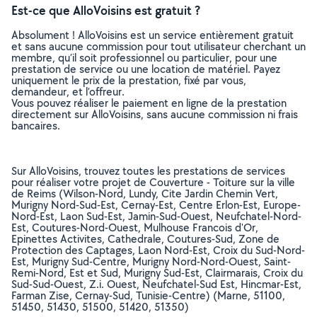
Est-ce que AlloVoisins est gratuit ?
Absolument ! AlloVoisins est un service entièrement gratuit
et sans aucune commission pour tout utilisateur cherchant un
membre, qu’il soit professionnel ou particulier, pour une
prestation de service ou une location de matériel. Payez
uniquement le prix de la prestation, fixé par vous,
demandeur, et l’offreur.
Vous pouvez réaliser le paiement en ligne de la prestation
directement sur AlloVoisins, sans aucune commission ni frais
bancaires.
Sur AlloVoisins, trouvez toutes les prestations de services
pour réaliser votre projet de Couverture - Toiture sur la ville
de Reims (Wilson-Nord, Lundy, Cite Jardin Chemin Vert,
Murigny Nord-Sud-Est, Cernay-Est, Centre Erlon-Est, Europe-
Nord-Est, Laon Sud-Est, Jamin-Sud-Ouest, Neufchatel-Nord-
Est, Coutures-Nord-Ouest, Mulhouse Francois d'Or,
Epinettes Activites, Cathedrale, Coutures-Sud, Zone de
Protection des Captages, Laon Nord-Est, Croix du Sud-Nord-
Est, Murigny Sud-Centre, Murigny Nord-Nord-Ouest, Saint-
Remi-Nord, Est et Sud, Murigny Sud-Est, Clairmarais, Croix du
Sud-Sud-Ouest, Z.i. Ouest, Neufchatel-Sud Est, Hincmar-Est,
Farman Zise, Cernay-Sud, Tunisie-Centre) (Marne, 51100,
51450, 51430, 51500, 51420, 51350)