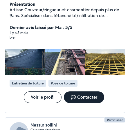
Présentation
Artisan Couvreur/zingueur et charpentier depuis plus de
9ans. Spécialiser dans l'étanchéité/infiltration de
couverture, toit plat j'effectue aussi des petites
réparation comme des plus gros travaux Professionnel
Dernier avis laissé par Ma : 5/5
et sérieux Tuiles / ardoise / Zinc / bac acier etc.. Tarif
Il y a 5 mois
bien
raisonnable et suivie personnalisé
Entretien de toiture
Pose de toiture
Voir le profil
Contacter
Particulier
Nassur soilihi