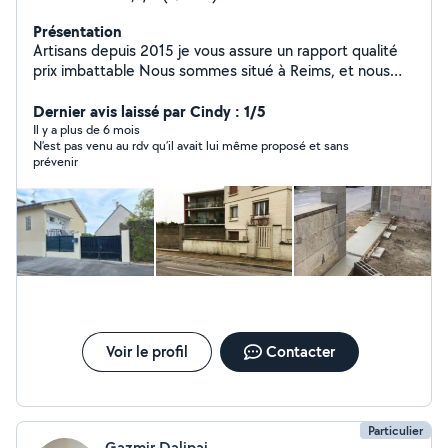
Présentation
Artisans depuis 2015 je vous assure un rapport qualité
prix imbattable Nous sommes situé à Reims, et nous
sommes une entreprise capable d'intervenir pour
plusieurs corps de métier. Nous avons également la
Dernier avis laissé par Cindy : 1/5
possibilité d'intervenir pour de la décoration d'intérieur
Il y a plus de 6 mois
N’est pas venu au rdv qu’il avait lui même proposé et sans
et aménagement extérieur. Nous avons des équipes
prévenir
jeunes qualifiées et dynamiques, qui nous permet donc
d'avancer rapidement dans votre projet. N'hésitez pas à
nous contacter pour un devis GRATUIT. Belle journée,de
la part de l'équipe SCR
Voir le profil
Contacter
Particulier
Gazmir Dalipaj