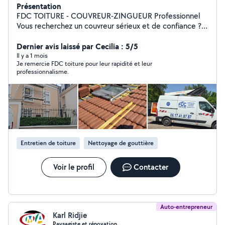
Présentation
FDC TOITURE - COUVREUR-ZINGUEUR Professionnel
Vous recherchez un couvreur sérieux et de confiance ?
FDC TOITURE vous accompagne pour tous vos travaux
de toiture Réparation de fuites Rénovation de toiture
Dernier avis laissé par Cecilia : 5/5
Nettoyage et démoussage Pose et remplacement de
Il y a 1 mois
Je remercie FDC toiture pour leur rapidité et leur
Velux Zinguerie (gouttières,solins) Isolation des combles
professionnalisme.
Toitures en tuiles,ardoises et bac acier *Garantie
Décennal *Devis gratuit *Intervention rapide *Travail
soigné *Prix compétitifs Nous intervenons auprès des
particuliers et des professionnels avec le souci d'un
travail de qualité et durable. Contacter FDC TOITURE
dès aujourd'hui pour échanger sur votre projet et
obtenir un devis gratuit Vous pouvez également
Entretien de toiture
Nettoyage de gouttière
consulté mon site internet Fdc toiture reims
Voir le profil
Contacter
Auto-entrepreneur
Karl Ridjie
Paysagiste et rénovation