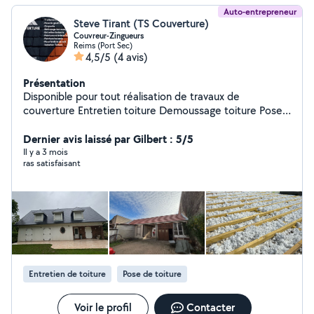
Auto-entrepreneur
Steve Tirant (TS Couverture)
Couvreur-Zingueurs
Reims (Port Sec)
4,5/5
(4 avis)
Présentation
Disponible pour tout réalisation de travaux de
couverture Entretien toiture Demoussage toiture Pose
de gouttière Recherche de fuite Démontage toiture
Dernier avis laissé par Gilbert : 5/5
tuile, ardoise ,zinc Pose de fenêtre de toit Zinguerie
Il y a 3 mois
ras satisfaisant
Entretien de toiture
Pose de toiture
Voir le profil
Contacter