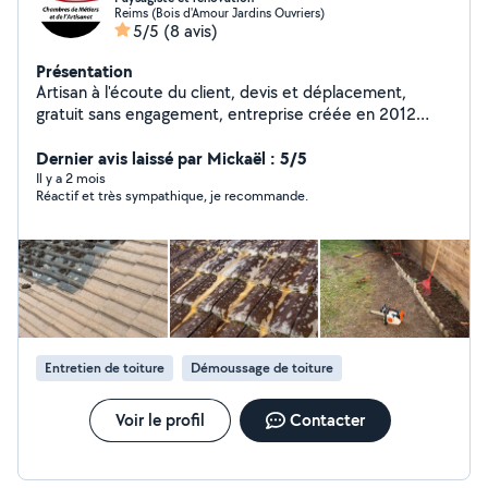
Reims (Bois d'Amour Jardins Ouvriers)
5/5
(8 avis)
Présentation
Artisan à l'écoute du client, devis et déplacement,
gratuit sans engagement, entreprise créée en 2012
artisan de Père, en fils, travaux soigner garantie
Dernier avis laissé par Mickaël : 5/5
Il y a 2 mois
Réactif et très sympathique, je recommande.
Entretien de toiture
Démoussage de toiture
Voir le profil
Contacter