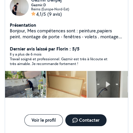
Gazmir.D
Reims (Europe-Nord-Est)
4,1/5
(9 avis)
Présentation
Bonjour, Mes compétences sont : peinture,papiers
peint. montage de porte - fenêtres - volets . montage
de cuisine . possage de parquet, carlage . je
d'expérience et de qualité de travail. Le travail sera
Dernier avis laissé par Florin : 5/5
accomplie comme convenue. (accès rapidement) pas
Il y a plus de 6 mois
Travail soigné et professionnel. Gazmir est très à l'écoute et
sérieux s'abstenir !
très aimable. Je recommande fortement !
Voir le profil
Contacter