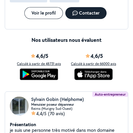
réparations ponctuelles) Interventions rapides en cas
de fuites ou d'infiltrations
Voir le profil
Contacter
Nos utilisateurs nous évaluent
4,6/5
4,6/5
Calculé à partir de 48731 avis
Calculé à partir de 66000 avis
Auto-entrepreneur
Sylvain Gobin (Helphome)
Menuisier poseur dépanneur
Reims (Murigny Sud-Ouest)
4,4/5
(70 avis)
Présentation
je suis une personne très motivé dans mon domaine