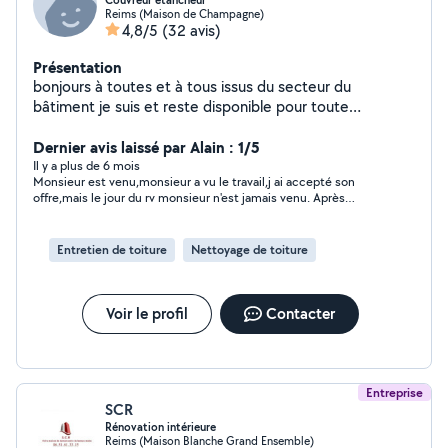
Couvreur étancheur
Reims (Maison de Champagne)
4,8/5
(32 avis)
Présentation
bonjours à toutes et à tous issus du secteur du
bâtiment je suis et reste disponible pour toute
demande. polyvalent je saurais répondre à vos attentes
merci et à très bientôt.
Dernier avis laissé par Alain : 1/5
Il y a plus de 6 mois
Monsieur est venu,monsieur a vu le travail,j ai accepté son
offre,mais le jour du rv monsieur n'est jamais venu. Après
plusieurs rappels aucune réponse de sa part. Ça aurait été
correct de donné la raison de sa part pourquoi il n'a pas pu venir
Entretien de toiture
Nettoyage de toiture
Voir le profil
Contacter
Entreprise
SCR
Rénovation intérieure
Reims (Maison Blanche Grand Ensemble)