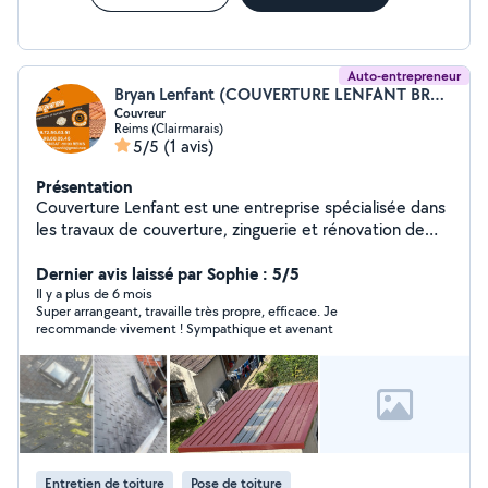
Auto-entrepreneur
Bryan Lenfant (COUVERTURE LENFANT BRYAN)
Couvreur
Reims (Clairmarais)
5/5
(1 avis)
Présentation
Couverture Lenfant est une entreprise spécialisée dans
les travaux de couverture, zinguerie et rénovation de
toitures. Forte de son savoir-faire et de son
professionnalisme, l'entreprise accompagne ses clients
Dernier avis laissé par Sophie : 5/5
particuliers comme professionnels dans tous leurs
Il y a plus de 6 mois
Super arrangeant, travaille très propre, efficace. Je
projets, qu'il s'agisse d'une construction neuve, d'une
recommande vivement ! Sympathique et avenant
rénovation ou d'un dépannage urgent. Notre mission est
de garantir à chaque client une toiture fiable, durable et
esthétique, parfaitement adaptée aux besoins de son
habitat. Nos services Pose et rénovation de toitures
(tuiles, ardoises, bac acier, zinc) Travaux de zinguerie
(gouttières, chéneaux, raccords d'étanchéité) Entretien
et nettoyage (démoussage, traitement hydrofuge,
Entretien de toiture
Pose de toiture