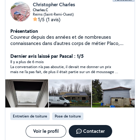
Christopher Charles
Charles.C
Reims (Saint-Remi-Ouest)
1/5
(1 avis)
Présentation
Couvreur depuis des années et de nombreuses
connaissances dans d'autres corps de métier Placo,
Peinture, Petite maçonnerie, Nettoyage de terrasse,
Nettoyage façade, Lavage de vitre N'hésitez pas à me
Dernier avis laissé par Pascal : 1/5
contacter
Il y a plus de 6 mois
La conversation n'a pas aboutie, il devait me donner un prix
mais ne l'a pas fait, de plus il était partie sur un dé moussage de
toit que je n'ai jamais demandé. Vous dites que les devis sont
fait le vendredi nous somme dimanche je n'ai toujours rien eu !
Entretien de toiture
Pose de toiture
Voir le profil
Contacter