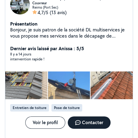
Couvreur
Reims (Port Sec)
4,7/5
(13 avis)
Présentation
Bonjour, je suis patron de la société DL multiservices je
vous propose mes services dans le décapage de
toiture, traitement hydrofuge. Remise en peinture,
changement de toiture à neuf réparation de toiture,
Dernier avis laissé par Anissa : 5/5
recherche de fuite, élagage abattage taille tonte de
Il y a 14 jours
intervention rapide !
pelouse, enlèvement, déchets verts. (Vous pouvez
retrouver ma page Google en marquant dans la barre
de recherche de Google DL, multiservices
Entretien de toiture
Pose de toiture
Voir le profil
Contacter