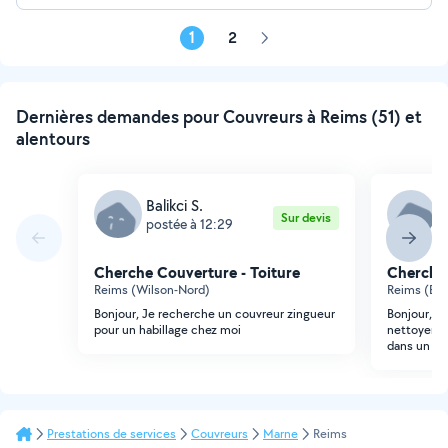
1
2
Page
suivante
Dernières demandes pour Couvreurs à Reims (51) et
alentours
Balikci S.
A
Sur devis
postée à 12:29
p
Cherche Couverture - Toiture
Cherche 
Reims (Wilson-Nord)
Reims (Eu
Bonjour, Je recherche un couvreur zingueur
Bonjour, j
pour un habillage chez moi
nettoyer g
dans un lau
Prestations de services
Couvreurs
Marne
Reims