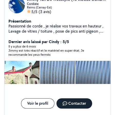
Cordiste
Reims (Cernay-Est)
5/5
(3 avis)
Présentation
Passionné de corde , je réalise vos travaux en hauteur ,
Lavage de vitres / toiture , pose de pics anti pigeon ,
abattage d'arbre ect .. Je loue également du matériel
type échafaudage et échelle sous réserve de caution ,
Dernier avis laissé par Cindy : 5/5
Au plaisir de vous rencontrer pour un éventuel chantier,
Il y a plus de 6 mois
Jimmy est très réactif et le matériel en super état. Je
recommande les yeux fermés
Voir le profil
Contacter