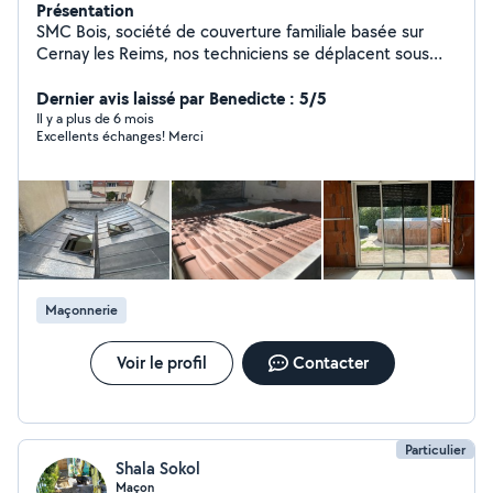
Présentation
SMC Bois, société de couverture familiale basée sur
Cernay les Reims, nos techniciens se déplacent sous
48h sur le secteur de 51 - 02 - 08, gratuitement afin de
faire un bilan sur vos besoins, et vous proposez les
Dernier avis laissé par Benedicte : 5/5
solutions adaptées à votre situation. Nous intervenons
Il y a plus de 6 mois
Excellents échanges! Merci
pour l'entretien et réparation de toiture, la zinguerie, la
pose de fenêtre de toit, le ravalement de votre façade
et l'isolation de votre maison.
Maçonnerie
Voir le profil
Contacter
Particulier
Shala Sokol
Maçon