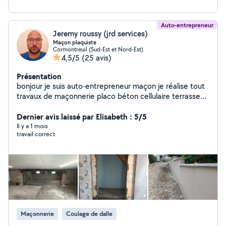
Auto-entrepreneur
Jeremy roussy (jrd services)
Maçon plaquiste
Cormontreuil (Sud-Est et Nord-Est)
4,5/5
(25 avis)
Présentation
bonjour je suis auto-entrepreneur maçon je réalise tout
travaux de maçonnerie placo béton cellulaire terrasse
carrelage parquet dallage ouverture enduit projeté et
démolition, pose de grillage..
Dernier avis laissé par Elisabeth : 5/5
Il y a 1 mois
travail correct
Maçonnerie
Coulage de dalle