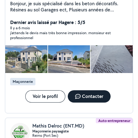
Bonjour, je suis spécialisé dans les beton décoratifs.
Résines au sol Garages ect, Plusieurs années de
l'expérience dans Betons Résines au sols et Clôtures
rigides/souples, Enduits, Placo, Carrelage, Pavé, Parquet
Dernier avis laissé par Hagere : 5/5
Stratifié, ect, ect, Béton : Béton Ciré, Désactive, Lave,
Il y a 6 mois
j'attends le devis mais très bonne impression. monsieur est
Imprimé, Coloré, Lisse, Boucharde, Balayé, Sablé, etc
professionnel
ect, Je suis également gérant d'entreprise "ALBA
Travaux" qui se situe a Reims Rénovation générale
Intérieure et extérieure, Pour toutes vos questions ou
renseignements ne hésiter pas à me contacter à tout
moment, Bien cordialement
Maçonnerie
Voir le profil
Contacter
Auto-entrepreneur
Mathis Delroc (ENT.MD)
Maçonnerie paysagiste
Reims (Port Sec)