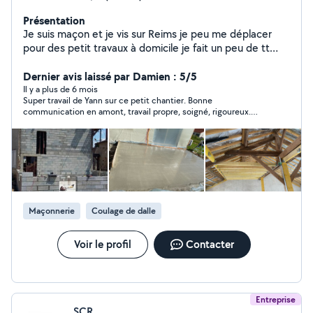
Présentation
Je suis maçon et je vis sur Reims je peu me déplacer
pour des petit travaux à domicile je fait un peu de tt
dans le bâtiment en passant au carrelage et au parquet
et à l enduit monocouche et traditionnel
Dernier avis laissé par Damien : 5/5
Il y a plus de 6 mois
Super travail de Yann sur ce petit chantier. Bonne
communication en amont, travail propre, soigné, rigoureux.
Yann est très sympa et de bons conseils. Je ferai appel à lui
sans hésiter pour mes prochains besoins.
Maçonnerie
Coulage de dalle
Voir le profil
Contacter
Entreprise
SCR