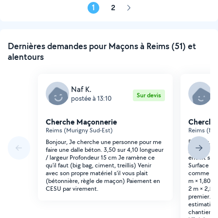
1
2
Page
suivante
Dernières demandes pour Maçons à Reims (51) et
alentours
Naf K.
K
Sur devis
postée à 13:10
p
Cherche Maçonnerie
Cherche
Reims (Murigny Sud-Est)
Reims (Neu
Bonjour, Je cherche une personne pour me
Bonjour, J
faire une dalle béton. 3,50 sur 4,10 longueur
personne e
/ largeur Profondeur 15 cm Je ramène ce
enduit sur
qu'il faut (big bag, ciment, treillis) Venir
Surface tot
avec son propre matériel s'il vous plait
comme suit
(bétonnière, règle de maçon) Paiement en
m × 1,80 m 
CESU par virement.
2 m × 2,50
premier. Je
estimation 
chantier se