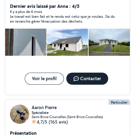
Puisards - Assainissement) Dispose de son propre
Dernier avis laissé par Anna : 4/5
matériel (2 Minipelles-Camions Bennes - Camions 8T et
Il y a plus de 6 mois
Le travail est bien fait et le rendu est celui que je voulais. J’ai du
26T) Gros Oeuvre (Fondations - Construction -
en revanche gérer l’évacuation des déchets.
Extension, Piscines et Terrasses ) Façades - Peintures
intérieurs et extérieurs Placo - Menuiseries Sols
(Carrelages - Parquets)
Voir le profil
Contacter
Particulier
Aaron Pierre
Spécialiste
Saint-Brice-Courcelles (Saint-Brice-Courcelles)
4,7/5
(165 avis)
Présentation