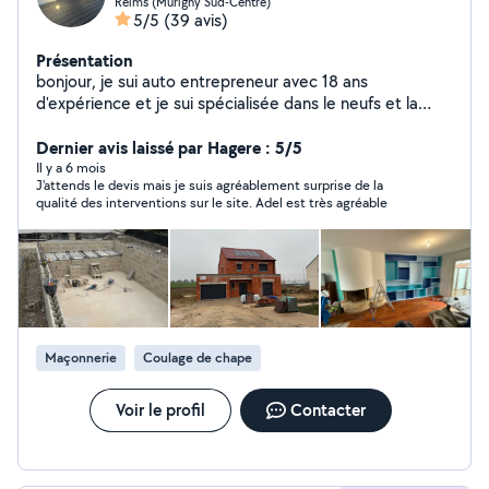
Reims (Murigny Sud-Centre)
5/5
(39 avis)
Présentation
bonjour, je sui auto entrepreneur avec 18 ans
d'expérience et je sui spécialisée dans le neufs et la
rénovation d'intérieure et extérieur,je sui disponible tous
les jours de la semaine, devis et déplacement gratuit et
Dernier avis laissé par Hagere : 5/5
n'hésite pour plus de renseignements à très bientôt .
Il y a 6 mois
J'attends le devis mais je suis agréablement surprise de la
qualité des interventions sur le site. Adel est très agréable
Maçonnerie
Coulage de chape
Voir le profil
Contacter