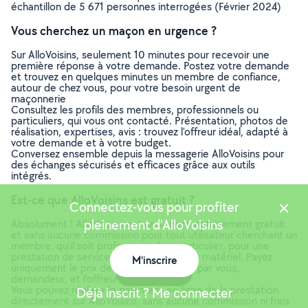
échantillon de 5 671 personnes interrogées (Février 2024)
Vous cherchez un maçon en urgence ?
Sur AlloVoisins, seulement 10 minutes pour recevoir une
première réponse à votre demande. Postez votre demande
et trouvez en quelques minutes un membre de confiance,
autour de chez vous, pour votre besoin urgent de
maçonnerie
Consultez les profils des membres, professionnels ou
particuliers, qui vous ont contacté. Présentation, photos de
réalisation, expertises, avis : trouvez l'offreur idéal, adapté à
votre demande et à votre budget.
Conversez ensemble depuis la messagerie AlloVoisins pour
des échanges sécurisés et efficaces grâce aux outils
intégrés.
Est-ce que AlloVoisins est gratuit ?
Connectez-vous pour profiter
pleinement d'AlloVoisins
Absolument ! AlloVoisins est un service entièrement gratuit
et sans aucune commission pour tout utilisateur cherchant un
membre, qu’il soit professionnel ou particulier, pour une
prestation de service ou une location de matériel. Payez
M'inscrire
uniquement le prix de la prestation, fixé par vous,
Carte
demandeur, et l’offreur.
Vous pouvez réaliser le paiement en ligne de la prestation
Déjà inscrit ? Me connecter
directement sur AlloVoisins, sans aucune commission ni frais