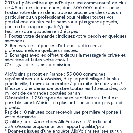
2013 et plébiscitée aujourd’hui par une communauté de plus
de 4,5 millions de membres, dont 300 000 professionnels.
Postez votre demande et trouvez proche de chez vous un
particulier ou un professionnel pour réaliser toutes vos
prestations, du plus petit besoin aux plus grands projets,
pour un bon rapport qualité/prix.
Facilitez votre quotidien en 3 étapes :
1. Postez votre demande : indiquez votre besoin en quelques
secondes.
2. Recevez des réponses d’offreurs particuliers et
professionnels en quelques minutes.
3. Echangez avec les offreurs depuis la messagerie privée et
sécurisée et faites votre choix !
C’est gratuit et sans commission !
AlloVoisins partout en France : 35 000 communes
représentées sur AlloVoisins, du plus petit village à la plus
grande ville, trouvez un membre à proximité de chez vous !
Efficace : Une demande postée toutes les 10 secondes, 3.6
millions de demandes postées par an
Généraliste : 1 250 types de besoins différents, tout est
possible sur AlloVoisins, du plus petit besoin aux plus grands
projets.
Rapide : 10 minutes pour recevoir une première réponse à
votre demande
Qualité / prix : 4 membres AlloVoisins sur 5* indiquent
qu’AlloVoisins propose un bon rapport qualité/prix
* Données issues d’une enquête AlloVoisins réalisée sur un