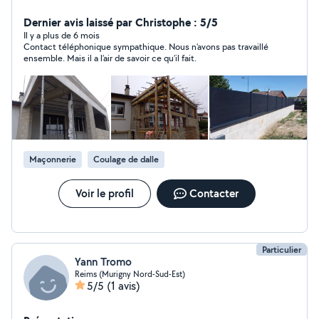
maisons,de garages, de piscines et de terrasses mais
aussi dans l'agrandissement et l'extension de maison, de
Dernier avis laissé par Christophe : 5/5
coffrage traditionnel, escalier,bricolage etc. Je suis prêt
Il y a plus de 6 mois
Contact téléphonique sympathique. Nous n’avons pas travaillé
à vous aider à réaliser vos projets de construction, de la
ensemble. Mais il a l’air de savoir ce qu’il fait.
planification à la finition avec un travail de qualité.
Souriez vous construisez :)
Maçonnerie
Coulage de dalle
Voir le profil
Contacter
Particulier
Yann Tromo
Reims (Murigny Nord-Sud-Est)
5/5
(1 avis)