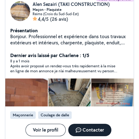
Alen Sezairi (TAKI CONSTRUCTION)
Maçon - Plaquiste
Reims (Croix du Sud-Sud-Est)
4,4/5
(26 avis)
Présentation
Bonjour. Professionnel et expérience dans tous travaux
extérieurs et intérieurs, charpente, plaquiste, enduit,
peinture, maçonnerie, dallage, coulage, construction
diverses, montage meuble cuisine équipée, etc...
Dernier avis laissé par Charlene : 1/5
Travaux sur devis, références sérieuses travail soigné.
Il y a 1 mois
Après avoir proposé un rendez-vous très rapidement à la mise
en ligne de mon annonce je n'ai malheureusement vu personne
venir au rendez-vous convenu et je n'ai eu ni message pour
prévenir, ni pour s'excuser, dommage, un contretemps ou un
oubli cela peut arriver, le tout étant de prévenir.
Maçonnerie
Coulage de dalle
Voir le profil
Contacter