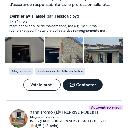
d'assurance responsabilité civile professionnelle et
décennales Dispose de son propre matériel Minipelles
de 1.7T et de 5T - Pelle de 8T Camions Bennes -
Dernier avis laissé par Jessica : 5/5
Camion 6.4 de 26T - Chargeur VRD (Terrassements -
Il y a 1 mois
réactif et à l'écoute de ma demande, m'a aiguillé sur ma
Démolitions - Évacuations - Micro station - Puisards -
recherche, pour l'instant je collecte des renseignements mais
Assainissements, et Réseaux) Gros Oeuvre (Fondations
pourquoi pas envisager une collaboration quand notre projet
- Construction - Extension, Piscines et Terrasses )
sera acté
Façades - Peintures intérieurs et extérieurs Plâtreries -
Menuiseries intérieurs et extérieurs
Maçonnerie
Réalisation de dalle en béton
Voir le profil
Contacter
Auto-entrepreneur
Yann Tromo (ENTREPRISE ROBERT)
Maçon et plaquiste
Reims (CROIX ROUGE UNIVERSITE-SUD-OUEST et EST)
4/5
(12 avis)