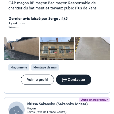
CAP maçon BP maçon Bac maçon Responsable de
chantier du bâtiment et travaux public Plus de 7ans
d'expérience sur le terrain
Dernier avis laissé par Serge : 4/5
Il y a 4 mois
Sérieux
Maçonnerie
Montage de mur
Voir le profil
Contacter
Auto-entrepreneur
Idrissa Sakanoko (Sakanoko Idrissa)
Maçon
Reims (Pays de France-Centre)