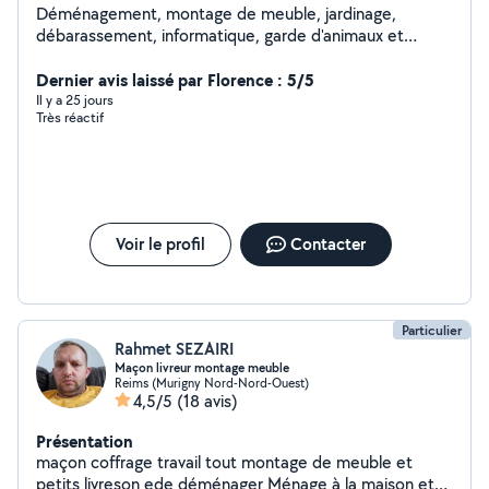
Déménagement, montage de meuble, jardinage,
débarassement, informatique, garde d'animaux et
d'enfants etc. Pour résumer, si vous avez besoin de
quelque chose, je sais presque tout faire et même si je
Dernier avis laissé par Florence : 5/5
ne sais pas le faire, je trouverai quelqu'un pour vous
Il y a 25 jours
Très réactif
aider
Voir le profil
Contacter
Particulier
Rahmet SEZAIRI
Maçon livreur montage meuble
Reims (Murigny Nord-Nord-Ouest)
4,5/5
(18 avis)
Présentation
maçon coffrage travail tout montage de meuble et
petits livreson ede déménager Ménage à la maison et