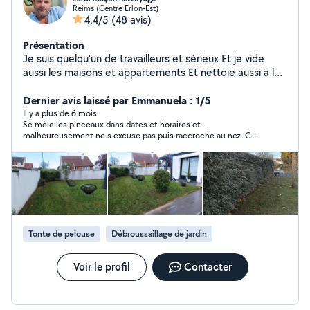
Reims (Centre Erlon-Est)
4,4/5
(48 avis)
Présentation
Je suis quelqu'un de travailleurs et sérieux Et je vide
aussi les maisons et appartements Et nettoie aussi a l
intérieur Et nettoie aussi les tombe
Dernier avis laissé par Emmanuela : 1/5
Il y a plus de 6 mois
Se mêle les pinceaux dans dates et horaires et
malheureusement ne s excuse pas puis raccroche au nez. C
est dommage. Une erreur cela peut arriver mais se vexer quand
le client le fait remarquer est dommage voir immature comme
comportement alors qu il s agirait de simplement proposer une
autre date dans les créneaux proposés.
Tonte de pelouse
Débroussaillage de jardin
Voir le profil
Contacter