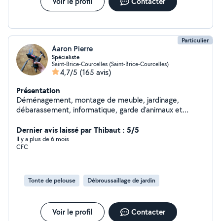
Voir le profil
Contacter
Particulier
Aaron Pierre
Spécialiste
Saint-Brice-Courcelles (Saint-Brice-Courcelles)
4,7/5
(165 avis)
Présentation
Déménagement, montage de meuble, jardinage,
débarassement, informatique, garde d'animaux et
d'enfants etc. Pour résumer, si vous avez besoin de
quelque chose, je sais presque tout faire et même si je
Dernier avis laissé par Thibaut : 5/5
ne sais pas le faire, je trouverai quelqu'un pour vous
Il y a plus de 6 mois
CFC
aider
Tonte de pelouse
Débroussaillage de jardin
Voir le profil
Contacter