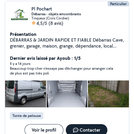
Particulier
Pl Pochart
Débarras - objets emcombrants
Tinqueux (Croix Cordier)
4,5/5
(8 avis)
Présentation
DÉBARRAS & JARDIN RAPIDE ET FIABLE Débarras Cave,
grenier, garage, maison, grange, dépendance, local
encombré Objets encombrants Meubles,
électroménager, matelas, cartons, ferraille, bois et
Dernier avis laissé par Ayoub : 1/5
divers encombrants Jardin et extérieur Tonte de
Il y a 14 jours
Beaucoup trop cher n’essaye pas d’échanger pour arranger cela
pelouse, enlèvement de déchets verts, abris
de plus est pas très poli
encombrés Pourquoi me choisir ? Sérieux, ponctuel et
soigneux Travail propre et respectueux de vos lieux
Disponible en semaine et week-end sur Reims et 40
kilomètres au alentours Contactez-moi avec détails ou
photos pour un devis rapide. Merci
Tonte de pelouse
Voir le profil
Contacter