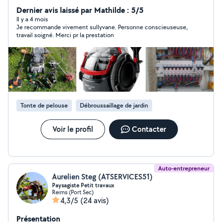
toiture,paysagiste, montage de meubles, piscine,
Dernier avis laissé par Mathilde : 5/5
nettoyage pc et console de jeux ,je loue aussi matériel
Il y a 4 mois
Je recommande vivement sullyvane. Personne conscieuseuse,
Karcher et .extracteur injecteur bissel pro Ma conjointe
travail soigné. Merci pr la prestation
vous propose ses services pour vous aider dans le
repassage (12 de l'heure) à notre domicile, elle vous
propose également de l'aide à domicile (elle exerce le
métier d'aide-soignante), garde d'enfants et jardinage.
Elle peut également vous aider dans tout ce qui
administratif notamment impôt et gestion de votre
budget. Titulaire d'un BAC ST2S, d'un CQP Assistante
Tonte de pelouse
Débroussaillage de jardin
Médicale
Voir le profil
Contacter
Auto-entrepreneur
Aurelien Steg (ATSERVICES51)
Paysagiste Petit travaux
Reims (Port Sec)
4,3/5
(24 avis)
Présentation