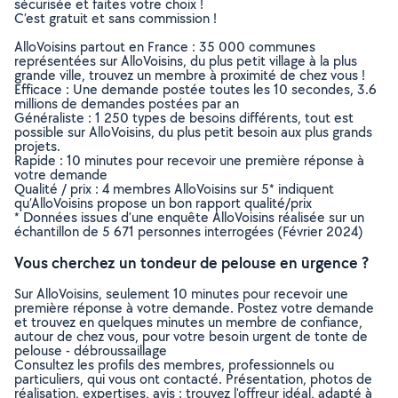
sécurisée et faites votre choix !
C’est gratuit et sans commission !
AlloVoisins partout en France : 35 000 communes
représentées sur AlloVoisins, du plus petit village à la plus
grande ville, trouvez un membre à proximité de chez vous !
Efficace : Une demande postée toutes les 10 secondes, 3.6
millions de demandes postées par an
Généraliste : 1 250 types de besoins différents, tout est
possible sur AlloVoisins, du plus petit besoin aux plus grands
projets.
Rapide : 10 minutes pour recevoir une première réponse à
votre demande
Qualité / prix : 4 membres AlloVoisins sur 5* indiquent
qu’AlloVoisins propose un bon rapport qualité/prix
* Données issues d’une enquête AlloVoisins réalisée sur un
échantillon de 5 671 personnes interrogées (Février 2024)
Vous cherchez un tondeur de pelouse en urgence ?
Sur AlloVoisins, seulement 10 minutes pour recevoir une
première réponse à votre demande. Postez votre demande
et trouvez en quelques minutes un membre de confiance,
autour de chez vous, pour votre besoin urgent de tonte de
pelouse - débroussaillage
Consultez les profils des membres, professionnels ou
particuliers, qui vous ont contacté. Présentation, photos de
réalisation, expertises, avis : trouvez l'offreur idéal, adapté à