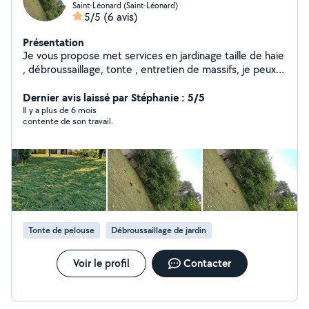
Saint-Léonard (Saint-Léonard)
5/5
(6 avis)
Présentation
Je vous propose met services en jardinage taille de haie
, débroussaillage, tonte , entretien de massifs, je peux
également poser de la bâche ou toile pour vos massifs ,
je peux faire également autour des entreprises et faire
Dernier avis laissé par Stéphanie : 5/5
des évacuations a la déchèterie
Il y a plus de 6 mois
contente de son travail.
Tonte de pelouse
Débroussaillage de jardin
Voir le profil
Contacter