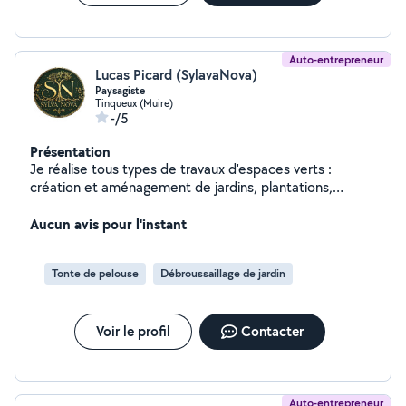
Auto-entrepreneur
Lucas Picard (SylavaNova)
Paysagiste
Tinqueux (Muire)
-/5
Présentation
Je réalise tous types de travaux d'espaces verts :
création et aménagement de jardins, plantations,
engazonnement, ainsi que l'entretien (tonte, taille,
débroussaillage, nettoyage). Intervention rapide, travail
Aucun avis pour l'instant
soigné et conseils adaptés à vos besoins. Contactez-
moi pour un devis.
Tonte de pelouse
Débroussaillage de jardin
Voir le profil
Contacter
Auto-entrepreneur