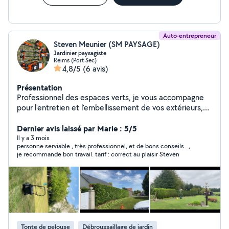
Auto-entrepreneur
Steven Meunier (SM PAYSAGE)
Jardinier paysagiste
Reims (Port Sec)
4,8/5
(6 avis)
Présentation
Professionnel des espaces verts, je vous accompagne
pour l'entretien et l'embellissement de vos extérieurs,
que vous soyez particulier, syndic ou entreprise. Je vous
propose des prestations soignées, rapides et au juste
Dernier avis laissé par Marie : 5/5
prix : Tonte de pelouse Taille de haies, arbustes et
Il y a 3 mois
personne serviable , très professionnel, et de bons conseils.. ,
arbres Débroussaillage Désherbage et nettoyage de
je recommande bon travail. tarif : correct au plaisir Steven
jardin Évacuation des déchets verts Remise en état de
jardins Petits aménagements paysagers ️ Matériel
professionnel Intervention rapide Devis gratuit Travail
propre et soigné Votre jardin mérite d'être entretenu
par un professionnel sérieux. N'hésitez pas à me
contacter pour discuter de votre projet !
Tonte de pelouse
Débroussaillage de jardin