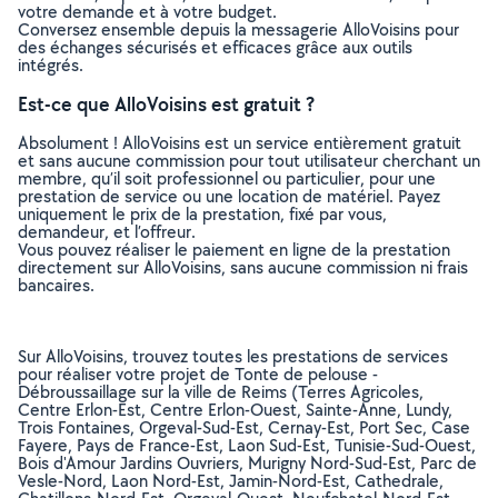
votre demande et à votre budget.
Conversez ensemble depuis la messagerie AlloVoisins pour
des échanges sécurisés et efficaces grâce aux outils
intégrés.
Est-ce que AlloVoisins est gratuit ?
Absolument ! AlloVoisins est un service entièrement gratuit
et sans aucune commission pour tout utilisateur cherchant un
membre, qu’il soit professionnel ou particulier, pour une
prestation de service ou une location de matériel. Payez
uniquement le prix de la prestation, fixé par vous,
demandeur, et l’offreur.
Vous pouvez réaliser le paiement en ligne de la prestation
directement sur AlloVoisins, sans aucune commission ni frais
bancaires.
Sur AlloVoisins, trouvez toutes les prestations de services
pour réaliser votre projet de Tonte de pelouse -
Débroussaillage sur la ville de Reims (Terres Agricoles,
Centre Erlon-Est, Centre Erlon-Ouest, Sainte-Anne, Lundy,
Trois Fontaines, Orgeval-Sud-Est, Cernay-Est, Port Sec, Case
Fayere, Pays de France-Est, Laon Sud-Est, Tunisie-Sud-Ouest,
Bois d'Amour Jardins Ouvriers, Murigny Nord-Sud-Est, Parc de
Vesle-Nord, Laon Nord-Est, Jamin-Nord-Est, Cathedrale,