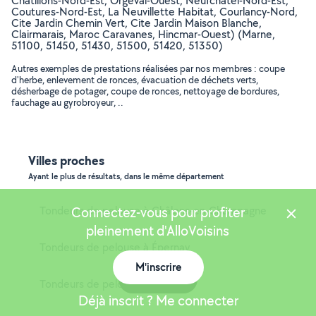
Chatillons-Nord-Est, Orgeval-Ouest, Neufchatel-Nord-Est,
Coutures-Nord-Est, La Neuvillette Habitat, Courlancy-Nord,
Cite Jardin Chemin Vert, Cite Jardin Maison Blanche,
Clairmarais, Maroc Caravanes, Hincmar-Ouest) (Marne,
51100, 51450, 51430, 51500, 51420, 51350)
Autres exemples de prestations réalisées par nos membres : coupe
d'herbe, enlevement de ronces, évacuation de déchets verts,
désherbage de potager, coupe de ronces, nettoyage de bordures,
fauchage au gyrobroyeur, ..
Villes proches
Ayant le plus de résultats, dans le même département
Tondeurs de pelouse à Châlons-en-Champagne
Connectez-vous pour profiter
pleinement d'AlloVoisins
Tondeurs de pelouse à Épernay
M'inscrire
Carte
Tondeurs de pelouse à Tinqueux
Déjà inscrit ? Me connecter