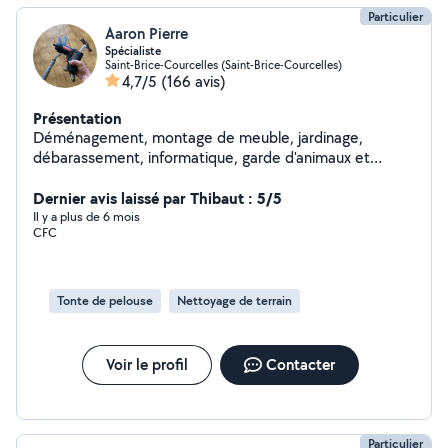
Particulier
Aaron Pierre
Spécialiste
Saint-Brice-Courcelles (Saint-Brice-Courcelles)
4,7/5
(166 avis)
Présentation
Déménagement, montage de meuble, jardinage,
débarassement, informatique, garde d'animaux et
d'enfants etc. Pour résumer, si vous avez besoin de
quelque chose, je sais presque tout faire et même si je
Dernier avis laissé par Thibaut : 5/5
ne sais pas le faire, je trouverai quelqu'un pour vous
Il y a plus de 6 mois
CFC
aider
Tonte de pelouse
Nettoyage de terrain
Voir le profil
Contacter
Particulier