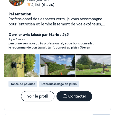
Reims (Port Sec)
4,8/5
(6 avis)
Présentation
Professionnel des espaces verts, je vous accompagne
pour l'entretien et l'embellissement de vos extérieurs,
que vous soyez particulier, syndic ou entreprise. Je vous
propose des prestations soignées, rapides et au juste
Dernier avis laissé par Marie : 5/5
prix : Tonte de pelouse Taille de haies, arbustes et
Il y a 3 mois
personne serviable , très professionnel, et de bons conseils.. ,
arbres Débroussaillage Désherbage et nettoyage de
je recommande bon travail. tarif : correct au plaisir Steven
jardin Évacuation des déchets verts Remise en état de
jardins Petits aménagements paysagers ️ Matériel
professionnel Intervention rapide Devis gratuit Travail
propre et soigné Votre jardin mérite d'être entretenu
par un professionnel sérieux. N'hésitez pas à me
contacter pour discuter de votre projet !
Tonte de pelouse
Débroussaillage de jardin
Voir le profil
Contacter