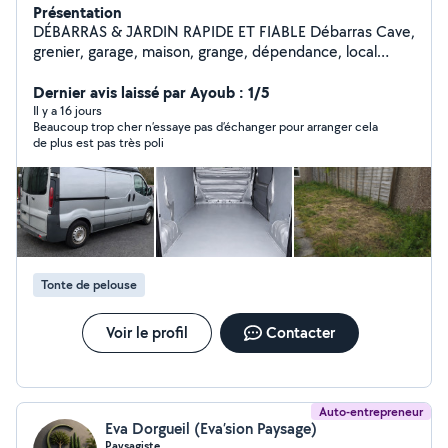
Présentation
DÉBARRAS & JARDIN RAPIDE ET FIABLE Débarras Cave,
grenier, garage, maison, grange, dépendance, local
encombré Objets encombrants Meubles,
électroménager, matelas, cartons, ferraille, bois et
Dernier avis laissé par Ayoub : 1/5
divers encombrants Jardin et extérieur Tonte de
Il y a 16 jours
Beaucoup trop cher n’essaye pas d’échanger pour arranger cela
pelouse, enlèvement de déchets verts, abris
de plus est pas très poli
encombrés Pourquoi me choisir ? Sérieux, ponctuel et
soigneux Travail propre et respectueux de vos lieux
Disponible en semaine et week-end sur Reims et 40
kilomètres au alentours Contactez-moi avec détails ou
photos pour un devis rapide. Merci
Tonte de pelouse
Voir le profil
Contacter
Auto-entrepreneur
Eva Dorgueil (Eva’sion Paysage)
Paysagiste