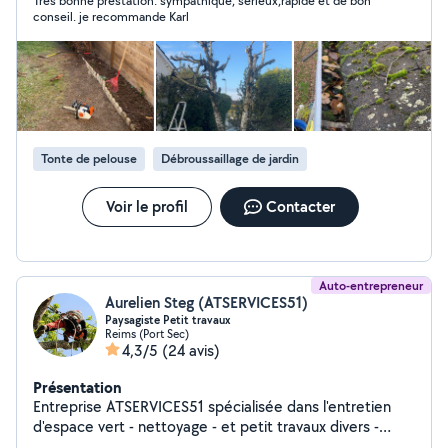
Très bonne prestation. sympathique, sérieux,rapide et de bon
conseil. je recommande Karl
Tonte de pelouse
Débroussaillage de jardin
Voir le profil
Contacter
Auto-entrepreneur
Aurelien Steg (ATSERVICES51)
Paysagiste Petit travaux
Reims (Port Sec)
4,3/5
(24 avis)
Présentation
Entreprise ATSERVICES51 spécialisée dans l'entretien
d'espace vert - nettoyage - et petit travaux divers -
petites maçonnerie - pose de clôture