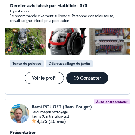
toiture,paysagiste, montage de meubles, piscine,
Dernier avis laissé par Mathilde : 5/5
nettoyage pc et console de jeux ,je loue aussi matériel
Il y a 4 mois
Je recommande vivement sullyvane. Personne conscieuseuse,
Karcher et .extracteur injecteur bissel pro Ma conjointe
travail soigné. Merci pr la prestation
vous propose ses services pour vous aider dans le
repassage (12 de l'heure) à notre domicile, elle vous
propose également de l'aide à domicile (elle exerce le
métier d'aide-soignante), garde d'enfants et jardinage.
Elle peut également vous aider dans tout ce qui
administratif notamment impôt et gestion de votre
budget. Titulaire d'un BAC ST2S, d'un CQP Assistante
Tonte de pelouse
Débroussaillage de jardin
Médicale
Voir le profil
Contacter
Auto-entrepreneur
Remi POUGET (Remi Pouget)
Jardi maçon nettoyage
Reims (Centre Erlon-Est)
4,4/5
(48 avis)
Présentation