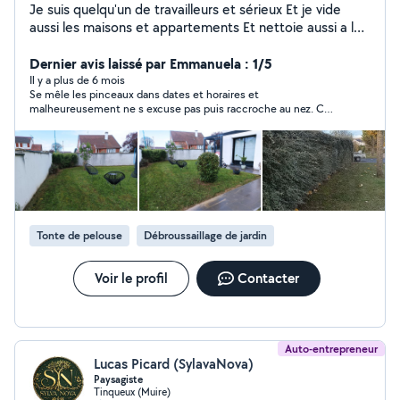
Je suis quelqu'un de travailleurs et sérieux Et je vide
aussi les maisons et appartements Et nettoie aussi a l
intérieur Et nettoie aussi les tombe
Dernier avis laissé par Emmanuela : 1/5
Il y a plus de 6 mois
Se mêle les pinceaux dans dates et horaires et
malheureusement ne s excuse pas puis raccroche au nez. C
est dommage. Une erreur cela peut arriver mais se vexer quand
le client le fait remarquer est dommage voir immature comme
comportement alors qu il s agirait de simplement proposer une
autre date dans les créneaux proposés.
Tonte de pelouse
Débroussaillage de jardin
Voir le profil
Contacter
Auto-entrepreneur
Lucas Picard (SylavaNova)
Paysagiste
Tinqueux (Muire)