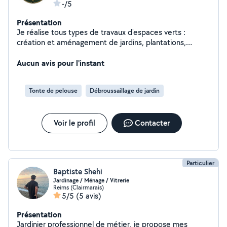
-/5
Présentation
Je réalise tous types de travaux d'espaces verts :
création et aménagement de jardins, plantations,
engazonnement, ainsi que l'entretien (tonte, taille,
débroussaillage, nettoyage). Intervention rapide, travail
Aucun avis pour l'instant
soigné et conseils adaptés à vos besoins. Contactez-
moi pour un devis.
Tonte de pelouse
Débroussaillage de jardin
Voir le profil
Contacter
Particulier
Baptiste Shehi
Jardinage / Ménage / Vitrerie
Reims (Clairmarais)
5/5
(5 avis)
Présentation
Jardinier professionnel de métier, je propose mes