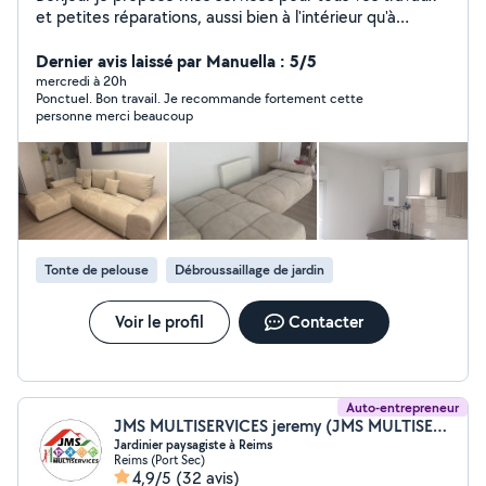
et petites réparations, aussi bien à l'intérieur qu'à
l'extérieur de votre logement. Disponible rapidement
N'hésitez pas à me contacter pour discuter de votre
Dernier avis laissé par Manuella : 5/5
projet ! Disponible tout la semaine de samedi jusqu'à
mercredi à 20h
Ponctuel. Bon travail. Je recommande fortement cette
samedi H24 .
personne merci beaucoup
Tonte de pelouse
Débroussaillage de jardin
Voir le profil
Contacter
Auto-entrepreneur
JMS MULTISERVICES jeremy (JMS MULTISERVICES)
Jardinier paysagiste à Reims
Reims (Port Sec)
4,9/5
(32 avis)