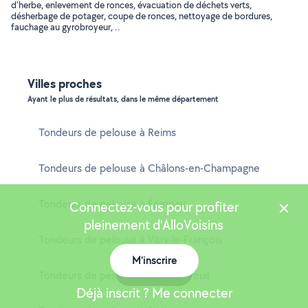
d'herbe, enlevement de ronces, évacuation de déchets verts,
désherbage de potager, coupe de ronces, nettoyage de bordures,
fauchage au gyrobroyeur, ..
Villes proches
Ayant le plus de résultats, dans le même département
Tondeurs de pelouse à Reims
Tondeurs de pelouse à Châlons-en-Champagne
Tondeurs de pelouse à Épernay
Connectez-vous pour profiter
pleinement d'AlloVoisins
Tondeurs de pelouse à Vitry-le-François
M'inscrire
Carte
Tondeurs de pelouse à Cormontreuil
Déjà inscrit ? Me connecter