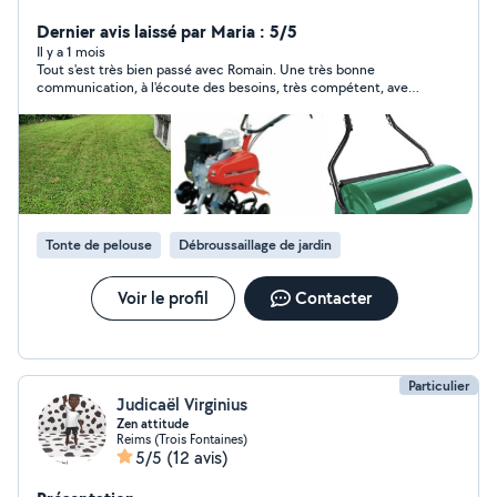
multiservices.
Dernier avis laissé par Maria : 5/5
Il y a 1 mois
Tout s'est très bien passé avec Romain. Une très bonne
communication, à l'écoute des besoins, très compétent, avec
un travail impeccable. Je recommande à 100%.
Tonte de pelouse
Débroussaillage de jardin
Voir le profil
Contacter
Particulier
Judicaël Virginius
Zen attitude
Reims (Trois Fontaines)
5/5
(12 avis)