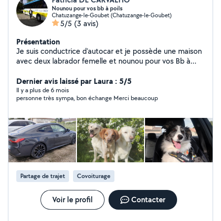
Nounou pour vos bb à poils
Chatuzange-le-Goubet (Chatuzange-le-Goubet)
5/5
(3 avis)
Présentation
Je suis conductrice d'autocar et je possède une maison
avec deux labrador femelle et nounou pour vos Bb à
poils chiens de toute taille et chat. J'aime bien jardiner.
Je peux être votre voiturier pour vous accompagner le
Dernier avis laissé par Laura : 5/5
jour de votre mariage ou EVJF avec ma belle berline
Il y a plus de 6 mois
personne très sympa, bon échange Merci beaucoup
BMW ou véhicule que vous aurez loué. J'adore les
randonnées et promener mes labradors, la danse de
salon, la cuisine en général et surtout la pogne que je
fais, conduire sur de longs trajets comme le Portugal
mon pays coup de coeur. Je suis avenante, dynamique,
aimant voyager, et surtout adorant les chiens. Attention
je ne peux pas répondre aux demandes réservées aux
abonnés premier !!!
Partage de trajet
Covoiturage
Voir le profil
Contacter