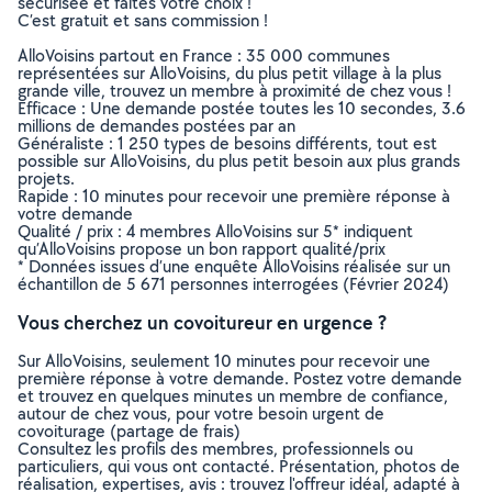
sécurisée et faites votre choix !
C’est gratuit et sans commission !
AlloVoisins partout en France : 35 000 communes
représentées sur AlloVoisins, du plus petit village à la plus
grande ville, trouvez un membre à proximité de chez vous !
Efficace : Une demande postée toutes les 10 secondes, 3.6
millions de demandes postées par an
Généraliste : 1 250 types de besoins différents, tout est
possible sur AlloVoisins, du plus petit besoin aux plus grands
projets.
Rapide : 10 minutes pour recevoir une première réponse à
votre demande
Qualité / prix : 4 membres AlloVoisins sur 5* indiquent
qu’AlloVoisins propose un bon rapport qualité/prix
* Données issues d’une enquête AlloVoisins réalisée sur un
échantillon de 5 671 personnes interrogées (Février 2024)
Vous cherchez un covoitureur en urgence ?
Sur AlloVoisins, seulement 10 minutes pour recevoir une
première réponse à votre demande. Postez votre demande
et trouvez en quelques minutes un membre de confiance,
autour de chez vous, pour votre besoin urgent de
covoiturage (partage de frais)
Consultez les profils des membres, professionnels ou
particuliers, qui vous ont contacté. Présentation, photos de
réalisation, expertises, avis : trouvez l'offreur idéal, adapté à