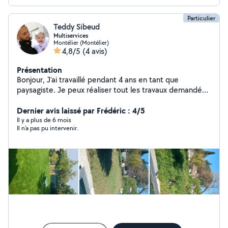
Particulier
Teddy Sibeud
Multiservices
Montélier (Montélier)
4,8/5
(4 avis)
Présentation
Bonjour, J'ai travaillé pendant 4 ans en tant que
paysagiste. Je peux réaliser tout les travaux demandés
sauf élagage. J'ai aussi travaillé 4 ans en tant que maçon.
Malheureusement je n'ai pas touché à l'électricité, le
Dernier avis laissé par Frédéric : 4/5
carrelage, le placo et la peinture. Je ne fais pas payer à
Il y a plus de 6 mois
Il n'a pas pu intervenir.
l'heure mais à la tâche. N'hésitez pas à m'envoyer une
demande je répondrai le plus rapidement possible.