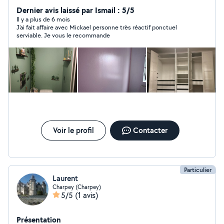
de nuit Disponible pour petits travaux, je peux aussi
Dernier avis laissé par Ismail : 5/5
débarrasser les maisons, petite course, etc .... Plus de
Il y a plus de 6 mois
J’ai fait affaire avec Mickael personne très réactif ponctuel
questions n'hésitez pas à me demander ou à me
serviable. Je vous le recommande
proposer horaires à définir et rémunération à définir
aussi ensemble
Voir le profil
Contacter
Particulier
Laurent
Charpey (Charpey)
5/5
(1 avis)
Présentation