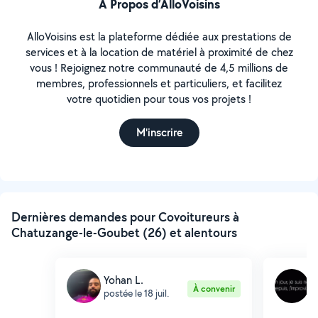
À Propos d’AlloVoisins
AlloVoisins est la plateforme dédiée aux prestations de
services et à la location de matériel à proximité de chez
vous ! Rejoignez notre communauté de 4,5 millions de
membres, professionnels et particuliers, et facilitez
votre quotidien pour tous vos projets !
M'inscrire
Dernières demandes pour Covoitureurs à
Chatuzange-le-Goubet (26) et alentours
Yohan L.
S
À convenir
postée le 18 juil.
p