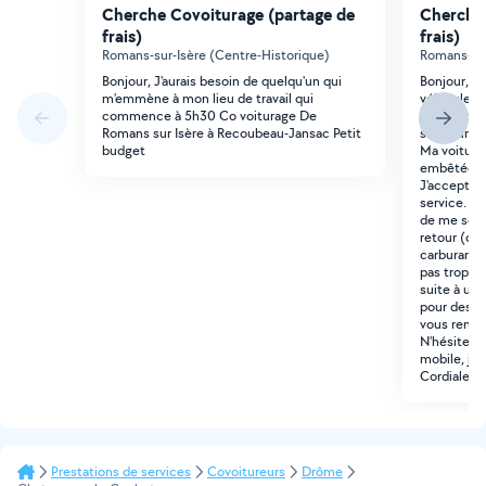
Cherche Covoiturage (partage de
Cherche 
frais)
frais)
Romans-sur-Isère (Centre-Historique)
Romans-sur
Bonjour, J'aurais besoin de quelqu'un qui
Bonjour, J
m'emmène à mon lieu de travail qui
véhicule, e
commence à 5h30 Co voiturage De
permettre d
Romans sur Isère à Recoubeau-Jansac Petit
structure m
budget
Ma voiture 
embêtée, d
J'accepte 
service. O
de me servi
retour (co
carburant 
pas trop go
suite à un
pour des so
vous remer
N'hésitez 
mobile, je 
Cordialeme
Prestations de services
Covoitureurs
Drôme