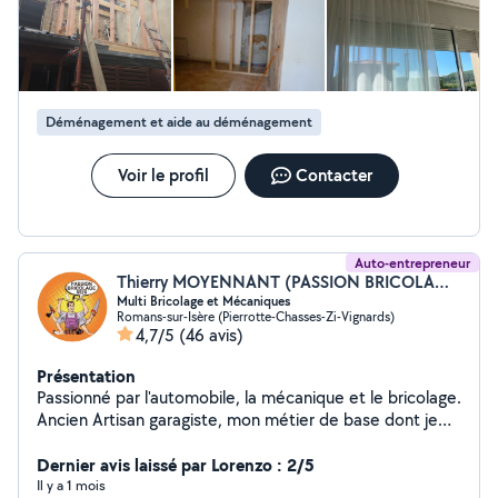
et soigneuse, avec de l'expérience dans plusieurs
domaines du bâtiment et des travaux manuels.
Disponible à partir de 16h en semaine, ainsi que les
week-ends et jours fériés. N'hésitez pas à me contacter
en message privé pour discuter de votre besoin. Merci à
Déménagement et aide au déménagement
bientôt
Voir le profil
Contacter
Auto-entrepreneur
Thierry MOYENNANT (PASSION BRICOLAGE 6926)
Multi Bricolage et Mécaniques
Romans-sur-Isère (Pierrotte-Chasses-Zi-Vignards)
4,7/5
(46 avis)
Présentation
Passionné par l'automobile, la mécanique et le bricolage.
Ancien Artisan garagiste, mon métier de base dont je
suis diplômé. Je suis en mesure de réparer votre
véhicule et toutes autres machines motorisées.
Dernier avis laissé par Lorenzo : 2/5
Passionné de bricolage, je suis en mesure d'effectuer de
Il y a 1 mois