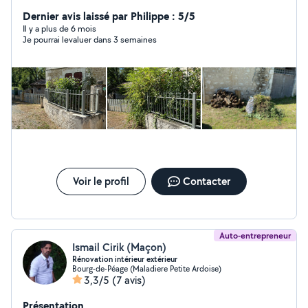
quotidien. Que ce soit ponctuel ou régulier. Vous
manquez de temps ou de compétences dans certains
Dernier avis laissé par Philippe : 5/5
domaines ? De la tonte au bricolage tout travaux, du
Il y a plus de 6 mois
Je pourrai levaluer dans 3 semaines
ménage aux courses, TLG Services est là pour satisfaire
vos demandes. Contacte: o6..5.8. 6/9 83. 44
Voir le profil
Contacter
Auto-entrepreneur
Ismail Cirik (Maçon)
Rénovation intérieur extérieur
Bourg-de-Péage (Maladiere Petite Ardoise)
3,3/5
(7 avis)
Présentation