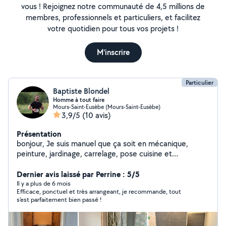
vous ! Rejoignez notre communauté de 4,5 millions de
membres, professionnels et particuliers, et facilitez
votre quotidien pour tous vos projets !
M'inscrire
Particulier
Baptiste Blondel
Homme à tout faire
Mours-Saint-Eusèbe (Mours-Saint-Eusèbe)
3,9/5
(10 avis)
Présentation
bonjour, Je suis manuel que ça soit en mécanique,
peinture, jardinage, carrelage, pose cuisine et
menuiseries etc, je me propose aussi pour garder vos
chien je suis moi même propriétaire d'un Labrador de 7
Dernier avis laissé par Perrine : 5/5
ans très sociable et très joueur, n'hésitez pas à me
Il y a plus de 6 mois
Efficace, ponctuel et très arrangeant, je recommande, tout
contacter.
s'est parfaitement bien passé !