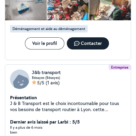
Déménagement et aide au déménagement
Voir le profil
Contacter
Entreprise
J&b transport
Bésayes (Bésayes)
5/5
(1 avis)
Présentation
J & B Transport est le choix incontournable pour tous
vos besoins de transport routier à Lyon. cette
entreprise se distingue par son engagement à offrir un
service de qualité supérieure à un prix compétitif. Que
Dernier avis laissé par Larbi : 5/5
vous ayez besoin de transporter des marchandises sur
Il y a plus de 6 mois
bien
de courtes