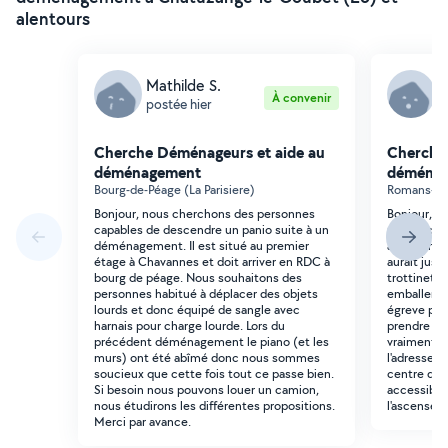
alentours
Mathilde S.
N
À convenir
postée hier
p
Cherche Déménageurs et aide au
Cherche
déménagement
déména
Bourg-de-Péage (La Parisiere)
Romans-sur-
Bonjour, nous cherchons des personnes
Bonjour, j'
capables de descendre un panio suite à un
m'aider po
déménagement. Il est situé au premier
aurait un c
étage à Chavannes et doit arriver en RDC à
aurait just
bourg de péage. Nous souhaitons des
trottinette
personnes habitué à déplacer des objets
emballer , i
lourds et donc équipé de sangle avec
égreve pou
harnais pour charge lourde. Lors du
prendre mon
précédent déménagement le piano (et les
vraiment pa
murs) ont été abîmé donc nous sommes
l'adresse 
soucieux que cette fois tout ce passe bien.
centre de g
Si besoin nous pouvons louer un camion,
accessible 
nous étudirons les différentes propositions.
l'ascenseu
Merci par avance.