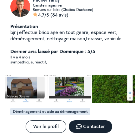
Cariste magasinier
Romans-sur-Isère (Chatiou-Duchesne)
4,7/5
(84 avis)
Présentation
bjr j effectue bricolage en tout genre, espace vert,
déménagement, nettoyage maison,terasse, vehicule
toiture etc étudie toutes proposition personne
ponctuelle et sérieuse merci
Dernier avis laissé par Dominique : 5/5
Il y a 4 mois
sympathique, réactif,
Déménagement et aide au déménagement
Voir le profil
Contacter