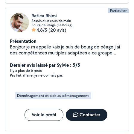
Particulier
Rafica Rhimi
Besoin d un coup de main
Bourg-de-Péage (Le Bourg)
4,8/5
(20 avis)
Présentation
Bonjour je m appelle kais je suis de bourg de péage j ai
des compétences multiples adaptées a ce groupe
entre voisins. Donc disponible pour entretien nettoyage
vitres surfaces réparations aide au déménagement...
Dernier avis laissé par Sylvie : 5/5
Il y a plus de 6 mois
Pas fait affaire, je ne connais pas
Déménagement et aide au déménagement
Voir le profil
Contacter