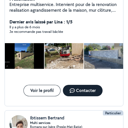
Entreprise multiservice. Intervient pour de la renovation
realisation agrandissement de la maison, mur clôture,
seuil pilier platrier peintre ,pose de
carrelage,placo,enduit,abattage ellagage..
Dernier avis laissé par Lina : 1/5
Il y a plus de 6 mois
Je recommande pas travail bâclée
Voir le profil
Contacter
Particulier
Ibtissem Bertrand
Multi services
Romans-sur-Isère (Presle-Mat-Batie)