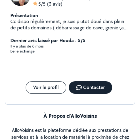
5/5
(3 avis)
Présentation
Cc dispo régulièrement, je suis plutôt doué dans plein
de petits domaines ( débarrassage de cave, grenier,abri
ect....oui on est égaux aux hommes et on peut s'en
passer....) , Dame de compagnie,gros menage a fond (
Dernier avis laissé par Houda : 5/5
avant ou après déménagement, sinistres, peindre,
Il y a plus de 6 mois
belle échange
detapisser, transport médecin, chercher un petit
meuble,courses , service mariage ou traiteur, fêtes,
baptême ou tout autre et encore tant de choses....tjrs
avec le sourire plutôt ponctuel et sympa : )
Voir le profil
Contacter
À Propos d’AlloVoisins
AlloVoisins est la plateforme dédiée aux prestations de
services et à la location de matériel à proximité de chez