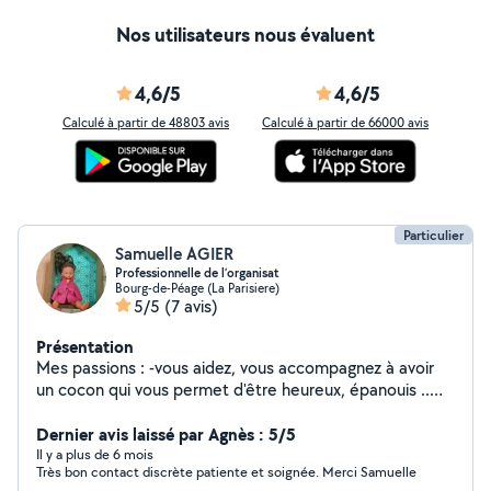
Nos utilisateurs nous évaluent
4,6/5
4,6/5
Calculé à partir de 48803 avis
Calculé à partir de 66000 avis
Particulier
Samuelle AGIER
Professionnelle de l’organisat
Bourg-de-Péage (La Parisiere)
5/5
(7 avis)
Présentation
Mes passions : -vous aidez, vous accompagnez à avoir
un cocon qui vous permet d'être heureux, épanouis ..
Mes actions : Trie-Désemcombre-Agence -Réorganise-
Aménage-Décore créee des lieux de vies, espaces de
Dernier avis laissé par Agnès : 5/5
travails, jardins.. Tout thème du ludique, au pratique,
Il y a plus de 6 mois
Très bon contact discrète patiente et soignée. Merci Samuelle
ergonomique, économique.. - pour la famille, le travail,