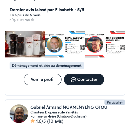
et expérimentés. Informatique & administratif (Virginie)
: courriers, devis, factures, démarches Espaces verts
Dernier avis laissé par Elisabeth : 5/5
(Alexandre & Kevin) : entretien, taille, coupe de bois
Il y a plus de 6 mois
níquel et rapide
Maçonnerie (MG Entreprise 30 ans d'expérience) :
travaux, démolition, gravats Livraison & courses
Déménagement & manutention ️Bricolage : montage
meubles, Ménage & préparation de plats Garde
d'enfants & d'animaux Location piscine Vente de
parfums : équivalents de grandes marques. Liste
disponible sur demande. Réponse rapide, travail sérieux
N'hésitez pas à me contacter !
Déménagement et aide au déménagement
Voir le profil
Contacter
Particulier
Gabriel Armand NGAMENYENG OTOU
Chanteur D’opéra etde Variétés
Romans-sur-Isère (Chatiou-Duchesne)
4,6/5
(10 avis)