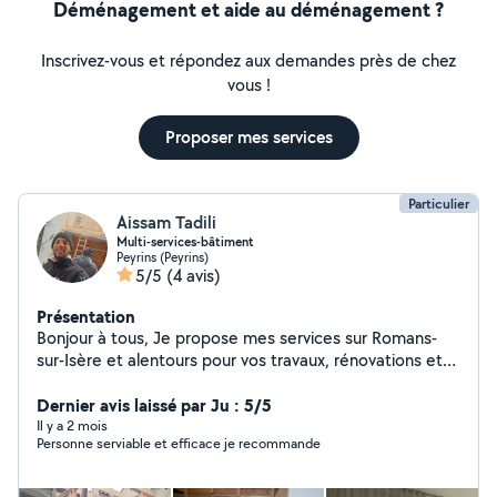
Déménagement et aide au déménagement ?
Inscrivez-vous et répondez aux demandes près de chez
vous !
Proposer mes services
Particulier
Aissam Tadili
Multi-services-bâtiment
Peyrins (Peyrins)
5/5
(4 avis)
Présentation
Bonjour à tous, Je propose mes services sur Romans-
sur-Isère et alentours pour vos travaux, rénovations et
divers besoins du quotidien : Rénovation diverse
Menuiseries Pose de placo Pose de parquet Petite
Dernier avis laissé par Ju : 5/5
peinture / ponçage Montage de meubles IKEA Fixation
Il y a 2 mois
Personne serviable et efficace je recommande
TV au mur / petits travaux de bricolage Jardinage /
entretien extérieur Aide au déménagement Petite
maçonnerie extérieure Personne sérieuse, polyvalente