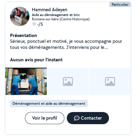
Particulier
Hammed Adeyeri
Aide au déménagement et bric
Romans-sur-Isère (Centre-Historique)
-/5
Présentation
Sérieux, ponctuel et motivé, je vous accompagne pour
tous vos déménagements. J'interviens pour le
chargement, le déchargement, le port de meubles et
de cartons, ainsi que l'organisation du camion afin
Aucun avis pour l'instant
d'optimiser l'espace et de protéger vos affaires. Je
travaille avec soin, efficacité et dans la bonne humeur,
en respectant vos biens et vos consignes. Disponible en
semaine et le week-end selon vos besoins. Votre
satisfaction est ma priorité.
Déménagement et aide au déménagement
Voir le profil
Contacter