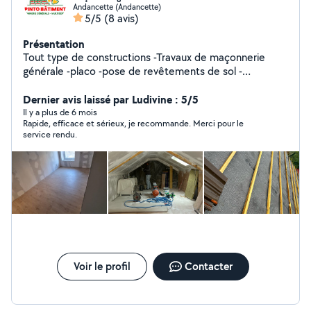
Andancette (Andancette)
5/5
(8 avis)
Présentation
Tout type de constructions -Travaux de maçonnerie
générale -placo -pose de revêtements de sol -
démolition -évacuation de gravats -pose de clôture Me
contacter pour tout autre type de demande.
Dernier avis laissé par Ludivine : 5/5
Il y a plus de 6 mois
Rapide, efficace et sérieux, je recommande. Merci pour le
service rendu.
Voir le profil
Contacter