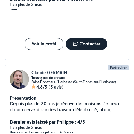
Il y a plus de 6 mois
bien
Voir le profil
Contacter
Particulier
Claude GERMAIN
Tous types de travaux.
Saint-Donat-sur-l'Herbasse (Saint-Donat-sur-l'Herbasse)
4,8/5
(5 avis)
Présentation
Depuis plus de 20 ans je rénove des maisons. Je peux
donc intervenir sur des travaux d'électricité, placo,
peinture, carrelage et faïence (petites surfaces). Je
peux monter les meubles, portes coulissantes, placards,
Dernier avis laissé par Philippe : 4/5
etc.... Enfin, je fais aussitôt l'entretien des espaces verts
Il y a plus de 6 mois
Bon contact mais projet annulé. Merci
: tondeuse, débrousailleuse N'hésitez pas à me