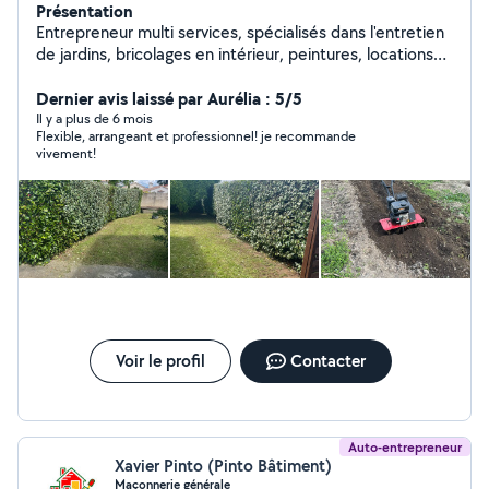
Présentation
Entrepreneur multi services, spécialisés dans l'entretien
de jardins, bricolages en intérieur, peintures, locations
de matériel de jardin, petit travaux de plomberie,
montage de meubles, débarras d'encombrantset bien
Dernier avis laissé par Aurélia : 5/5
plus encore
Il y a plus de 6 mois
Flexible, arrangeant et professionnel! je recommande
vivement!
Voir le profil
Contacter
Auto-entrepreneur
Xavier Pinto (Pinto Bâtiment)
Maçonnerie générale