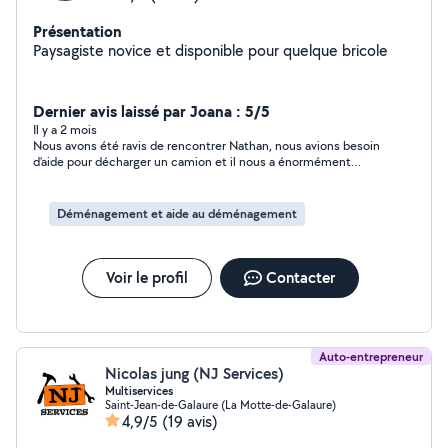
Présentation
Paysagiste novice et disponible pour quelque bricole
Dernier avis laissé par Joana : 5/5
Il y a 2 mois
Nous avons été ravis de rencontrer Nathan, nous avions besoin
d’aide pour décharger un camion et il nous a énormément
aider, il est rester plus longtemps que prévu et a été
extrêmement efficace. Nous sommes très content et
n’hésiteront pas à refaire appel à lui si besoin. Nous
Déménagement et aide au déménagement
recommandons Nathan sans hésitez Merci encore
Voir le profil
Contacter
Auto-entrepreneur
Nicolas jung (NJ Services)
Multiservices
Saint-Jean-de-Galaure (La Motte-de-Galaure)
4,9/5
(19 avis)