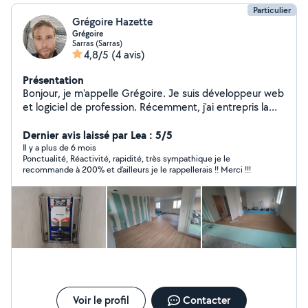
Particulier
Grégoire Hazette
Grégoire
Sarras (Sarras)
4,8/5
(4 avis)
Présentation
Bonjour, je m'appelle Grégoire. Je suis développeur web
et logiciel de profession. Récemment, j'ai entrepris la
rénovation majeure de ma maison en effectuant moi-
même une grande partie des travaux. Fort de cette
Dernier avis laissé par Lea : 5/5
expérience, je propose désormais mes compétences
Il y a plus de 6 mois
Ponctualité, Réactivité, rapidité, très sympathique je le
en matière de plâtrerie, plomberie et maçonnerie.
recommande à 200% et d’ailleurs je le rappellerais !! Merci !!!
Voir le profil
Contacter