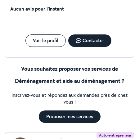
réaliser différentes tâches , demandé moi et je vous
dirai si oui ou non j'en suis capable.
Aucun avis pour l'instant
Voir le profil
Contacter
Vous souhaitez proposer vos services de
Déménagement et aide au déménagement ?
Inscrivez-vous et répondez aux demandes près de chez
vous !
Proposer mes services
Auto-entrepreneur