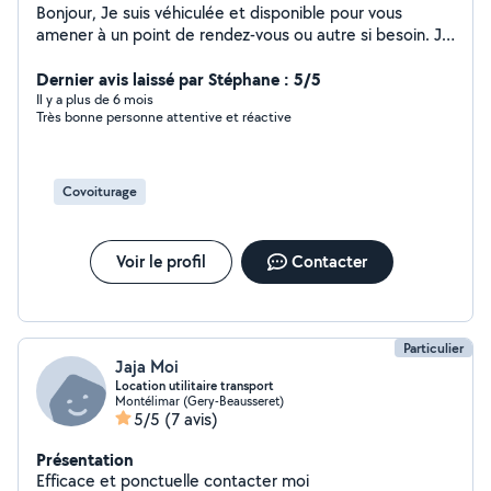
Bonjour, Je suis véhiculée et disponible pour vous
amener à un point de rendez-vous ou autre si besoin. Je
dispose du permis D, transports en commun et dispose
d'une expérience dans le transport. Je suis disponible
Dernier avis laissé par Stéphane : 5/5
également pour la garde de vos petits compagnons,
Il y a plus de 6 mois
Très bonne personne attentive et réactive
tels que chiens, souris, rat, cochon d'inde, oiseaux etc...
Je dispose d'une maison avec un jardin clôturé
(présence d'un chien et 2 chats à la maison, sociabilité a
tout type de nouveau copain). A bientôt :)
Covoiturage
Voir le profil
Contacter
Particulier
Jaja Moi
Location utilitaire transport
Montélimar (Gery-Beausseret)
5/5
(7 avis)
Présentation
Efficace et ponctuelle contacter moi