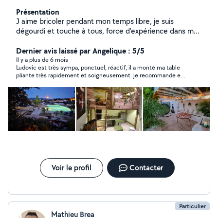
Présentation
J aime bricoler pendant mon temps libre, je suis
dégourdi et touche à tous, force d'expérience dans ma
propre maison, je peux vous aider pour des petits
travaux, du montage de meubles, étagères, appliques,
Dernier avis laissé par Angelique : 5/5
spots, et petits travaux de peinture entre autres, Je suis
Il y a plus de 6 mois
Ludovic est très sympa, ponctuel, réactif, il a monté ma table
également un spécialiste en téléphonie mobile et peux
pliante très rapidement et soigneusement. je recommande et
vous aider à l'usage de ce dernier Android ou Apple,
referai appel à lui sans hésiter pour mes prochains travaux.
mise à jour, sauvegarde de données, nettoyage du
merci beaucoup Ludovic pour aussi vos conseils.
système...ou paramétrages. Merci à votre service
Coordonnées : zéro sept / quatre vingt sept / douze /
cinquante sept / vingt sept
Voir le profil
Contacter
Particulier
Mathieu Brea