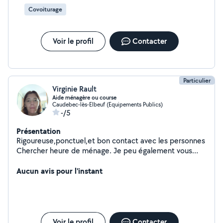
Covoiturage
Voir le profil
Contacter
Particulier
Virginie Rault
Aide ménagère ou course
Caudebec-lès-Elbeuf (Equipements Publics)
-/5
Présentation
Rigoureuse,ponctuel,et bon contact avec les personnes
Chercher heure de ménage. Je peu également vous
emmener faire les courses ou les faire moi même.ou
Aucun avis pour l'instant
faire des jeux de société avec vous .
Voir le profil
Contacter