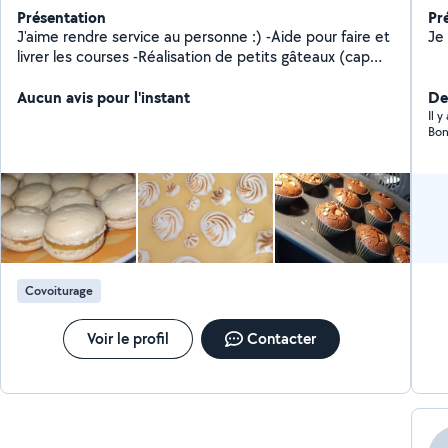
Présentation
Pr
J'aime rendre service au personne :) -Aide pour faire et
Je 
livrer les courses -Réalisation de petits gâteaux (cap
pâtissier obtenu) -Garde d'animaux, particulièrement
les hamsters. -Covoiturage également Au plaisir de
Aucun avis pour l'instant
Der
vous aider
Il 
Bon
Covoiturage
Voir le profil
Contacter