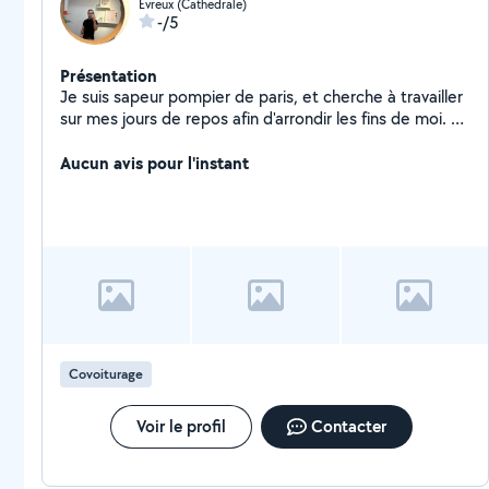
Évreux (Cathedrale)
-/5
Présentation
Je suis sapeur pompier de paris, et cherche à travailler
sur mes jours de repos afin d'arrondir les fins de moi. Je
reste joignable pour plus d'informations me concernant
Aucun avis pour l'instant
Covoiturage
Voir le profil
Contacter