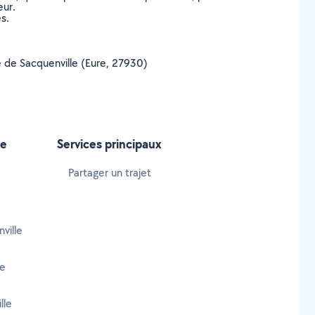
eur.
s.
lle de Sacquenville (Eure, 27930)
le
Services principaux
Partager un trajet
ville
le
lle