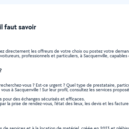
l faut savoir
nez directement les offreurs de votre choix ou postez votre dema
covoitureurs, professionnels et particuliers, à Sacquenville, capabl
?
recherchez-vous ? Est-ce urgent ? Quel type de prestataire, particu
vous à Sacquenville ! Sur leur profil, consultez les services proposés
ns pour des échanges sécurisés et efficaces.
r la prise de rendez-vous, l’état des lieux, les devis et les facture
ns de services et à la location de matériel, créée en 2013 et plébi