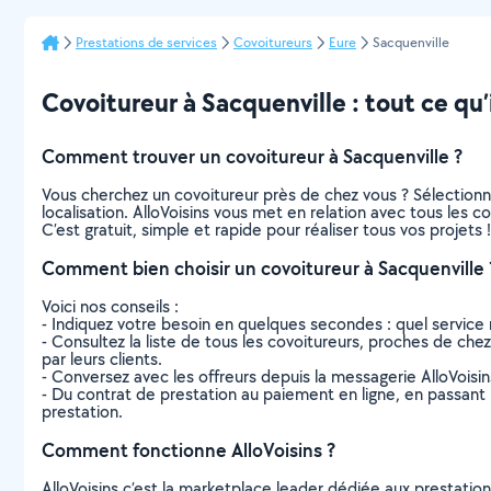
Prestations de services
Covoitureurs
Eure
Sacquenville
Covoitureur à Sacquenville : tout ce qu’i
Comment trouver un covoitureur à Sacquenville ?
Vous cherchez un covoitureur près de chez vous ? Sélection
localisation. AlloVoisins vous met en relation avec tous les 
C’est gratuit, simple et rapide pour réaliser tous vos projets !
Comment bien choisir un covoitureur à Sacquenville 
Voici nos conseils :
- Indiquez votre besoin en quelques secondes : quel service 
- Consultez la liste de tous les covoitureurs, proches de chez 
par leurs clients.
- Conversez avec les offreurs depuis la messagerie AlloVoisi
- Du contrat de prestation au paiement en ligne, en passant pa
prestation.
Comment fonctionne AlloVoisins ?
AlloVoisins c’est la marketplace leader dédiée aux prestatio