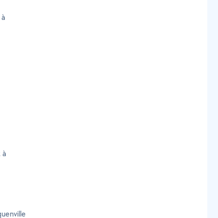
 à
 à
uenville