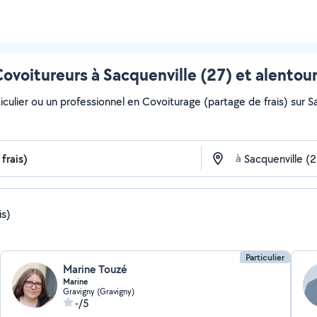
ovoitureurs à Sacquenville (27) et alentou
culier ou un professionnel en Covoiturage (partage de frais) sur Sa
à
is)
Particulier
Marine Touzé
Marine
Gravigny (Gravigny)
-/5