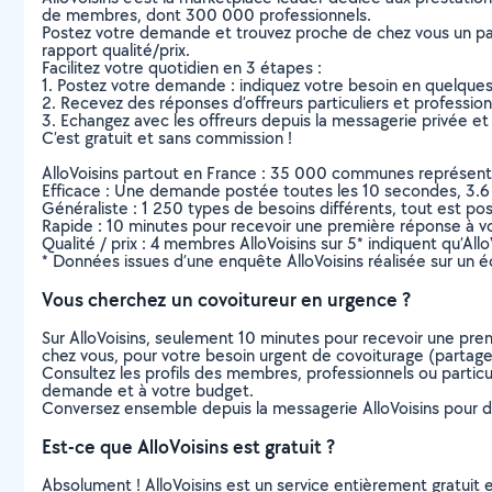
de membres, dont 300 000 professionnels.
Postez votre demande et trouvez proche de chez vous un parti
rapport qualité/prix.
Facilitez votre quotidien en 3 étapes :
1. Postez votre demande : indiquez votre besoin en quelque
2. Recevez des réponses d’offreurs particuliers et professio
3. Echangez avec les offreurs depuis la messagerie privée et 
C’est gratuit et sans commission !
AlloVoisins partout en France : 35 000 communes représentées 
Efficace : Une demande postée toutes les 10 secondes, 3.6
Généraliste : 1 250 types de besoins différents, tout est poss
Rapide : 10 minutes pour recevoir une première réponse à 
Qualité / prix : 4 membres AlloVoisins sur 5* indiquent qu’All
* Données issues d’une enquête AlloVoisins réalisée sur un é
Vous cherchez un covoitureur en urgence ?
Sur AlloVoisins, seulement 10 minutes pour recevoir une p
chez vous, pour votre besoin urgent de covoiturage (partage 
Consultez les profils des membres, professionnels ou particuli
demande et à votre budget.
Conversez ensemble depuis la messagerie AlloVoisins pour de
Est-ce que AlloVoisins est gratuit ?
Absolument ! AlloVoisins est un service entièrement gratuit 