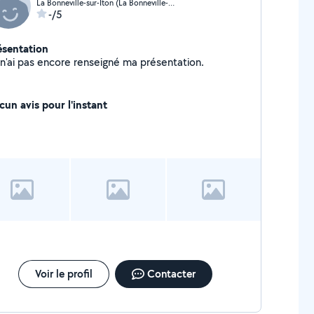
La Bonneville-sur-Iton (La Bonneville-sur-Iton)
-/5
ésentation
Je n'ai pas encore renseigné ma présentation.
cun avis pour l'instant
Voir le profil
Contacter