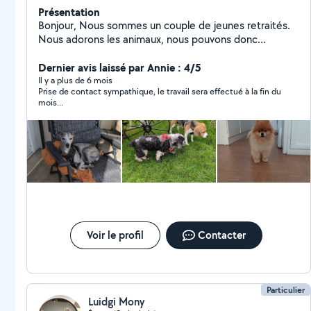
Présentation
Bonjour, Nous sommes un couple de jeunes retraités.
Nous adorons les animaux, nous pouvons donc
également vous aider :- pour la garde de votre animal
(chiens, lapins, biquettes, poules ) si vous souhaitez
Dernier avis laissé par Annie : 4/5
vous évader le temps d'une journée, d'un week-end ou
Il y a plus de 6 mois
Prise de contact sympathique, le travail sera effectué à la fin du
pour quelques jours ils seront heureux au sein de notre
mois...
grand jardin. J'habite Aviron petit village qui dépend
d'Évreux
Voir le profil
Contacter
Particulier
Luidgi Mony