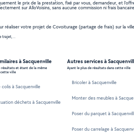
uement le prix de la prestation, fixé par vous, demandeur, et l’offr
rectement sur AlloVoisins, sans aucune commission ni frais bancaire
ur réaliser votre projet de Covoiturage (partage de frais) sur la vi
trajet, ..
imilaires à Sacquenville
Autres services à Sacquenvil
e résultats et étant de la même
Ayant le plus de résultats dans cette ville
cette ville
Bricoler à Sacquenville
 colis à Sacquenville
Monter des meubles à Sacquen
uation déchets à Sacquenville
Poser du parquet à Sacquenvil
Poser du carrelage à Sacquenvi