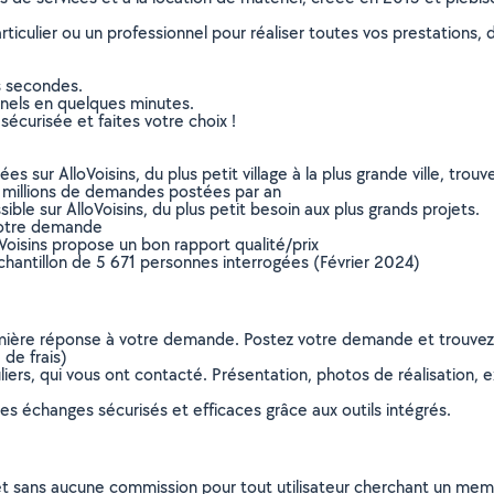
culier ou un professionnel pour réaliser toutes vos prestations, d
s secondes.
nnels en quelques minutes.
sécurisée et faites votre choix !
sur AlloVoisins, du plus petit village à la plus grande ville, tro
 millions de demandes postées par an
ible sur AlloVoisins, du plus petit besoin aux plus grands projets.
votre demande
oVoisins propose un bon rapport qualité/prix
chantillon de 5 671 personnes interrogées (Février 2024)
remière réponse à votre demande. Postez votre demande et trouve
de frais)
ers, qui vous ont contacté. Présentation, photos de réalisation, exp
s échanges sécurisés et efficaces grâce aux outils intégrés.
et sans aucune commission pour tout utilisateur cherchant un membre