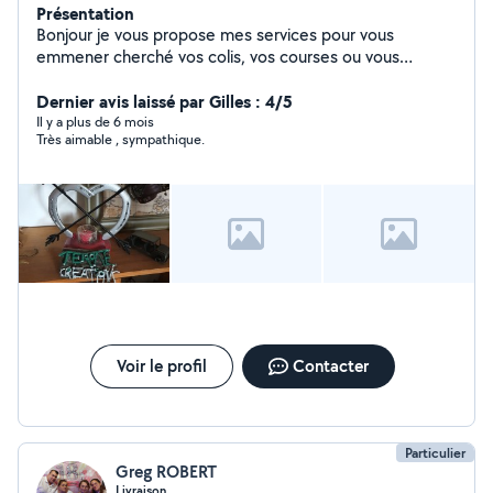
Présentation
Bonjour je vous propose mes services pour vous
emmener cherché vos colis, vos courses ou vous
emmener chez le docteur, coiffeur ect... Je suis
quelqu'un de sérieux ponctuelle ou faire petite
Dernier avis laissé par Gilles : 4/5
mécanique automobile et vélo bonne journée et peut-
Il y a plus de 6 mois
Très aimable , sympathique.
être à +tard
Voir le profil
Contacter
Particulier
Greg ROBERT
Livraison