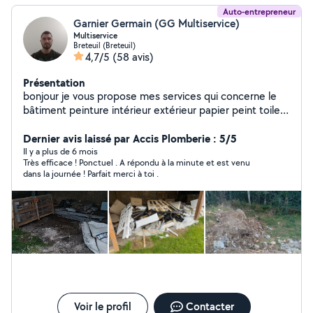
Auto-entrepreneur
Garnier Germain (GG Multiservice)
Multiservice
Breteuil (Breteuil)
4,7/5
(58 avis)
Présentation
bonjour je vous propose mes services qui concerne le
bâtiment peinture intérieur extérieur papier peint toile
de verre enduit général pose de lino et je vous propose
mes services aussi pour jardinage ou déménagement
Dernier avis laissé par Accis Plomberie : 5/5
évacuer des déchets
Il y a plus de 6 mois
Très efficace ! Ponctuel . A répondu à la minute et est venu
dans la journée ! Parfait merci à toi .
Voir le profil
Contacter