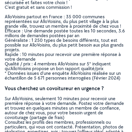
sécurisée et faites votre choix !
C’est gratuit et sans commission !
AlloVoisins partout en France : 35 000 communes
représentées sur AlloVoisins, du plus petit village à la plus
grande ville, trouvez un membre à proximité de chez vous !
Efficace : Une demande postée toutes les 10 secondes, 3.6
millions de demandes postées par an
Généraliste : 1 250 types de besoins différents, tout est
possible sur AlloVoisins, du plus petit besoin aux plus grands
projets.
Rapide : 10 minutes pour recevoir une première réponse à
votre demande
Qualité / prix : 4 membres AlloVoisins sur 5* indiquent
qu’AlloVoisins propose un bon rapport qualité/prix
* Données issues d’une enquête AlloVoisins réalisée sur un
échantillon de 5 671 personnes interrogées (Février 2024)
Vous cherchez un covoitureur en urgence ?
Sur AlloVoisins, seulement 10 minutes pour recevoir une
première réponse à votre demande. Postez votre demande
et trouvez en quelques minutes un membre de confiance,
autour de chez vous, pour votre besoin urgent de
covoiturage (partage de frais)
Consultez les profils des membres, professionnels ou
particuliers, qui vous ont contacté. Présentation, photos de
réalisation, expertises, avis : trouvez l'offreur idéal, adapté à