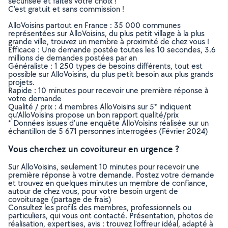
sécurisée et faites votre choix !
C’est gratuit et sans commission !
AlloVoisins partout en France : 35 000 communes
représentées sur AlloVoisins, du plus petit village à la plus
grande ville, trouvez un membre à proximité de chez vous !
Efficace : Une demande postée toutes les 10 secondes, 3.6
millions de demandes postées par an
Généraliste : 1 250 types de besoins différents, tout est
possible sur AlloVoisins, du plus petit besoin aux plus grands
projets.
Rapide : 10 minutes pour recevoir une première réponse à
votre demande
Qualité / prix : 4 membres AlloVoisins sur 5* indiquent
qu’AlloVoisins propose un bon rapport qualité/prix
* Données issues d’une enquête AlloVoisins réalisée sur un
échantillon de 5 671 personnes interrogées (Février 2024)
Vous cherchez un covoitureur en urgence ?
Sur AlloVoisins, seulement 10 minutes pour recevoir une
première réponse à votre demande. Postez votre demande
et trouvez en quelques minutes un membre de confiance,
autour de chez vous, pour votre besoin urgent de
covoiturage (partage de frais)
Consultez les profils des membres, professionnels ou
particuliers, qui vous ont contacté. Présentation, photos de
réalisation, expertises, avis : trouvez l'offreur idéal, adapté à