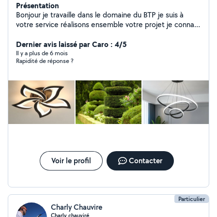
Présentation
Bonjour je travaille dans le domaine du BTP je suis à
votre service réalisons ensemble votre projet je connais
beaucoup de personnes dans le milieu professionnel
n'hésitez pas je suis disponible pour toute autre
Dernier avis laissé par Caro : 4/5
demande je suis bricoleur à temps plein et prêt à servir
Il y a plus de 6 mois
Rapidité de réponse ?
l'entraide fait partie de mon quotidien n'hésitez pas à
me contacter pour tout autre renseignement je reste à
votre disposition merci cordialement.
Voir le profil
Contacter
Particulier
Charly Chauvire
Charly chauviré