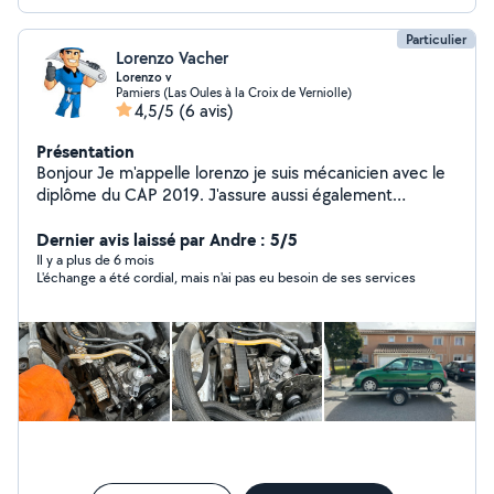
Particulier
Lorenzo Vacher
Lorenzo v
Pamiers (Las Oules à la Croix de Verniolle)
4,5/5
(6 avis)
Présentation
Bonjour Je m'appelle lorenzo je suis mécanicien avec le
diplôme du CAP 2019. J'assure aussi également
l'entretien des jardins et je réalise des travaux de
manutention
Dernier avis laissé par Andre : 5/5
Il y a plus de 6 mois
L'échange a été cordial, mais n'ai pas eu besoin de ses services