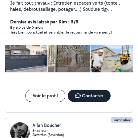
Je fait tout travaux : Entretien espaces verts (tonte ,
haies, debroussaillage, potager....) Soudure tig-
mig,réalisation portails, verrières.... Manœuvre
Maçonnerie et Bâtiment
Dernier avis laissé par Kim : 5/5
Il y a plus de 6 mois
Très bien, ponctuel et serviable. Je recommande vivement !
Voir le profil
Contacter
Particulier
Allan Boucher
Bricoleur
Saverdun (Saverdun)