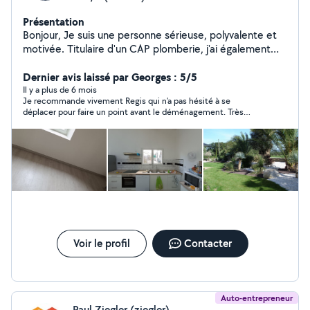
Présentation
Bonjour, Je suis une personne sérieuse, polyvalente et
motivée. Titulaire d'un CAP plomberie, j'ai également
été à mon compte dans la réparation de téléphones, ce
qui m'a permis de développer de nombreuses
Dernier avis laissé par Georges : 5/5
compétences techniques et un vrai sens du service
Il y a plus de 6 mois
Je recommande vivement Regis qui n’a pas hésité à se
client. J'interviens pour différents petits travaux :
déplacer pour faire un point avant le déménagement. Très
plomberie, bricolage, montage de meubles, réparations
professionnel, et organisé, le déménagement a été fait sans
diverses, entretien, dépannage et autres services du
aucun problème et toujours dans la bonne humeur!
quotidien. J'aime trouver des solutions pratiques et
réaliser un travail soigné. Fiable, ponctuel et à l'écoute,
je m'adapte facilement à vos besoins. N'hésitez pas à
me contacter pour discuter de votre projet ou de votre
besoin. À bientôt !
Voir le profil
Contacter
Auto-entrepreneur
Paul Ziegler (ziegler)