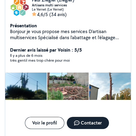
Artisans multi services
Le Vernet (Le Vernet)
4,6/5
(34 avis)
Présentation
Bonjour je vous propose mes services D'artisan
multiservices Spécialisé dans l'abattage et l'élagage
d'arbre Et également à l'entretien de vôtre habitat Pour
plus de renseignements n'hésitez pas à me contacter
Dernier avis laissé par Voisin : 5/5
Il y a plus de 6 mois
très gentil mes trop chère pour moi
Voir le profil
Contacter