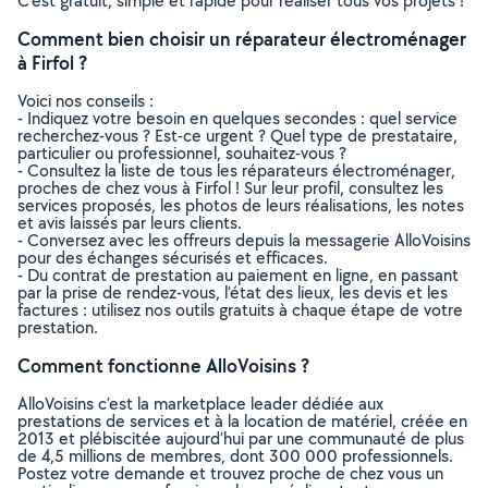
C’est gratuit, simple et rapide pour réaliser tous vos projets !
Comment bien choisir un réparateur électroménager
à Firfol ?
Voici nos conseils :
- Indiquez votre besoin en quelques secondes : quel service
recherchez-vous ? Est-ce urgent ? Quel type de prestataire,
particulier ou professionnel, souhaitez-vous ?
- Consultez la liste de tous les réparateurs électroménager,
proches de chez vous à Firfol ! Sur leur profil, consultez les
services proposés, les photos de leurs réalisations, les notes
et avis laissés par leurs clients.
- Conversez avec les offreurs depuis la messagerie AlloVoisins
pour des échanges sécurisés et efficaces.
- Du contrat de prestation au paiement en ligne, en passant
par la prise de rendez-vous, l’état des lieux, les devis et les
factures : utilisez nos outils gratuits à chaque étape de votre
prestation.
Comment fonctionne AlloVoisins ?
AlloVoisins c’est la marketplace leader dédiée aux
prestations de services et à la location de matériel, créée en
2013 et plébiscitée aujourd’hui par une communauté de plus
de 4,5 millions de membres, dont 300 000 professionnels.
Postez votre demande et trouvez proche de chez vous un