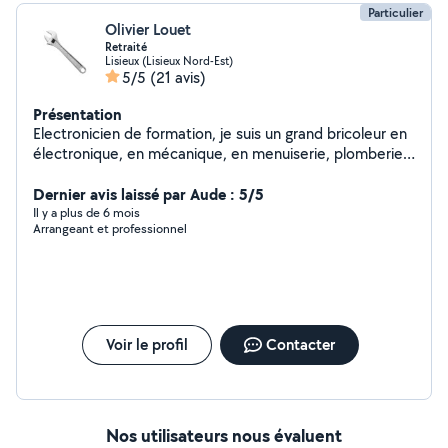
Particulier
Olivier Louet
Retraité
Lisieux (Lisieux Nord-Est)
5/5
(21 avis)
Présentation
Electronicien de formation, je suis un grand bricoleur en
électronique, en mécanique, en menuiserie, plomberie.
Seule ombre au tableau, je n'ai pas la main verte. Je
dispose d'un grand outillage mécanique et machines à
Dernier avis laissé par Aude : 5/5
bois.
Il y a plus de 6 mois
Arrangeant et professionnel
Voir le profil
Contacter
Nos utilisateurs nous évaluent