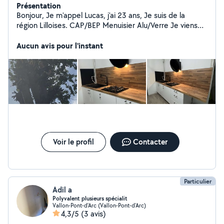
Présentation
Bonjour, Je m'appel Lucas, j'ai 23 ans, Je suis de la
région Lilloises. CAP/BEP Menuisier Alu/Verre Je viens
proposer mes services de Menuiserie que ca soit
Aluminium / Bois / Pvc, Ainsi que plein d'autre bricolage
Aucun avis pour l'instant
Voir le profil
Contacter
Particulier
Adil a
Polyvalent plusieurs spécialit
Vallon-Pont-d'Arc (Vallon-Pont-d'Arc)
4,3/5
(3 avis)