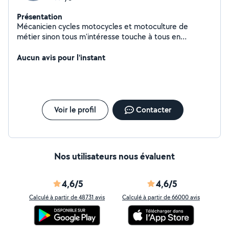
Présentation
Mécanicien cycles motocycles et motoculture de
métier sinon tous m'intéresse touche à tous en
général... Multiservices. Je travail avec un artisant
peintre aussi se qui élargit les possibilités
Aucun avis pour l'instant
Voir le profil
Contacter
Nos utilisateurs nous évaluent
4,6/5
4,6/5
Calculé à partir de 48731 avis
Calculé à partir de 66000 avis