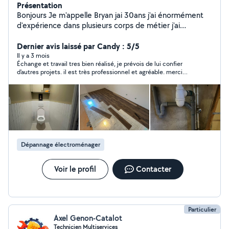
Présentation
Bonjours Je m'appelle Bryan jai 30ans j'ai énormément
d'expérience dans plusieurs corps de métier j'ai
commencé à travailler à 15ans depuis mon jeune âge je
touche à tout j'ai maintenant réalisé mon projet je suis
Dernier avis laissé par Candy : 5/5
actuellement Artisan tout corps d'état !!! Homme
Il y a 3 mois
Échange et travail tres bien réalisé, je prévois de lui confier
toutes mains Au plaisir de vous rendre service !
d'autres projets. il est très professionnel et agréable. merci
pour ses conseils également, je vous le recommande. à bientôt
Bryan pour mes futurs projets :)
Dépannage électroménager
Voir le profil
Contacter
Particulier
Axel Genon-Catalot
Technicien Multiservices