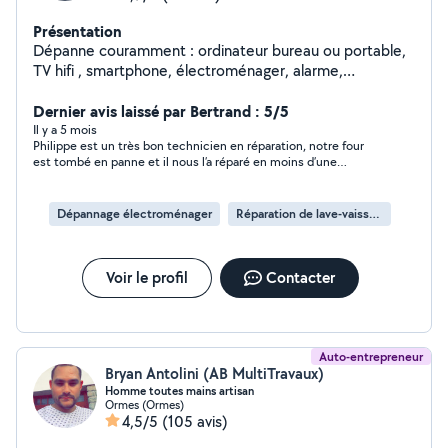
Présentation
Dépanne couramment : ordinateur bureau ou portable,
TV hifi , smartphone, électroménager, alarme,
installation électrique. je possède un grand parc pour la
garde des animaux.
Dernier avis laissé par Bertrand : 5/5
Il y a 5 mois
Philippe est un très bon technicien en réparation, notre four
est tombé en panne et il nous l’a réparé en moins d’une
semaine; Vous pouvez lui faire confiance sans problème MERCI
Dépannage électroménager
Réparation de lave-vaisselle
Voir le profil
Contacter
Auto-entrepreneur
Bryan Antolini (AB MultiTravaux)
Homme toutes mains artisan
Ormes (Ormes)
4,5/5
(105 avis)