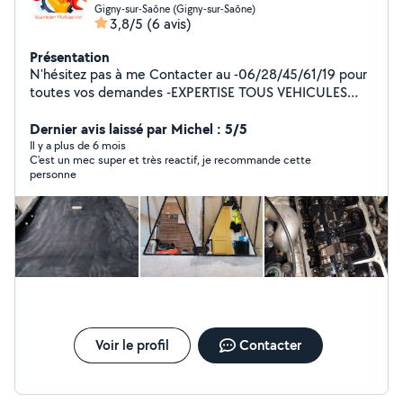
Gigny-sur-Saône (Gigny-sur-Saône)
3,8/5
(6 avis)
Présentation
N'hésitez pas à me Contacter au -06/28/45/61/19 pour
toutes vos demandes -EXPERTISE TOUS VEHICULES
AVANT ACHAT/VENTE - MÉCANIQUE ENGINS &
VEHICULE - DIAG ÉLECTRONIQUE AUDI/VW -
Dernier avis laissé par Michel : 5/5
ENTRETIEN ET RÉPARATION D'ÉQUIPEMENT
Il y a plus de 6 mois
C'est un mec super et très reactif, je recommande cette
ÉLECTRIQUE ET ÉLECTRONIQUE. - SOUDURE ACIER /
personne
INOX - TAILLE DE HAIE / DEBROUSSAILLAGE
Voir le profil
Contacter