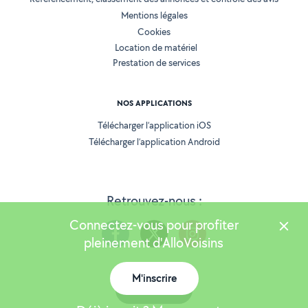
Mentions légales
Cookies
Location de matériel
Prestation de services
NOS APPLICATIONS
Télécharger l’application iOS
Télécharger l’application Android
Retrouvez-nous :
Connectez-vous pour profiter
pleinement d'AlloVoisins
M'inscrire
Version 25.5.3
Carte