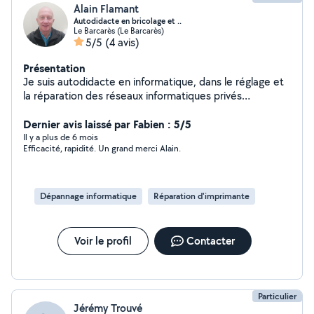
Alain Flamant
Autodidacte en bricolage et ..
Le Barcarès (Le Barcarès)
5/5
(4 avis)
Présentation
Je suis autodidacte en informatique, dans le réglage et
la réparation des réseaux informatiques privés
(réparation système d'exploitation, WiFi...) et réseaux
TV, image son... J'aime aussi conduire et la conduite en
Dernier avis laissé par Fabien : 5/5
général, je peux me rendre disponible pour le transfert
Il y a plus de 6 mois
Efficacité, rapidité. Un grand merci Alain.
de voitures et ..(permis A et B. N'hésitez pas à faire
appel si c'est dans mes compétences je suis tjrs ok.
Dépannage informatique
Réparation d'imprimante
Voir le profil
Contacter
Particulier
Jérémy Trouvé