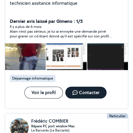
technicien assitance informatique
Dernier avis laissé par Gimeno : 1/5
Il y a plus de 6 mois
Alain n’est pas sérieux, je lui ai envoyée une demande privé
pour graver un cd étant donné qu’il est spécifié sur son profil
qu’il est assistant informatique, il m’a répondu textuellement
sans formule de politesse « desole j'ai pas de temps a pedre
avec les plaisanterie » Je ne recommande pas le contact, ce
site est pour la bienveillance, l’échange et l’aide et Alain ne
porte pas ces valeurs !
Dépannage informatique
Voir le profil
Contacter
Particulier
Frédéric COMBIER
Répare PC port window Mac
Le Barcarès (Le Barcarès)