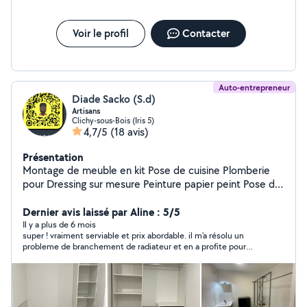
Voir le profil
Contacter
Auto-entrepreneur
Diade Sacko (S.d)
Artisans
Clichy-sous-Bois (Iris 5)
4,7/5
(18 avis)
Présentation
Montage de meuble en kit Pose de cuisine Plomberie
pour Dressing sur mesure Peinture papier peint Pose de
sol, vinyle, parquet Et plein d'autre services !!
Dernier avis laissé par Aline : 5/5
Il y a plus de 6 mois
super ! vraiment serviable et prix abordable. il m'a résolu un
probleme de branchement de radiateur et en a profite pour
s'occuper d'un autre radiateur.