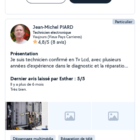
Particulier
Jean-Michel PIARD
Technicien electronique
Vaujours (Vieux Pays Carrieres)
4,8/5
(8 avis)
Présentation
Je suis technicien confirmé en Tv Lcd, avec plusieurs
années d'expérience dans le diagnostic et la réparation
électronique. J'aime trouver des solutions fiables et
durables pour le client. 07n.83n.22n.81n.39n Le devis
Dernier avis laissé par Esther : 5/5
est gratuit.
Il y a plus de 6 mois
Très bien.
Dépannage multimédia
Réparation de télé