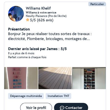
Particulier
Williams Khelif
Williams à votre service
Neuilly-Plaisance (Pre de l'Arche)
5/5
(626 avis)
Présentation
Bonjour Je peux réaliser toutes sortes de travaux :
électricité, Plomberie, bricolages, montages de
meubles, penderies sur mesure. Je fais un travail propre
et soigné. Zéro six,seize, Vingt six,dix sept, Quatre vingt
Dernier avis laissé par James : 5/5
dix. Si vous me contactez directement par téléphone
Il y a plus de 6 mois
Parfait comme à chaque fois
laisser moi vos coordonnées. Merci. Williams allovoisins
Dépannage multimédia
Installation TNT
Voir le profil
Contacter