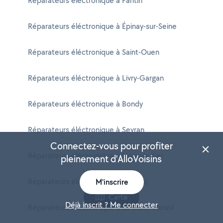
Réparateurs éléctronique à Pantin
Réparateurs éléctronique à Épinay-sur-Seine
Réparateurs éléctronique à Saint-Ouen
Réparateurs éléctronique à Livry-Gargan
Réparateurs éléctronique à Bondy
Réparateurs éléctronique à Sevran
Connectez-vous pour profiter
Réparateurs éléctronique à Noisy-le-Sec
pleinement d'AlloVoisins
Réparateurs éléctronique à Bobigny
M'inscrire
Carte
Déjà inscrit ? Me connecter
Réparateurs éléctronique à Le Blanc-Mesnil