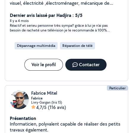
visuel, électricité ,électroménager, mécanique de
precision et plus .
Dernier avis laissé par Hadjira : 5/5
Il y a 4 mois
Réactif et serieu personne très sympa!! grâce à lui je n’ai pas
besoin de racheté une télévision je le recommande à 100%
Merci encore pour votre travail et serieu…
Dépannage multimédia
Réparation de télé
Voir le profil
Contacter
Particulier
Fabrice Mitel
Fabrice
Livry-Gargan (Iris 15)
4,7/5
(116 avis)
Présentation
Informaticien, polyvalent capable de réaliser des petits
travaux également.