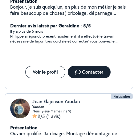
Présentation
Bonjour, je suis quelqu'un, en plus de mon métier je sais
faire beaucoup de choses( bricolage, dépannage
TV,lave linge, peinture, jardinage , électricité,etc..) je
suis quelqu'un de méticuleux, précis
Dernier avis laissé par Geraldine : 5/5
ponctuel,aimable,patient, honnête cordialement
Il y a plus de 6 mois
Philippe a répondu présent rapidement, il a effectué le travail
nécessaire de façon très cordiale et correcte? vous pouvez le
contacter sans problème, quelqu'un de confiance.
Voir le profil
Contacter
Particulier
Jean Elajenson Yaodan
Yaodan
Neuilly-sur-Marne (Iris 9)
2/5
(1 avis)
Présentation
Ouvrier qualifié. Jardinage. Montage démontage de