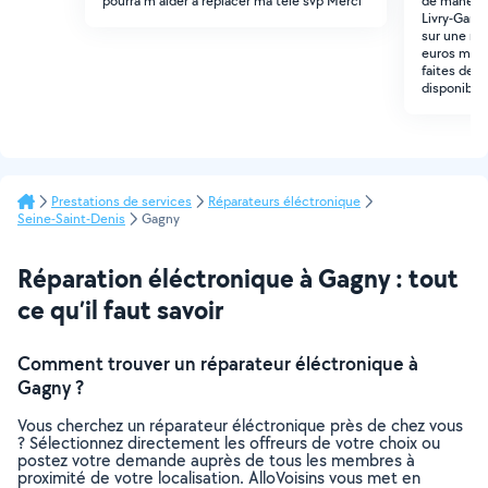
pourra m aider à replacer ma télé svp Merci
de manette
Livry-Garga
sur une ma
euros maxi
faites des
disponibili
Prestations de services
Réparateurs éléctronique
Seine-Saint-Denis
Gagny
Réparation éléctronique à Gagny : tout
ce qu’il faut savoir
Comment trouver un réparateur éléctronique à
Gagny ?
Vous cherchez un réparateur éléctronique près de chez vous
? Sélectionnez directement les offreurs de votre choix ou
postez votre demande auprès de tous les membres à
proximité de votre localisation. AlloVoisins vous met en