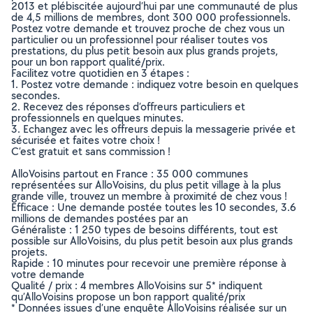
2013 et plébiscitée aujourd’hui par une communauté de plus
de 4,5 millions de membres, dont 300 000 professionnels.
Postez votre demande et trouvez proche de chez vous un
particulier ou un professionnel pour réaliser toutes vos
prestations, du plus petit besoin aux plus grands projets,
pour un bon rapport qualité/prix.
Facilitez votre quotidien en 3 étapes :
1. Postez votre demande : indiquez votre besoin en quelques
secondes.
2. Recevez des réponses d’offreurs particuliers et
professionnels en quelques minutes.
3. Echangez avec les offreurs depuis la messagerie privée et
sécurisée et faites votre choix !
C’est gratuit et sans commission !
AlloVoisins partout en France : 35 000 communes
représentées sur AlloVoisins, du plus petit village à la plus
grande ville, trouvez un membre à proximité de chez vous !
Efficace : Une demande postée toutes les 10 secondes, 3.6
millions de demandes postées par an
Généraliste : 1 250 types de besoins différents, tout est
possible sur AlloVoisins, du plus petit besoin aux plus grands
projets.
Rapide : 10 minutes pour recevoir une première réponse à
votre demande
Qualité / prix : 4 membres AlloVoisins sur 5* indiquent
qu’AlloVoisins propose un bon rapport qualité/prix
* Données issues d’une enquête AlloVoisins réalisée sur un