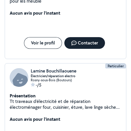
pour les meuble
Aucun avis pour l'instant
Voir le profil
Contacter
Particulier
Lamine Bouchillaouene
Électricien/réparation electro
Rosny-sous-Bois (Boutours)
-/5
Présentation
Tt traveaux d'électricité et de réparation
électroménager four, cuisinier, étuve, lave linge sèche
linge, plaque de cuisson, ballon d'eau chaude, tt
équipement electrique.
Aucun avis pour l'instant