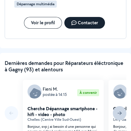
Dépannage multimédia
Voir le profil
Contacter
Dernières demandes pour Réparateurs éléctronique
à Gagny (93) et alentours
Fieni M.
E
À convenir
postée à 14:15
p
Cherche Dépannage smartphone -
Cherche
hifi - video - photo
hifi - vi
Chelles (Centre Ville Sud-Ouest)
Livry-Gargan
Bonjour, svp j ai besoin d une personne qui
Bonjour, Bo