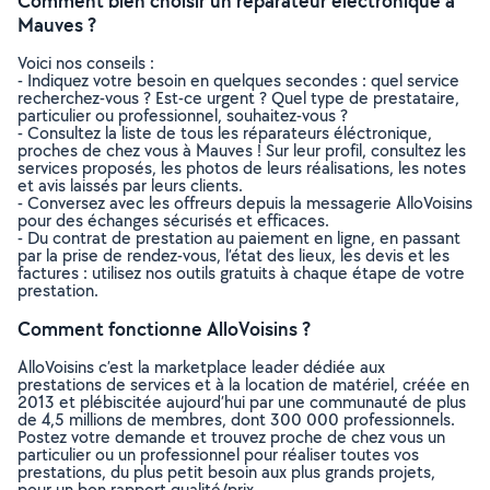
Comment bien choisir un réparateur éléctronique à
Mauves ?
Voici nos conseils :
- Indiquez votre besoin en quelques secondes : quel service
recherchez-vous ? Est-ce urgent ? Quel type de prestataire,
particulier ou professionnel, souhaitez-vous ?
- Consultez la liste de tous les réparateurs éléctronique,
proches de chez vous à Mauves ! Sur leur profil, consultez les
services proposés, les photos de leurs réalisations, les notes
et avis laissés par leurs clients.
- Conversez avec les offreurs depuis la messagerie AlloVoisins
pour des échanges sécurisés et efficaces.
- Du contrat de prestation au paiement en ligne, en passant
par la prise de rendez-vous, l’état des lieux, les devis et les
factures : utilisez nos outils gratuits à chaque étape de votre
prestation.
Comment fonctionne AlloVoisins ?
AlloVoisins c’est la marketplace leader dédiée aux
prestations de services et à la location de matériel, créée en
2013 et plébiscitée aujourd’hui par une communauté de plus
de 4,5 millions de membres, dont 300 000 professionnels.
Postez votre demande et trouvez proche de chez vous un
particulier ou un professionnel pour réaliser toutes vos
prestations, du plus petit besoin aux plus grands projets,
pour un bon rapport qualité/prix.