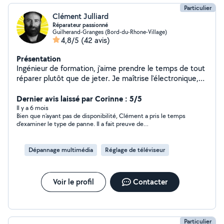
Particulier
Clément Julliard
Réparateur passionné
Guilherand-Granges (Bord-du-Rhone-Village)
4,8/5
(42 avis)
Présentation
Ingénieur de formation, j'aime prendre le temps de tout
réparer plutôt que de jeter. Je maîtrise l'électronique,
l'informatique, l'impression 3D, aime également travailler
le bois et faire des bricolages en tout genre
Dernier avis laissé par Corinne : 5/5
Il y a 6 mois
Bien que n’ayant pas de disponibilité, Clément a pris le temps
d’examiner le type de panne. Il a fait preuve de
professionnalisme et de compétence. Merci à lui.
Dépannage multimédia
Réglage de téléviseur
Voir le profil
Contacter
Particulier