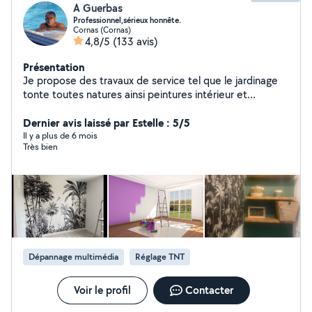
A Guerbas
Professionnel,sérieux honnête.
Cornas (Cornas)
4,8/5
(133 avis)
Présentation
Je propose des travaux de service tel que le jardinage
tonte toutes natures ainsi peintures intérieur et
extérieur et tapisserie et revêtement mural et toile de
verre ainsi que tous types de travail soigné
Dernier avis laissé par Estelle : 5/5
déménagement nettoyage et livraison de colis en
Il y a plus de 6 mois
Très bien
urgence manutention course rangement excetera tout
travail que vous ne pouvez pas faire par manque de
temps ou trop compliqué pour vous je suis à votre
service n hésité pas à me contacter c est un plaisir pour
moi de vous rendre service devis en fonction du travaille
qui sera raisonnable merci cordialement j attends vos
demandes personne dévoué et serviable.
Dépannage multimédia
Réglage TNT
Voir le profil
Contacter