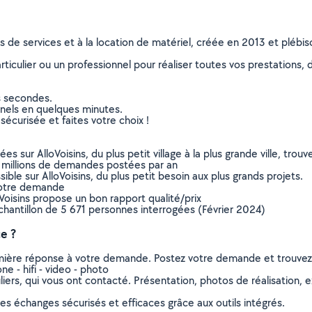
ns de services et à la location de matériel, créée en 2013 et plébi
culier ou un professionnel pour réaliser toutes vos prestations, d
s secondes.
nnels en quelques minutes.
sécurisée et faites votre choix !
sur AlloVoisins, du plus petit village à la plus grande ville, tro
 millions de demandes postées par an
ible sur AlloVoisins, du plus petit besoin aux plus grands projets.
votre demande
oVoisins propose un bon rapport qualité/prix
chantillon de 5 671 personnes interrogées (Février 2024)
e ?
remière réponse à votre demande. Postez votre demande et trouve
 - hifi - video - photo
ers, qui vous ont contacté. Présentation, photos de réalisation, exp
s échanges sécurisés et efficaces grâce aux outils intégrés.