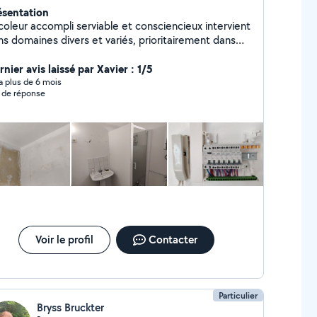
ésentation
coleur accompli serviable et consciencieux intervient
s, prioritairement dans
informatique après 40 ans d'expérience dans ce
aine. Passionné de bricolage je fournis un travail
nier avis laissé par Xavier : 1/5
igné. Habitué à la rénovation de logements.
y a plus de 6 mois
 de réponse
Voir le profil
Contacter
Particulier
Bryss Bruckter