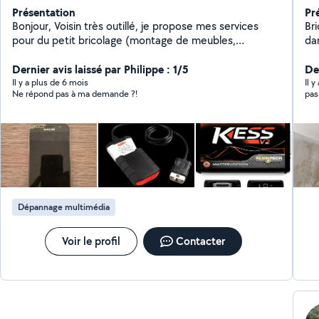
Présentation
Pr
Bonjour, Voisin très outillé, je propose mes services
Bri
pour du petit bricolage (montage de meubles,
dans domaines divers et varié
luminaires, petites réparations) et de l'aide au
l'
quotidien (courses, déplacements). Suite à une
Dernier avis laissé par Philippe : 1/5
dom
Der
opération du dos, je ne porte pas de charges lourdes,
so
Il y a plus de 6 mois
Il 
Ne répond pas à ma demande ?!
pas
mais je privilégie un travail de précision et de qualité.
Sensible au lien social, je propose également des
visites de courtoisie aux personnes âgées pour
échanger, rendre service et rompre la solitude. Sérieux,
ponctuel et bienveillant. À bientôt,
Dépannage multimédia
Voir le profil
Contacter