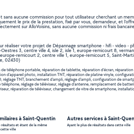
et sans aucune commission pour tout utilisateur cherchant un membre
uement le prix de la prestation, fixé par vous, demandeur, et l’offr
rectement sur AlloVoisins, sans aucune commission ni frais bancaire
our réaliser votre projet de Dépannage smartphone - hifi - video - p
n-Oestres 3, centre ville 4, isle 2, isle 1, europe-remicourt 8, verm
 europe-remicourt 2, centre ville 1, europe-remicourt 5, Saint-Ma
ne, 02430)
e téléphone portable, réparation de tablette, réparation d'écran, réparation d'
n d'appareil photo, installation TNT, réparation de platine vinyle, configurati
r DVD, réglage TNT, branchement d'ampli, réglage d'ampli, configuration de s
éléphone, réglage de téléviseur, réglage d'antenne, remplacement de batter
léviseur, réparation de téléviseur, changement de vitre de smartphone, instal
imilaires à Saint-Quentin
Autres services à Saint-Quen
e résultats et étant de la même
Ayant le plus de résultats dans cette ville
cette ville