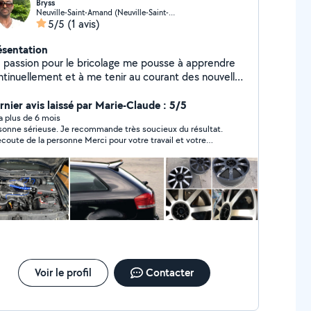
Bryss
Neuville-Saint-Amand (Neuville-Saint-Amand)
5/5
(1 avis)
ésentation
 passion pour le bricolage me pousse à apprendre
ntinuellement et à me tenir au courant des nouvelles
chniques et des innovations dans certains domaines.
 amis et la famille me sollicitent souvent pour des
rnier avis laissé par Marie-Claude : 5/5
seils et de l'aide, sachant qu'ils peuvent compter
y a plus de 6 mois
sonne sérieuse. Je recommande très soucieux du résultat.
r mon expertise.
'écoute de la personne Merci pour votre travail et votre
ience. A bientôt pour d'autres travaux.
Voir le profil
Contacter