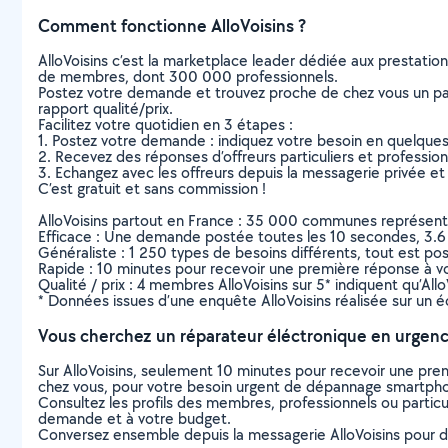
Comment fonctionne AlloVoisins ?
AlloVoisins c’est la marketplace leader dédiée aux prestatio
de membres, dont 300 000 professionnels.
Postez votre demande et trouvez proche de chez vous un parti
rapport qualité/prix.
Facilitez votre quotidien en 3 étapes :
1. Postez votre demande : indiquez votre besoin en quelque
2. Recevez des réponses d’offreurs particuliers et professio
3. Echangez avec les offreurs depuis la messagerie privée et 
C’est gratuit et sans commission !
AlloVoisins partout en France : 35 000 communes représentées 
Efficace : Une demande postée toutes les 10 secondes, 3.6
Généraliste : 1 250 types de besoins différents, tout est poss
Rapide : 10 minutes pour recevoir une première réponse à 
Qualité / prix : 4 membres AlloVoisins sur 5* indiquent qu’All
* Données issues d’une enquête AlloVoisins réalisée sur un é
Vous cherchez un réparateur éléctronique en urgenc
Sur AlloVoisins, seulement 10 minutes pour recevoir une p
chez vous, pour votre besoin urgent de dépannage smartphone
Consultez les profils des membres, professionnels ou particuli
demande et à votre budget.
Conversez ensemble depuis la messagerie AlloVoisins pour de