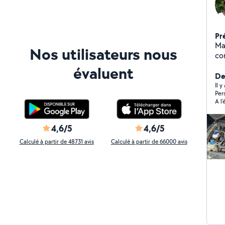
Pr
Ma
Nos utilisateurs nous
co
te
évaluent
Les
De
con
Il 
Per
su
A l
pat
4,6/5
4,6/5
Calculé à partir de 48731 avis
Calculé à partir de 66000 avis