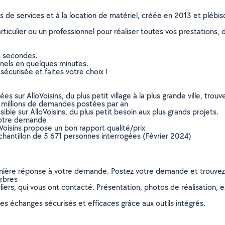
ns de services et à la location de matériel, créée en 2013 et plébi
culier ou un professionnel pour réaliser toutes vos prestations, d
s secondes.
nnels en quelques minutes.
sécurisée et faites votre choix !
sur AlloVoisins, du plus petit village à la plus grande ville, tro
 millions de demandes postées par an
ible sur AlloVoisins, du plus petit besoin aux plus grands projets.
votre demande
oVoisins propose un bon rapport qualité/prix
chantillon de 5 671 personnes interrogées (Février 2024)
remière réponse à votre demande. Postez votre demande et trouve
arbres
ers, qui vous ont contacté. Présentation, photos de réalisation, exp
s échanges sécurisés et efficaces grâce aux outils intégrés.