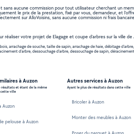
et sans aucune commission pour tout utilisateur cherchant un membre
uement le prix de la prestation, fixé par vous, demandeur, et l’offr
rectement sur AlloVoisins, sans aucune commission ni frais bancaire
ur réaliser votre projet de Elagage et coupe d'arbres sur la ville d
s, arrachage de souche, taille de sapin, arrachage de haie, débitage d'arbre,
déracinement d'arbre, dessouchage d'arbre, dessouchage de sapin, déracinement d
imilaires à Auzon
Autres services à Auzon
e résultats et étant de la même
Ayant le plus de résultats dans cette ville
cette ville
Bricoler à Auzon
 à Auzon
Monter des meubles à Auzon
de pelouse à Auzon
Poser du parquet à Auzon