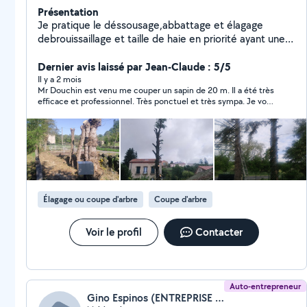
Présentation
Je pratique le déssousage,abbattage et élagage
debrouissaillage et taille de haie en priorité ayant une
dizaine d'années d'expérience a un tarif défiant toute
concurance,nettoye de toiture et batiment et peinture
Dernier avis laissé par Jean-Claude : 5/5
divers et je travaille deja en sécu chez les particuliers.
Il y a 2 mois
Mr Douchin est venu me couper un sapin de 20 m. Il a été très
efficace et professionnel. Très ponctuel et très sympa. Je vous
le recommande.
Élagage ou coupe d'arbre
Coupe d'arbre
Voir le profil
Contacter
Auto-entrepreneur
Gino Espinos (ENTREPRISE E.G)