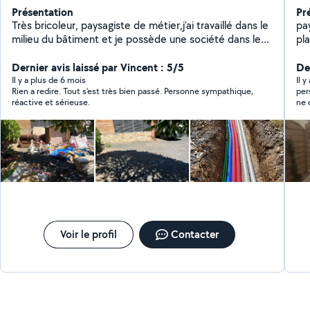
Présentation
Pr
Très bricoleur, paysagiste de métier,j'ai travaillé dans le
pa
milieu du bâtiment et je possède une société dans le
pl
débarras et le nettoyage extérieur. A l'écoute et très
po
serviable. 06762229 quarante quatre n'hésitez pas à
Dernier avis laissé par Vincent : 5/5
pl
De
me contacter
Il y a plus de 6 mois
Il 
Rien a redire. Tout s'est très bien passé. Personne sympathique,
per
réactive et sérieuse.
ne 
Voir le profil
Contacter