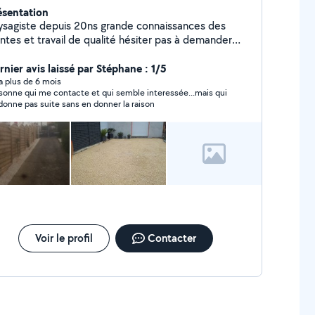
ésentation
ysagiste depuis 20ns grande connaissances des
antes et travail de qualité hésiter pas à demander
ur taille tonte scarification engazonnement
antation arrosage automatique bassin clôture,
rnier avis laissé par Stéphane : 1/5
multiservices Bonne journée à tous et a bientôt
y a plus de 6 mois
sonne qui me contacte et qui semble interessée...mais qui
donne pas suite sans en donner la raison
Voir le profil
Contacter