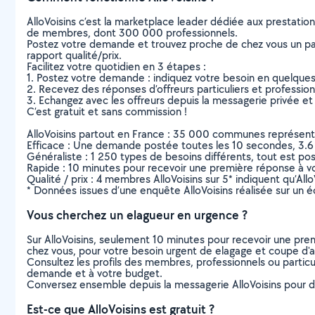
AlloVoisins c’est la marketplace leader dédiée aux prestatio
de membres, dont 300 000 professionnels.
Postez votre demande et trouvez proche de chez vous un parti
rapport qualité/prix.
Facilitez votre quotidien en 3 étapes :
1. Postez votre demande : indiquez votre besoin en quelque
2. Recevez des réponses d’offreurs particuliers et professio
3. Echangez avec les offreurs depuis la messagerie privée et 
C’est gratuit et sans commission !
AlloVoisins partout en France : 35 000 communes représentées 
Efficace : Une demande postée toutes les 10 secondes, 3.6
Généraliste : 1 250 types de besoins différents, tout est poss
Rapide : 10 minutes pour recevoir une première réponse à 
Qualité / prix : 4 membres AlloVoisins sur 5* indiquent qu’All
* Données issues d’une enquête AlloVoisins réalisée sur un é
Vous cherchez un elagueur en urgence ?
Sur AlloVoisins, seulement 10 minutes pour recevoir une p
chez vous, pour votre besoin urgent de elagage et coupe d'
Consultez les profils des membres, professionnels ou particuli
demande et à votre budget.
Conversez ensemble depuis la messagerie AlloVoisins pour de
Est-ce que AlloVoisins est gratuit ?