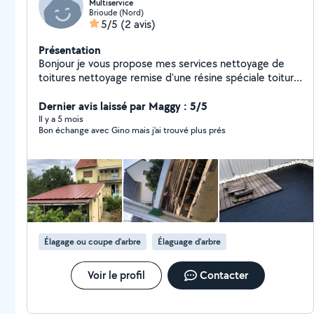
Multiservice
Brioude (Nord)
5/5
(2 avis)
Présentation
Bonjour je vous propose mes services nettoyage de
toitures nettoyage remise d'une résine spéciale toiture
nettoyage de façade réparation des façades mise en
peinture traitement dallage entretien espace vert un
Dernier avis laissé par Maggy : 5/5
professionnel à votre service très ponctuel et mon
Il y a 5 mois
Bon échange avec Gino mais j'ai trouvé plus prés
travail très soigné
Élagage ou coupe d'arbre
Élaguage d'arbre
Voir le profil
Contacter