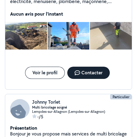
électricité, menuiserie, plomberie, maçonnerie,
terrassement, pose de parquet/carrelage (sol et mur),
entretiens espaces verts, petit bricolages (changement
Aucun avis pour l'instant
ampoule, montage de meuble,) N'hésitez pas à me
contacter pour plus d'informations À très vite !
Voir le profil
Contacter
Particulier
Johnny Torlet
Multi bricolage soigné
Lempdes-sur-Allagnon (Lempdes-sur-Allagnon)
-/5
Présentation
Bonjour je vous propose mais services de multi bricolage