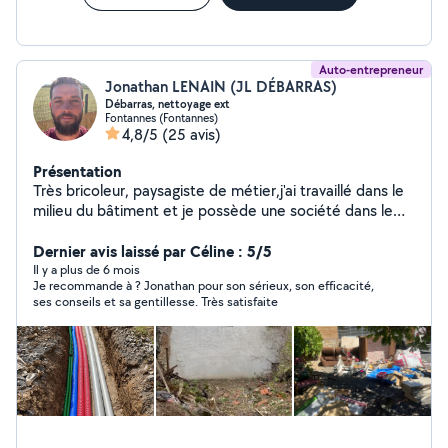
Auto-entrepreneur
Jonathan LENAIN (JL DÉBARRAS)
Débarras, nettoyage ext
Fontannes (Fontannes)
4,8/5
(25 avis)
Présentation
Très bricoleur, paysagiste de métier,j'ai travaillé dans le
milieu du bâtiment et je possède une société dans le
débarras et le nettoyage extérieur. A l'écoute et très
serviable. 06762229 quarante quatre n'hésitez pas à me
Dernier avis laissé par Céline : 5/5
contacter
Il y a plus de 6 mois
Je recommande à ? Jonathan pour son sérieux, son efficacité,
ses conseils et sa gentillesse. Très satisfaite