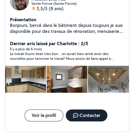
Sainte-Florine (Sainte-Florine)
3,5/5
(8 avis)
Présentation
Bonjours, bercé dans le bâtiment depuis toujours je suis
disponible pour des travaux de rénovation, menuiserie
ainsi que électricité. Je suis également dispo pour les
déménagement et le montage de vos meubles.
Dernier avis laissé par Charlotte : 2/5
Il y a plus de 6 mois
Le travail fourni était très bon... on aurait bien aimé avoir des
nouvelles pour terminer le travail! Nous avons dû faire appel à
quelqu'un d'autre pour terminer dans les temps. Merci quand
même pour le travail effectué.
Voir le profil
Contacter