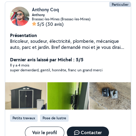
Particulier
Anthony Coq
Anthony
Brassac-les-Mines (Brassac-les-Mines)
5/5
(30 avis)
Présentation
Bricoleur, soudeur, électricité, plomberie, mécanique
auto, parc et jardin. Bref demandé moi et je vous dirais
si je peux vous aider. Impression 3D et modélisation si
besoin de recrée une pièce
Dernier avis laissé par Michel : 5/5
Il y a 4 mois
super demerdard, gentil, honnête, franc un grand merci
Petits travaux
Pose de lustre
Voir le profil
Contacter