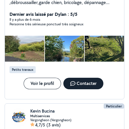
,débroussailler,garde chien, bricolage, dépannage
informatique n'hésitez pas à me contacter ça sera avec
plaisir!
Dernier avis laissé par Dylan : 5/5
Il y a plus de 6 mois
Personne très sérieuse ponctuel très soigneux
Petits travaux
Voir le profil
Contacter
Particulier
Kevin Bucina
Multiservices
Vergongheon (Vergongheon)
4,7/5
(3 avis)