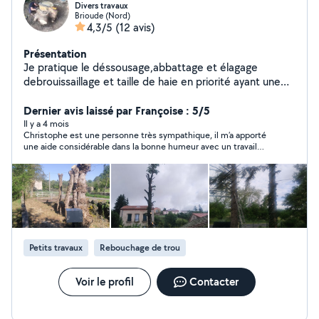
Divers travaux
Brioude (Nord)
4,3/5
(12 avis)
Présentation
Je pratique le déssousage,abbattage et élagage
debrouissaillage et taille de haie en priorité ayant une
dizaine d'années d'expérience a un tarif défiant toute
concurance,nettoye de toiture et batiment et peinture
Dernier avis laissé par Françoise : 5/5
divers et je travaille deja en sécu chez les particuliers.
Il y a 4 mois
Christophe est une personne très sympathique, il m’a apporté
une aide considérable dans la bonne humeur avec un travail
soigneux , tout à fait conforme à ma demande et pratique des
tarifs très compétitifs. Je conseille cet artisan sans aucune
réserve et souhaite renouveler ses interventions. Un grand
merci à Christophe, avec toute ma reconnaissance.
Petits travaux
Rebouchage de trou
Voir le profil
Contacter