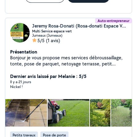
Auto-entrepreneur
Jeremy Rosa-Donati (Rosa-donati Espace Vert Multi Service)
Multi Service espace vert
Jumeaux (Jumeaux)
5/5
(1 avis)
Présentation
Bonjour je vous propose mes services débroussaillage,
tonte, pose de parquet, netoyage terrasse, petit
travaux,... Pour plus de renseignements constaté moi
par téléphone au zéro 6 43 20 57 55
Dernier avis laissé par Melanie : 5/5
Il y a 21 jours
Nickel !
Petits travaux
Pose de porte