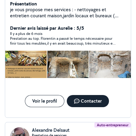
Présentation
je vous propose mes services : - nettoyages et
entretien courant maison,jardin locaux et bureaux (
tonde pelouse , désherbage ,ect..) - Vide maison,
caves, grenier. - Petits travaux, dépannage.( installation
Dernier avis laissé par Aurelie : 5/5
ligne électrique, remplacement ampoule, diagnostiquer
Il y a plus de 6 mois
Prestation au top. Florentin a passé le temps nécessaire pour
une panne, ect..) Tout devis seront gratuit ! Pour toutes
finir tous les meubles,il y en avait beaucoup, très minutieux et
informations n'hésitez pas à me contacter.
appliqué. n'hésitez pas à faire appel à ses services, un jeune
Cordialement MR Poumarat
motivé et qui s'y connait vraiment !
Voir le profil
Contacter
Auto-entrepreneur
Alexandre Delsaut
Prestation de services