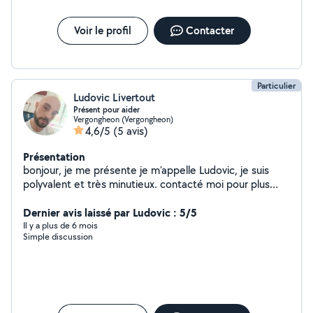
Voir le profil
Contacter
Particulier
Ludovic Livertout
Présent pour aider
Vergongheon (Vergongheon)
4,6/5
(5 avis)
Présentation
bonjour, je me présente je m'appelle Ludovic, je suis
polyvalent et très minutieux. contacté moi pour plus
d'informations sinon vous avez sur mon profil les chose
que je suis susceptible de pouvoir faire pour vous !!
Dernier avis laissé par Ludovic : 5/5
cordialement
Il y a plus de 6 mois
Simple discussion