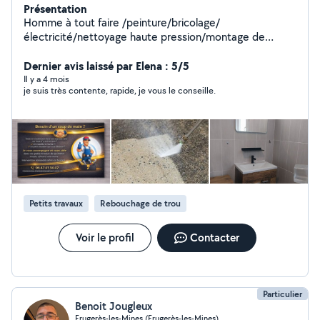
Présentation
Homme à tout faire /peinture/bricolage/
électricité/nettoyage haute pression/montage de
meuble/espace vert/debarras/ vous ne voulez pas faire
vos travaux seul ou vous n'y arrivez pas un meuble à
Dernier avis laissé par Elena : 5/5
monté?, un petit chantier qui vous dépasse?.je vous
Il y a 4 mois
je suis très contente, rapide, je vous le conseille.
accompagne et vous aide dans vos petit travaux du
quotidien
Petits travaux
Rebouchage de trou
Voir le profil
Contacter
Particulier
Benoit Jougleux
Frugerès-les-Mines (Frugerès-les-Mines)