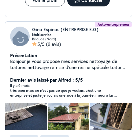
Voir le profil
Contacter
Auto-entrepreneur
Gino Espinos (ENTREPRISE E.G)
Multiservice
Brioude (Nord)
5/5
(2 avis)
Présentation
Bonjour je vous propose mes services nettoyage de
toitures nettoyage remise d'une résine spéciale toiture
nettoyage de façade réparation des façades mise en
peinture traitement dallage entretien espace vert un
Dernier avis laissé par Alfred : 5/5
professionnel à votre service très ponctuel et mon
Il y a 6 mois
très bien mais ce n'est pas ce que je voulais, c'est une
travail très soigné
entreprise et juste je voulais une aide à la journée. merci à lui d
être déplacé.