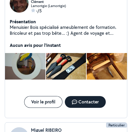
Clément
Lamontgie (Lamontgie)
-/5
Présentation
Menuisier Bois spécialisé ameublement de formation.
Bricoleur et pas trop bête... :) Agent de voyage et
Travail dans l'événementiel (mariage et corporate) de
métier.
Aucun avis pour l'instant
Voir le profil
Contacter
Particulier
Miguel RIBEIRO